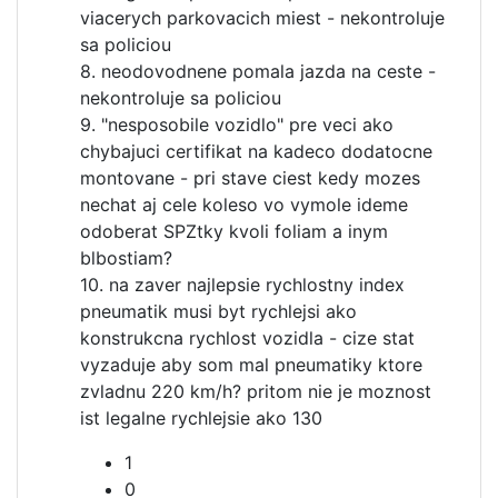
viacerych parkovacich miest - nekontroluje
sa policiou
8. neodovodnene pomala jazda na ceste -
nekontroluje sa policiou
9. "nesposobile vozidlo" pre veci ako
chybajuci certifikat na kadeco dodatocne
montovane - pri stave ciest kedy mozes
nechat aj cele koleso vo vymole ideme
odoberat SPZtky kvoli foliam a inym
blbostiam?
10. na zaver najlepsie rychlostny index
pneumatik musi byt rychlejsi ako
konstrukcna rychlost vozidla - cize stat
vyzaduje aby som mal pneumatiky ktore
zvladnu 220 km/h? pritom nie je moznost
ist legalne rychlejsie ako 130
1
0