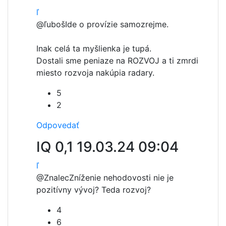
ľ
@ľuboš
Ide o provízie samozrejme.
Inak celá ta myšlienka je tupá.
Dostali sme peniaze na ROZVOJ a ti zmrdi
miesto rozvoja nakúpia radary.
5
2
Odpovedať
IQ 0,1
19.03.24 09:04
ľ
@Znalec
Zníženie nehodovosti nie je
pozitívny vývoj? Teda rozvoj?
4
6