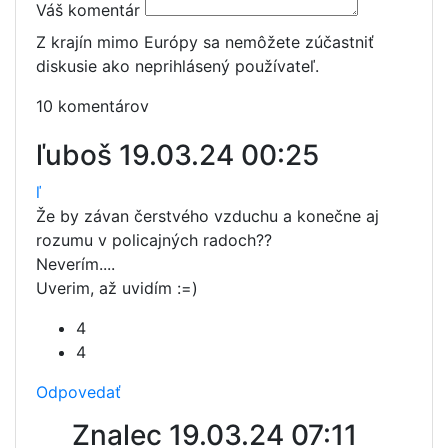
Váš komentár
Z krajín mimo Európy sa nemôžete zúčastniť
diskusie ako neprihlásený používateľ.
10 komentárov
ľuboš
19.03.24 00:25
ľ
Že by závan čerstvého vzduchu a konečne aj
rozumu v policajných radoch??
Neverím....
Uverim, až uvidím :=)
4
4
Odpovedať
Znalec
19.03.24 07:11