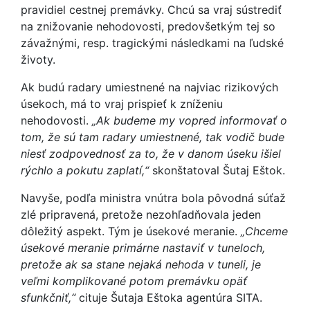
pravidiel cestnej premávky. Chcú sa vraj sústrediť
na znižovanie nehodovosti, predovšetkým tej so
závažnými, resp. tragickými následkami na ľudské
životy.
Ak budú radary umiestnené na najviac rizikových
úsekoch, má to vraj prispieť k zníženiu
nehodovosti.
„Ak budeme my vopred informovať o
tom, že sú tam radary umiestnené, tak vodič bude
niesť zodpovednosť za to, že v danom úseku išiel
rýchlo a pokutu zaplatí,“
skonštatoval Šutaj Eštok.
Navyše, podľa ministra vnútra bola pôvodná súťaž
zlé pripravená, pretože nezohľadňovala jeden
dôležitý aspekt. Tým je úsekové meranie.
„Chceme
úsekové meranie primárne nastaviť v tuneloch,
pretože ak sa stane nejaká nehoda v tuneli, je
veľmi komplikované potom premávku opäť
sfunkčniť,“
cituje Šutaja Eštoka agentúra SITA.