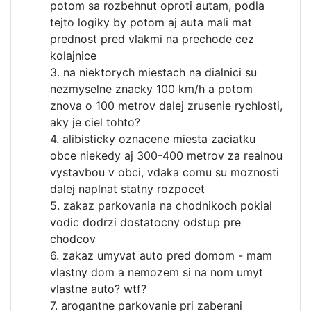
potom sa rozbehnut oproti autam, podla
tejto logiky by potom aj auta mali mat
prednost pred vlakmi na prechode cez
kolajnice
3. na niektorych miestach na dialnici su
nezmyselne znacky 100 km/h a potom
znova o 100 metrov dalej zrusenie rychlosti,
aky je ciel tohto?
4. alibisticky oznacene miesta zaciatku
obce niekedy aj 300-400 metrov za realnou
vystavbou v obci, vdaka comu su moznosti
dalej naplnat statny rozpocet
5. zakaz parkovania na chodnikoch pokial
vodic dodrzi dostatocny odstup pre
chodcov
6. zakaz umyvat auto pred domom - mam
vlastny dom a nemozem si na nom umyt
vlastne auto? wtf?
7. arogantne parkovanie pri zaberani