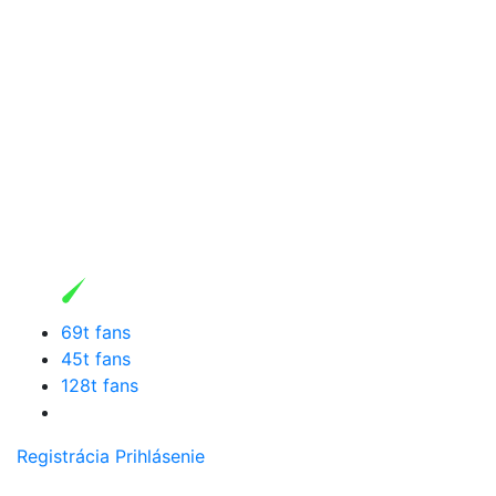
69t fans
45t fans
128t fans
Registrácia
Prihlásenie