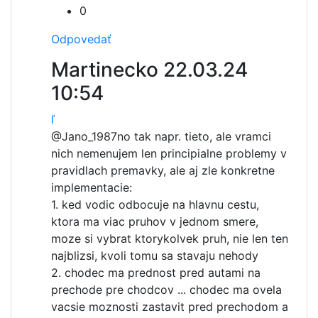
0
Odpovedať
Martinecko
22.03.24
10:54
ľ
@Jano_1987
no tak napr. tieto, ale vramci
nich nemenujem len principialne problemy v
pravidlach premavky, ale aj zle konkretne
implementacie:
1. ked vodic odbocuje na hlavnu cestu,
ktora ma viac pruhov v jednom smere,
moze si vybrat ktorykolvek pruh, nie len ten
najblizsi, kvoli tomu sa stavaju nehody
2. chodec ma prednost pred autami na
prechode pre chodcov ... chodec ma ovela
vacsie moznosti zastavit pred prechodom a