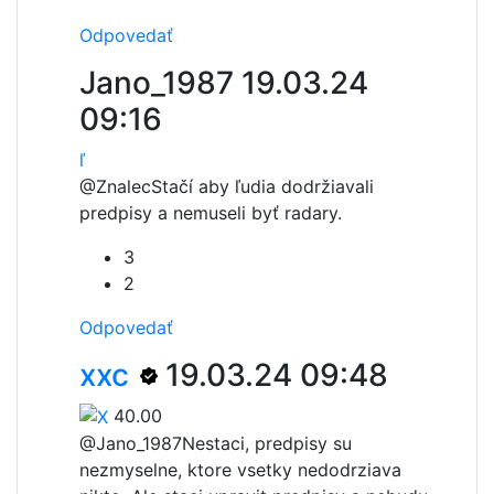
Odpovedať
Jano_1987
19.03.24
09:16
ľ
@Znalec
Stačí aby ľudia dodržiavali
predpisy a nemuseli byť radary.
3
2
Odpovedať
xxc
19.03.24 09:48
40.00
@Jano_1987
Nestaci, predpisy su
nezmyselne, ktore vsetky nedodrziava