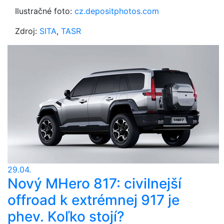
Ilustračné foto:
cz.depositphotos.com
Zdroj:
SITA
,
TASR
29.04.
Nový MHero 817: civilnejší
offroad k extrémnej 917 je
phev. Koľko stojí?