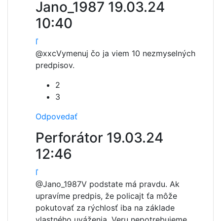
Jano_1987
19.03.24
10:40
ľ
@xxc
Vymenuj čo ja viem 10 nezmyselných
predpisov.
2
3
Odpovedať
Perforátor
19.03.24
12:46
ľ
@Jano_1987
V podstate má pravdu. Ak
upravíme predpis, že policajt ťa môže
pokutovať za rýchlosť iba na základe
vlastného uváženia. Veru nepotrebujeme