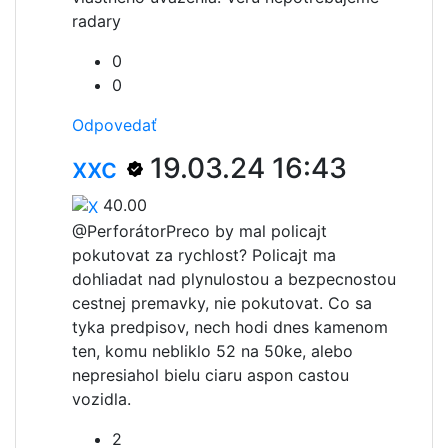
radary
0
0
Odpovedať
xxc
19.03.24 16:43
40.00
@Perforátor
Preco by mal policajt
pokutovat za rychlost? Policajt ma
dohliadat nad plynulostou a bezpecnostou
cestnej premavky, nie pokutovat. Co sa
tyka predpisov, nech hodi dnes kamenom
ten, komu nebliklo 52 na 50ke, alebo
nepresiahol bielu ciaru aspon castou
vozidla.
2