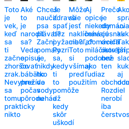
Toto
Aké
Chceš
Je
Môže
Aj
Prečo
Ak
je
to
naučiť
zdravšie
sa
opice
je
spr
vek,
je
psa
spať
jesť
niekedy
domáci
uva
keď
narodiť
plávať?
bez
naklíčená
mávajú
cesnak
kuk
sa
sa?
Začni
pyžama?
cibuľa?
„domácich
oveľa
Tak
ti
Veda
pomaly
Pozri
Toto
miláčikov”
ostrejší
pri
začne
opisuje,
a
sa,
si
podobne
než
sla
zhoršovať
čo
nikdy
kedy
všímaj
ako
ten
kuk
zrak.
bábätko
ho
ti
pred
ľudia
z
aj
Nevyhne
prežíva
do
to
použitím
obchod
do
sa
počas
vody
pomôže
Rozdiel
tomu
pôrodu
nehádž
a
nerobí
prakticky
kedy
iba
nikto
skôr
čerstvos
uškodí