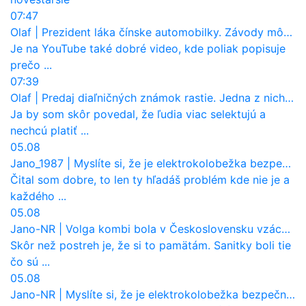
07:47
Olaf
|
Prezident láka čínske automobilky. Závody môžu prevziať po európskej značke
Je na YouTube také dobré video, kde poliak popisuje
prečo ...
07:39
Olaf
|
Predaj diaľničných známok rastie. Jedna z nich zaznamenala nečakane výrazný nárast
Ja by som skôr povedal, že ľudia viac selektujú a
nechcú platiť ...
05.08
Jano_1987
|
Myslíte si, že je elektrokolobežka bezpečná? Tento test odhalil vážny problém
Čital som dobre, to len ty hľadáš problém kde nie je a
každého ...
05.08
Jano-NR
|
Volga kombi bola v Československu vzácnosť. Jazdila ako sanitka, aj pre Verejnú bezpečnosť
Skôr než postreh je, že si to pamätám. Sanitky boli tie
čo sú ...
05.08
Jano-NR
|
Myslíte si, že je elektrokolobežka bezpečná? Tento test odhalil vážny problém