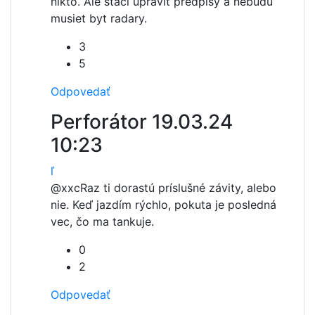
nikto. Ale staci upravit predpisy a nebudu
musiet byt radary.
3
5
Odpovedať
Perforátor
19.03.24
10:23
ľ
@xxc
Raz ti dorastú príslušné závity, alebo
nie. Keď jazdím rýchlo, pokuta je posledná
vec, čo ma tankuje.
0
2
Odpovedať