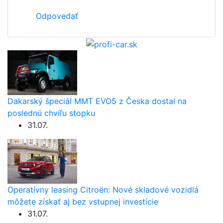
Odpovedať
Dakarský špeciál MMT EVO5 z Česka dostal na
poslednú chvíľu stopku
31.07.
Operatívny leasing Citroën: Nové skladové vozidlá
môžete získať aj bez vstupnej investície
31.07.