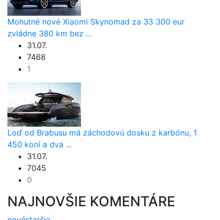
Mohutné nové Xiaomi Skynomad za 33 300 eur
zvládne 380 km bez ...
31.07.
7468
1
Loď od Brabusu má záchodovú dosku z karbónu, 1
450 koní a dva ...
31.07.
7045
0
NAJNOVŠIE KOMENTÁRE
nové
staršie