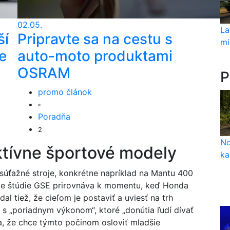
02.05.
La
ší
Pripravte sa na cestu s
mi
e
auto-moto produktami
OSRAM
P
promo článok
Poradňa
2
No
ktívne športové modely
ka
súťažné stroje, konkrétne napríklad na Mantu 400
nie štúdie GSE prirovnáva k momentu, keď Honda
al tiež, že cieľom je postaviť a uviesť na trh
 s „poriadnym výkonom“, ktoré „donútia ľudí dívať
a, že chce týmto počinom osloviť mladšie