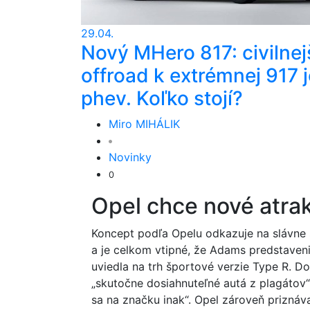
29.04.
Nový MHero 817: civilnej
offroad k extrémnej 917 j
phev. Koľko stojí?
Miro MIHÁLIK
Novinky
0
Opel chce nové atra
Koncept podľa Opelu odkazuje na slávne 
a je celkom vtipné, že Adams predstave
uviedla na trh športové verzie Type R. Dod
„skutočne dosiahnuteľné autá z plagátov“
sa na značku inak“. Opel zároveň priznáv