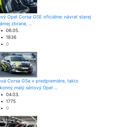
vý Opel Corsa GSE oficiálne: návrat starej
ámej zbrane, ...
06.05.
1836
0
vá Corsa GSe v predpremiére, takto
konný malý sériový Opel ...
04.03.
1775
0