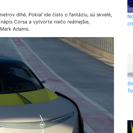
rov dlhé. Pokiaľ ide čisto o fantáziu, sú skvelé,
No
nápis Corsa a vytvorte niečo reálnejšie,
cr
 Mark Adams.
St
To