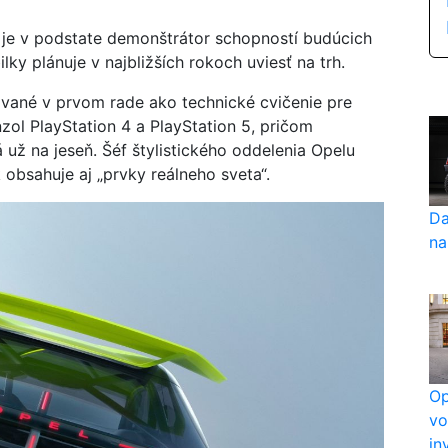
a je v podstate demonštrátor schopností budúcich
y plánuje v najbližších rokoch uviesť na trh.
vané v prvom rade ako technické cvičenie pre
zol PlayStation 4 a PlayStation 5, pričom
už na jeseň. Šéf štylistického oddelenia Opelu
 obsahuje aj „prvky reálneho sveta“.
Da
na
Op
vo
in