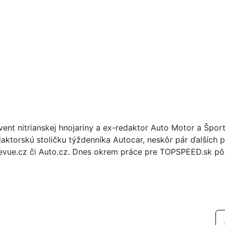
vent nitrianskej hnojariny a ex-redaktor Auto Motor a Špor
daktorskú stoličku týždenníka Autocar, neskôr pár ďalších p
evue.cz či Auto.cz. Dnes okrem práce pre TOPSPEED.sk pôs