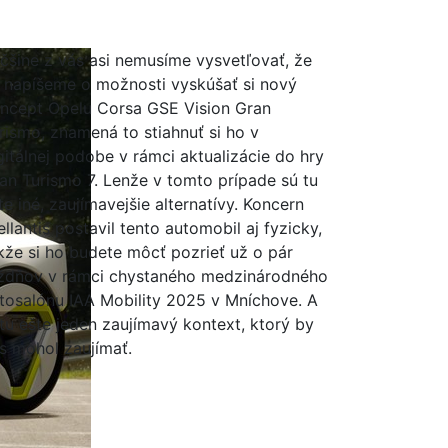
čšine z vás asi nemusíme vysvetľovať, že
 napíšeme o možnosti vyskúšať si nový
ncept Opelu Corsa GSE Vision Gran
rismo, znamená to stiahnuť si ho v
gitálnej podobe v rámci aktualizácie do hry
an Turismo 7. Lenže v tomto prípade sú tu
te iné, zaujímavejšie alternatívy. Koncern
ellantis postavil tento automobil aj fyzicky,
kže si ho budete môcť pozrieť už o pár
ždňov v rámci chystaného medzinárodného
tosalónu IAA Mobility 2025 v Mníchove. A
 tu ešte jeden zaujímavý kontext, ktorý by
s mohol zaujímať.