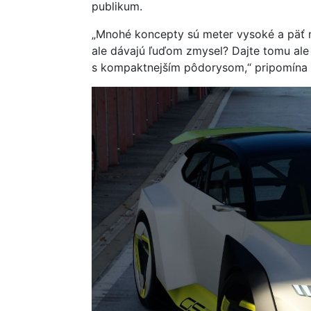
publikum.
„Mnohé koncepty sú meter vysoké a päť met
ale dávajú ľuďom zmysel? Dajte tomu ale 
s kompaktnejším pôdorysom,“ pripomína