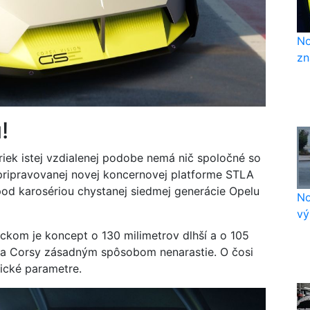
No
zn
!
priek istej vzdialenej podobe nemá nič spoločné so
pripravovanej novej koncernovej platforme STLA
 pod karosériou chystanej siedmej generácie Opelu
No
vý
kom je koncept o 130 milimetrov dlhší a o 105
upca Corsy zásadným spôsobom nenarastie. O čosi
ické parametre.