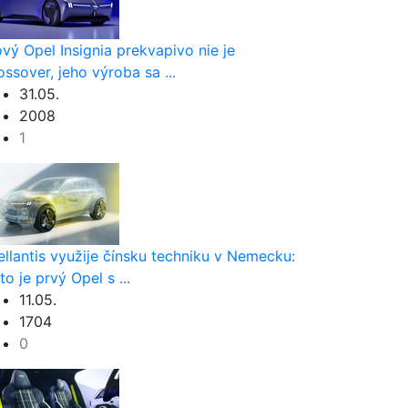
vý Opel Insignia prekvapivo nie je
ossover, jeho výroba sa ...
31.05.
2008
1
ellantis využije čínsku techniku v Nemecku:
to je prvý Opel s ...
11.05.
1704
0