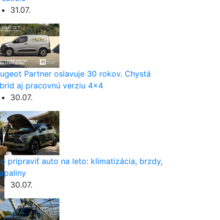
31.07.
ugeot Partner oslavuje 30 rokov. Chystá
brid aj pracovnú verziu 4×4
30.07.
o pripraviť auto na leto: klimatizácia, brzdy,
apaliny
30.07.