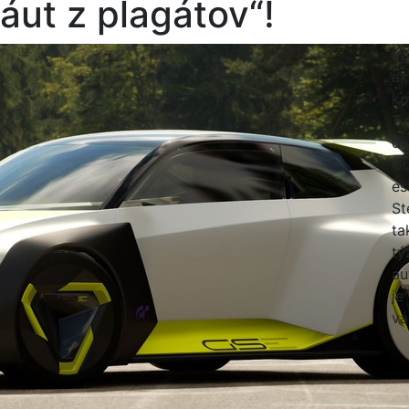
áut z plagátov“!
Vä
ak
ko
Tu
di
Gr
eš
St
ta
tý
au
je
vá