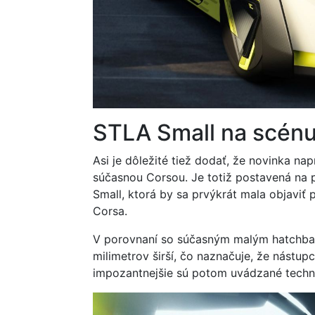
STLA Small na scénu
Asi je dôležité tiež dodať, že novinka na
súčasnou Corsou. Je totiž postavená na 
Small, ktorá by sa prvýkrát mala objaviť
Corsa.
V porovnaní so súčasným malým hatchbac
milimetrov širší, čo naznačuje, že nást
impozantnejšie sú potom uvádzané techn