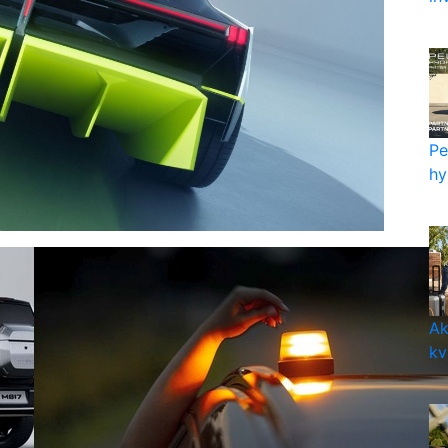
Pe
hy
Ak
kv