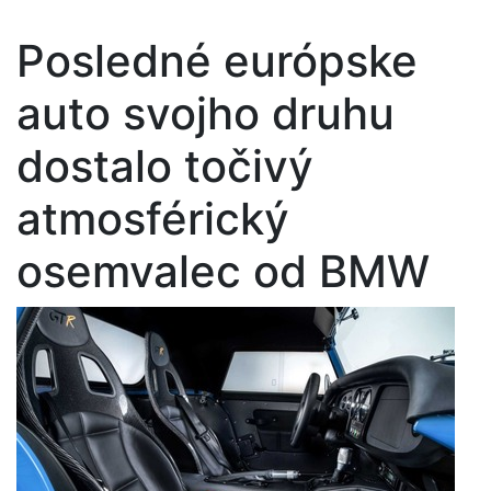
Posledné európske
auto svojho druhu
dostalo točivý
atmosférický
osemvalec od BMW