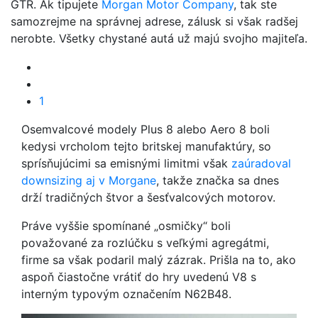
GTR. Ak tipujete
Morgan Motor Company
, tak ste
samozrejme na správnej adrese, zálusk si však radšej
nerobte. Všetky chystané autá už majú svojho majiteľa.
1
Osemvalcové modely Plus 8 alebo Aero 8 boli
kedysi vrcholom tejto britskej manufaktúry, so
sprísňujúcimi sa emisnými limitmi však
zaúradoval
downsizing aj v Morgane
, takže značka sa dnes
drží tradičných štvor a šesťvalcových motorov.
Práve vyššie spomínané „osmičky“ boli
považované za rozlúčku s veľkými agregátmi,
firme sa však podaril malý zázrak. Prišla na to, ako
aspoň čiastočne vrátiť do hry uvedenú V8 s
interným typovým označením N62B48.