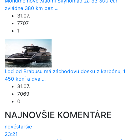
Mohutné nové Xiaomi Skynomad za 33 300 eur
zvládne 380 km bez ...
31.07.
7707
1
Loď od Brabusu má záchodovú dosku z karbónu, 1
450 koní a dva ...
31.07.
7069
0
NAJNOVŠIE KOMENTÁRE
nové
staršie
23:21