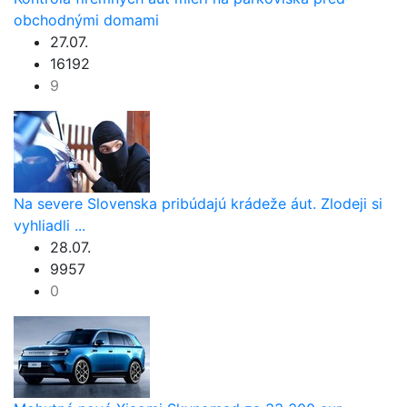
obchodnými domami
27.07.
16192
9
Na severe Slovenska pribúdajú krádeže áut. Zlodeji si
vyhliadli ...
28.07.
9957
0