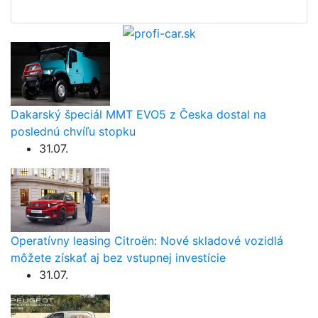
Dakarský špeciál MMT EVO5 z Česka dostal na
poslednú chvíľu stopku
31.07.
Operatívny leasing Citroën: Nové skladové vozidlá
môžete získať aj bez vstupnej investície
31.07.