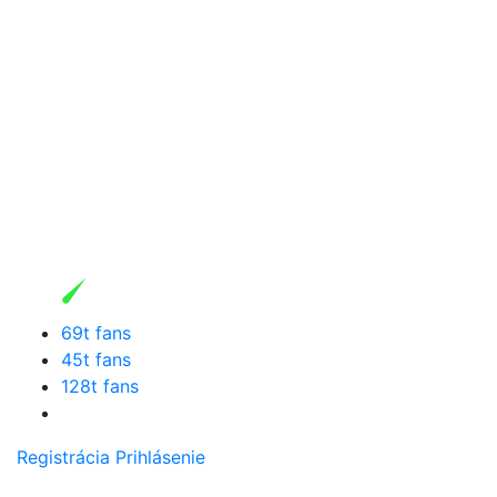
69t fans
45t fans
128t fans
Registrácia
Prihlásenie