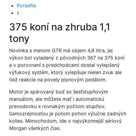
Poradňa
2
375 koní na zhruba 1,1
tony
Novinka s menom GTR má objem 4,8 litra, jej
výkon bol vyladený z pôvodných 367 na 375 koní
a v porovnaní s predchodcami dostal vylepšený
výfukový systém, ktorý vylepšuje nielen zvuk ale
tiež reakcie na povely plynovým pedálom.
Motor je spárovaný buď so šesťstupňovým
manuálom, ale môžete mať i automatickú
prevodovku s rovnakým počtom stupňov.
Samozrejmosťou je potom pohon výlučne zadných
kolies. Mimochodom, ide o najvýkonnejší sériový
Morgan všetkých čias.