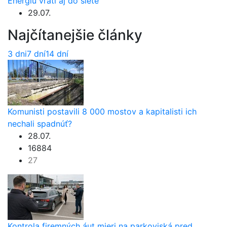
Energiu vráti aj do siete
29.07.
Najčítanejšie články
3 dni
7 dní
14 dní
Komunisti postavili 8 000 mostov a kapitalisti ich
nechali spadnúť?
28.07.
16884
27
Kontrola firemných áut mieri na parkoviská pred