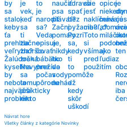
by
je
to
naučiť
zdravšie
sa
opice
je
sa
vek,
je
psa
spať
jesť
niekedy
do
stalo,
keď
narodiť
plávať?
bez
naklíčená
mávajú
ces
keby
sa
sa?
Začni
pyžama?
cibuľa?
„domáci
ove
ťa
ti
Veda
pomaly
Pozri
Toto
miláčiko
ost
prehltla
začne
opisuje,
a
sa,
si
podobn
než
veľryba?
zhoršovať
čo
nikdy
kedy
všímaj
ako
ten
Žalúdočná
zrak.
bábätko
ho
ti
pred
ľudia
z
kyselina
Nevyhne
prežíva
do
to
použitím
ob
by
sa
počas
vody
pomôže
Roz
nebola
tomu
pôrodu
nehádž
a
ner
najväčší
prakticky
kedy
iba
problém
nikto
skôr
čer
uškodí
Návrat hore
Všetky články z kategórie Novinky