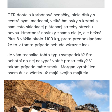
GTR dostalo karbónové sedačky, biele disky s
centrálnymi maticami, veľké hmlovky s krytmi a
namiesto skladacej plátennej strechy strechu
pevnú. Hmotnosť novinky známa nie je, ale bežná
Plus 8 vážila okolo 1100 kg, preto predpokladáme,
že to v tomto prípade nebude výrazne inak.
Je vám technika tohto typu sympatická? Ste
ochotní do nej nasypať voľné prostriedky? V
takom prípade máte smolu. Morgan vyrobí len
osem áut a všetky už majú svojho majiteľa.