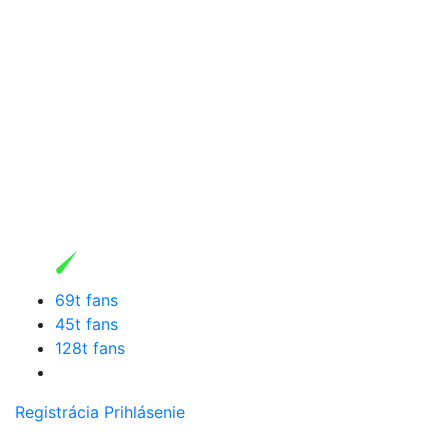
69t fans
45t fans
128t fans
Registrácia
Prihlásenie