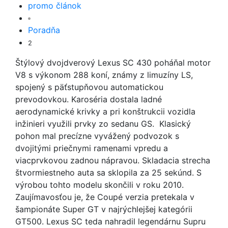
promo článok
Poradňa
2
Štýlový dvojdverový Lexus SC 430 poháňal motor
V8 s výkonom 288 koní, známy z limuzíny LS,
spojený s päťstupňovou automatickou
prevodovkou. Karoséria dostala ladné
aerodynamické krivky a pri konštrukcii vozidla
inžinieri využili prvky zo sedanu GS. Klasický
pohon mal precízne vyvážený podvozok s
dvojitými priečnymi ramenami vpredu a
viacprvkovou zadnou nápravou. Skladacia strecha
štvormiestneho auta sa sklopila za 25 sekúnd. S
výrobou tohto modelu skončili v roku 2010.
Zaujímavosťou je, že Coupé verzia pretekala v
šampionáte Super GT v najrýchlejšej kategórii
GT500. Lexus SC teda nahradil legendárnu Supru