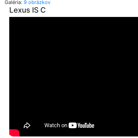
Galéria:
9 obrázkov
Lexus IS C