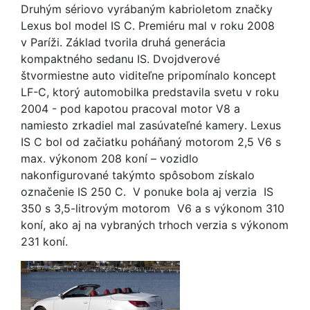
Druhým sériovo vyrábaným kabrioletom značky
Lexus bol model IS C. Premiéru mal v roku 2008
v Paríži. Základ tvorila druhá generácia
kompaktného sedanu IS. Dvojdverové
štvormiestne auto viditeľne pripomínalo koncept
LF-C, ktorý automobilka predstavila svetu v roku
2004 - pod kapotou pracoval motor V8 a
namiesto zrkadiel mal zasúvateľné kamery. Lexus
IS C bol od začiatku poháňaný motorom 2,5 V6 s
max. výkonom 208 koní – vozidlo
nakonfigurované takýmto spôsobom získalo
označenie IS 250 C. V ponuke bola aj verzia IS
350 s 3,5-litrovým motorom V6 a s výkonom 310
koní, ako aj na vybraných trhoch verzia s výkonom
231 koní.