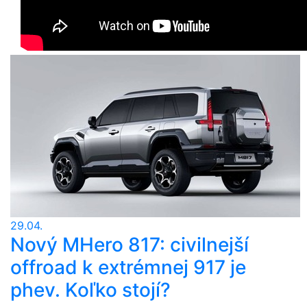
29.04.
Nový MHero 817: civilnejší
offroad k extrémnej 917 je
phev. Koľko stojí?