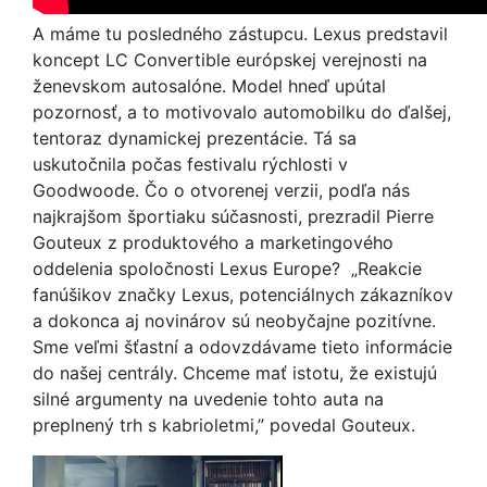
A máme tu posledného zástupcu. Lexus predstavil
koncept LC Convertible európskej verejnosti na
ženevskom autosalóne. Model hneď upútal
pozornosť, a to motivovalo automobilku do ďalšej,
tentoraz dynamickej prezentácie. Tá sa
uskutočnila počas festivalu rýchlosti v
Goodwoode. Čo o otvorenej verzii, podľa nás
najkrajšom športiaku súčasnosti, prezradil Pierre
Gouteux z produktového a marketingového
oddelenia spoločnosti Lexus Europe? „Reakcie
fanúšikov značky Lexus, potenciálnych zákazníkov
a dokonca aj novinárov sú neobyčajne pozitívne.
Sme veľmi šťastní a odovzdávame tieto informácie
do našej centrály. Chceme mať istotu, že existujú
silné argumenty na uvedenie tohto auta na
preplnený trh s kabrioletmi,” povedal Gouteux.