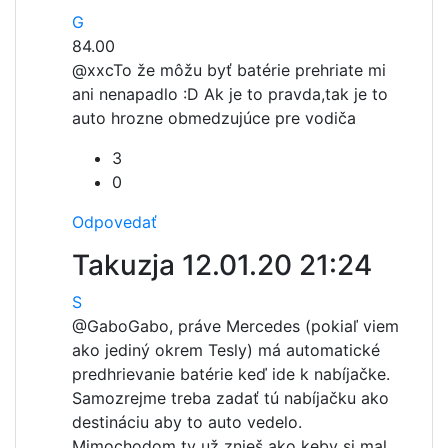
G
84.00
@xxc
To že môžu byť batérie prehriate mi
ani nenapadlo :D Ak je to pravda,tak je to
auto hrozne obmedzujúce pre vodiča
3
0
Odpovedať
Takuzja
12.01.20 21:24
S
@Gabo
Gabo, práve Mercedes (pokiaľ viem
ako jediný okrem Tesly) má automatické
predhrievanie batérie keď ide k nabíjačke.
Samozrejme treba zadať tú nabíjačku ako
destináciu aby to auto vedelo.
Mimochodom ty už znieš ako keby si mal