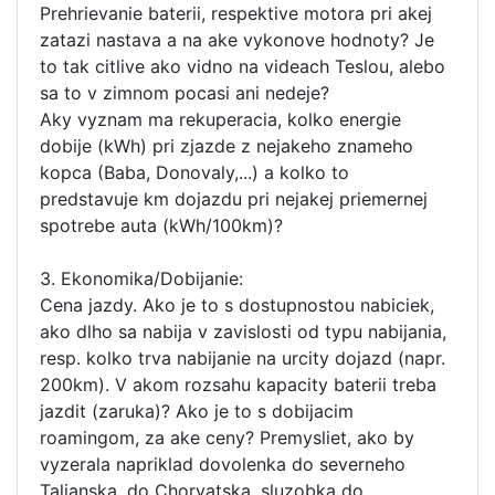
Prehrievanie baterii, respektive motora pri akej
zatazi nastava a na ake vykonove hodnoty? Je
to tak citlive ako vidno na videach Teslou, alebo
sa to v zimnom pocasi ani nedeje?
Aky vyznam ma rekuperacia, kolko energie
dobije (kWh) pri zjazde z nejakeho znameho
kopca (Baba, Donovaly,...) a kolko to
predstavuje km dojazdu pri nejakej priemernej
spotrebe auta (kWh/100km)?
3. Ekonomika/Dobijanie:
Cena jazdy. Ako je to s dostupnostou nabiciek,
ako dlho sa nabija v zavislosti od typu nabijania,
resp. kolko trva nabijanie na urcity dojazd (napr.
200km). V akom rozsahu kapacity baterii treba
jazdit (zaruka)? Ako je to s dobijacim
roamingom, za ake ceny? Premysliet, ako by
vyzerala napriklad dovolenka do severneho
Talianska, do Chorvatska, sluzobka do