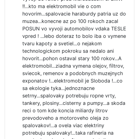
!!...kto ma elektromobil vie o com
hovorim...spalovacie haraburdy patria uz do
muzea...konecne az po 100 rokoch zacal
POSUN vo vyvoji automobilov vdaka TESLE
vpred ! ...lebo doteraz to bolo iba o vymene
tvaru kapoty a svetiel...o nejakom
technologickom pokroku sa nedalo ani
hovorit...pohon ostaval stary 100 rokov...A
elektromobil...ziadna vymena olejov, fíltrov,
sviecok, remenov a podobnych muzejnych
exponatov !...elektromobil je Sloboda !...co
sa ekologie tyka...jednoznacne
setrny...spalovaky potrebuju ropne vrty,
tankery, plosiny...cisterny a pumpy...a skoda
reci o tom kde koncia miliardy litrov
prevodoveho a motoroveho oleja zo
spalovakov!...a ovela viac elektriny
potrebuju spalovaky!...taka rafineria na