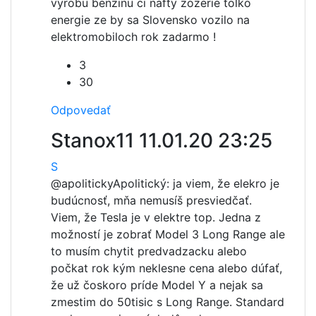
vyrobu benzinu ci nafty zozerie tolko
energie ze by sa Slovensko vozilo na
elektromobiloch rok zadarmo !
3
30
Odpovedať
Stanox11
11.01.20 23:25
S
@apoliticky
Apolitický: ja viem, že elekro je
budúcnosť, mňa nemusíš presviedčať.
Viem, že Tesla je v elektre top. Jedna z
možností je zobrať Model 3 Long Range ale
to musím chytit predvadzacku alebo
počkat rok kým neklesne cena alebo dúfať,
že už čoskoro príde Model Y a nejak sa
zmestim do 50tisic s Long Range. Standard