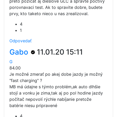
preto pozicat aj dieslove GLC a spravte poctivy
porovnavaci test. Ak to spravite dobre, budete
prvy, kto taketo nieco u nas zrealizoval.
4
1
Odpovedať
Gabo
11.01.20 15:11
G
84.00
Je možné zmerať po akej dobe jazdy je možný
"fast charging" ?
MB má údajne s týmto problém,ak auto dlhšie
stojí a vonku je zima,tak aj po pol hodine jazdy
počítač nepovolí rýchle nabíjanie pretože
batérie niesu pripravené
4