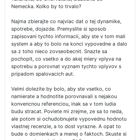
Nemecka. Kolko by to trvalo?
Najma zbierajte co najviac dat o tej dynamike,
spotrebe, dojazde. Premyslite si sposob
zapisovani tychto informacii, aby ste v tom mali
system a aby to bolo na konci vypovedne a dalo
sa z toho nieco zovseobecnit. Snazte sa
pochopit, co vsetko a do akej miery vplyva na
spotrebu a porovnat vyznam tychto vplyvov s
pripadom spalovacich aut.
Velmi dolezite by bolo, aby ste vsetko, co
namierate a hodnotite porovnavali s nejakou
konvencnou referenciou, inak sa v tom ludia
budu stracat. Poviete mi zrejme, ze sa to neda,
ale potom si ochudobnujete vypovednu hodnotu
vlastnej recenzie, a to dost vyrazne. A opat to
bude o domienkach a menej o faktoch. Skuste si