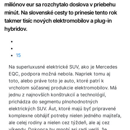
miliónov e
ur sa rozchytalo doslova v priebehu
minút. Na s
lovenské cesty to prinesie tento rok
takmer tisíc nových elektromobilov a plug-in
hybridov.
15
Na superluxusné elektrické SUV, ako je Mercedes
EQC, podpora možná nebola. Napriek tomu aj
toto, alebo práve toto je auto, ktoré patrí k
vrcholom súčasnej produkcie elektromobilov. Má
jednu z najnovších konštrukcií a technológií,
prichádza do segmentu plnohodnotných
elektrických SUV. Áut, ktoré majú byť pripravené
komplexne obhájiť potreby nielen jedného majiteľa,
ale celej rodiny a nielen cez týždeň, ale aj cez
víkendy. Dokonca by mnohí asi radi verili, že