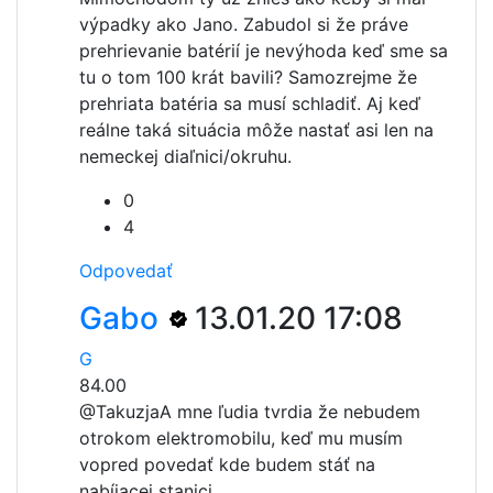
výpadky ako Jano. Zabudol si že práve
prehrievanie batérií je nevýhoda keď sme sa
tu o tom 100 krát bavili? Samozrejme že
prehriata batéria sa musí schladiť. Aj keď
reálne taká situácia môže nastať asi len na
nemeckej diaľnici/okruhu.
0
4
Odpovedať
Gabo
13.01.20 17:08
G
84.00
@Takuzja
A mne ľudia tvrdia že nebudem
otrokom elektromobilu, keď mu musím
vopred povedať kde budem stáť na
nabíjacej stanici.