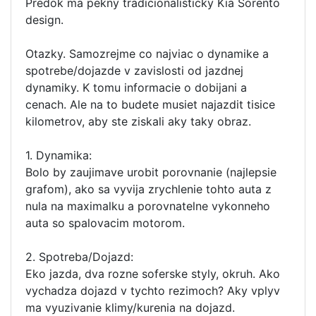
Predok ma pekny tradicionalisticky Kia Sorento
design.
Otazky. Samozrejme co najviac o dynamike a
spotrebe/dojazde v zavislosti od jazdnej
dynamiky. K tomu informacie o dobijani a
cenach. Ale na to budete musiet najazdit tisice
kilometrov, aby ste ziskali aky taky obraz.
1. Dynamika:
Bolo by zaujimave urobit porovnanie (najlepsie
grafom), ako sa vyvija zrychlenie tohto auta z
nula na maximalku a porovnatelne vykonneho
auta so spalovacim motorom.
2. Spotreba/Dojazd:
Eko jazda, dva rozne soferske styly, okruh. Ako
vychadza dojazd v tychto rezimoch? Aky vplyv
ma vyuzivanie klimy/kurenia na dojazd.