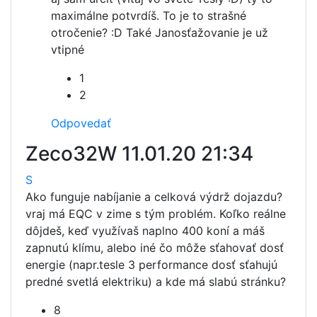
maximálne potvrdíš. To je to strašné
otročenie? :D Také Janosťažovanie je už
vtipné
1
2
Odpovedať
Zeco32W
11.01.20 21:34
S
Ako funguje nabíjanie a celková výdrž dojazdu?
vraj má EQC v zime s tým problém. Koľko reálne
dôjdeš, keď využívaš naplno 400 koní a máš
zapnutú klímu, alebo iné čo môže sťahovať dosť
energie (napr.tesle 3 performance dosť sťahujú
predné svetlá elektriku) a kde má slabú stránku?
8