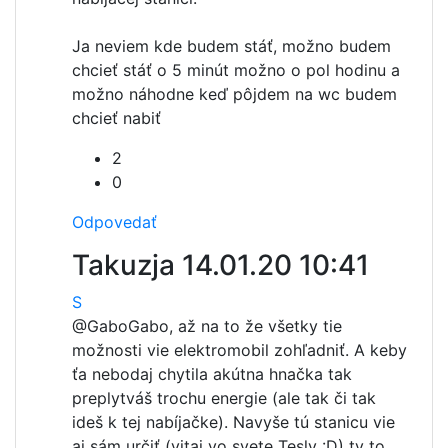
Ja neviem kde budem stáť, možno budem
chcieť stáť o 5 minút možno o pol hodinu a
možno náhodne keď pôjdem na wc budem
chcieť nabiť
2
0
Odpovedať
Takuzja
14.01.20 10:41
S
@Gabo
Gabo, až na to že všetky tie
možnosti vie elektromobil zohľadniť. A keby
ťa nebodaj chytila akútna hnačka tak
preplytváš trochu energie (ale tak či tak
ideš k tej nabíjačke). Navyše tú stanicu vie
aj sám určiť (vitaj vo svete Tesly :D) ty to