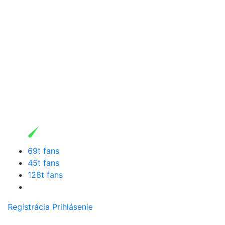
69t fans
45t fans
128t fans
Registrácia
Prihlásenie