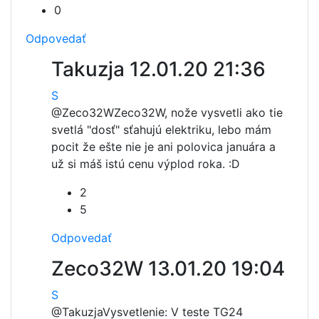
0
Odpovedať
Takuzja
12.01.20 21:36
S
@Zeco32W
Zeco32W, nože vysvetli ako tie
svetlá "dosť" sťahujú elektriku, lebo mám
pocit že ešte nie je ani polovica januára a
už si máš istú cenu výplod roka. :D
2
5
Odpovedať
Zeco32W
13.01.20 19:04
S
@Takuzja
Vysvetlenie: V teste TG24