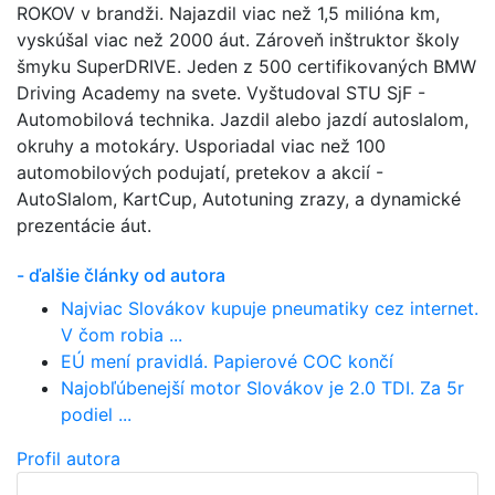
ROKOV v brandži. Najazdil viac než 1,5 milióna km,
vyskúšal viac než 2000 áut. Zároveň inštruktor školy
šmyku SuperDRIVE. Jeden z 500 certifikovaných BMW
Driving Academy na svete. Vyštudoval STU SjF -
Automobilová technika. Jazdil alebo jazdí autoslalom,
okruhy a motokáry. Usporiadal viac než 100
automobilových podujatí, pretekov a akcií -
AutoSlalom, KartCup, Autotuning zrazy, a dynamické
prezentácie áut.
- ďalšie články od autora
Najviac Slovákov kupuje pneumatiky cez internet.
V čom robia ...
EÚ mení pravidlá. Papierové COC končí
Najobľúbenejší motor Slovákov je 2.0 TDI. Za 5r
podiel ...
Profil autora