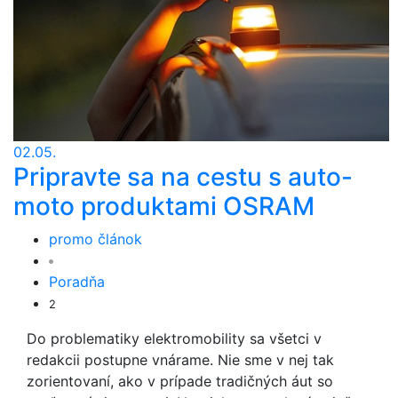
02.05.
Pripravte sa na cestu s auto-
moto produktami OSRAM
promo článok
Poradňa
2
Do problematiky elektromobility sa všetci v
redakcii postupne vnárame. Nie sme v nej tak
zorientovaní, ako v prípade tradičných áut so