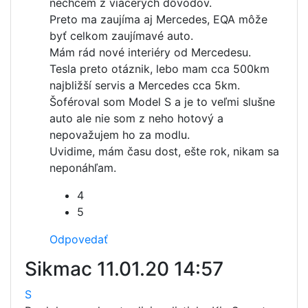
nechcem z viacerých dôvodov.
Preto ma zaujíma aj Mercedes, EQA môže
byť celkom zaujímavé auto.
Mám rád nové interiéry od Mercedesu.
Tesla preto otáznik, lebo mam cca 500km
najbližší servis a Mercedes cca 5km.
Šoféroval som Model S a je to veľmi slušne
auto ale nie som z neho hotový a
nepovažujem ho za modlu.
Uvidime, mám času dost, ešte rok, nikam sa
neponáhľam.
4
5
Odpovedať
Sikmac
11.01.20 14:57
S