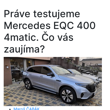
Práve testujeme
Mercedes EQC 400
4matic. Čo vás
zaujíma?
Maroš ČABÁK