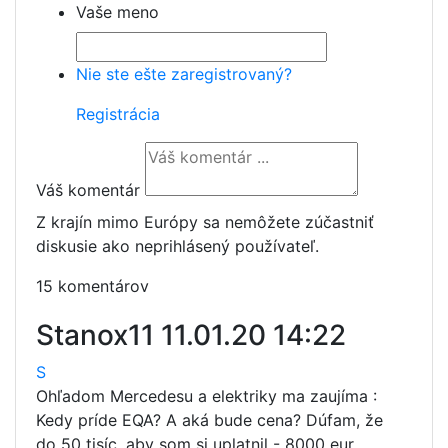
Vaše meno
Nie ste ešte zaregistrovaný?
Registrácia
Váš komentár
Z krajín mimo Európy sa nemôžete zúčastniť
diskusie ako neprihlásený používateľ.
15 komentárov
Stanox11
11.01.20 14:22
S
Ohľadom Mercedesu a elektriky ma zaujíma :
Kedy príde EQA? A aká bude cena? Dúfam, že
do 50 tisíc, aby som si uplatnil - 8000 eur