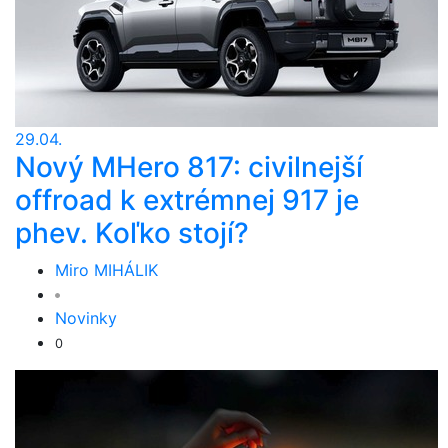
29.04.
Nový MHero 817: civilnejší
offroad k extrémnej 917 je
phev. Koľko stojí?
Miro MIHÁLIK
Novinky
0