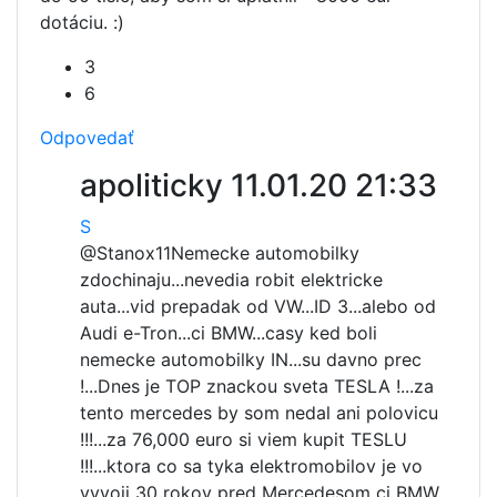
dotáciu. :)
3
6
Odpovedať
apoliticky
11.01.20 21:33
S
@Stanox11
Nemecke automobilky
zdochinaju...nevedia robit elektricke
auta...vid prepadak od VW...ID 3...alebo od
Audi e-Tron...ci BMW...casy ked boli
nemecke automobilky IN...su davno prec
!...Dnes je TOP znackou sveta TESLA !...za
tento mercedes by som nedal ani polovicu
!!!...za 76,000 euro si viem kupit TESLU
!!!...ktora co sa tyka elektromobilov je vo
vyvoji 30 rokov pred Mercedesom ci BMW