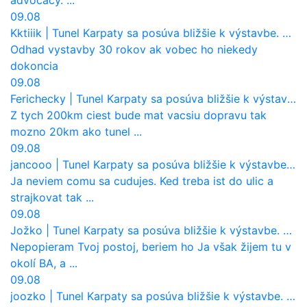
09.08
Kktiiik
|
Tunel Karpaty sa posúva bližšie k výstavbe. NDS urobila dôležitý krok
Odhad vystavby 30 rokov ak vobec ho niekedy
dokoncia
09.08
Ferichecky
|
Tunel Karpaty sa posúva bližšie k výstavbe. NDS urobila dôležitý krok
Z tych 200km ciest bude mat vacsiu dopravu tak
mozno 20km ako tunel ...
09.08
jancooo
|
Tunel Karpaty sa posúva bližšie k výstavbe. NDS urobila dôležitý krok
Ja neviem comu sa cudujes. Ked treba ist do ulic a
strajkovat tak ...
09.08
Jožko
|
Tunel Karpaty sa posúva bližšie k výstavbe. NDS urobila dôležitý krok
Nepopieram Tvoj postoj, beriem ho Ja však žijem tu v
okolí BA, a ...
09.08
joozko
|
Tunel Karpaty sa posúva bližšie k výstavbe. NDS urobila dôležitý krok