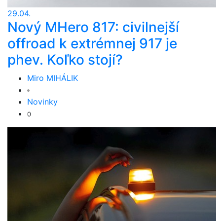
29.04.
Nový MHero 817: civilnejší
offroad k extrémnej 917 je
phev. Koľko stojí?
Miro MIHÁLIK
Novinky
0