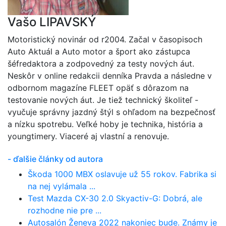
Vašo LIPAVSKÝ
Motoristický novinár od r2004. Začal v časopisoch
Auto Aktuál a Auto motor a šport ako zástupca
šéfredaktora a zodpovedný za testy nových áut.
Neskôr v online redakcii denníka Pravda a následne v
odbornom magazíne FLEET opäť s dôrazom na
testovanie nových áut. Je tiež technický školiteľ -
vyučuje správny jazdný štýl s ohľadom na bezpečnosť
a nízku spotrebu. Veľké hoby je technika, história a
youngtimery. Viaceré aj vlastní a renovuje.
- ďalšie články od autora
Škoda 1000 MBX oslavuje už 55 rokov. Fabrika si
na nej vylámala ...
Test Mazda CX-30 2.0 Skyactiv-G: Dobrá, ale
rozhodne nie pre ...
Autosalón Ženeva 2022 nakoniec bude. Známy je