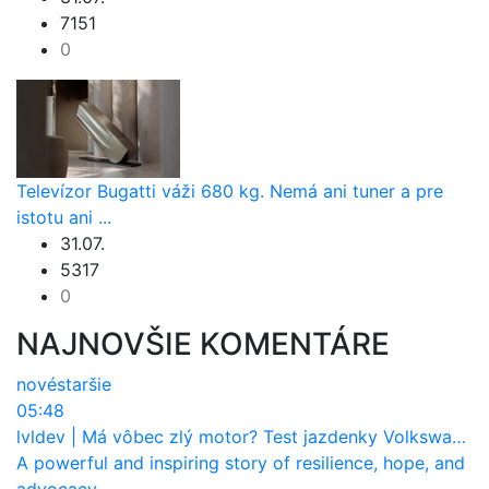
7151
0
Televízor Bugatti váži 680 kg. Nemá ani tuner a pre
istotu ani ...
31.07.
5317
0
NAJNOVŠIE KOMENTÁRE
nové
staršie
05:48
lvldev
|
Má vôbec zlý motor? Test jazdenky Volkswagen T-Roc (2017 až 2025)
A powerful and inspiring story of resilience, hope, and
advocacy. ...