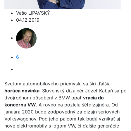
Vašo LIPAVSKÝ
04.12.2019
6
Svetom automobilového priemyslu sa šíri ďalšia
horúca novinka
. Slovenský dizajnér Jozef Kabaň sa po
dvojročnom pôsobení v BMW opäť
vracia do
koncernu VW
. A rovno na pozíciu šéfdizajnéra. Od
januára 2020 bude zodpovedný za dizajn sériových
Volkswagenov. Pod jeho palcom tak budú vznikať aj
nové elektromobily s logom VW, či ďalšie generácie