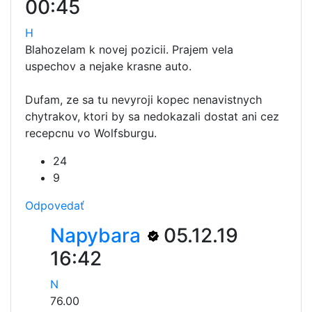
00:45
H
Blahozelam k novej pozicii. Prajem vela
uspechov a nejake krasne auto.
Dufam, ze sa tu nevyroji kopec nenavistnych
chytrakov, ktori by sa nedokazali dostat ani cez
recepcnu vo Wolfsburgu.
24
9
Odpovedať
Napybara
05.12.19
16:42
N
76.00