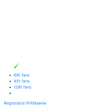
69t fans
45t fans
128t fans
Registrácia
Prihlásenie