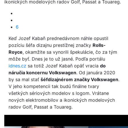
ikonických modelových radov Golf, Passat a Touareg.
6
Keď Jozef Kabaň prednedávnom náhle opustil
pozíciu šéfa dizajnu prestížnej značky
Rolls-
Royce
, okamžite sa vynorili špekulácie, čo za tým
môže byť. Dnes je to už jasné. Podľa portálu
idnes.cz
sa totiž Jozef Kabaň opäť vracia
do
náručia koncernu Volkswagen
. Od januára 2020
by sa mal stať
šéfdizajnérom značky Volkswagen
.
V jeho kompetencii tak budú finálne tvary
všetkých sériových modelov s logom. Vrátane
nových elektromobilov a ikonických modelových
radov Golf, Passat a Touareg.