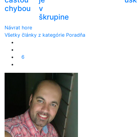
chybou
v
škrupine
Návrat hore
Všetky články z kategórie Poradňa
6