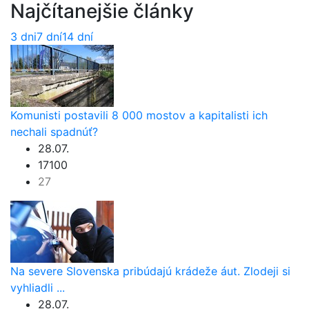
Najčítanejšie články
3 dni
7 dní
14 dní
Komunisti postavili 8 000 mostov a kapitalisti ich
nechali spadnúť?
28.07.
17100
27
Na severe Slovenska pribúdajú krádeže áut. Zlodeji si
vyhliadli ...
28.07.