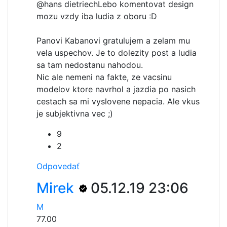
@hans dietriech
Lebo komentovat design
mozu vzdy iba ludia z oboru :D
Panovi Kabanovi gratulujem a zelam mu
vela uspechov. Je to dolezity post a ludia
sa tam nedostanu nahodou.
Nic ale nemeni na fakte, ze vacsinu
modelov ktore navrhol a jazdia po nasich
cestach sa mi vyslovene nepacia. Ale vkus
je subjektivna vec ;)
9
2
Odpovedať
Mirek
05.12.19 23:06
M
77.00