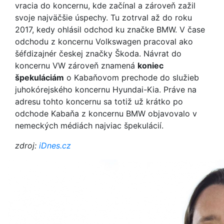
vracia do koncernu, kde začínal a zároveň zažil
svoje najväčšie úspechy. Tu zotrval až do roku
2017, kedy ohlásil odchod ku značke BMW. V čase
odchodu z koncernu Volkswagen pracoval ako
šéfdizajnér českej značky Škoda. Návrat do
koncernu VW zároveň znamená
koniec
špekuláciám
o Kabaňovom prechode do služieb
juhokórejského koncernu Hyundai-Kia. Práve na
adresu tohto koncernu sa totiž už krátko po
odchode Kabaňa z koncernu BMW objavovalo v
nemeckých médiách najviac špekulácií.
zdroj:
iDnes.cz