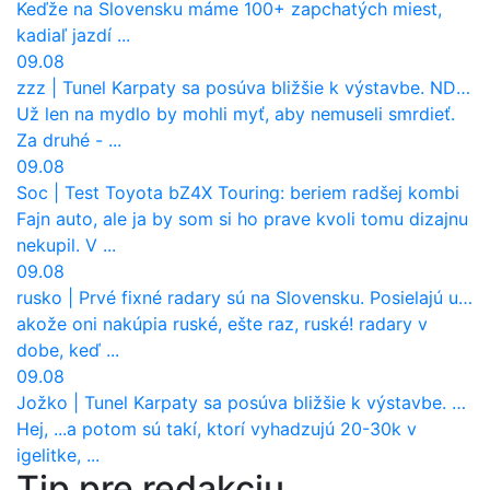
Keďže na Slovensku máme 100+ zapchatých miest,
kadiaľ jazdí ...
09.08
zzz
|
Tunel Karpaty sa posúva bližšie k výstavbe. NDS urobila dôležitý krok
Už len na mydlo by mohli myť, aby nemuseli smrdieť.
Za druhé - ...
09.08
Soc
|
Test Toyota bZ4X Touring: beriem radšej kombi
Fajn auto, ale ja by som si ho prave kvoli tomu dizajnu
nekupil. V ...
09.08
rusko
|
Prvé fixné radary sú na Slovensku. Posielajú už pokuty? Ukáže ich Waze?
akože oni nakúpia ruské, ešte raz, ruské! radary v
dobe, keď ...
09.08
Jožko
|
Tunel Karpaty sa posúva bližšie k výstavbe. NDS urobila dôležitý krok
Hej, ...a potom sú takí, ktorí vyhadzujú 20-30k v
igelitke, ...
Tip pre redakciu