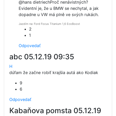
@hans dietriech
Proč nenávistných?
Evidentní je, že u BMW se nechytal, a jak
dopadne u VW má plně ve svých rukách.
Jazdím na: Ford Focus Titanium 1,6 EcoBoost
2
1
Odpovedať
abc
05.12.19 09:35
H
dúfam že začne robiť krajšia autá ako Kodiak
9
6
Odpovedať
Kabaňova pomsta
05.12.19