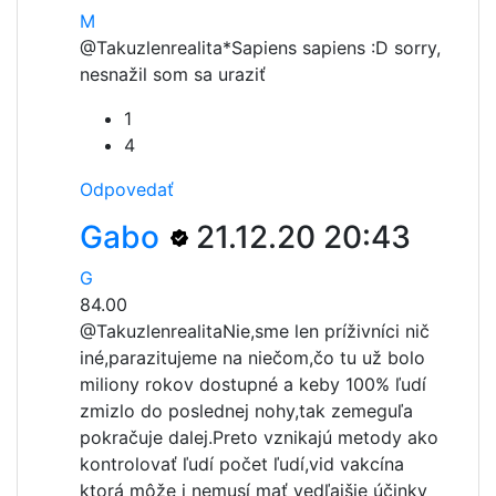
M
@Takuzlenrealita
*Sapiens sapiens :D sorry,
nesnažil som sa uraziť
1
4
Odpovedať
Gabo
21.12.20 20:43
G
84.00
@Takuzlenrealita
Nie,sme len príživníci nič
iné,parazitujeme na niečom,čo tu už bolo
miliony rokov dostupné a keby 100% ľudí
zmizlo do poslednej nohy,tak zemeguľa
pokračuje dalej.Preto vznikajú metody ako
kontrolovať ľudí počet ľudí,vid vakcína
ktorá môže i nemusí mať vedľajšie účinky