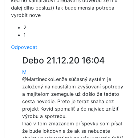
ked ho kamaratovi predaval s doverou ze mu
dalej dlho posluzi) tak bude mensia potreba
vyrobit nove
2
1
Odpovedať
Debo
21.12.20 16:04
M
@Martinecko
Lenže súčasný systém je
založený na neustálom zvyšovaní spotreby
a majiteľom zemegule už došlo že tadeto
cesta nevedie. Preto je teraz snaha cez
projekt Kovid spomaliť a čo najviac znížiť
výrobu a spotrebu.
Ináč v tom zmazanom príspevku som písal
že bude lokdovn a že ak sa nebudete