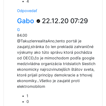
4
Odpovedať
Gabo
22.12.20 07:29
G
84.00
@Takuzlenrealita
Ano,tento portál je
zaujatý,stránka čo len prekladá zahraničné
výskumy ako túto správu ktorá pochádza
od OECD,čo je mimochodom podľa google
medzivládna organizácia tridsiatich šiestich
ekonomicky najrozvinutejších štátov sveta,
ktoré prijali princípy demokracie a trhovej
ekonomiky...Všetko je zaujaté proti
elektromobilom
1
0