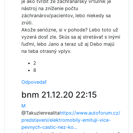
je ako tvrdiť že záchranársky vrtuľník je
nástroj na zníženie počtu
záchranárov/pacientov, lebo niekedy sa
zrúti.
Akože seriózne, si v pohode? Lebo toto už
vyzerá dosť zle. Skús sa aj stretávať s inými
ľuďmi, lebo Jano a teraz už aj Debo majú
na teba otrasný vplyv.
2
8
Odpovedať
bnm
21.12.20 22:15
M
@Takuzlenrealita
https://www.autoforum.cz/
predstaveni/elektromobily-emituji-vice-
pevnych-castic-nez-ko...