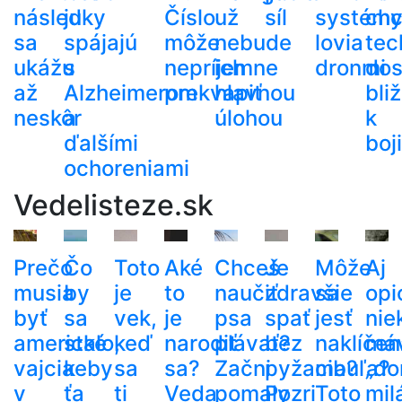
následky
ju
Číslo
už
síl
systém
ch
sa
spájajú
môže
nebude
lovia
tec
ukážu
s
nepríjemne
ich
dronmi
dos
až
Alzheimerom
prekvapiť
hlavnou
bli
neskôr
a
úlohou
k
ďalšími
boj
ochoreniami
Vedelisteze.sk
Prečo
Čo
Toto
Aké
Chceš
Je
Môže
Aj
musia
by
je
to
naučiť
zdravšie
sa
opi
byť
sa
vek,
je
psa
spať
jesť
nie
americké
stalo,
keď
narodiť
plávať?
bez
naklíčen
má
vajcia
keby
sa
sa?
Začni
pyžama?
cibuľa?
„do
v
ťa
ti
Veda
pomaly
Pozri
Toto
mil