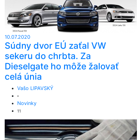
10.07.2020
Súdny dvor EÚ zaťal VW
sekeru do chrbta. Za
Dieselgate ho môže žalovať
celá únia
Vašo LIPAVSKÝ
Novinky
11