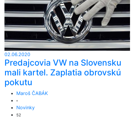
02.06.2020
Predajcovia VW na Slovensku
mali kartel. Zaplatia obrovskú
pokutu
Maroš ČABÁK
Novinky
52