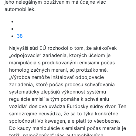
jeho nelegálnym používaním má údajne viac
automobiliek.
38
Najvyšší súd EÚ rozhodol o tom, že akékoľvek
„odpojovacie“ zariadenia, ktorých účelom je
manipulácia s produkovanými emisiami počas
homologizačných meraní, sú protizákonné.
„Výrobca nemôže inštalovať odpojovacie
zariadenia, ktoré počas procesu schvaľovania
systematicky zlepšujú výkonnosť systému
regulácie emisií a tým pomáha k schváleniu
vozidla“ doslova uvádza Európsky súdny dvor. Ten
samozrejme neuvádza, že sa to týka konkrétne
spoločnosti Volkswagen, ale platí to všeobecne.
Do kauzy manipulácie s emisiami počas merania je
totiž „namočených“ viac automobilových