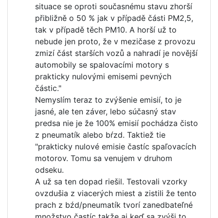
situace se oproti současnému stavu zhorší
přibližně o 50 % jak v případě části PM2,5,
tak v případě těch PM10. A horší už to
nebude jen proto, že v mezičase z provozu
zmizí část starších vozů a nahradí je novější
automobily se spalovacími motory s
prakticky nulovými emisemi pevných
částic."
Nemyslím teraz to zvýšenie emisií, to je
jasné, ale ten záver, lebo súčasný stav
predsa nie je že 100% emisií pochádza čisto
z pneumatík alebo bŕzd. Taktiež tie
"prakticky nulové emisie častíc spaľovacích
motorov. Tomu sa venujem v druhom
odseku.
A už sa ten dopad riešil. Testovali vzorky
ovzdušia z viacerých miest a zistili že tento
prach z bźd/pneumatík tvorí zanedbateľné
množstvo častíc takže aj keď sa zvýši to