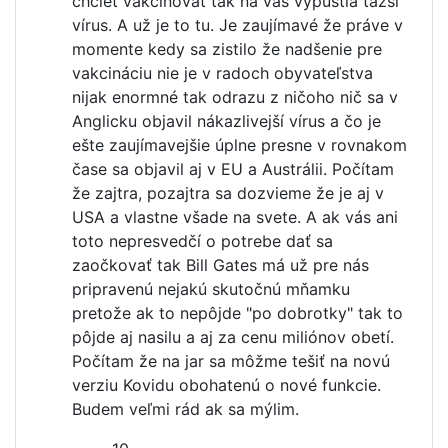
chcieť vakcínovať tak na vás vypustia ťažší
vírus. A už je to tu. Je zaujímavé že práve v
momente kedy sa zistilo že nadšenie pre
vakcináciu nie je v radoch obyvateľstva
nijak enormné tak odrazu z ničoho nič sa v
Anglicku objavil nákazlivejší vírus a čo je
ešte zaujímavejšie úplne presne v rovnakom
čase sa objavil aj v EU a Austrálii. Počítam
že zajtra, pozajtra sa dozvieme že je aj v
USA a vlastne všade na svete. A ak vás ani
toto nepresvedčí o potrebe dať sa
zaočkovať tak Bill Gates má už pre nás
pripravenú nejakú skutočnú mňamku
pretože ak to nepôjde "po dobrotky" tak to
pôjde aj nasilu a aj za cenu miliónov obetí.
Počítam že na jar sa môžme tešiť na novú
verziu Kovidu obohatenú o nové funkcie.
Budem veľmi rád ak sa mýlim.