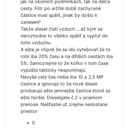
jak na okolních podmínkách, tak na délce
cesty. Filtr po určité době zachycené
částice musí spálit, jinak by došlo k
zanesení"
Takže diesel čistí vzduch.....až kým sa
nerozhodne to všetko spáliť a vypľuť do
toho vzduchu.
A ešte je vtipné že sa idú vytešovať že to
robí iba 20% času a na dlhších cestách iba
5%. Samozrejme to že koľko v tom čase
vypúšťa takticky nespomínajú.
Navyše celý čas riešia iba 10 a 2,5 MP
častice a ignorujú to že nové diesle
produkujú ešte jemnejšie častice ktoré sú
ešte horšie. Dieselgate č.2 v priamom
prenose. Našťastie už zrejme nedostane
priestor
0