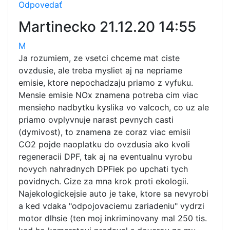
Odpovedať
Martinecko
21.12.20 14:55
M
Ja rozumiem, ze vsetci chceme mat ciste
ovzdusie, ale treba mysliet aj na nepriame
emisie, ktore nepochadzaju priamo z vyfuku.
Mensie emisie NOx znamena potreba cim viac
mensieho nadbytku kyslika vo valcoch, co uz ale
priamo ovplyvnuje narast pevnych casti
(dymivost), to znamena ze coraz viac emisii
CO2 pojde naoplatku do ovzdusia ako kvoli
regeneracii DPF, tak aj na eventualnu vyrobu
novych nahradnych DPFiek po upchati tych
povidnych. Cize za mna krok proti ekologii.
Najekologickejsie auto je take, ktore sa nevyrobi
a ked vdaka "odpojovaciemu zariadeniu" vydrzi
motor dlhsie (ten moj inkriminovany mal 250 tis.