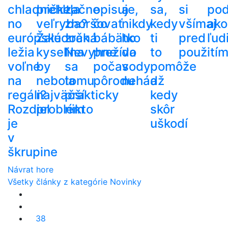
chladničke,
prehltla
začne
opisuje,
a
sa,
si
po
no
veľryba?
zhoršovať
čo
nikdy
kedy
všímaj
ako
európske
Žalúdočná
zrak.
bábätko
ho
ti
pred
ľud
ležia
kyselina
Nevyhne
prežíva
do
to
použití
voľne
by
sa
počas
vody
pomôže
na
nebola
tomu
pôrodu
nehádž
a
regáli?
najväčší
prakticky
kedy
Rozdiel
problém
nikto
skôr
je
uškodí
v
škrupine
Návrat hore
Všetky články z kategórie Novinky
38