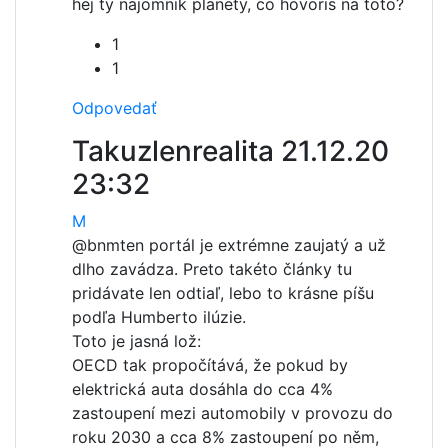
hej ty najomnik planety, co hovoris na toto?
1
1
Odpovedať
Takuzlenrealita
21.12.20
23:32
M
@bnm
ten portál je extrémne zaujatý a už
dlho zavádza. Preto takéto články tu
pridávate len odtiaľ, lebo to krásne píšu
podľa Humberto ilúzie.
Toto je jasná lož:
OECD tak propočítává, že pokud by
elektrická auta dosáhla do cca 4%
zastoupení mezi automobily v provozu do
roku 2030 a cca 8% zastoupení po něm,