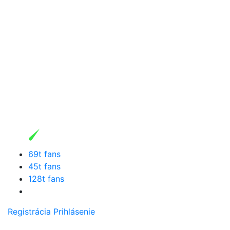
69t fans
45t fans
128t fans
Registrácia
Prihlásenie