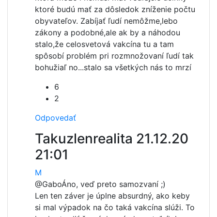
ktoré budú mať za dôsledok zníženie počtu
obyvateľov. Zabíjať ľudí nemôžme,lebo
zákony a podobné,ale ak by a náhodou
stalo,že celosvetová vakcína tu a tam
spôsobí problém pri rozmnožovaní ľudí tak
bohužiaľ no...stalo sa všetkých nás to mrzí
6
2
Odpovedať
Takuzlenrealita
21.12.20
21:01
M
@Gabo
Áno, veď preto samozvaní ;)
Len ten záver je úplne absurdný, ako keby
si mal výpadok na čo taká vakcína slúži. To