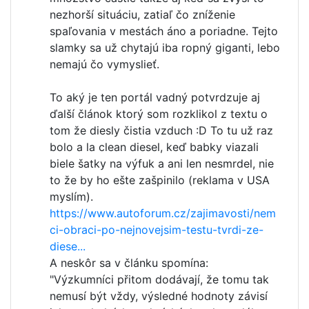
nezhorší situáciu, zatiaľ čo zníženie
spaľovania v mestách áno a poriadne. Tejto
slamky sa už chytajú iba ropný giganti, lebo
nemajú čo vymyslieť.
To aký je ten portál vadný potvrdzuje aj
ďalší článok ktorý som rozklikol z textu o
tom že diesly čistia vzduch :D To tu už raz
bolo a la clean diesel, keď babky viazali
biele šatky na výfuk a ani len nesmrdel, nie
to že by ho ešte zašpinilo (reklama v USA
myslím).
https://www.autoforum.cz/zajimavosti/nem
ci-obraci-po-nejnovejsim-testu-tvrdi-ze-
diese...
A neskôr sa v článku spomína:
"Výzkumníci přitom dodávají, že tomu tak
nemusí být vždy, výsledné hodnoty závisí