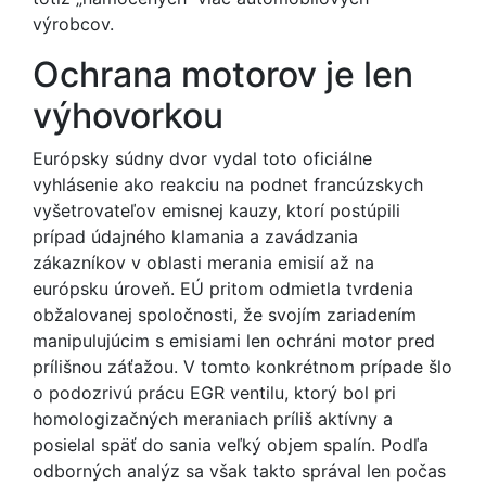
výrobcov.
Ochrana motorov je len
výhovorkou
Európsky súdny dvor vydal toto oficiálne
vyhlásenie ako reakciu na podnet francúzskych
vyšetrovateľov emisnej kauzy, ktorí postúpili
prípad údajného klamania a zavádzania
zákazníkov v oblasti merania emisií až na
európsku úroveň. EÚ pritom odmietla tvrdenia
obžalovanej spoločnosti, že svojím zariadením
manipulujúcim s emisiami len ochráni motor pred
prílišnou záťažou. V tomto konkrétnom prípade šlo
o podozrivú prácu EGR ventilu, ktorý bol pri
homologizačných meraniach príliš aktívny a
posielal späť do sania veľký objem spalín. Podľa
odborných analýz sa však takto správal len počas