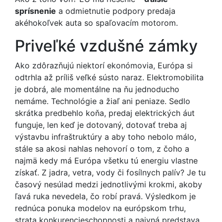
sprísnenie
a odmietnutie podpory predaja
akéhokoľvek auta so spaľovacím motorom.
Priveľké vzdušné zámky
Ako zdôrazňujú niektorí ekonómovia, Európa si
odtrhla až príliš veľké sústo naraz. Elektromobilita
je dobrá, ale momentálne na ňu jednoducho
nemáme. Technológie a žiaľ ani peniaze. Sedlo
skrátka predbehlo koňa, predaj elektrických áut
funguje, len keď je dotovaný, dotovať treba aj
výstavbu infraštruktúry a aby toho nebolo málo,
stále sa akosi nahlas nehovorí o tom, z čoho a
najmä kedy má Európa všetku tú energiu vlastne
získať. Z jadra, vetra, vody či fosílnych palív? Je tu
časový nesúlad medzi jednotlivými krokmi, akoby
ľavá ruka nevedela, čo robí pravá. Výsledkom je
rednúca ponuka modelov na európskom trhu,
strata konkurencieschopnosti a naivná predstava