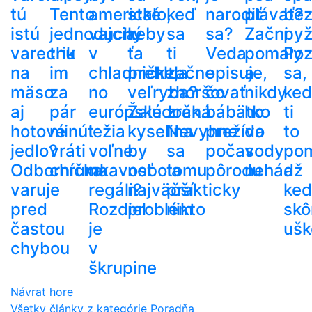
tú
Tento
americké
stalo,
keď
narodiť
plávať?
be
istú
jednoduchý
vajcia
keby
sa
sa?
Začni
py
varechu
trik
v
ťa
ti
Veda
pomaly
Poz
na
im
chladničke,
prehltla
začne
opisuje,
a
sa,
mäso
za
no
veľryba?
zhoršovať
čo
nikdy
ke
aj
pár
európske
Žalúdočná
zrak.
bábätko
ho
ti
hotové
minút
ležia
kyselina
Nevyhne
prežíva
do
to
jedlo?
vráti
voľne
by
sa
počas
vody
po
Odborníčka
chrumkavosť
na
nebola
tomu
pôrodu
nehádž
a
varuje
regáli?
najväčší
prakticky
ke
pred
Rozdiel
problém
nikto
skô
častou
je
ušk
chybou
v
škrupine
Návrat hore
Všetky články z kategórie Poradňa