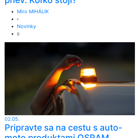
phev. Koľko stojí?
Miro MIHÁLIK
Novinky
0
02.05.
Pripravte sa na cestu s auto-
moto produktami OSRAM