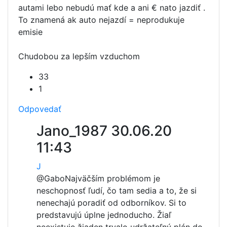
autami lebo nebudú mať kde a ani € nato jazdiť .
To znamená ak auto nejazdí = neprodukuje
emisie
Chudobou za lepším vzduchom
33
1
Odpovedať
Jano_1987
30.06.20
11:43
J
@Gabo
Najväčším problémom je
neschopnosť ľudí, čo tam sedia a to, že si
nenechajú poradiť od odborníkov. Si to
predstavujú úplne jednoducho. Žiaľ