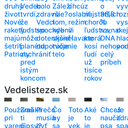
druhý
Vedec
bolo
Záleží
chcú
z
o
vyvr
život.
tvrdí,
zdravšie?
na
oslabiť
najstarších
98,8
roz
Nové
že
Vedci
tom,
režim
chorôb
%
vys
rakety
ľudstvo
spochybnili
kde
v
ľudstva,
rovnakej
o
majú
môže
doterajšie
skončí
Havane
ktorá
DNA
hla
šetriť
planétu
odporúčanie
tvoje
kosí
nehovor
pod
Patrioty
zachrániť
telo
ľudí
celý
pred
už
príbeh
istým
tisíce
koncom
rokov
Vedelisteze.sk
Používaš
Zmäkli
Prečo
Čo
Toto
Aké
Chceš
Je
pri
ti
musia
by
je
to
naučiť
zdr
varení
čipsy?
byť
sa
vek,
je
psa
spa