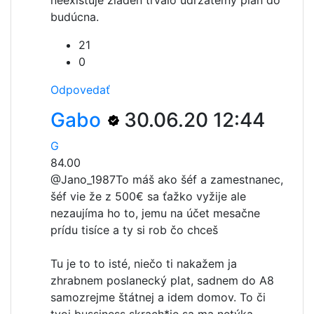
neexistuje žiaden trvalo udržateľný plán do
budúcna.
21
0
Odpovedať
Gabo
30.06.20 12:44
G
84.00
@Jano_1987
To máš ako šéf a zamestnanec,
šéf vie že z 500€ sa ťažko vyžije ale
nezaujíma ho to, jemu na účet mesačne
prídu tisíce a ty si rob čo chceš
Tu je to to isté, niečo ti nakažem ja
zhrabnem poslanecký plat, sadnem do A8
samozrejme štátnej a idem domov. To či