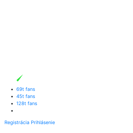
69t fans
45t fans
128t fans
Registrácia
Prihlásenie