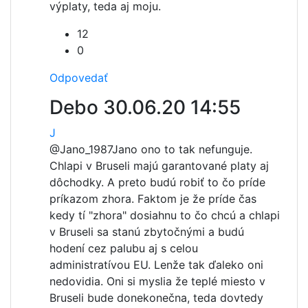
výplaty, teda aj moju.
12
0
Odpovedať
Debo
30.06.20 14:55
J
@Jano_1987
Jano ono to tak nefunguje.
Chlapi v Bruseli majú garantované platy aj
dôchodky. A preto budú robiť to čo príde
príkazom zhora. Faktom je že príde čas
kedy tí "zhora" dosiahnu to čo chcú a chlapi
v Bruseli sa stanú zbytočnými a budú
hodení cez palubu aj s celou
administratívou EU. Lenže tak ďaleko oni
nedovidia. Oni si myslia že teplé miesto v
Bruseli bude donekonečna, teda dovtedy