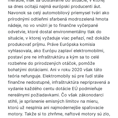
meradle, inak sa dostávame do situácie, v ktorej
sa dnes ocitajú najmä európski producenti áut.
Navonok sa celý automobilový priemysel tvári ako
prírodnými odtieňmi sfarbená modrozelená hmota
nádeje, no vo vnútri je to finančne vyčerpané
odvetvie, ktoré dostal environmentálny tlak do
situácie, v ktorej vyžaduje viac peňazí, než dokáže
produkovať príjmu. Práve Európska komisia
vyhlasovala, ako Európu zaplaví elektromobilmi,
postaví pre ne infraštruktúru a kým sa to celé
rozbehne do prirodzených otáčok, pomôže
bohatými dotáciami. Ani v roku 2020 však táto
teória nefunguje. Elektromobily sú pre ľudí stále
finančne nedostupné, infraštruktúra nepripravená a
vydanie každého centu dotácie EÚ podmieňuje
nereálnymi požiadavkami. Čo však zákonodarci
stihli, je sprísnenie emisných limitov na mieru,
ktorú už nesplnia ani najmodernejšie spaľovacie
motory. Takže si to zhrňme, naftové motory sú zlo,