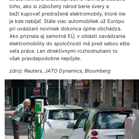
toho, ako si zúbožený národ berie úvery a
beží kupovať predražené elektromobily, ktoré nie
je kde nabíjať. Stále viac automobiliek už Európu
pri uvádzaní noviniek dokonca úplne obchádza.
Ako priznala aj samotná EÚ, v oblasti zavádzania
elektromobility do spoločnosti má pred sebou ešte
veľa práce. Len direktívnymi rozhodnutiami to
však pravdepodobne nepôjde.
zdroj: Reuters, JATO Dynamics, Bloomberg