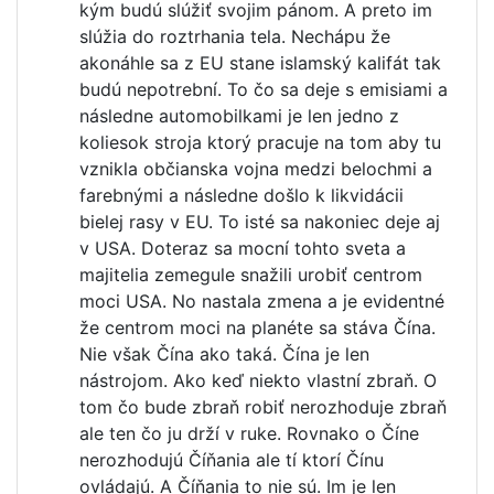
kým budú slúžiť svojim pánom. A preto im
slúžia do roztrhania tela. Nechápu že
akonáhle sa z EU stane islamský kalifát tak
budú nepotrební. To čo sa deje s emisiami a
následne automobilkami je len jedno z
koliesok stroja ktorý pracuje na tom aby tu
vznikla občianska vojna medzi belochmi a
farebnými a následne došlo k likvidácii
bielej rasy v EU. To isté sa nakoniec deje aj
v USA. Doteraz sa mocní tohto sveta a
majitelia zemegule snažili urobiť centrom
moci USA. No nastala zmena a je evidentné
že centrom moci na planéte sa stáva Čína.
Nie však Čína ako taká. Čína je len
nástrojom. Ako keď niekto vlastní zbraň. O
tom čo bude zbraň robiť nerozhoduje zbraň
ale ten čo ju drží v ruke. Rovnako o Číne
nerozhodujú Číňania ale tí ktorí Čínu
ovládajú. A Číňania to nie sú. Im je len