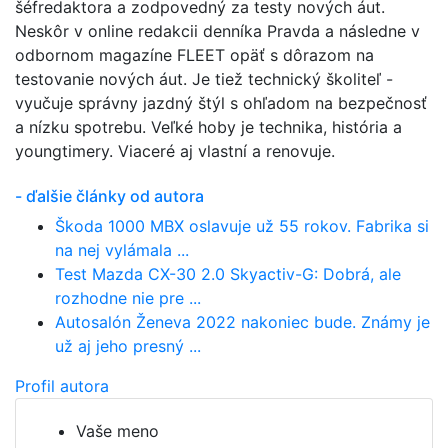
šéfredaktora a zodpovedný za testy nových áut.
Neskôr v online redakcii denníka Pravda a následne v
odbornom magazíne FLEET opäť s dôrazom na
testovanie nových áut. Je tiež technický školiteľ -
vyučuje správny jazdný štýl s ohľadom na bezpečnosť
a nízku spotrebu. Veľké hoby je technika, história a
youngtimery. Viaceré aj vlastní a renovuje.
- ďalšie články od autora
Škoda 1000 MBX oslavuje už 55 rokov. Fabrika si
na nej vylámala ...
Test Mazda CX-30 2.0 Skyactiv-G: Dobrá, ale
rozhodne nie pre ...
Autosalón Ženeva 2022 nakoniec bude. Známy je
už aj jeho presný ...
Profil autora
Vaše meno