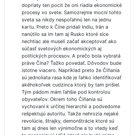
dopriaty ten pocit že oni riadia ekonomické
procesy vo svete. Samozrejme mocní tohto
sveta sa nikdy nespoľahnú len na jednu
kartu. Preto k Číne pridali Indiu, Irán a
nanútilo sa im tam aj Rusko ktoré síce
nechtiac ale museli začať akceptovať ako
súčasť svetových ekonomických aj
politických procesov. A prečo bola vybratá
práve Čína? Ťažko povedať. Dôvodov bude
istotne viacero. Napríklad preto že Číňania
sú jednoliata rasa kde je ľahko identifikovať
akéhokoľvek cudzinca ktorý by tam prišiel.
Tým pádom mám ľahšie pod kontrolou
obyvateľov. Okrem toho Číňania sú
vychovaní k určitej hierarchii a podvedome
rešpektujú autoritu. Takže nehrozia nejaké
revolúcie, štrajky, demonštrácie ktoré sú
tam aj dnes len výnimočne a to vtedy keď