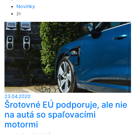
Novinky
21
23.04.2020
Šrotovné EÚ podporuje, ale nie
na autá so spaľovacími
motormi