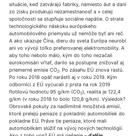
situácie, keď zatvárajú fabriky, namiesto áut a daní
zo zisku produkujú nezamestnanosť a v celej
spoločnosti sa stupňuje sociálne napätie. O strate
technologického náskoku európskeho
automobilového priemyslu už nemôže byť ani reč.
A ako ukazuje Čína, dieru do sveta Európa neurobí
ani vo vývoji toľko preferovanej elektromobility. A
aby toho nebolo málo, kým do toho nezačali
eurokomisári vŕtať, darilo sa postupne znižovať aj
priemerné emisie CO
. Po zásahu EÚ znova rastú.
2
Po roku 2018 opäť narástli aj v roku 2019. Kým
odborníci z EÚ vycucali z prsta na rok 2019
flotilovú hodnotu 95 g/km (CO
), realita je 122,4
2
g/km (v roku 2018 to bolo 120,8 g/km). Výsledok?
Obrovské pokuty za nadlimitné množstvá emisií,
ktoré prelejú peniaze z pokladníc automobiliek do
pokladne EÚ. Práve tie peniaze, ktoré mali
automobilkám slúžiť na vývoj nových technológií.
Ako z toho von? EÚ má riešenie –
ďalšie