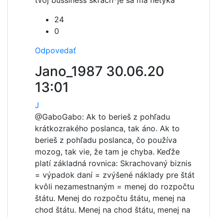
tvoj bussiness skrach*je sa ma netýka
24
0
Odpovedať
Jano_1987
30.06.20
13:01
J
@Gabo
Gabo: Ak to berieš z pohľadu
krátkozrakého poslanca, tak áno. Ak to
berieš z pohľadu poslanca, čo používa
mozog, tak vie, že tam je chyba. Keďže
platí základná rovnica: Skrachovaný biznis
= výpadok daní = zvýšené náklady pre štát
kvôli nezamestnaným = menej do rozpočtu
štátu. Menej do rozpočtu štátu, menej na
chod štátu. Menej na chod štátu, menej na