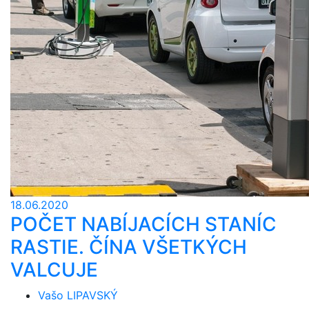
18.06.2020
POČET NABÍJACÍCH STANÍC
RASTIE. ČÍNA VŠETKÝCH
VALCUJE
Vašo LIPAVSKÝ