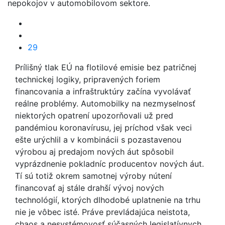
nepokojov v automobilovom sektore.
29
Prílišný tlak EÚ na flotilové emisie bez patričnej
technickej logiky, pripravených foriem
financovania a infraštruktúry začína vyvolávať
reálne problémy. Automobilky na nezmyselnosť
niektorých opatrení upozorňovali už pred
pandémiou koronavírusu, jej príchod však veci
ešte urýchlil a v kombinácii s pozastavenou
výrobou aj predajom nových áut spôsobil
vyprázdnenie pokladníc producentov nových áut.
Tí sú totiž okrem samotnej výroby nútení
financovať aj stále drahší vývoj nových
technológií, ktorých dlhodobé uplatnenie na trhu
nie je vôbec isté. Práve prevládajúca neistota,
chaos a nesystémovosť súčasných legislatívnych