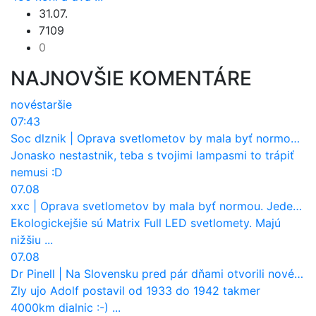
31.07.
7109
0
NAJNOVŠIE KOMENTÁRE
nové
staršie
07:43
Soc dlznik
|
Oprava svetlometov by mala byť normou. Jeden nový dnes stojí priemerne 1251 eur!
Jonasko nestastnik, teba s tvojimi lampasmi to trápiť
nemusi :D
07.08
xxc
|
Oprava svetlometov by mala byť normou. Jeden nový dnes stojí priemerne 1251 eur!
Ekologickejšie sú Matrix Full LED svetlomety. Majú
nižšiu ...
07.08
Dr Pinell
|
Na Slovensku pred pár dňami otvorili nové mosty, ktoré to sú?
Zly ujo Adolf postavil od 1933 do 1942 takmer
4000km dialnic :-) ...