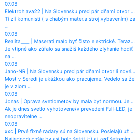
07.08
Elektrohlava22
|
Na Slovensku pred pár dňami otvorili nové mosty, ktoré to sú?
Tí zlí komunisti ( s chabým mater.a stroj.vybavením) za
...
07.08
Realita____
|
Maserati malo byť čisto elektrické. Teraz zisťuje, že potrebuje nový osemvalcový motor
Je vtipné ako zúfalo sa snažiš každého zlyhanie hodiť
na ...
07.08
Jano-NR
|
Na Slovensku pred pár dňami otvorili nové mosty, ktoré to sú?
Most v Seredi je ukážkou ako pracujeme. Vedelo sa že
je v zlom ...
07.08
Jonas
|
Oprava svetlometov by mala byť normou. Jeden nový dnes stojí priemerne 1251 eur!
Ak je dnes svetlo vyhotovene/v prevedeni Full-LED, je
neopravitelne ...
07.08
xxc
|
Prvé fixné radary sú na Slovensku. Posielajú už pokuty? Ukáže ich Waze?
Najjednoduchšie by asi bolo šetriť :-) aj keď šetrením