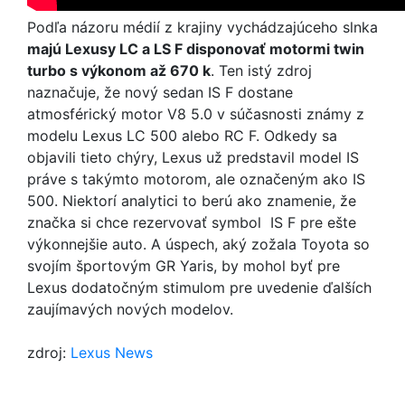
Podľa názoru médií z krajiny vychádzajúceho slnka
majú Lexusy LC a LS F disponovať motormi twin
turbo s výkonom až 670 k
. Ten istý zdroj
naznačuje, že nový sedan IS F dostane
atmosférický motor V8 5.0 v súčasnosti známy z
modelu Lexus LC 500 alebo RC F. Odkedy sa
objavili tieto chýry, Lexus už predstavil model IS
práve s takýmto motorom, ale označeným ako IS
500. Niektorí analytici to berú ako znamenie, že
značka si chce rezervovať symbol IS F pre ešte
výkonnejšie auto. A úspech, aký zožala Toyota so
svojím športovým GR Yaris, by mohol byť pre
Lexus dodatočným stimulom pre uvedenie ďalších
zaujímavých nových modelov.
zdroj:
Lexus News