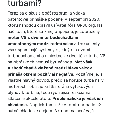
turbami?
Teraz sa diskusia opäť rozprúdila vďaka
patentovej prihláške podanej v septembri 2020,
ktorú náhodou objavil užívateľ fóra GR86.org. Na
náčrtoch, ktoré sú k nej pripojené, je zobrazený
motor V8 s dvomi turbodúchadlami
umiestnenými medzi radmi valcov
. Dokumenty
však spomínajú systémy s jedným a dvomi
turbodúchadlami a umiestnenie dvojitého turba V8
na obrázkoch nemusí byť náhoda.
Mať však
turbodúchadlá vložené medzi hlavy valcov
prináša okrem pozitív aj negatíva.
Pozitívne je, a
vlastne hlavný dôvod, prečo sa horúce turbá na V
motoroch robia, je krátka dráha výfukových
plynov k turbíne, teda rýchlejšia reakcia na
stlačenie akcelerátora.
Problematické je však ich
chladenie.
Napriek tomu, že v tomto prípade už
nutné chladenie olejom.
Ako poznamenávajú