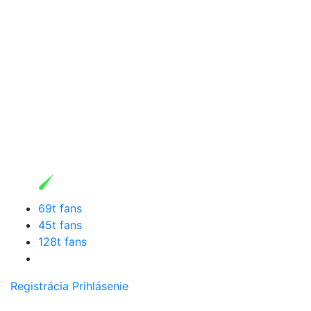
69t fans
45t fans
128t fans
Registrácia
Prihlásenie