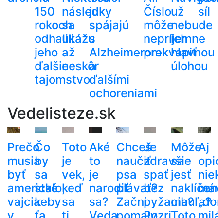
150
následky
ju
Číslo
už
síl
rokoch
sa
spájajú
môže
nebude
odhalili
ukážu
s
nepríjemne
ich
jeho
až
Alzheimerom
prekvapiť
hlavnou
ďalšie
neskôr
a
úlohou
tajomstvo
ďalšími
ochoreniami
Vedelisteze.sk
Prečo
Čo
Toto
Aké
Chceš
Je
Môže
Aj
musia
by
je
to
naučiť
zdravšie
sa
opi
byť
sa
vek,
je
psa
spať
jesť
nie
americké
stalo,
keď
narodiť
plávať?
bez
naklíčen
má
vajcia
keby
sa
sa?
Začni
pyžama?
cibuľa?
„do
v
ťa
ti
Veda
pomaly
Pozri
Toto
mil