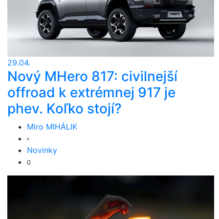
29.04.
Nový MHero 817: civilnejší
offroad k extrémnej 917 je
phev. Koľko stojí?
Miro MIHÁLIK
Novinky
0