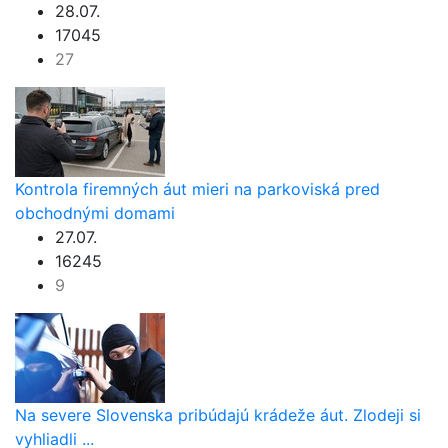
28.07.
17045
27
Kontrola firemných áut mieri na parkoviská pred
obchodnými domami
27.07.
16245
9
Na severe Slovenska pribúdajú krádeže áut. Zlodeji si
vyhliadli ...