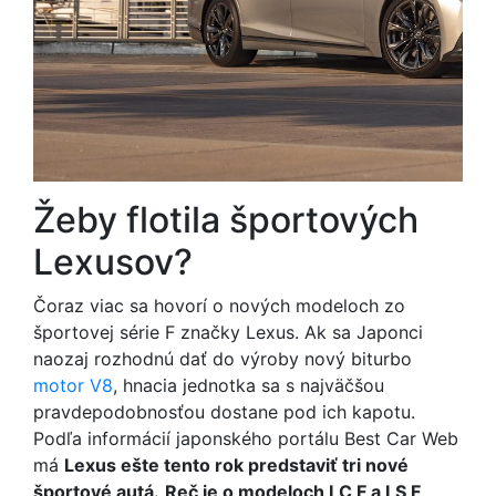
Žeby flotila športových
Lexusov?
Čoraz viac sa hovorí o nových modeloch zo
športovej série F značky Lexus. Ak sa Japonci
naozaj rozhodnú dať do výroby nový biturbo
motor V8
, hnacia jednotka sa s najväčšou
pravdepodobnosťou dostane pod ich kapotu.
Podľa informácií japonského portálu Best Car Web
má
Lexus ešte tento rok predstaviť tri nové
športové autá.
Reč je o modeloch LC F a LS F,