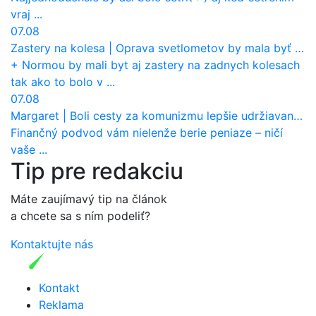
vraj ...
07.08
Zastery na kolesa
|
Oprava svetlometov by mala byť normou. Jeden nový dnes stojí priemerne 1251 eur!
+ Normou by mali byt aj zastery na zadnych kolesach
tak ako to bolo v ...
07.08
Margaret
|
Boli cesty za komunizmu lepšie udržiavané ako dnes?
Finančný podvod vám nielenže berie peniaze – ničí
vaše ...
Tip pre redakciu
Máte zaujímavý tip na článok
a chcete sa s ním podeliť?
Kontaktujte nás
Kontakt
Reklama