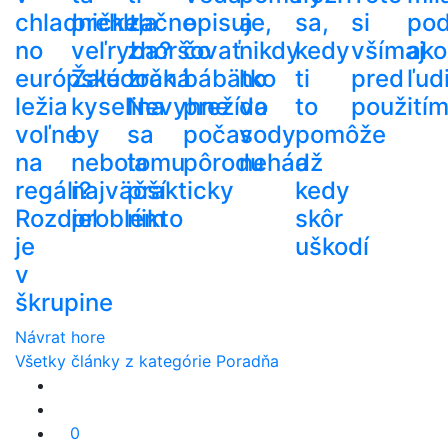
chladničke,
prehltla
začne
opisuje,
a
sa,
si
po
no
veľryba?
zhoršovať
čo
nikdy
kedy
všímaj
ako
európske
Žalúdočná
zrak.
bábätko
ho
ti
pred
ľud
ležia
kyselina
Nevyhne
prežíva
do
to
použití
voľne
by
sa
počas
vody
pomôže
na
nebola
tomu
pôrodu
nehádž
a
regáli?
najväčší
prakticky
kedy
Rozdiel
problém
nikto
skôr
je
uškodí
v
škrupine
Návrat hore
Všetky články z kategórie Poradňa
0