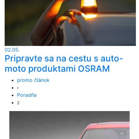
02.05.
Pripravte sa na cestu s auto-
moto produktami OSRAM
promo článok
Poradňa
2