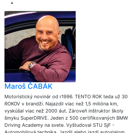
Maroš ČABÁK
Motoristický novinár od r1996. TENTO ROK teda už 30
ROKOV v brandži. Najazdil viac než 1,5 milióna km,
vyskúšal viac než 2000 áut. Zároveň inštruktor školy
šmyku SuperDRIVE. Jeden z 500 certifikovaných BMW
Driving Academy na svete. Vyštudoval STU SjF -
Automobilová technika. Jazdil alebo jazdí autoslalom,