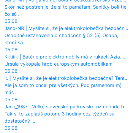
Skôr než postreh je, že si to pamätám. Sanitky boli tie
čo sú ...
05.08
Jano-NR
|
Myslíte si, že je elektrokolobežka bezpečná? Tento test odhalil vážny problém
Osobitné ustanovenia o chodcoch § 52 (5) Osoba,
ktorá sa ...
05.08
Kktiiik
|
Batérie pre elektromobily má v rukách Ázia. Európa ale stráca kontrolu aj nad vlastnou výrobou!
Ursula vykopala hrob europskym automobilkam
05.08
.:.
|
Myslíte si, že je elektrokolobežka bezpečná? Tento test odhalil vážny problém
Ale ja som to chcel pre všetkých. Pod písmenom m)
máš ...
05.08
Jano_1987
|
Veľké slovenské parkovisko už nebude bezplatné
Tak si to zaplatíš potom. 3 hodiny cez týždeň sú
dostatočný ...
05.08