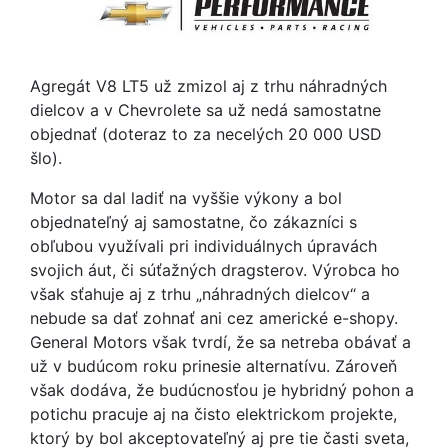
Agregát V8 LT5 už zmizol aj z trhu náhradných
dielcov a v Chevrolete sa už nedá samostatne
objednať (doteraz to za necelých 20 000 USD
šlo).
Motor sa dal ladiť na vyššie výkony a bol
objednateľný aj samostatne, čo zákazníci s
obľubou využívali pri individuálnych úpravách
svojich áut, či súťažných dragsterov. Výrobca ho
však sťahuje aj z trhu „náhradných dielcov“ a
nebude sa dať zohnať ani cez americké e-shopy.
General Motors však tvrdí, že sa netreba obávať a
už v budúcom roku prinesie alternatívu. Zároveň
však dodáva, že budúcnosťou je hybridný pohon a
potichu pracuje aj na čisto elektrickom projekte,
ktorý by bol akceptovateľný aj pre tie časti sveta,