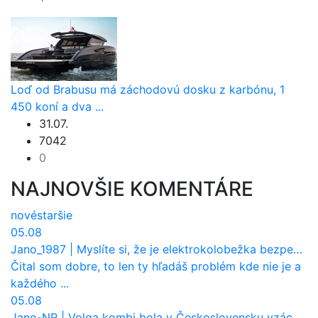
Loď od Brabusu má záchodovú dosku z karbónu, 1
450 koní a dva ...
31.07.
7042
0
NAJNOVŠIE KOMENTÁRE
nové
staršie
05.08
Jano_1987
|
Myslíte si, že je elektrokolobežka bezpečná? Tento test odhalil vážny problém
Čital som dobre, to len ty hľadáš problém kde nie je a
každého ...
05.08
Jano-NR
|
Volga kombi bola v Československu vzácnosť. Jazdila ako sanitka, aj pre Verejnú bezpečnosť