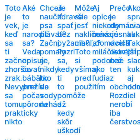
Toto
Aké
Chceš
Je
Môže
Aj
Prečo
Ak
je
to
naučiť
zdravšie
sa
opice
je
spr
vek,
je
psa
spať
jesť
niekedy
domáci
uva
keď
narodiť
plávať?
bez
naklíčená
mávajú
cesnak
kuk
sa
sa?
Začni
pyžama?
cibuľa?
„domácich
oveľa
Tak
ti
Veda
pomaly
Pozri
Toto
miláčikov”
ostrejší
pri
začne
opisuje,
a
sa,
si
podobne
než
sla
zhoršovať
čo
nikdy
kedy
všímaj
ako
ten
kuk
zrak.
bábätko
ho
ti
pred
ľudia
z
aj
Nevyhne
prežíva
do
to
použitím
obchod
do
sa
počas
vody
pomôže
Rozdiel
tomu
pôrodu
nehádž
a
nerobí
prakticky
kedy
iba
nikto
skôr
čerstvos
uškodí