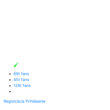
69t fans
45t fans
128t fans
Registrácia
Prihlásenie