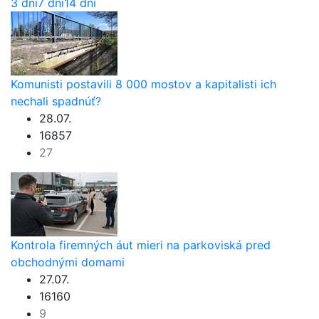
3 dni
7 dní
14 dní
Komunisti postavili 8 000 mostov a kapitalisti ich
nechali spadnúť?
28.07.
16857
27
Kontrola firemných áut mieri na parkoviská pred
obchodnými domami
27.07.
16160
9