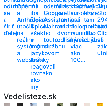
odtrhnúť
OpenAI
má
odstráni
Vlastnosť
kľúčovej
funkcie,
Sku
sa
a
iba
Google
svetla
suroviny
ktoré
Sto
a
Anthropic
človek.
Assistanta.
preniesli
pre
tam
29
šíriť
útočili
Opice
Nahradí
medzi
delostreleck
používa
spá
ďalej
na
však
ho
dvoma
muníciu.
dlho
Cli
reálne
v
touto
odlišnými...
Investuje
chýbali
so
systémy
známom
službou
viac
zák
aj
jazykovom
ako
út
webstránky
teste
100...
reagovali
rovnako
ako
my
Vedelisteze.sk