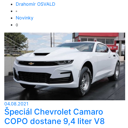
Drahomír OSVALD
Novinky
0
04.08.2021
Špeciál Chevrolet Camaro
COPO dostane 9,4 liter V8