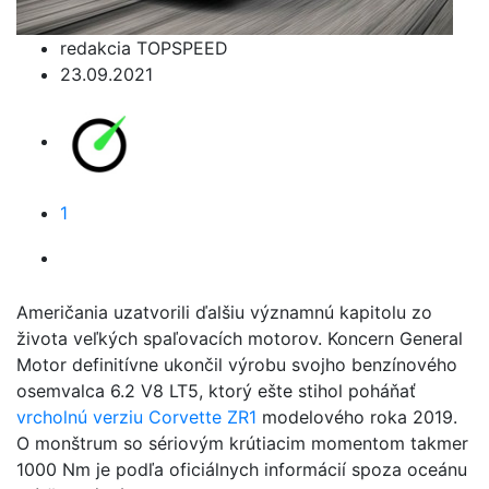
redakcia TOPSPEED
23.09.2021
1
Američania uzatvorili ďalšiu významnú kapitolu zo
života veľkých spaľovacích motorov. Koncern General
Motor definitívne ukončil výrobu svojho benzínového
osemvalca 6.2 V8 LT5, ktorý ešte stihol poháňať
vrcholnú verziu Corvette ZR1
modelového roka 2019.
O monštrum so sériovým krútiacim momentom takmer
1000 Nm je podľa oficiálnych informácií spoza oceánu