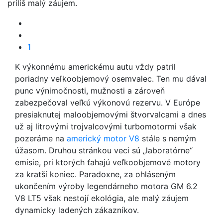
príliš malý záujem.
1
K výkonnému americkému autu vždy patril
poriadny veľkoobjemový osemvalec. Ten mu dával
punc výnimočnosti, mužnosti a zároveň
zabezpečoval veľkú výkonovú rezervu. V Európe
presiaknutej maloobjemovými štvorvalcami a dnes
už aj litrovými trojvalcovými turbomotormi však
pozeráme na
americký motor V8
stále s nemým
úžasom. Druhou stránkou veci sú „laboratórne“
emisie, pri ktorých ťahajú veľkoobjemové motory
za kratší koniec. Paradoxne, za ohláseným
ukončením výroby legendárneho motora GM 6.2
V8 LT5 však nestojí ekológia, ale malý záujem
dynamicky ladených zákazníkov.