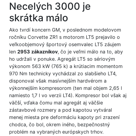
Necelých 3000 je
skrátka málo
Ako tvrdí koncern GM, v poslednom modelovom
ročníku Corvette ZR1 s motorom LT5 prejavilo o
veľkoobjemový športový osemvalec LT5 záujem
len
2953 zákazníkov
, čo je veľmi málo na to, aby
ho udržali v ponuke. Agregát LT5 so sériovým
výkonom 563 kW (765 k) a krútiacim momentom
970 Nm technicky vychádzal zo slabšieho LT4,
disponoval však masívnejším hardvérom a
výkonnejším kompresorom (ten mal objem 2,65 l
namiesto 1,7 l vo verzii LT4). Kompresor bol však aj
väčší, vďaka čomu mal agregát aj väčšie
zástavbové rozmery a pod kapotou vytváral
menej miesta pre deformáciu kapoty pri zrazení
chodca, čo bol, okrem iného, bezpečnostný
problém na vybraných európskych trhov.