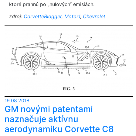
ktoré prahnú po „nulových“ emisiách.
zdroj:
CorvetteBlogger
,
Motor1
,
Chevrolet
19.08.2018
GM novými patentami
naznačuje aktívnu
aerodynamiku Corvette C8