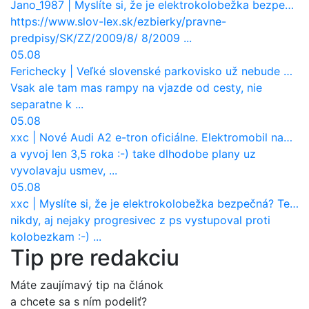
Jano_1987
|
Myslíte si, že je elektrokolobežka bezpečná? Tento test odhalil vážny problém
https://www.slov-lex.sk/ezbierky/pravne-
predpisy/SK/ZZ/2009/8/ 8/2009 ...
05.08
Ferichecky
|
Veľké slovenské parkovisko už nebude bezplatné
Vsak ale tam mas rampy na vjazde od cesty, nie
separatne k ...
05.08
xxc
|
Nové Audi A2 e-tron oficiálne. Elektromobil namiesto hliníka a spaľovacích motorov
a vyvoj len 3,5 roka :-) take dlhodobe plany uz
vyvolavaju usmev, ...
05.08
xxc
|
Myslíte si, že je elektrokolobežka bezpečná? Tento test odhalil vážny problém
nikdy, aj nejaky progresivec z ps vystupoval proti
kolobezkam :-) ...
Tip pre redakciu
Máte zaujímavý tip na článok
a chcete sa s ním podeliť?