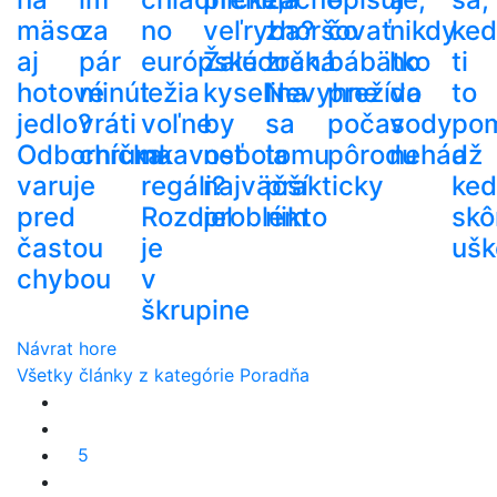
mäso
za
no
veľryba?
zhoršovať
čo
nikdy
ke
aj
pár
európske
Žalúdočná
zrak.
bábätko
ho
ti
hotové
minút
ležia
kyselina
Nevyhne
prežíva
do
to
jedlo?
vráti
voľne
by
sa
počas
vody
po
Odborníčka
chrumkavosť
na
nebola
tomu
pôrodu
nehádž
a
varuje
regáli?
najväčší
prakticky
ke
pred
Rozdiel
problém
nikto
skô
častou
je
ušk
chybou
v
škrupine
Návrat hore
Všetky články z kategórie Poradňa
5