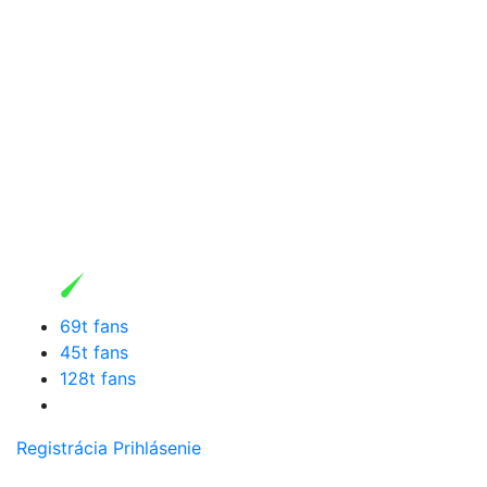
69t fans
45t fans
128t fans
Registrácia
Prihlásenie