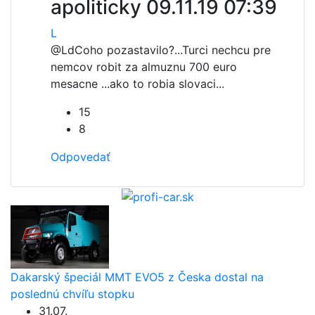
apoliticky
09.11.19 07:39
L
@Ld
Coho pozastavilo?...Turci nechcu pre
nemcov robit za almuznu 700 euro
mesacne ...ako to robia slovaci...
15
8
Odpovedať
Dakarský špeciál MMT EVO5 z Česka dostal na
poslednú chvíľu stopku
31.07.