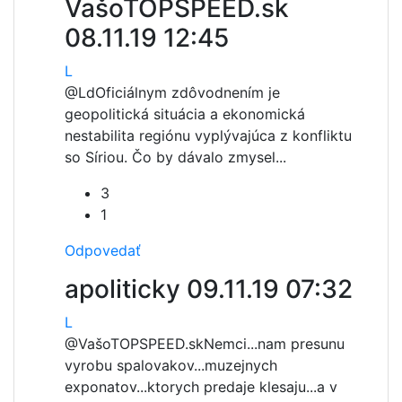
VašoTOPSPEED.sk
08.11.19 12:45
L
@Ld
Oficiálnym zdôvodnením je
geopolitická situácia a ekonomická
nestabilita regiónu vyplývajúca z konfliktu
so Síriou. Čo by dávalo zmysel...
3
1
Odpovedať
apoliticky
09.11.19 07:32
L
@VašoTOPSPEED.sk
Nemci...nam presunu
vyrobu spalovakov...muzejnych
exponatov...ktorych predaje klesaju...a v