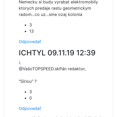
Nemecku si budu vyrabat elektromobily
ktorych predaje rastu geometrickym
radom...co uz...sme ozaj kolonia
3
13
Odpovedať
ICHTYL
09.11.19 12:39
L
@VašoTOPSPEED.sk
Pán redaktor,
"Síriou" ?
3
0
Odpovedať