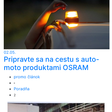
02.05.
Pripravte sa na cestu s auto-
moto produktami OSRAM
promo článok
Poradňa
2