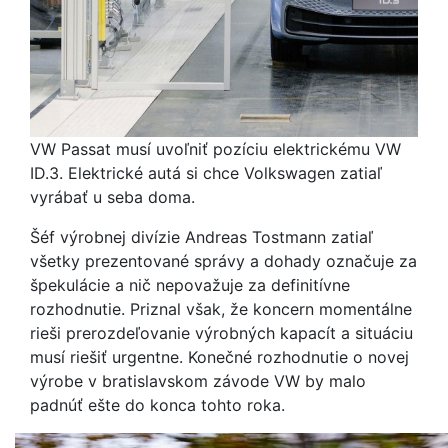
VW Passat musí uvoľniť pozíciu elektrickému VW
ID.3. Elektrické autá si chce Volkswagen zatiaľ
vyrábať u seba doma.
Šéf výrobnej divízie Andreas Tostmann zatiaľ
všetky prezentované správy a dohady označuje za
špekulácie a nič nepovažuje za definitívne
rozhodnutie. Priznal však, že koncern momentálne
rieši prerozdeľovanie výrobných kapacít a situáciu
musí riešiť urgentne. Konečné rozhodnutie o novej
výrobe v bratislavskom závode VW by malo
padnúť ešte do konca tohto roka.