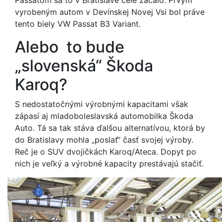
Passatom sa to v Bratislave celé začalo. Prvým
vyrobeným autom v Devínskej Novej Vsi bol práve
tento biely VW Passat B3 Variant.
Alebo to bude
„slovenská“ Škoda
Karoq?
S nedostatočnými výrobnými kapacitami však
zápasí aj mladoboleslavská automobilka Škoda
Auto. Tá sa tak stáva ďalšou alternatívou, ktorá by
do Bratislavy mohla „poslať“ časť svojej výroby.
Reč je o SUV dvojičkách Karoq/Ateca. Dopyt po
nich je veľký a výrobné kapacity prestávajú stačiť.