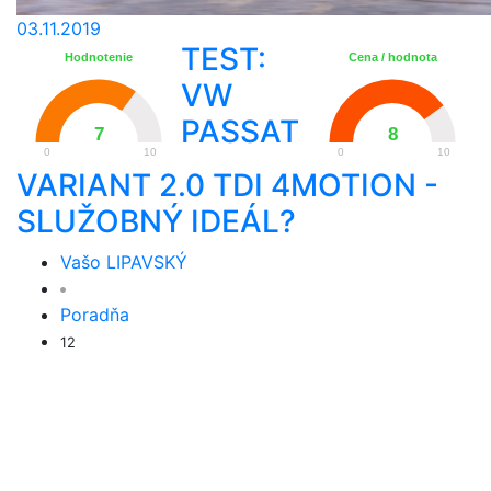
03.11.2019
TEST:
Hodnotenie
Cena / hodnota
VW
PASSAT
7
8
0
10
0
10
VARIANT 2.0 TDI 4MOTION -
SLUŽOBNÝ IDEÁL?
Vašo LIPAVSKÝ
Poradňa
12