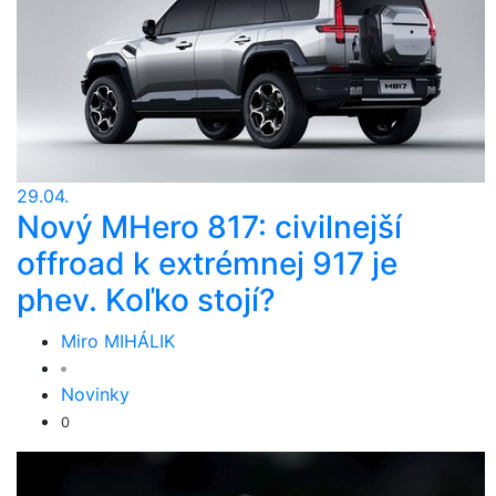
29.04.
Nový MHero 817: civilnejší
offroad k extrémnej 917 je
phev. Koľko stojí?
Miro MIHÁLIK
Novinky
0