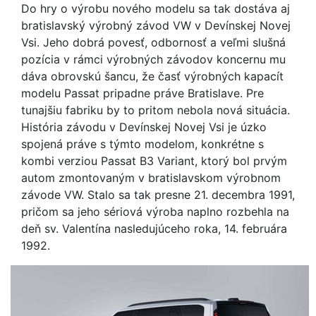
Do hry o výrobu nového modelu sa tak dostáva aj
bratislavský výrobný závod VW v Devínskej Novej
Vsi. Jeho dobrá povesť, odbornosť a veľmi slušná
pozícia v rámci výrobných závodov koncernu mu
dáva obrovskú šancu, že časť výrobných kapacít
modelu Passat pripadne práve Bratislave. Pre
tunajšiu fabriku by to pritom nebola nová situácia.
História závodu v Devínskej Novej Vsi je úzko
spojená práve s týmto modelom, konkrétne s
kombi verziou Passat B3 Variant, ktorý bol prvým
autom zmontovaným v bratislavskom výrobnom
závode VW. Stalo sa tak presne 21. decembra 1991,
pričom sa jeho sériová výroba naplno rozbehla na
deň sv. Valentína nasledujúceho roka, 14. februára
1992.