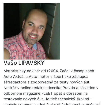
Vašo LIPAVSKÝ
Motoristický novinár od r2004. Začal v časopisoch
Auto Aktuál a Auto motor a šport ako zástupca
šéfredaktora a zodpovedný za testy nových áut.
Neskôr v online redakcii denníka Pravda a následne v
odbornom magazíne FLEET opäť s dôrazom na
testovanie nových áut. Je tiež technický školiteľ -
vyučuje správny jazdný štýl s ohľadom na bezpečnosť