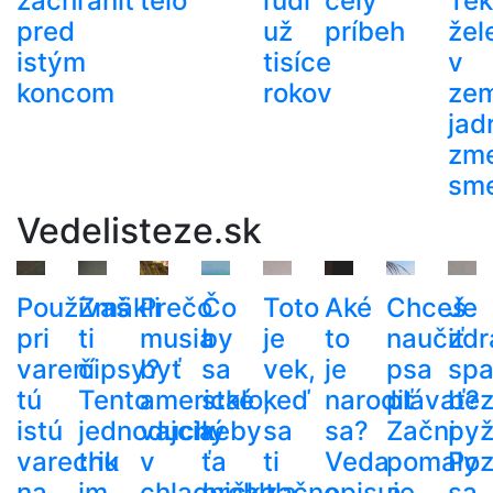
zachrániť
telo
ľudí
celý
Tek
pred
už
príbeh
žel
istým
tisíce
v
koncom
rokov
ze
jad
zme
sm
Vedelisteze.sk
Používaš
Zmäkli
Prečo
Čo
Toto
Aké
Chceš
Je
pri
ti
musia
by
je
to
naučiť
zdr
varení
čipsy?
byť
sa
vek,
je
psa
spa
tú
Tento
americké
stalo,
keď
narodiť
plávať?
be
istú
jednoduchý
vajcia
keby
sa
sa?
Začni
py
varechu
trik
v
ťa
ti
Veda
pomaly
Poz
na
im
chladničke,
prehltla
začne
opisuje,
a
sa,