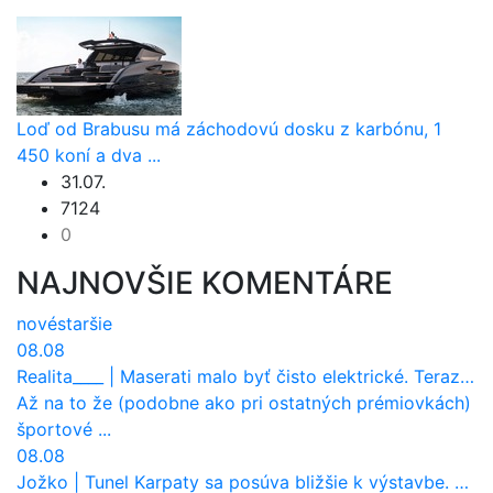
Loď od Brabusu má záchodovú dosku z karbónu, 1
450 koní a dva ...
31.07.
7124
0
NAJNOVŠIE KOMENTÁRE
nové
staršie
08.08
Realita____
|
Maserati malo byť čisto elektrické. Teraz zisťuje, že potrebuje nový osemvalcový motor
Až na to že (podobne ako pri ostatných prémiovkách)
športové ...
08.08
Jožko
|
Tunel Karpaty sa posúva bližšie k výstavbe. NDS urobila dôležitý krok