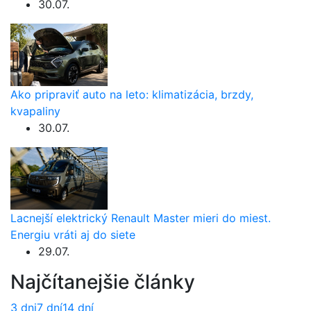
30.07.
Ako pripraviť auto na leto: klimatizácia, brzdy,
kvapaliny
30.07.
Lacnejší elektrický Renault Master mieri do miest.
Energiu vráti aj do siete
29.07.
Najčítanejšie články
3 dni
7 dní
14 dní