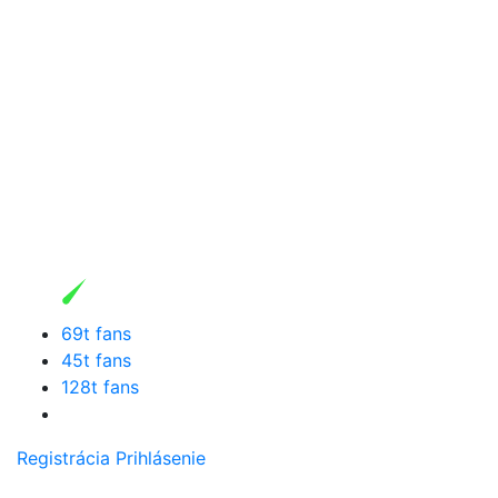
69t fans
45t fans
128t fans
Registrácia
Prihlásenie