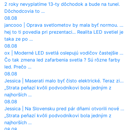
2 roky nevyplatíme 13-ty dôchodok a bude na tunel.
Dôchodcovia to ...
08.08
jancooo
|
Oprava svetlometov by mala byť normou. Jeden nový dnes stojí priemerne 1251 eur!
hej to ti povedia pri prezentaci... Realita LED svetiel je
taka ze po ...
08.08
ox
|
Moderné LED svetlá oslepujú vodičov častejšie než staré halogény
Čo tak zmena led zafarbenia svetla ? Sú rôzne farby
led. Prečo ...
08.08
Jessica
|
Maserati malo byť čisto elektrické. Teraz zisťuje, že potrebuje nový osemvalcový motor
„Strata peňazí kvôli podvodníkovi bola jedným z
najhorších ...
08.08
Jessica
|
Na Slovensku pred pár dňami otvorili nové mosty, ktoré to sú?
„Strata peňazí kvôli podvodníkovi bola jedným z
najhorších ...
08.08