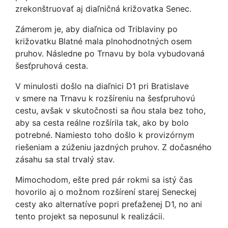
zrekonštruovať aj diaľničná križovatka Senec.
Zámerom je, aby diaľnica od Triblaviny po
križovatku Blatné mala plnohodnotných osem
pruhov. Následne po Trnavu by bola vybudovaná
šesťpruhová cesta.
V minulosti došlo na diaľnici D1 pri Bratislave
v smere na Trnavu k rozšíreniu na šesťpruhovú
cestu, avšak v skutočnosti sa ňou stala bez toho,
aby sa cesta reálne rozšírila tak, ako by bolo
potrebné. Namiesto toho došlo k provizórnym
riešeniam a zúženiu jazdných pruhov. Z dočasného
zásahu sa stal trvalý stav.
Mimochodom, ešte pred pár rokmi sa istý čas
hovorilo aj o možnom rozšírení starej Seneckej
cesty ako alternatíve popri preťaženej D1, no ani
tento projekt sa neposunul k realizácii.