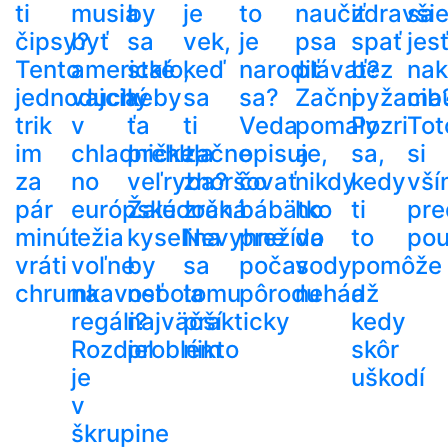
ti
musia
by
je
to
naučiť
zdravši
sa
čipsy?
byť
sa
vek,
je
psa
spať
jes
Tento
americké
stalo,
keď
narodiť
plávať?
bez
nak
jednoduchý
vajcia
keby
sa
sa?
Začni
pyžama
cib
trik
v
ťa
ti
Veda
pomaly
Pozri
Tot
im
chladničke,
prehltla
začne
opisuje,
a
sa,
si
za
no
veľryba?
zhoršovať
čo
nikdy
kedy
vší
pár
európske
Žalúdočná
zrak.
bábätko
ho
ti
pre
minút
ležia
kyselina
Nevyhne
prežíva
do
to
pou
vráti
voľne
by
sa
počas
vody
pomôže
chrumkavosť
na
nebola
tomu
pôrodu
nehádž
a
regáli?
najväčší
prakticky
kedy
Rozdiel
problém
nikto
skôr
je
uškodí
v
škrupine