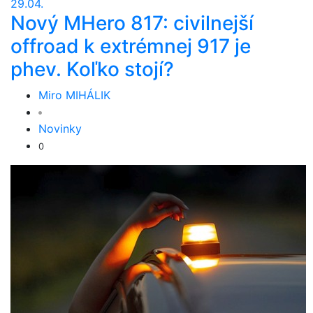
29.04.
Nový MHero 817: civilnejší
offroad k extrémnej 917 je
phev. Koľko stojí?
Miro MIHÁLIK
Novinky
0