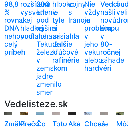
98,8
rozšírené
200
hlboko
vojny
Nie
Vedci
bu
%
vysvetlenie
km
v
s
vždy
našli
veli
rovnakej
o
pod
tyle
Iránom
je
novú
dr
DNA
hladkej
našimi
a
problém
stopu
nehovorí
podlahe
nohami.
zasiahla
v
v
celý
Tekuté
ďalšie
jeho
80-
príbeh
železo
kľúčové
veku
ročnej
v
rafinérie
alebo
záhade
zemskom
hardvéri
jadre
zmenilo
smer
Vedelisteze.sk
Zmäkli
Prečo
Čo
Toto
Aké
Chceš
Je
Mô