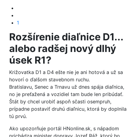
1
Rozšírenie diaľnice D1...
alebo radšej nový dlhý
úsek R1?
Križovatka D1 a D4 ešte nie je ani hotová a už sa
hovorí o ďalšom stavebnom ruchu.
Bratislavu, Senec a Trnavu už dnes spája diaľnica,
no je preťažená a vozidiel tam bude len pribúdať.
Štát by chcel urobiť aspoň sčasti osempruh,
prípadne postaviť druhú diaľnicu, ktorá by doplnila
tú prvú.
Ako upozorňuje portál HNonline.sk, s nápadom
prichádza minister dopravy Jozef Ráž, ktorý ho