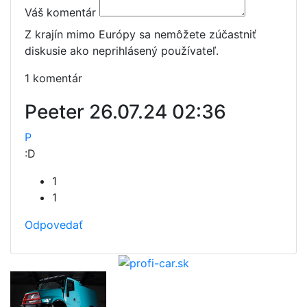
Váš komentár
Z krajín mimo Európy sa nemôžete zúčastniť
diskusie ako neprihlásený používateľ.
1 komentár
Peeter
26.07.24 02:36
P
:D
1
1
Odpovedať