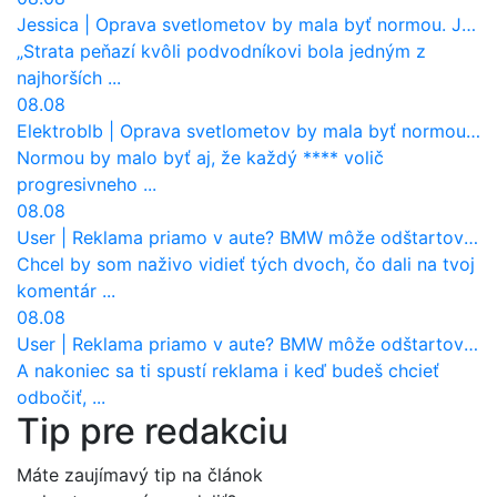
Jessica
|
Oprava svetlometov by mala byť normou. Jeden nový dnes stojí priemerne 1251 eur!
„Strata peňazí kvôli podvodníkovi bola jedným z
najhorších ...
08.08
Elektroblb
|
Oprava svetlometov by mala byť normou. Jeden nový dnes stojí priemerne 1251 eur!
Normou by malo byť aj, že každý **** volič
progresivneho ...
08.08
User
|
Reklama priamo v aute? BMW môže odštartovať nový trend
Chcel by som naživo vidieť tých dvoch, čo dali na tvoj
komentár ...
08.08
User
|
Reklama priamo v aute? BMW môže odštartovať nový trend
A nakoniec sa ti spustí reklama i keď budeš chcieť
odbočiť, ...
Tip pre redakciu
Máte zaujímavý tip na článok