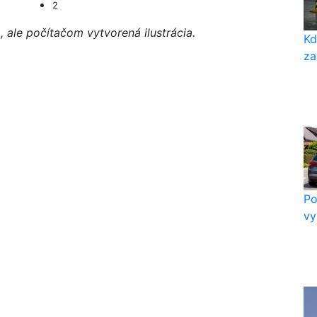
2
a, ale počítačom vytvorená ilustrácia.
Kd
za
Po
vy