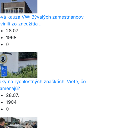
vá kauza VW: Bývalých zamestnancov
vinili zo zneužitia ...
28.07.
1968
0
nom
pky na rýchlostných značkách: Viete, čo
amenajú?
28.07.
1904
0