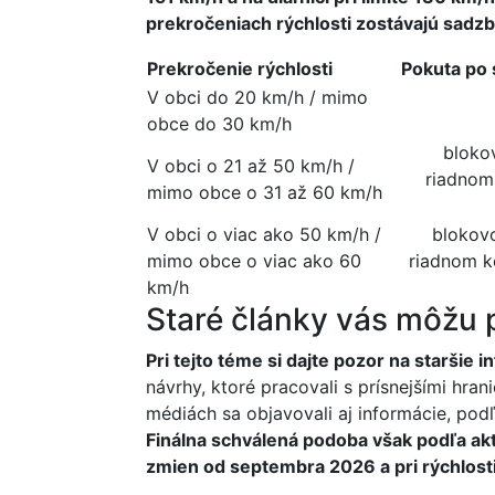
prekročeniach rýchlosti zostávajú sadz
Prekročenie rýchlosti
Pokuta po
V obci do 20 km/h / mimo
obce do 30 km/h
bloko
V obci o 21 až 50 km/h /
riadnom
mimo obce o 31 až 60 km/h
V obci o viac ako 50 km/h /
blokovo
mimo obce o viac ako 60
riadnom k
km/h
Staré články vás môžu 
Pri tejto téme si dajte pozor na staršie i
návrhy, ktoré pracovali s prísnejšími hran
médiách sa objavovali aj informácie, podľ
Finálna schválená podoba však podľa akt
zmien od septembra 2026 a pri rýchlosti