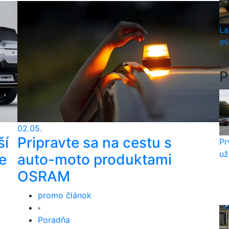
La
mi
P
02.05.
ší
Pripravte sa na cestu s
Pr
už
e
auto-moto produktami
OSRAM
promo článok
Poradňa