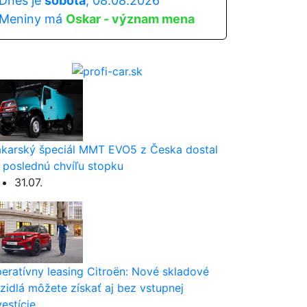
Dnes je
sobota
, 08.08.2026
Meniny má
Oskar - význam mena
karský špeciál MMT EVO5 z Česka dostal
 poslednú chvíľu stopku
31.07.
eratívny leasing Citroën: Nové skladové
zidlá môžete získať aj bez vstupnej
vestície