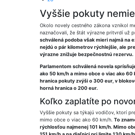
Vyššie pokuty nemie
Okolo novely cestného zákona vznikol me
naznačovali, že štát výrazne pritvrdí už p
schválená podoba však mieri najmä na e
nejdú o pár kilometrov rýchlejšie, ale p
výrazne znižuje bezpečnostnú rezervu.
Parlamentom schválená novela sprísňuje s
ako 50 km/h a mimo obce o viac ako 60 
hranica pokuty zvýši o 300 eur, v bloko
horná hranica o 200 eur.
Koľko zaplatíte po nov
Vyššie pokuty sa týkajú vodičov, ktorí pr
mimo obce o viac ako 60 km/h.
To znamen
rýchlosťou najmenej 101 km/h. Mimo obce
151 km/h a na diaľnici pri limite 130 km/