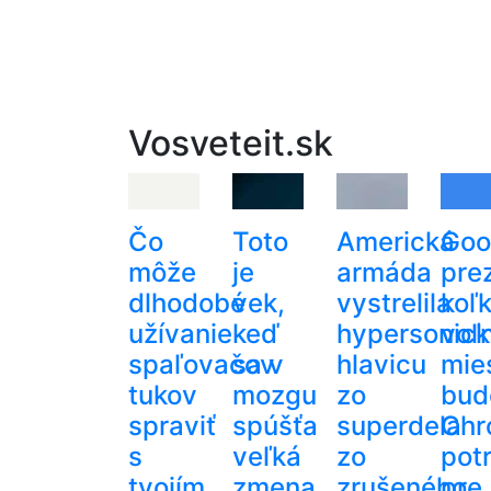
Vosveteit.sk
Čo
Toto
Americká
Goo
môže
je
armáda
prez
dlhodobé
vek,
vystrelila
koľ
užívanie
keď
hypersonic
voľ
spaľovačov
sa v
hlavicu
mie
tukov
mozgu
zo
bud
spraviť
spúšťa
superdela
Chr
s
veľká
zo
pot
tvojím
zmena.
zrušeného
pre