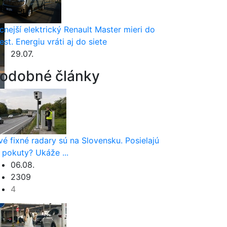
cnejší elektrický Renault Master mieri do
est. Energiu vráti aj do siete
29.07.
odobné články
vé fixné radary sú na Slovensku. Posielajú
 pokuty? Ukáže ...
06.08.
2309
4