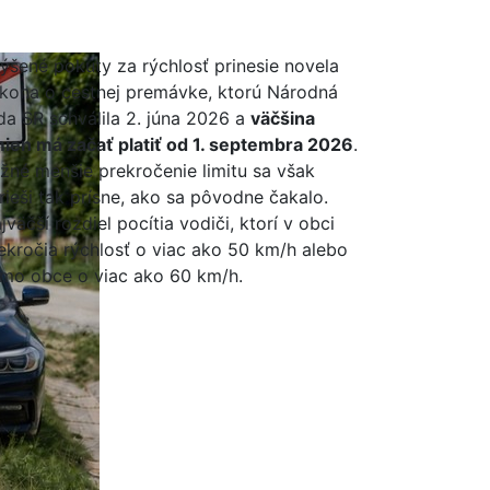
ýšené pokuty za rýchlosť prinesie novela
kona o cestnej premávke, ktorú Národná
da SR schválila 2. júna 2026 a
väčšina
ien má začať platiť od 1. septembra 2026
.
žné menšie prekročenie limitu sa však
rieši tak prísne, ako sa pôvodne čakalo.
jväčší rozdiel pocítia vodiči, ktorí v obci
ekročia rýchlosť o viac ako 50 km/h alebo
mo obce o viac ako 60 km/h.