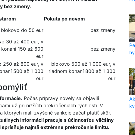
by bez zmeny.
 starom
Pokuta po novom
blokovo do 50 eur
bez zmeny
vo 30 až 400 eur, v
Pe
 konaní 150 až 600
bez zmeny
hy
eur
 250 až 800 eur, v
blokovo 500 až 1 000 eur, v
onaní 500 až 1 000
riadnom konaní 800 až 1 300
eur
eur
pomýliť
nformácie.
Počas prípravy novely sa objavili
Ak
icami už pri nižších prekročeniach rýchlosti. V
kv
a ktorých mali zvýšené sankcie začať platiť skôr.
uálnych informácií pracuje s účinnosťou väčšiny
 sprísňuje najmä extrémne prekročenie limitu.