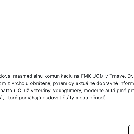
doval masmediálnu komunikáciu na FMK UCM v Trnave. Dva r
om z vrcholu obrátenej pyramídy aktuálne dopravné inform
naftou. Či už veterány, youngtimery, moderné autá plné pra
lá, ktoré pomáhajú budovať štáty a spoločnosť.