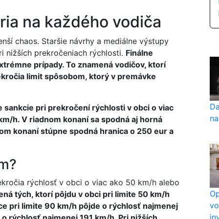
ria na každého vodiča
nší chaos. Staršie návrhy a mediálne výstupy
ri nižších prekročeniach rýchlosti.
Finálne
xtrémne prípady. To znamená vodičov, ktorí
rekročia limit spôsobom, ktorý v premávke
Da
ankcie pri prekročení rýchlosti v obci o viac
na
km/h. V riadnom konaní sa spodná aj horná
vom konaní stúpne spodná hranica o 250 eur a
om?
ekročia rýchlosť v obci o viac ako 50 km/h alebo
Op
á tých, ktorí pôjdu v obci pri limite 50 km/h
vo
 pri limite 90 km/h pôjde o rýchlosť najmenej
in
h o rýchlosť najmenej 191 km/h. Pri nižších