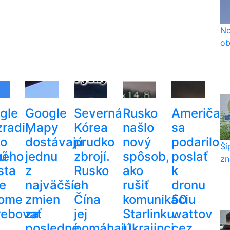
No
ob
gle
Google
Severná
Rusko
Američa
radil,
Mapy
Kórea
našlo
sa
ko
dostávajú
prudko
nový
podarilo
Ší
kú
ného
jednu
zbrojí.
spôsob,
poslať
zn
sta
z
Rusko
ako
k
e
najväčších
a
rušiť
dronu
ome
zmien
Čína
komunikáciu
50
rebovať
za
jej
Starlinku.
wattov
posledné
pomáhajú
Ukrajinci
cez