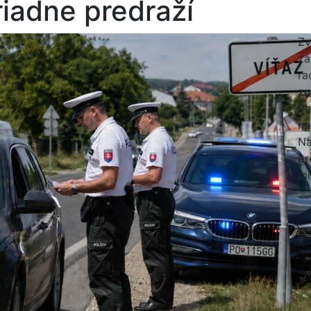
riadne predraží
Zv
zá
ra
zm
Be
ne
Na
pr
mi