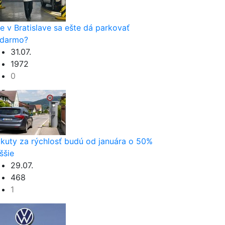
e v Bratislave sa ešte dá parkovať
darmo?
31.07.
1972
0
kuty za rýchlosť budú od januára o 50%
ššie
29.07.
468
1