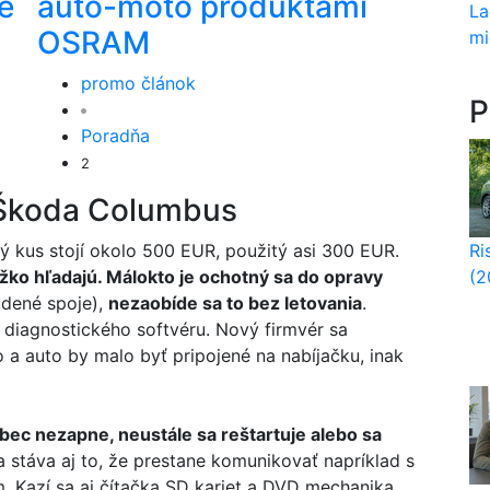
e
auto-moto produktami
La
OSRAM
mi
promo článok
P
Poradňa
2
 Škoda Columbus
Ri
vý kus stojí okolo 500 EUR, použitý asi 300 EUR.
(2
ažko hľadajú. Málokto je ochotný sa do opravy
udené spoje),
nezaobíde sa to bez letovania
.
diagnostického softvéru. Nový firmvér sa
 a auto by malo byť pripojené na nabíjačku, inak
ôbec nezapne, neustále sa reštartuje alebo sa
 stáva aj to, že prestane komunikovať napríklad s
Kazí sa aj čítačka SD kariet a DVD mechanika.