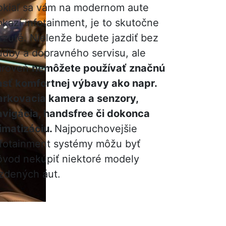
okiaľ sa vám na modernom aute
okazí infotainment, je to skutočne
rzuté. Nielenže budete jazdiť bez
udby a dopravného servisu, ale
ároveň
nemôžete používať značnú
asť komfortnej výbavy ako napr.
arkovacia kamera a senzory,
avigácia, handsfree či dokonca
limatizáciu.
Najporuchovejšie
nfotainment systémy môžu byť
ôvod nekúpiť niektoré modely
azdených áut.