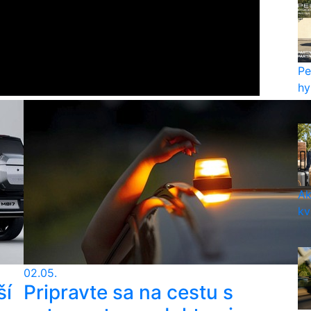
Pe
hy
Ak
kv
02.05.
ší
Pripravte sa na cestu s