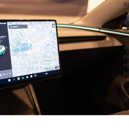
P
p
m
h
z
č
p
n
k
i
d
j