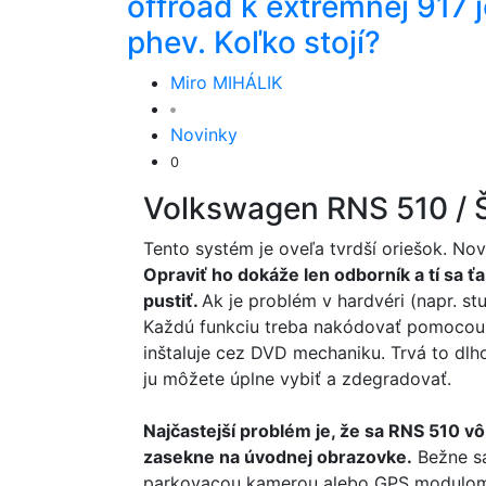
offroad k extrémnej 917 j
phev. Koľko stojí?
Miro MIHÁLIK
Novinky
0
Volkswagen RNS 510 /
Tento systém je oveľa tvrdší oriešok. No
Opraviť ho dokáže len odborník a tí sa ť
pustiť.
Ak je problém v hardvéri (napr. st
Každú funkciu treba nakódovať pomocou 
inštaluje cez DVD mechaniku. Trvá to dlho
ju môžete úplne vybiť a zdegradovať.
Najčastejší problém je, že sa RNS 510 v
zasekne na úvodnej obrazovke.
Bežne sa
parkovacou kamerou alebo GPS modulom. 