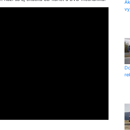
Ak
vy
Do
re