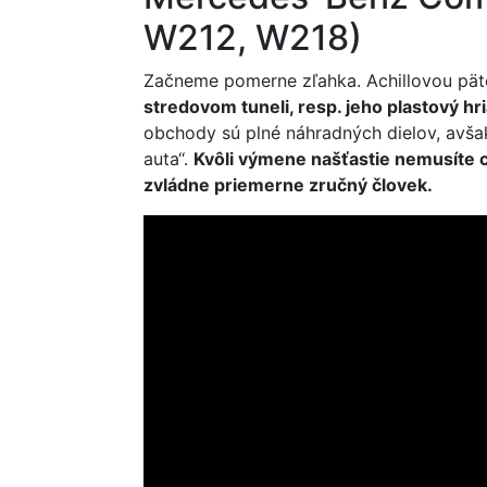
W212, W218)
Začneme pomerne zľahka. Achillovou pä
stredovom tuneli, resp. jeho plastový hri
obchody sú plné náhradných dielov, avšak
auta‘‘.
Kvôli výmene našťastie nemusíte c
zvládne priemerne zručný človek.