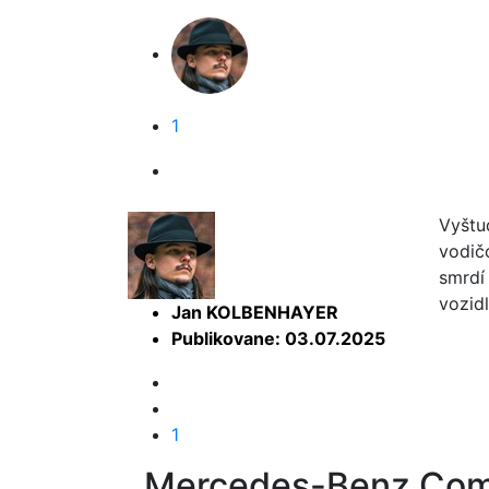
1
Vyštu
vodič
smrdí 
vozid
Jan KOLBENHAYER
Publikovane: 03.07.2025
1
Mercedes-Benz Coma