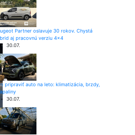
ugeot Partner oslavuje 30 rokov. Chystá
brid aj pracovnú verziu 4×4
30.07.
o pripraviť auto na leto: klimatizácia, brzdy,
apaliny
30.07.