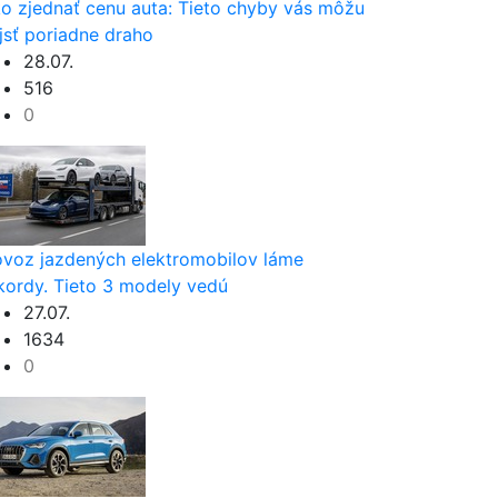
o zjednať cenu auta: Tieto chyby vás môžu
jsť poriadne draho
28.07.
516
0
voz jazdených elektromobilov láme
kordy. Tieto 3 modely vedú
27.07.
1634
0