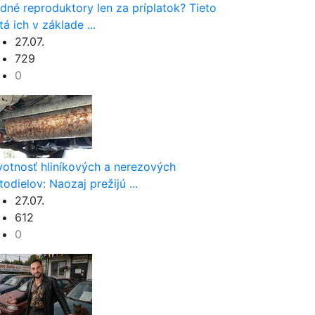
dné reproduktory len za príplatok? Tieto
tá ich v základe ...
27.07.
729
0
votnosť hliníkových a nerezových
todielov: Naozaj prežijú ...
27.07.
612
0