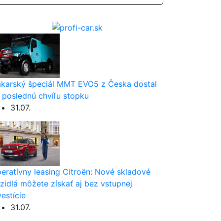
karský špeciál MMT EVO5 z Česka dostal
 poslednú chvíľu stopku
31.07.
eratívny leasing Citroën: Nové skladové
zidlá môžete získať aj bez vstupnej
vestície
31.07.