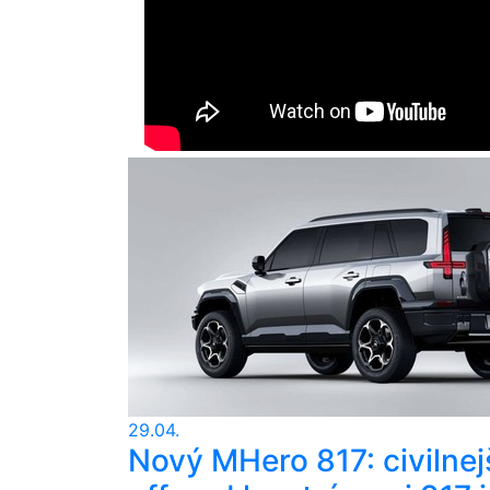
29.04.
Nový MHero 817: civilnej