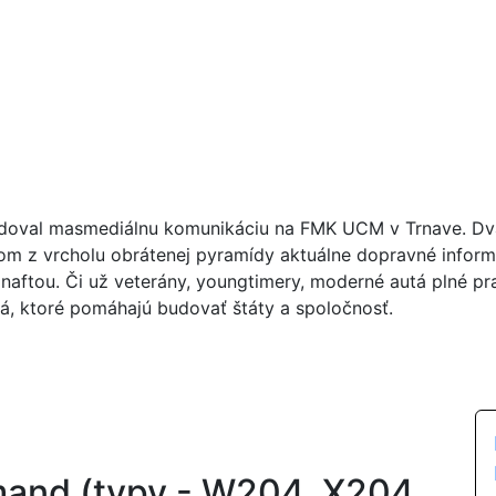
doval masmediálnu komunikáciu na FMK UCM v Trnave. Dva r
om z vrcholu obrátenej pyramídy aktuálne dopravné inform
naftou. Či už veterány, youngtimery, moderné autá plné pra
lá, ktoré pomáhajú budovať štáty a spoločnosť.
nd (typy - W204, X204,