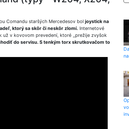
tou Comandu staršých Mercedesov bol
joystick na
adeľ, ktorý sa skôr či neskôr zlomí.
Internetové
 už v kovovom prevedení, ktoré ,,prežije zvyšok
hodiť do servisu. S tenkým torx skrutkovačom to
Da
na
Op
vo
in