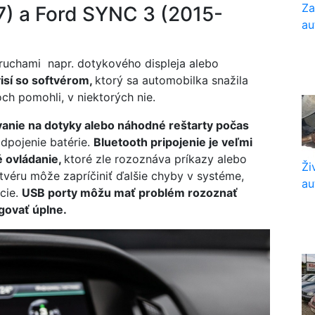
Za
7) a Ford SYNC 3 (2015-
au
ruchami napr. dotykového displeja alebo
isí so softvérom,
ktorý sa automobilka snažila
och pomohli, v niektorých nie.
vanie na dotyky alebo náhodné reštarty počas
dpojenie batérie.
Bluetooth pripojenie je veľmi
é ovládanie,
ktoré zle rozoznáva príkazy alebo
Ži
ftvéru môže zapríčiniť ďalšie chyby v systéme,
au
cie.
USB porty môžu mať problém rozoznať
govať úplne.