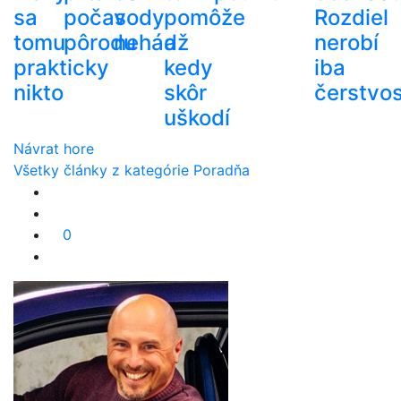
sa
počas
vody
pomôže
Rozdiel
tomu
pôrodu
nehádž
a
nerobí
prakticky
kedy
iba
nikto
skôr
čerstvos
uškodí
Návrat hore
Všetky články z kategórie Poradňa
0