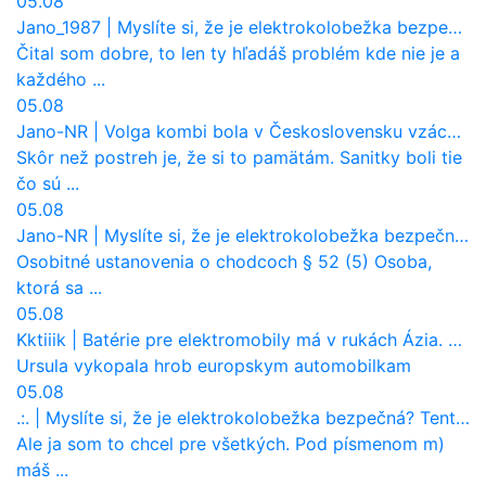
05.08
Jano_1987
|
Myslíte si, že je elektrokolobežka bezpečná? Tento test odhalil vážny problém
Čital som dobre, to len ty hľadáš problém kde nie je a
každého ...
05.08
Jano-NR
|
Volga kombi bola v Československu vzácnosť. Jazdila ako sanitka, aj pre Verejnú bezpečnosť
Skôr než postreh je, že si to pamätám. Sanitky boli tie
čo sú ...
05.08
Jano-NR
|
Myslíte si, že je elektrokolobežka bezpečná? Tento test odhalil vážny problém
Osobitné ustanovenia o chodcoch § 52 (5) Osoba,
ktorá sa ...
05.08
Kktiiik
|
Batérie pre elektromobily má v rukách Ázia. Európa ale stráca kontrolu aj nad vlastnou výrobou!
Ursula vykopala hrob europskym automobilkam
05.08
.:.
|
Myslíte si, že je elektrokolobežka bezpečná? Tento test odhalil vážny problém
Ale ja som to chcel pre všetkých. Pod písmenom m)
máš ...