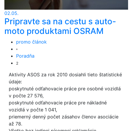
02.05.
Pripravte sa na cestu s auto-
moto produktami OSRAM
promo článok
Poradňa
2
Aktivity ASOS za rok 2010 dosiahli tieto štatistické
údaje:
poskytnuté odťahovacie práce pre osobné vozidlá
v počte 27 576,
poskytnuté odťahovacie práce pre nákladné
vozidlá v počte 1 041,
priemerný denný počet zásahov členov asociácie
až 78.
Všetko bez jedinej písomnej reklamácie.