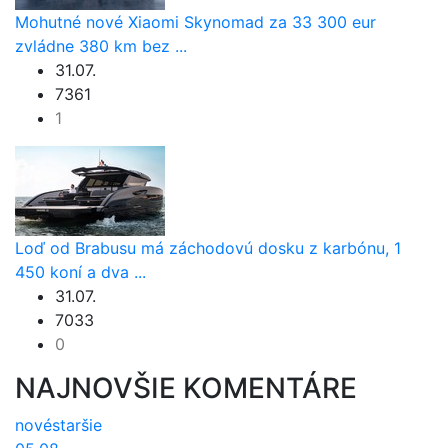
Mohutné nové Xiaomi Skynomad za 33 300 eur
zvládne 380 km bez ...
31.07.
7361
1
Loď od Brabusu má záchodovú dosku z karbónu, 1
450 koní a dva ...
31.07.
7033
0
NAJNOVŠIE KOMENTÁRE
nové
staršie