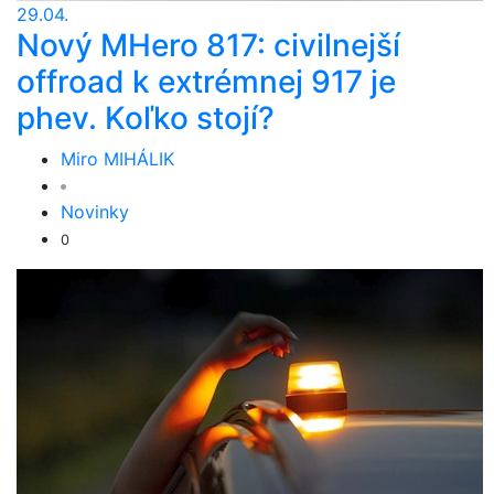
29.04.
Nový MHero 817: civilnejší
offroad k extrémnej 917 je
phev. Koľko stojí?
Miro MIHÁLIK
Novinky
0