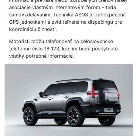
informácie prenáša medzi združených členov našej
asociácie vlastným internetovým fórom – teda
samovzdelávaním. Technika ASOS je zabezpečená
GPS jednotkami a zviditeľnená na dispečingu pre
koordináciu činnosti.
Motoristi môžu telefonovať na celoslovenské
telefónne číslo 18 123, kde im budú poskytnuté
všetky potrebné informácie.