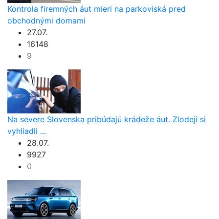
Kontrola firemných áut mieri na parkoviská pred
obchodnými domami
27.07.
16148
9
Na severe Slovenska pribúdajú krádeže áut. Zlodeji si
vyhliadli ...
28.07.
9927
0