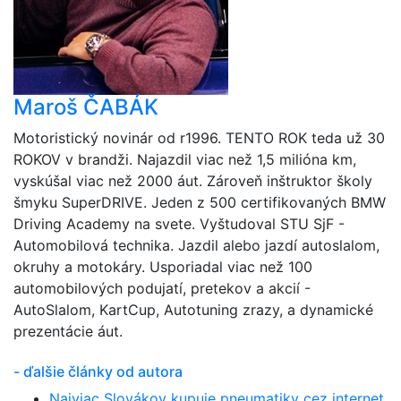
Maroš ČABÁK
Motoristický novinár od r1996. TENTO ROK teda už 30
ROKOV v brandži. Najazdil viac než 1,5 milióna km,
vyskúšal viac než 2000 áut. Zároveň inštruktor školy
šmyku SuperDRIVE. Jeden z 500 certifikovaných BMW
Driving Academy na svete. Vyštudoval STU SjF -
Automobilová technika. Jazdil alebo jazdí autoslalom,
okruhy a motokáry. Usporiadal viac než 100
automobilových podujatí, pretekov a akcií -
AutoSlalom, KartCup, Autotuning zrazy, a dynamické
prezentácie áut.
- ďalšie články od autora
Najviac Slovákov kupuje pneumatiky cez internet.