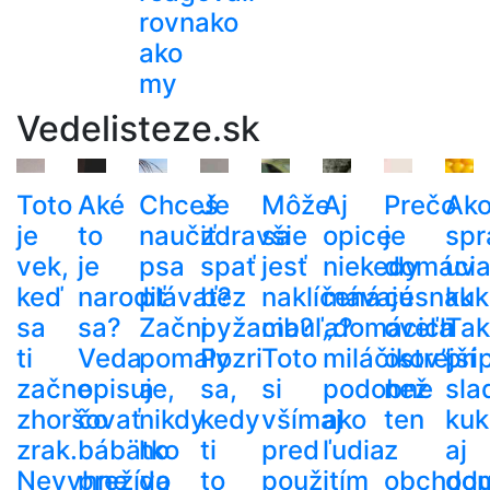
rovnako
ako
my
Vedelisteze.sk
Toto
Aké
Chceš
Je
Môže
Aj
Prečo
Ak
je
to
naučiť
zdravšie
sa
opice
je
spr
vek,
je
psa
spať
jesť
niekedy
domáci
uva
keď
narodiť
plávať?
bez
naklíčená
mávajú
cesnak
kuk
sa
sa?
Začni
pyžama?
cibuľa?
„domácich
oveľa
Tak
ti
Veda
pomaly
Pozri
Toto
miláčikov”
ostrejší
pri
začne
opisuje,
a
sa,
si
podobne
než
sla
zhoršovať
čo
nikdy
kedy
všímaj
ako
ten
kuk
zrak.
bábätko
ho
ti
pred
ľudia
z
aj
Nevyhne
prežíva
do
to
použitím
obchod
do