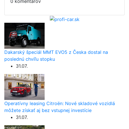
0 komentárov
Dakarský špeciál MMT EVO5 z Česka dostal na
poslednú chvíľu stopku
31.07.
Operatívny leasing Citroën: Nové skladové vozidlá
môžete získať aj bez vstupnej investície
31.07.