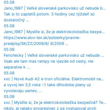
05.08
Jano_1987
|
Veľké slovenské parkovisko už nebude bezplatné
Tak si to zaplatíš potom. 3 hodiny cez týždeň sú
dostatočný ...
05.08
Jano_1987
|
Myslíte si, že je elektrokolobežka bezpečná? Tento test odhalil vážny problém
https://www.slov-lex.sk/ezbierky/pravne-
predpisy/SK/ZZ/2009/8/ 8/2009 ...
05.08
Ferichecky
|
Veľké slovenské parkovisko už nebude bezplatné
Vsak ale tam mas rampy na vjazde od cesty, nie
separatne k ...
05.08
xxc
|
Nové Audi A2 e-tron oficiálne. Elektromobil namiesto hliníka a spaľovacích motorov
a vyvoj len 3,5 roka :-) take dlhodobe plany uz
vyvolavaju usmev, ...
05.08
xxc
|
Myslíte si, že je elektrokolobežka bezpečná? Tento test odhalil vážny problém
nikdy, aj nejaky progresivec z ps vystupoval proti