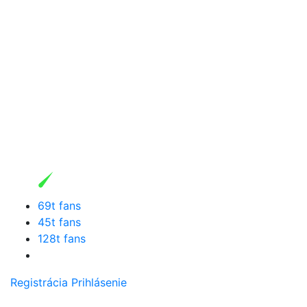
69t fans
45t fans
128t fans
Registrácia
Prihlásenie