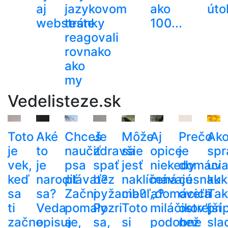
aj
jazykovom
ako
út
webstránky
teste
100...
reagovali
rovnako
ako
my
Vedelisteze.sk
Toto
Aké
Chceš
Je
Môže
Aj
Prečo
Ak
je
to
naučiť
zdravšie
sa
opice
je
spr
vek,
je
psa
spať
jesť
niekedy
domáci
uva
keď
narodiť
plávať?
bez
naklíčená
mávajú
cesnak
kuk
sa
sa?
Začni
pyžama?
cibuľa?
„domácich
oveľa
Tak
ti
Veda
pomaly
Pozri
Toto
miláčikov”
ostrejší
pri
začne
opisuje,
a
sa,
si
podobne
než
sla