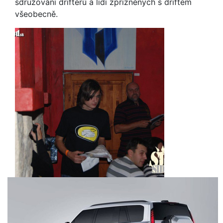
sdružování drifterů a lidí zpřízněných s driftem
všeobecně.