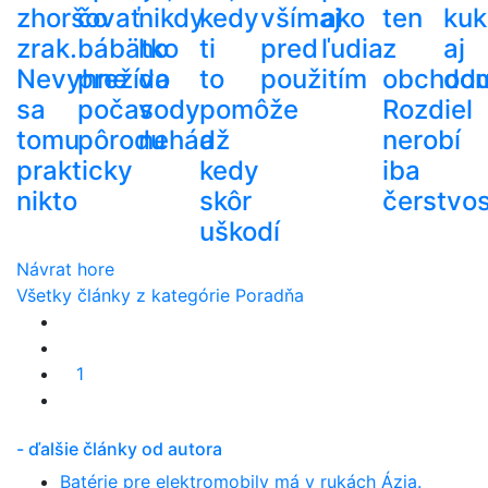
zhoršovať
čo
nikdy
kedy
všímaj
ako
ten
kuk
zrak.
bábätko
ho
ti
pred
ľudia
z
aj
Nevyhne
prežíva
do
to
použitím
obchod
do
sa
počas
vody
pomôže
Rozdiel
tomu
pôrodu
nehádž
a
nerobí
prakticky
kedy
iba
nikto
skôr
čerstvos
uškodí
Návrat hore
Všetky články z kategórie Poradňa
1
- ďalšie články od autora
Batérie pre elektromobily má v rukách Ázia.