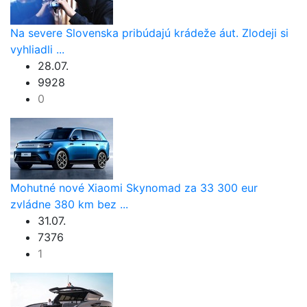
Na severe Slovenska pribúdajú krádeže áut. Zlodeji si
vyhliadli ...
28.07.
9928
0
Mohutné nové Xiaomi Skynomad za 33 300 eur
zvládne 380 km bez ...
31.07.
7376
1