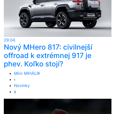
29.04.
Nový MHero 817: civilnejší
offroad k extrémnej 917 je
phev. Koľko stojí?
Miro MIHÁLIK
Novinky
0