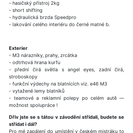
- hasičský přístroj 2kg
- short shifting
- hydraulická brzda Speedpro
- lakování celého interiéru do černé matné b.
Exterier
- M3 nárazníky, prahy, zrcátka
- odtrhová hrana kurfu
- přední čirá světla s angel eyes, zadní čirá,
stroboskopy
- funkční výdechy na blatnících viz. e46 M3
- vytažené lemy blatníků
- teamové a reklamní polepy po celém autě —
možnost spolupráce !
Dřív jste se s tátou v závodění střídali, budete se
střídat i dál?
Pro mé zapálení do umístění v českém mistráku to