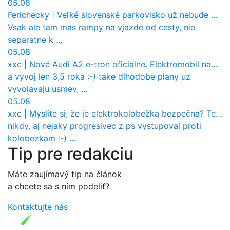
05.08
Ferichecky
|
Veľké slovenské parkovisko už nebude bezplatné
Vsak ale tam mas rampy na vjazde od cesty, nie
separatne k ...
05.08
xxc
|
Nové Audi A2 e-tron oficiálne. Elektromobil namiesto hliníka a spaľovacích motorov
a vyvoj len 3,5 roka :-) take dlhodobe plany uz
vyvolavaju usmev, ...
05.08
xxc
|
Myslíte si, že je elektrokolobežka bezpečná? Tento test odhalil vážny problém
nikdy, aj nejaky progresivec z ps vystupoval proti
kolobezkam :-) ...
Tip pre redakciu
Máte zaujímavý tip na článok
a chcete sa s ním podeliť?
Kontaktujte nás