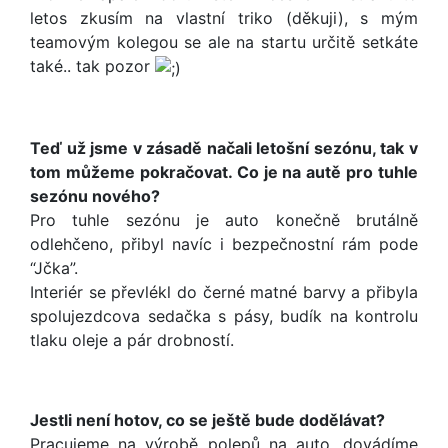
letos zkusím na vlastní triko (děkuji), s mým
teamovým kolegou se ale na startu určitě setkáte
také.. tak pozor
Teď už jsme v zásadě načali letošní sezónu, tak v
tom můžeme pokračovat. Co je na autě pro tuhle
sezónu nového?
Pro tuhle sezónu je auto konečně brutálně
odlehčeno, přibyl navíc i bezpečnostní rám pode
“Jčka”.
Interiér se převlékl do černé matné barvy a přibyla
spolujezdcova sedačka s pásy, budík na kontrolu
tlaku oleje a pár drobností.
Jestli není hotov, co se ještě bude dodělávat?
Pracujeme na výrobě polepů na auto, dovádíme