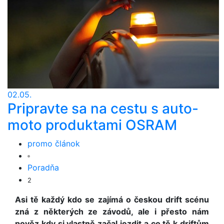
02.05.
Pripravte sa na cestu s auto-
moto produktami OSRAM
promo článok
Poradňa
2
Asi tě každý kdo se zajímá o českou drift scénu
zná z některých ze závodů, ale i přesto nám
pověz kdy si vlastně začal jezdit a co tě k driftům