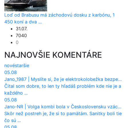
Loď od Brabusu má záchodovú dosku z karbónu, 1
450 koní a dva ...
31.07.
7040
0
NAJNOVŠIE KOMENTÁRE
nové
staršie
05.08
Jano_1987
|
Myslíte si, že je elektrokolobežka bezpečná? Tento test odhalil vážny problém
Čital som dobre, to len ty hľadáš problém kde nie je a
každého ...
05.08
Jano-NR
|
Volga kombi bola v Československu vzácnosť. Jazdila ako sanitka, aj pre Verejnú bezpečnosť
Skôr než postreh je, že si to pamätám. Sanitky boli tie
čo sú ...
05.08