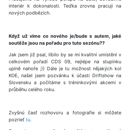
interiér k dokonalosti. Teďka zrovna pracuji na
nových podbězích.
Když už víme co nového je/bude s autem, jaké
soutěže jsou na pořadu pro tuto sezónu??
Jak jsem již psal, líbilo by se mi kvalitní umístění v
celkovém pořadí CDS 09, nejlépe na stupínku
uplně nahoře ;)) Dále je tu možnost nějakých kol
KOE, našel jsem pozvánku k účasti Driftshow na
Slovensku a počítáme s tréninkovými akcemi v
průběhu celého roku.
Zvyšnú časť rozhovoru a fotografie si môžete
pozrieť
tu
.