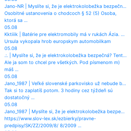
Jano-NR
|
Myslíte si, že je elektrokolobežka bezpečná? Tento test odhalil vážny problém
Osobitné ustanovenia o chodcoch § 52 (5) Osoba,
ktorá sa ...
05.08
Kktiiik
|
Batérie pre elektromobily má v rukách Ázia. Európa ale stráca kontrolu aj nad vlastnou výrobou!
Ursula vykopala hrob europskym automobilkam
05.08
.:.
|
Myslíte si, že je elektrokolobežka bezpečná? Tento test odhalil vážny problém
Ale ja som to chcel pre všetkých. Pod písmenom m)
máš ...
05.08
Jano_1987
|
Veľké slovenské parkovisko už nebude bezplatné
Tak si to zaplatíš potom. 3 hodiny cez týždeň sú
dostatočný ...
05.08
Jano_1987
|
Myslíte si, že je elektrokolobežka bezpečná? Tento test odhalil vážny problém
https://www.slov-lex.sk/ezbierky/pravne-
predpisy/SK/ZZ/2009/8/ 8/2009 ...