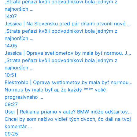
„Strata peňazí kvôli podvodníkovi bola jedným z
najhorších ...
14:07
Jessica
|
Na Slovensku pred pár dňami otvorili nové mosty, ktoré to sú?
„Strata peňazí kvôli podvodníkovi bola jedným z
najhorších ...
14:05
Jessica
|
Oprava svetlometov by mala byť normou. Jeden nový dnes stojí priemerne 1251 eur!
„Strata peňazí kvôli podvodníkovi bola jedným z
najhorších ...
10:51
Elektroblb
|
Oprava svetlometov by mala byť normou. Jeden nový dnes stojí priemerne 1251 eur!
Normou by malo byť aj, že každý **** volič
progresivneho ...
09:27
User
|
Reklama priamo v aute? BMW môže odštartovať nový trend
Chcel by som naživo vidieť tých dvoch, čo dali na tvoj
komentár ...
09:25