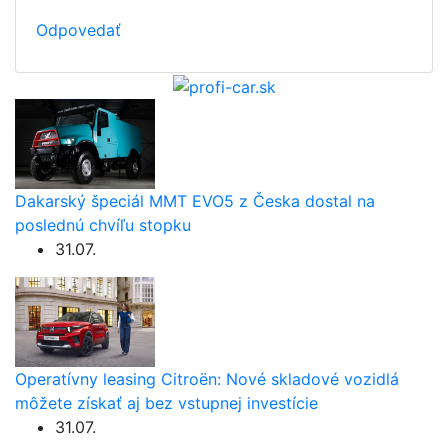
Odpovedať
Dakarský špeciál MMT EVO5 z Česka dostal na
poslednú chvíľu stopku
31.07.
Operatívny leasing Citroën: Nové skladové vozidlá
môžete získať aj bez vstupnej investície
31.07.