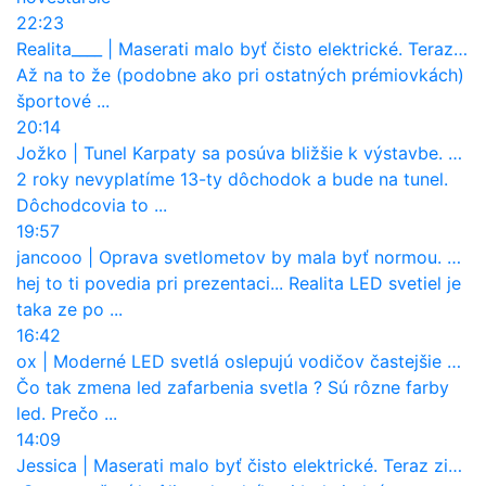
22:23
Realita____
|
Maserati malo byť čisto elektrické. Teraz zisťuje, že potrebuje nový osemvalcový motor
Až na to že (podobne ako pri ostatných prémiovkách)
športové ...
20:14
Jožko
|
Tunel Karpaty sa posúva bližšie k výstavbe. NDS urobila dôležitý krok
2 roky nevyplatíme 13-ty dôchodok a bude na tunel.
Dôchodcovia to ...
19:57
jancooo
|
Oprava svetlometov by mala byť normou. Jeden nový dnes stojí priemerne 1251 eur!
hej to ti povedia pri prezentaci... Realita LED svetiel je
taka ze po ...
16:42
ox
|
Moderné LED svetlá oslepujú vodičov častejšie než staré halogény
Čo tak zmena led zafarbenia svetla ? Sú rôzne farby
led. Prečo ...
14:09
Jessica
|
Maserati malo byť čisto elektrické. Teraz zisťuje, že potrebuje nový osemvalcový motor