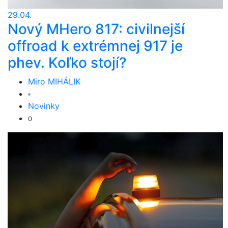
29.04.
Nový MHero 817: civilnejší
offroad k extrémnej 917 je
phev. Koľko stojí?
Miro MIHÁLIK
Novinky
0