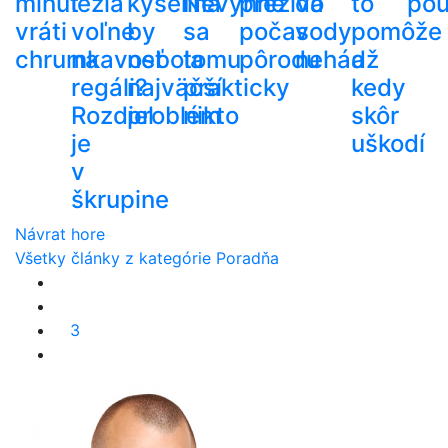
minút
ležia
kyselina
Nevyhne
prežíva
do
to
pou
vráti
voľne
by
sa
počas
vody
pomôže
chrumkavosť
na
nebola
tomu
pôrodu
nehádž
a
regáli?
najväčší
prakticky
kedy
Rozdiel
problém
nikto
skôr
je
uškodí
v
škrupine
Návrat hore
Všetky články z kategórie Poradňa
3