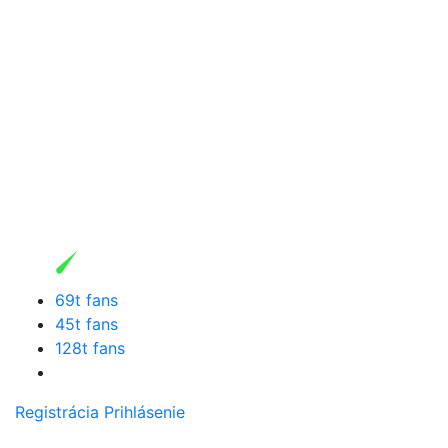
69t fans
45t fans
128t fans
Registrácia
Prihlásenie