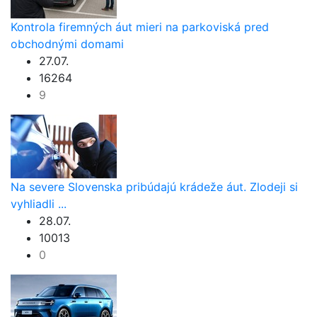
Kontrola firemných áut mieri na parkoviská pred
obchodnými domami
27.07.
16264
9
Na severe Slovenska pribúdajú krádeže áut. Zlodeji si
vyhliadli ...
28.07.
10013
0