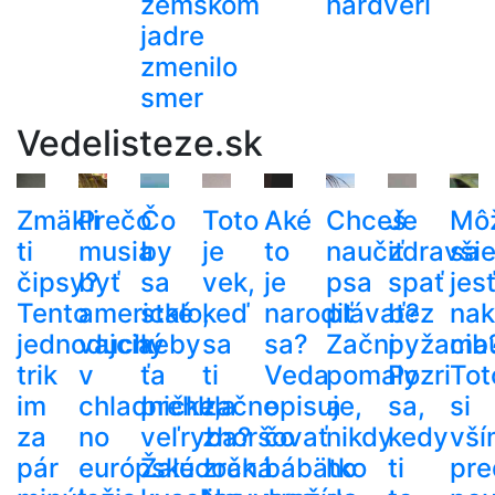
zemskom
hardvéri
jadre
zmenilo
smer
Vedelisteze.sk
Zmäkli
Prečo
Čo
Toto
Aké
Chceš
Je
Mô
ti
musia
by
je
to
naučiť
zdravši
sa
čipsy?
byť
sa
vek,
je
psa
spať
jes
Tento
americké
stalo,
keď
narodiť
plávať?
bez
nak
jednoduchý
vajcia
keby
sa
sa?
Začni
pyžama
cib
trik
v
ťa
ti
Veda
pomaly
Pozri
Tot
im
chladničke,
prehltla
začne
opisuje,
a
sa,
si
za
no
veľryba?
zhoršovať
čo
nikdy
kedy
vší
pár
európske
Žalúdočná
zrak.
bábätko
ho
ti
pre