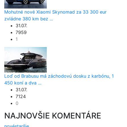
Mohutné nové Xiaomi Skynomad za 33 300 eur
zvládne 380 km bez ...
31.07.
7959
1
Loď od Brabusu má záchodovú dosku z karbónu, 1
450 koní a dva ...
31.07.
7124
0
NAJNOVŠIE KOMENTÁRE
nové
staršie