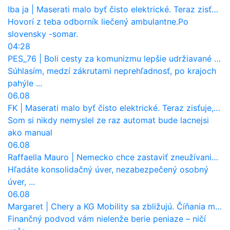
Iba ja
|
Maserati malo byť čisto elektrické. Teraz zisťuje, že potrebuje nový osemvalcový motor
Hovorí z teba odborník liečený ambulantne.Po
slovensky -somar.
04:28
PES_76
|
Boli cesty za komunizmu lepšie udržiavané ako dnes?
Súhlasím, medzí zákrutami neprehľadnosť, po krajoch
pahýle ...
06.08
FK
|
Maserati malo byť čisto elektrické. Teraz zisťuje, že potrebuje nový osemvalcový motor
Som si nikdy nemyslel ze raz automat bude lacnejsi
ako manual
06.08
Raffaella Mauro
|
Nemecko chce zastaviť zneužívanie dotácií na elektromobily. Pritvrdí pravidlá
Hľadáte konsolidačný úver, nezabezpečený osobný
úver, ...
06.08
Margaret
|
Chery a KG Mobility sa zbližujú. Číňania môžu získať 10 % bývalého SsangYongu
Finančný podvod vám nielenže berie peniaze – ničí