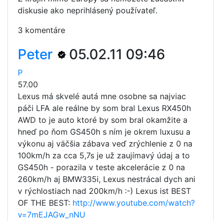
diskusie ako neprihlásený používateľ.
3 komentáre
Peter
05.02.11 09:46
P
57.00
Lexus má skvelé autá mne osobne sa najviac
páči LFA ale reálne by som bral Lexus RX450h
AWD to je auto ktoré by som bral okamžite a
hneď po ňom GS450h s ním je okrem luxusu a
výkonu aj väčšia zábava veď zrýchlenie z 0 na
100km/h za cca 5,7s je už zaujímavý údaj a to
GS450h - porazila v teste akcelerácie z 0 na
260km/h aj BMW335i, Lexus nestrácal dych ani
v rýchlostiach nad 200km/h :-) Lexus ist BEST
OF THE BEST:
http://www.youtube.com/watch?
v=7mEJAGw_nNU