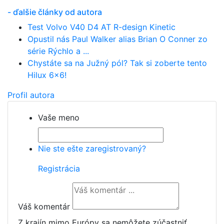
- ďalšie články od autora
Test Volvo V40 D4 AT R-design Kinetic
Opustil nás Paul Walker alias Brian O Conner zo
série Rýchlo a ...
Chystáte sa na Južný pól? Tak si zoberte tento
Hilux 6x6!
Profil autora
Vaše meno
Nie ste ešte zaregistrovaný?
Registrácia
Váš komentár
Z krajín mimo Európy sa nemôžete zúčastniť