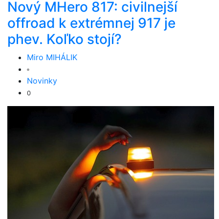
Nový MHero 817: civilnejší
offroad k extrémnej 917 je
phev. Koľko stojí?
Miro MIHÁLIK
Novinky
0