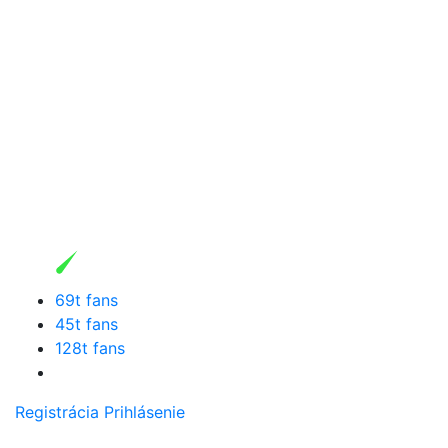
69t fans
45t fans
128t fans
Registrácia
Prihlásenie