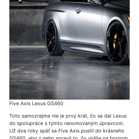
Five Axis Lexus GS460
Toto samozrejme nie je prvý krát, čo sa dal Lexus
do spolupráce s týmto renomovaným úpravcom.
Už dva roky späť sa Five Axis pustil do krásneho
GS460, aby z neho spravil to, čo vidíte na hornom