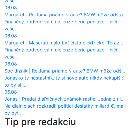
vaše ...
06.08
Margaret
|
Reklama priamo v aute? BMW môže odštartovať nový trend
Finančný podvod vám nielenže berie peniaze – ničí
vaše ...
06.08
Margaret
|
Maserati malo byť čisto elektrické. Teraz zisťuje, že potrebuje nový osemvalcový motor
Finančný podvod vám nielenže berie peniaze – ničí
vaše ...
06.08
Soc dlznik
|
Reklama priamo v aute? BMW môže odštartovať nový trend
Jonasko ty nestastnik, ty si nové auto nikdy nekúpiš :)
to by si ...
06.08
Jonas
|
Predaj diaľničných známok rastie. Jedna z nich zaznamenala nečakane výrazný nárast
Na dialniciach rozkradli politici desiatky miliard €, mali
by byt ...
Tip pre redakciu