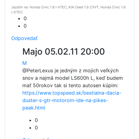
Jazdím na: Honda Civic 1.8 i-VTEC, KIA Ceed 1.6 CVVT, Honda Civic 1.6
i-DTEC
0
0
Odpovedať
Majo
05.02.11 20:00
M
@Peter
Lexus je jedným z mojich veľkých
snov a najmä model LS600h L, keď budem
mať 50rokov tak si tento autosen kúpim:
https://www.topspeed.sk/bestialna-dacia-
duster-s-gtr-motorom-ide-na-pikes-
peak.html
0
0