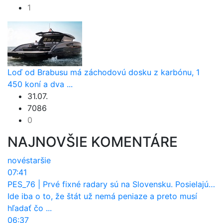
1
Loď od Brabusu má záchodovú dosku z karbónu, 1
450 koní a dva ...
31.07.
7086
0
NAJNOVŠIE KOMENTÁRE
nové
staršie
07:41
PES_76
|
Prvé fixné radary sú na Slovensku. Posielajú už pokuty? Ukáže ich Waze?
Ide iba o to, že štát už nemá peniaze a preto musí
hľadať čo ...
06:37