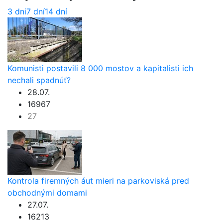
3 dni
7 dní
14 dní
Komunisti postavili 8 000 mostov a kapitalisti ich
nechali spadnúť?
28.07.
16967
27
Kontrola firemných áut mieri na parkoviská pred
obchodnými domami
27.07.
16213