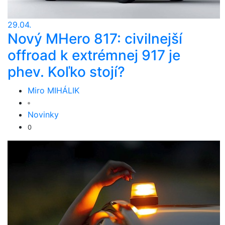
29.04.
Nový MHero 817: civilnejší
offroad k extrémnej 917 je
phev. Koľko stojí?
Miro MIHÁLIK
Novinky
0