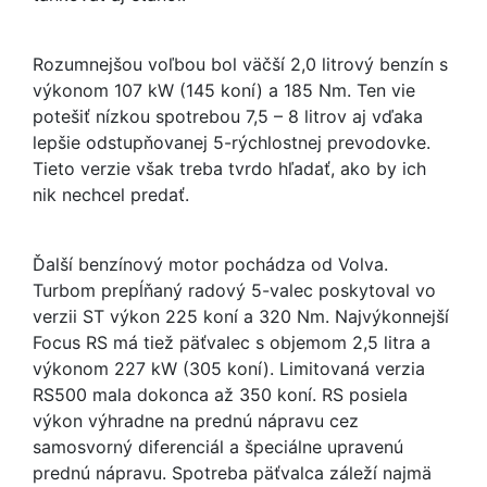
Rozumnejšou voľbou bol väčší 2,0 litrový benzín s
výkonom 107 kW (145 koní) a 185 Nm. Ten vie
potešiť nízkou spotrebou 7,5 – 8 litrov aj vďaka
lepšie odstupňovanej 5-rýchlostnej prevodovke.
Tieto verzie však treba tvrdo hľadať, ako by ich
nik nechcel predať.
Ďalší benzínový motor pochádza od Volva.
Turbom prepĺňaný radový 5-valec poskytoval vo
verzii ST výkon 225 koní a 320 Nm. Najvýkonnejší
Focus RS má tiež päťvalec s objemom 2,5 litra a
výkonom 227 kW (305 koní). Limitovaná verzia
RS500 mala dokonca až 350 koní. RS posiela
výkon výhradne na prednú nápravu cez
samosvorný diferenciál a špeciálne upravenú
prednú nápravu. Spotreba päťvalca záleží najmä