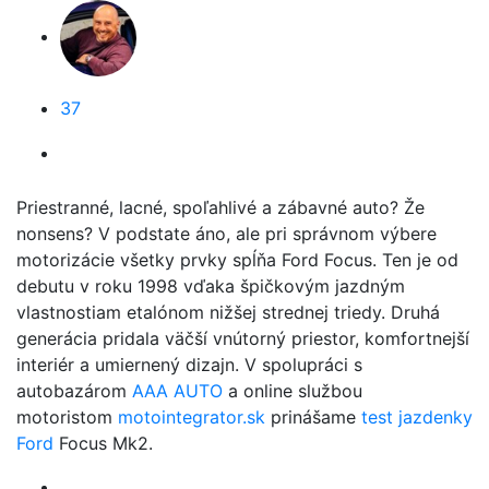
37
Priestranné, lacné, spoľahlivé a zábavné auto? Že
nonsens? V podstate áno, ale pri správnom výbere
motorizácie všetky prvky spĺňa Ford Focus. Ten je od
debutu v roku 1998 vďaka špičkovým jazdným
vlastnostiam etalónom nižšej strednej triedy. Druhá
generácia pridala väčší vnútorný priestor, komfortnejší
interiér a umiernený dizajn. V spolupráci s
autobazárom
AAA AUTO
a online službou
motoristom
motointegrator.sk
prinášame
test jazdenky
Ford
Focus Mk2.