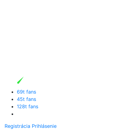
69t fans
45t fans
128t fans
Registrácia
Prihlásenie