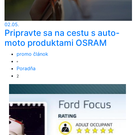
02.05.
Pripravte sa na cestu s auto-
moto produktami OSRAM
promo článok
Poradňa
2