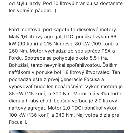
od štýlu jazdy. Pod 10 litrovú hranicu sa dostanete
len voľným pádom. :)
Ford montoval pod kapotu tri dieselové motory.
Malý 1,6 litrový agregát TDCi ponúkal výkon 66
kW (90 koní) a 215 Nm resp. 80 kW (109 koní) a
260 Nm. Motor vychádza zo spolupráce PSA a
Fordu. Spotreba sa pohybuje okolo 5,5 litra.
Bohužiaľ, tento nevynikal spoľahlivosťou. Ďalším
nafťákom v ponuke bol 1,8 litrový štvorvalec. Ten
pochádza ešte z prvej generácie Focusa a
vyhovovať bude len nenáročným. Výkon motora je
85 kW (115 koní) a 300 Nm. Motor má veľkú turbo
dieru a hrubý chod. Lepšou voľbou je 2,0 litrový
naftový agregát. Motor 2,0 TDCi ponúkol výkon
100 kW (136 koní) a 340 Nm. Naj voľba dízla pre
Focus II.