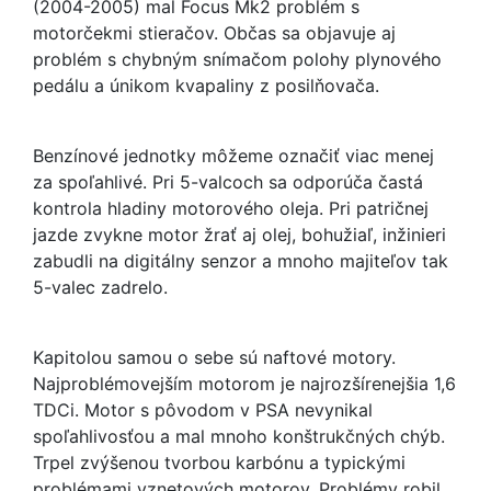
(2004-2005) mal Focus Mk2 problém s
motorčekmi stieračov. Občas sa objavuje aj
problém s chybným snímačom polohy plynového
pedálu a únikom kvapaliny z posilňovača.
Benzínové jednotky môžeme označiť viac menej
za spoľahlivé. Pri 5-valcoch sa odporúča častá
kontrola hladiny motorového oleja. Pri patričnej
jazde zvykne motor žrať aj olej, bohužiaľ, inžinieri
zabudli na digitálny senzor a mnoho majiteľov tak
5-valec zadrelo.
Kapitolou samou o sebe sú naftové motory.
Najproblémovejším motorom je najrozšírenejšia 1,6
TDCi. Motor s pôvodom v PSA nevynikal
spoľahlivosťou a mal mnoho konštrukčných chýb.
Trpel zvýšenou tvorbou karbónu a typickými
problémami vznetových motorov. Problémy robil