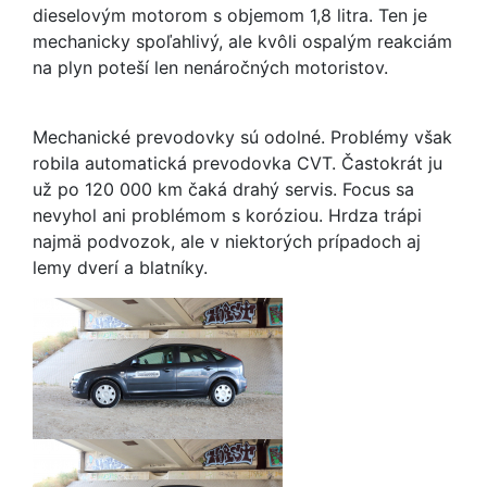
dieselovým motorom s objemom 1,8 litra. Ten je
mechanicky spoľahlivý, ale kvôli ospalým reakciám
na plyn poteší len nenáročných motoristov.
Mechanické prevodovky sú odolné. Problémy však
robila automatická prevodovka CVT. Častokrát ju
už po 120 000 km čaká drahý servis. Focus sa
nevyhol ani problémom s koróziou. Hrdza trápi
najmä podvozok, ale v niektorých prípadoch aj
lemy dverí a blatníky.