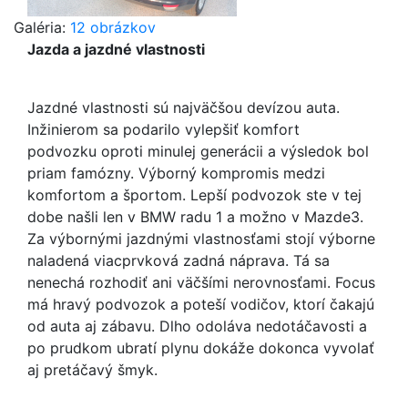
Galéria:
12 obrázkov
Jazda a jazdné vlastnosti
Jazdné vlastnosti sú najväčšou devízou auta.
Inžinierom sa podarilo vylepšiť komfort
podvozku oproti minulej generácii a výsledok bol
priam famózny. Výborný kompromis medzi
komfortom a športom. Lepší podvozok ste v tej
dobe našli len v BMW radu 1 a možno v Mazde3.
Za výbornými jazdnými vlastnosťami stojí výborne
naladená viacprvková zadná náprava. Tá sa
nenechá rozhodiť ani väčšími nerovnosťami. Focus
má hravý podvozok a poteší vodičov, ktorí čakajú
od auta aj zábavu. Dlho odoláva nedotáčavosti a
po prudkom ubratí plynu dokáže dokonca vyvolať
aj pretáčavý šmyk.