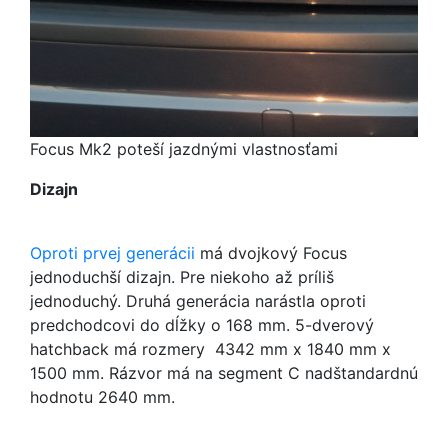
Focus Mk2 poteší jazdnými vlastnosťami
Dizajn
Oproti prvej generácii
má dvojkový Focus
jednoduchší dizajn. Pre niekoho až príliš
jednoduchý. Druhá generácia narástla oproti
predchodcovi do dĺžky o 168 mm. 5-dverový
hatchback má rozmery 4342 mm x 1840 mm x
1500 mm. Rázvor má na segment C nadštandardnú
hodnotu 2640 mm.