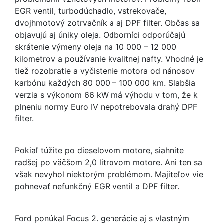
EGR ventil, turbodúchadlo, vstrekovače,
dvojhmotový zotrvačník a aj DPF filter. Občas sa
objavujú aj úniky oleja. Odborníci odporúčajú
skrátenie výmeny oleja na 10 000 – 12 000
kilometrov a používanie kvalitnej nafty. Vhodné je
tiež rozobratie a vyčistenie motora od nánosov
karbónu každých 80 000 – 100 000 km. Slabšia
verzia s výkonom 66 kW má výhodu v tom, že k
plneniu normy Euro IV nepotrebovala drahý DPF
filter.
Pokiaľ túžite po dieselovom motore, siahnite
radšej po väčšom 2,0 litrovom motore. Ani ten sa
však nevyhol niektorým problémom. Majiteľov vie
pohnevať nefunkčný EGR ventil a DPF filter.
Ford ponúkal Focus 2. generácie aj s vlastným