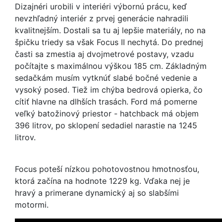
Dizajnéri urobili v interiéri výbornú prácu, keď
nevzhľadný interiér z prvej generácie nahradili
kvalitnejším. Dostali sa tu aj lepšie materiály, no na
špičku triedy sa však Focus II nechytá. Do prednej
časti sa zmestia aj dvojmetrové postavy, vzadu
počítajte s maximálnou výškou 185 cm. Základným
sedačkám musím vytknúť slabé bočné vedenie a
vysoký posed. Tiež im chýba bedrová opierka, čo
cítiť hlavne na dlhších trasách. Ford má pomerne
veľký batožinový priestor - hatchback má objem
396 litrov, po sklopení sedadiel narastie na 1245
litrov.
Focus poteší nízkou pohotovostnou hmotnosťou,
ktorá začína na hodnote 1229 kg. Vďaka nej je
hravý a primerane dynamický aj so slabšími
motormi.