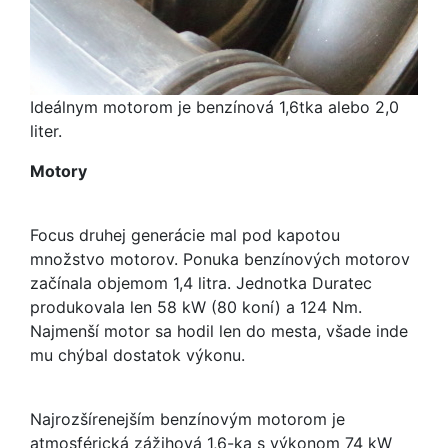
Ideálnym motorom je benzínová 1,6tka alebo 2,0
liter.
Motory
Focus druhej generácie mal pod kapotou
množstvo motorov. Ponuka benzínových motorov
začínala objemom 1,4 litra. Jednotka Duratec
produkovala len 58 kW (80 koní) a 124 Nm.
Najmenší motor sa hodil len do mesta, všade inde
mu chýbal dostatok výkonu.
Najrozšírenejším benzínovým motorom je
atmosférická zážihová 1,6-ka s výkonom 74 kW