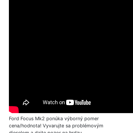
Ford Focus Mk2 ponúka výborný pomer
cena/hodnota! Vyvarujte sa problémovým
dieselom a dajte pozor na hrdzu.