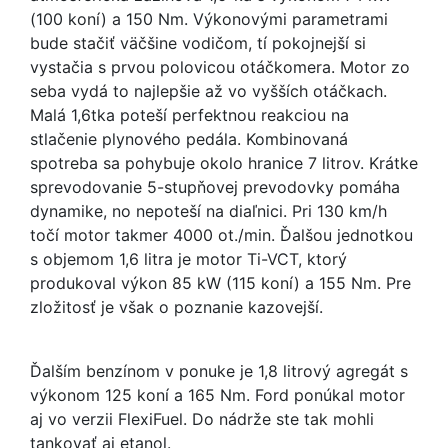
(100 koní) a 150 Nm. Výkonovými parametrami
bude stačiť väčšine vodičom, tí pokojnejší si
vystačia s prvou polovicou otáčkomera. Motor zo
seba vydá to najlepšie až vo vyšších otáčkach.
Malá 1,6tka poteší perfektnou reakciou na
stlačenie plynového pedála. Kombinovaná
spotreba sa pohybuje okolo hranice 7 litrov. Krátke
sprevodovanie 5-stupňovej prevodovky pomáha
dynamike, no nepoteší na diaľnici. Pri 130 km/h
točí motor takmer 4000 ot./min. Ďalšou jednotkou
s objemom 1,6 litra je motor Ti-VCT, ktorý
produkoval výkon 85 kW (115 koní) a 155 Nm. Pre
zložitosť je však o poznanie kazovejší.
Ďalším benzínom v ponuke je 1,8 litrový agregát s
výkonom 125 koní a 165 Nm. Ford ponúkal motor
aj vo verzii FlexiFuel. Do nádrže ste tak mohli
tankovať aj etanol.