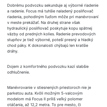
Dobrému podvozku sekunduje aj výborné riadenie
a radenie. Focus má tuhšie naladený posilňovač
riadenia, pohodlným ľuďom môže pri manévrovaní
v meste prekážať. Na druhej strane však
hydraulický posilňovač poskytuje kopu spätnej
väzby od predných kolies. Radenie prevodových
stupňov je tiež výborné, poteší presný a hladký
chod páky. K dokonalosti chýbajú len kratšie
dráhy.
Dojem z komfortného podvozku kazí slabšie
odhlučnenie.
Manévrovanie v stiesnených priestoroch nie je
parketou auta. Kvôli možným 5-valcovým
modelom má Focus II príliš veľký polomer
otáčania, až 12,2 metra. To pre mesto, či