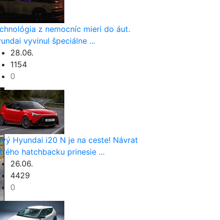
chnológia z nemocníc mieri do áut.
undai vyvinul špeciálne ...
28.06.
1154
0
vý Hyundai i20 N je na ceste! Návrat
trého hatchbacku prinesie ...
26.06.
4429
0