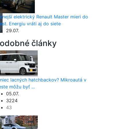
cnejší elektrický Renault Master mieri do
est. Energiu vráti aj do siete
29.07.
odobné články
niec lacných hatchbackov? Mikroautá v
ste môžu byť ...
05.07.
3224
43