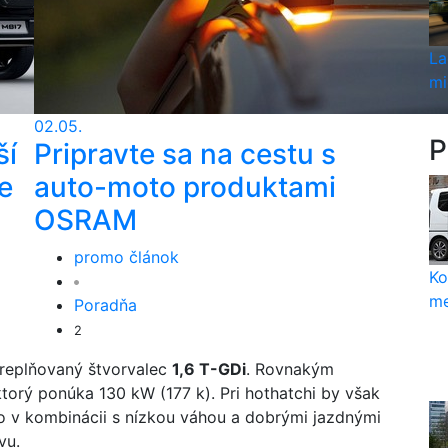
La
mi
02.05.
P
ší
Pripravte sa na cestu s
e
auto-moto produktami
OSRAM
promo článok
Ko
me
Poradňa
2
replňovaný štvorvalec
1,6 T-GDi
. Rovnakým
torý ponúka 130 kW (177 k). Pri hothatchi by však
čo v kombinácii s nízkou váhou a dobrými jazdnými
avu.