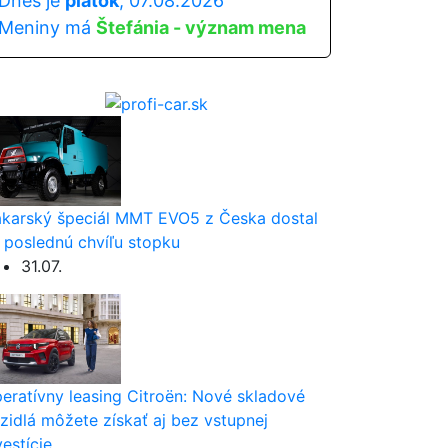
Dnes je
piatok
, 07.08.2026
Meniny má
Štefánia - význam mena
karský špeciál MMT EVO5 z Česka dostal
 poslednú chvíľu stopku
31.07.
eratívny leasing Citroën: Nové skladové
zidlá môžete získať aj bez vstupnej
vestície