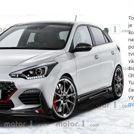
To
je
so
na
po
tv
vä
ži
i3
Tu
ča
vy
mo