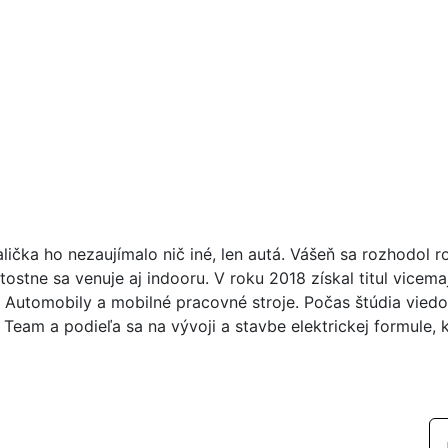
ička ho nezaujímalo nič iné, len autá. Vášeň sa rozhodol r
itostne sa venuje aj indooru. V roku 2018 získal titul vice
 Automobily a mobilné pracovné stroje. Počas štúdia vied
 Team a podieľa sa na vývoji a stavbe elektrickej formule, 