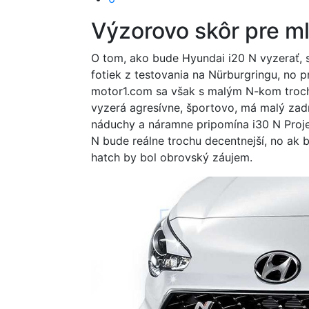
Výzorovo skôr pre m
O tom, ako bude Hyundai i20 N vyzerať, 
fotiek z testovania na Nürburgringu, no
motor1.com sa však s malým N-kom trochu 
vyzerá agresívne, športovo, má malý zadn
náduchy a náramne pripomína i30 N Proje
N bude reálne trochu decentnejší, no ak b
hatch by bol obrovský záujem.