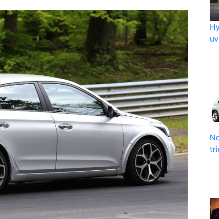
Hy
uv
No
tr