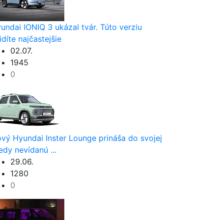
undai IONIQ 3 ukázal tvár. Túto verziu
idíte najčastejšie
02.07.
1945
0
vý Hyundai Inster Lounge prináša do svojej
iedy nevídanú ...
29.06.
1280
0