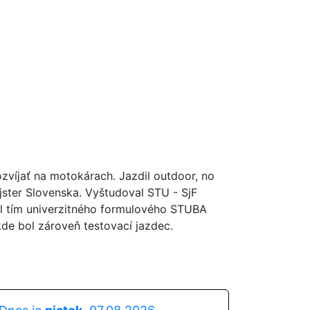
ozvíjať na motokárach. Jazdil outdoor, no
majster Slovenska. Vyštudoval STU - SjF
ol tím univerzitného formulového STUBA
kde bol zároveň testovací jazdec.