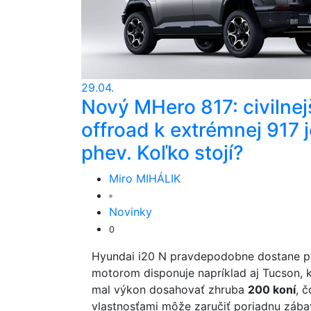
29.04.
Nový MHero 817: civilnej
offroad k extrémnej 917 j
phev. Koľko stojí?
Miro MIHÁLIK
Novinky
0
Hyundai i20 N pravdepodobne dostane p
motorom disponuje napríklad aj Tucson, k
mal výkon dosahovať zhruba
200 koní
, 
vlastnosťami môže zaručiť poriadnu záb