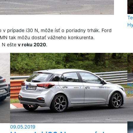
Te
Hy
 v prípade i30 N, môže ísť o poriadny trhák. Ford
GRMN tak môžu dostať vážneho konkurenta.
0 N ešte
v roku 2020
.
No
os
09.05.2019