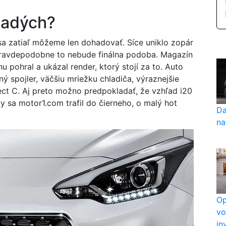
ladých?
sa zatiaľ môžeme len dohadovať. Síce uniklo zopár
 pravdepodobne to nebude finálna podoba. Magazín
pohral a ukázal render, ktorý stojí za to. Auto
ý spojler, väčšiu mriežku chladiča, výraznejšie
ct C. Aj preto možno predpokladať, že vzhľad i20
y sa motor1.com trafil do čierneho, o malý hot
Da
na
Op
vo
in