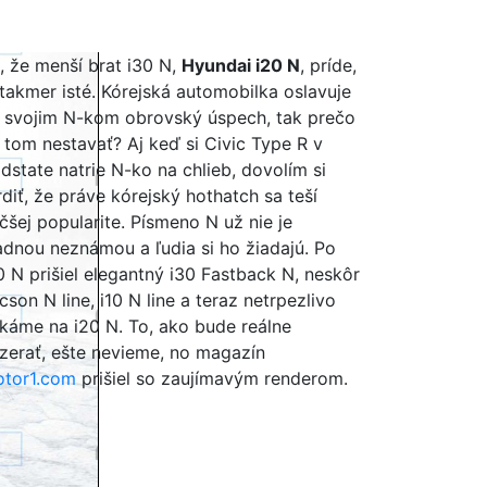
, že menší brat i30 N,
Hyundai i20 N
, príde,
 takmer isté. Kórejská automobilka oslavuje
 svojim N-kom obrovský úspech, tak prečo
 tom nestavať? Aj keď si Civic Type R v
dstate natrie N-ko na chlieb, dovolím si
rdiť, že práve kórejský hothatch sa teší
čšej popularite. Písmeno N už nie je
adnou neznámou a ľudia si ho žiadajú. Po
0 N prišiel elegantný i30 Fastback N, neskôr
cson N line, i10 N line a teraz netrpezlivo
káme na i20 N. To, ako bude reálne
zerať, ešte nevieme, no magazín
tor1.com
prišiel so zaujímavým renderom.