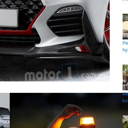
Pe
hy
Ak
kv