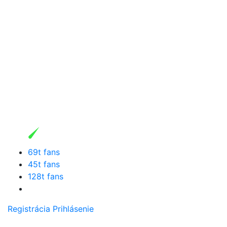
69t fans
45t fans
128t fans
Registrácia
Prihlásenie