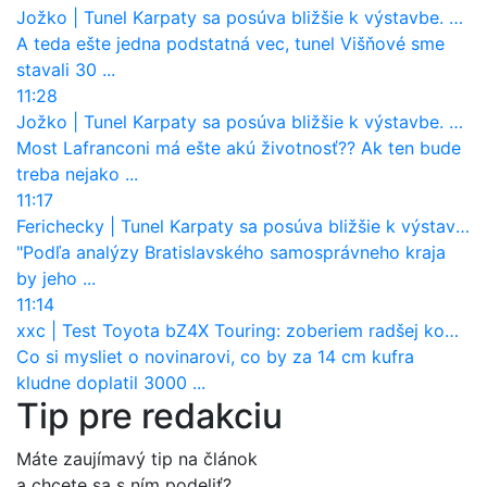
Jožko
|
Tunel Karpaty sa posúva bližšie k výstavbe. NDS urobila dôležitý krok
A teda ešte jedna podstatná vec, tunel Višňové sme
stavali 30 ...
11:28
Jožko
|
Tunel Karpaty sa posúva bližšie k výstavbe. NDS urobila dôležitý krok
Most Lafranconi má ešte akú životnosť?? Ak ten bude
treba nejako ...
11:17
Ferichecky
|
Tunel Karpaty sa posúva bližšie k výstavbe. NDS urobila dôležitý krok
"Podľa analýzy Bratislavského samosprávneho kraja
by jeho ...
11:14
xxc
|
Test Toyota bZ4X Touring: zoberiem radšej kombi
Co si mysliet o novinarovi, co by za 14 cm kufra
kludne doplatil 3000 ...
Tip pre redakciu
Máte zaujímavý tip na článok
a chcete sa s ním podeliť?