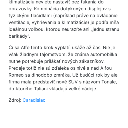
klimatizáciu neviete nastaviť bez ťukania do
obrazovky. Kombinácia dotykových displejov s
fyzickými tlačidlami (napríklad práve na ovládanie
ventilácie, vyhrievania a klimatizácie) je podľa mňa
ideálnou voľbou, ktorou neurazíte ani „jednu stranu
barikády“.
Či sa Alfe tento krok vyplatí, ukáže až čas. Nie je
však žiadnym tajomstvom, že známa automobilka
nutne potrebuje prilákať nových zákazníkov.
Predaje totiž nie sú zďaleka oslnivé a nad Alfou
Romeo sa dlhodobo zmráka. Už budúci rok by ale
firma mala predstaviť nové SUV s názvom Tonale,
do ktorého Taliani vkladajú veľké nádeje.
Zdroj:
Caradisiac