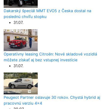
Dakarský špeciál MMT EVO5 z Česka dostal na
poslednú chvíľu stopku
31.07.
Operatívny leasing Citroën: Nové skladové vozidlá
môžete získať aj bez vstupnej investície
31.07.
Peugeot Partner oslavuje 30 rokov. Chystá hybrid aj
pracovnú verziu 4×4
30.07.