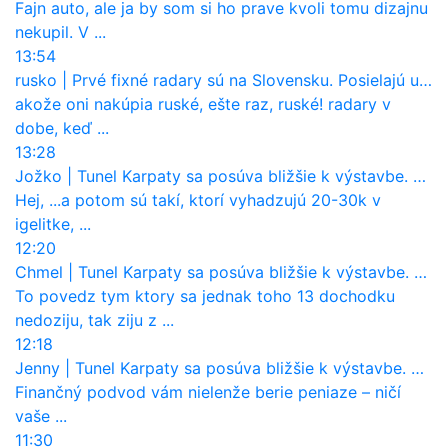
Fajn auto, ale ja by som si ho prave kvoli tomu dizajnu
nekupil. V ...
13:54
rusko
|
Prvé fixné radary sú na Slovensku. Posielajú už pokuty? Ukáže ich Waze?
akože oni nakúpia ruské, ešte raz, ruské! radary v
dobe, keď ...
13:28
Jožko
|
Tunel Karpaty sa posúva bližšie k výstavbe. NDS urobila dôležitý krok
Hej, ...a potom sú takí, ktorí vyhadzujú 20-30k v
igelitke, ...
12:20
Chmel
|
Tunel Karpaty sa posúva bližšie k výstavbe. NDS urobila dôležitý krok
To povedz tym ktory sa jednak toho 13 dochodku
nedoziju, tak ziju z ...
12:18
Jenny
|
Tunel Karpaty sa posúva bližšie k výstavbe. NDS urobila dôležitý krok
Finančný podvod vám nielenže berie peniaze – ničí
vaše ...
11:30