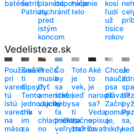
batériu
šetriť
planétu
odporúčanie
tvoje
kosí
neh
Patrioty
zachrániť
telo
ľudí
cel
pred
už
prí
istým
tisíce
koncom
rokov
Vedelisteze.sk
Používaš
Zmäkli
Prečo
Čo
Toto
Aké
Chceš
Je
pri
ti
musia
by
je
to
naučiť
zdr
varení
čipsy?
byť
sa
vek,
je
psa
spa
tú
Tento
americké
stalo,
keď
narodiť
plávať?
be
istú
jednoduchý
vajcia
keby
sa
sa?
Začni
py
varechu
trik
v
ťa
ti
Veda
pomaly
Poz
na
im
chladničke,
prehltla
začne
opisuje,
a
sa,
mäso
za
no
veľryba?
zhoršovať
čo
nikdy
ke