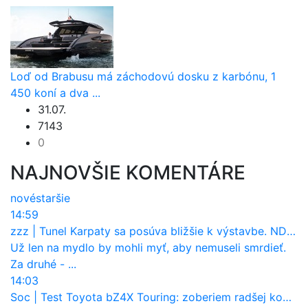
Loď od Brabusu má záchodovú dosku z karbónu, 1
450 koní a dva ...
31.07.
7143
0
NAJNOVŠIE KOMENTÁRE
nové
staršie
14:59
zzz
|
Tunel Karpaty sa posúva bližšie k výstavbe. NDS urobila dôležitý krok
Už len na mydlo by mohli myť, aby nemuseli smrdieť.
Za druhé - ...
14:03
Soc
|
Test Toyota bZ4X Touring: zoberiem radšej kombi