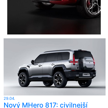
29.04.
Nový MHero 817: civilnejší