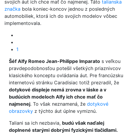
svojich áut ich chce mať čo najmenej. Táto
talianska
značka
bola koniec-koncov jednou z posledných
automobiliek, ktorá ich do svojich modelov vôbec
implementovala.
1
Šéf Alfy Romeo Jean-Philippe Imparato
s veľkou
pravdepodobnosťou potešil všetkých priaznivcov
klasického konceptu ovládania áut. Pre francúzsku
internetovú stránku Caradisiac totiž prezradil, že
dotykové displeje nemá zrovna v láske a v
budúcich modeloch Alfy ich chce mať čo
najmenej
. To však neznamená, že
dotykové
obrazovky
z týchto áut úplne vymiznú.
Taliani sa ich nezbavia,
budú však naďalej
doplnené starými dobrými fyzickými tlačidlami.