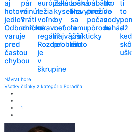
aj
pár
európske
Žalúdočná
zrak.
bábätko
ho
ti
hotové
minút
ležia
kyselina
Nevyhne
prežíva
do
to
jedlo?
vráti
voľne
by
sa
počas
vody
po
Odborníčka
chrumkavosť
na
nebola
tomu
pôrodu
nehádž
a
varuje
regáli?
najväčší
prakticky
ke
pred
Rozdiel
problém
nikto
skô
častou
je
ušk
chybou
v
škrupine
Návrat hore
Všetky články z kategórie Poradňa
1