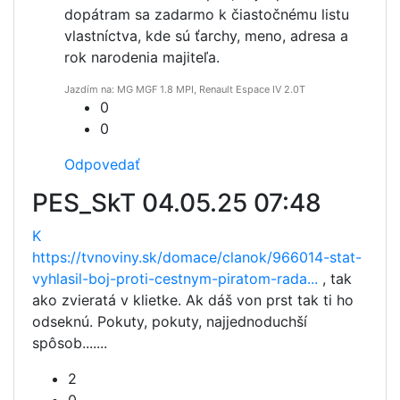
dopátram sa zadarmo k čiastočnému listu
vlastníctva, kde sú ťarchy, meno, adresa a
rok narodenia majiteľa.
Jazdím na: MG MGF 1.8 MPI, Renault Espace IV 2.0T
0
0
Odpovedať
PES_SkT
04.05.25 07:48
K
https://tvnoviny.sk/domace/clanok/966014-stat-
vyhlasil-boj-proti-cestnym-piratom-rada...
, tak
ako zvieratá v klietke. Ak dáš von prst tak ti ho
odseknú. Pokuty, pokuty, najjednoduchší
spôsob.......
2