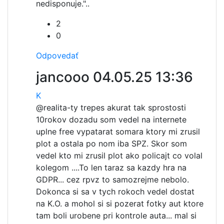
nedisponuje."..
2
0
Odpovedať
jancooo
04.05.25 13:36
K
@realita-
ty trepes akurat tak sprostosti
10rokov dozadu som vedel na internete
uplne free vypatarat somara ktory mi zrusil
plot a ostala po nom iba SPZ. Skor som
vedel kto mi zrusil plot ako policajt co volal
kolegom ....To len taraz sa kazdy hra na
GDPR... cez rpvz to samozrejme nebolo.
Dokonca si sa v tych rokoch vedel dostat
na K.O. a mohol si si pozerat fotky aut ktore
tam boli urobene pri kontrole auta... mal si