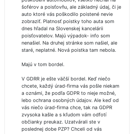
šoférov a poisťovňu, ale základný údaj, či je
auto ktoré vás poškodilo poistené nevie
zobraziť. Platnosť poistky toho auta som
dnes hľadal na Slovenskej kancelárii
poisťovatelov. Majú výpadok- info som
nenašiel. Na druhej stránke som našiel, ale
staré, neplatné. Nová poistka tam nebola.
Majú v tom bordel.
V GDRR je ešte väčší bordel. Keď niečo
chcete, každý úrad-firma vás pošle niekam
a oznámi, že podľa GDPR to nieje možné,
lebo ochrana osobných údajov. Ale keď od
vás niečo úrad-firma chce, tak na GDPR
zvysoka kašle a s kľudom vám odfotí
občianky preukaz. Uzatvárali ste v
poslednej dobe PZP? Chceli od vás