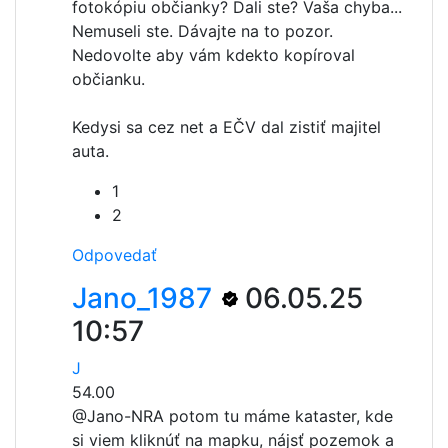
fotokópiu občianky? Dali ste? Vaša chyba...
Nemuseli ste. Dávajte na to pozor.
Nedovolte aby vám kdekto kopíroval
občianku.
Kedysi sa cez net a EČV dal zistiť majitel
auta.
1
2
Odpovedať
Jano_1987
06.05.25
10:57
J
54.00
@Jano-NR
A potom tu máme kataster, kde
si viem kliknúť na mapku, nájsť pozemok a