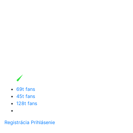
69t fans
45t fans
128t fans
Registrácia
Prihlásenie