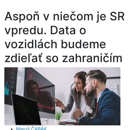
Aspoň v niečom je SR
vpredu. Data o
vozidlách budeme
zdieľať so zahraničím
Maroš ČABÁK