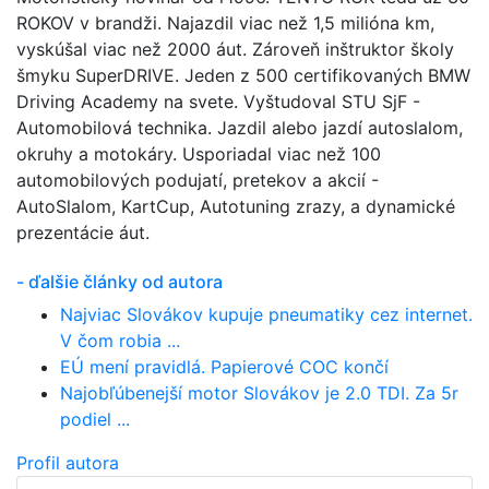
ROKOV v brandži. Najazdil viac než 1,5 milióna km,
vyskúšal viac než 2000 áut. Zároveň inštruktor školy
šmyku SuperDRIVE. Jeden z 500 certifikovaných BMW
Driving Academy na svete. Vyštudoval STU SjF -
Automobilová technika. Jazdil alebo jazdí autoslalom,
okruhy a motokáry. Usporiadal viac než 100
automobilových podujatí, pretekov a akcií -
AutoSlalom, KartCup, Autotuning zrazy, a dynamické
prezentácie áut.
- ďalšie články od autora
Najviac Slovákov kupuje pneumatiky cez internet.
V čom robia ...
EÚ mení pravidlá. Papierové COC končí
Najobľúbenejší motor Slovákov je 2.0 TDI. Za 5r
podiel ...
Profil autora