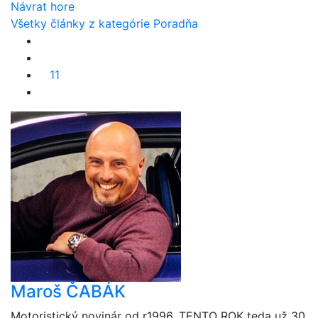
Návrat hore
Všetky články z kategórie Poradňa
11
Maroš ČABÁK
Motoristický novinár od r1996. TENTO ROK teda už 30