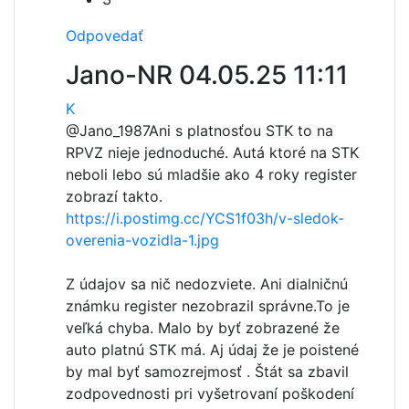
Odpovedať
Jano-NR
04.05.25 11:11
K
@Jano_1987
Ani s platnosťou STK to na
RPVZ nieje jednoduché. Autá ktoré na STK
neboli lebo sú mladšie ako 4 roky register
zobrazí takto.
https://i.postimg.cc/YCS1f03h/v-sledok-
overenia-vozidla-1.jpg
Z údajov sa nič nedozviete. Ani dialničnú
známku register nezobrazil správne.To je
veľká chyba. Malo by byť zobrazené že
auto platnú STK má. Aj údaj že je poistené
by mal byť samozrejmosť . Štát sa zbavil
zodpovednosti pri vyšetrovaní poškodení