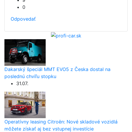
9
0
Odpovedať
Dakarský špeciál MMT EVO5 z Česka dostal na
poslednú chvíľu stopku
31.07.
Operatívny leasing Citroën: Nové skladové vozidlá
môžete získať aj bez vstupnej investície