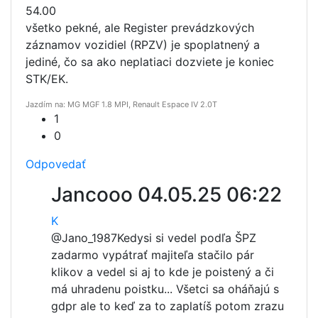
54.00
všetko pekné, ale Register prevádzkových
záznamov vozidiel (RPZV) je spoplatnený a
jediné, čo sa ako neplatiaci dozviete je koniec
STK/EK.
Jazdím na: MG MGF 1.8 MPI, Renault Espace IV 2.0T
1
0
Odpovedať
Jancooo
04.05.25 06:22
K
@Jano_1987
Kedysi si vedel podľa ŠPZ
zadarmo vypátrať majiteľa stačilo pár
klikov a vedel si aj to kde je poistený a či
má uhradenu poistku... Všetci sa oháňajú s
gdpr ale to keď za to zaplatíš potom zrazu