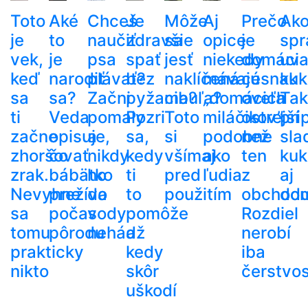
Toto
Aké
Chceš
Je
Môže
Aj
Prečo
Ak
je
to
naučiť
zdravšie
sa
opice
je
spr
vek,
je
psa
spať
jesť
niekedy
domáci
uva
keď
narodiť
plávať?
bez
naklíčená
mávajú
cesnak
kuk
sa
sa?
Začni
pyžama?
cibuľa?
„domácich
oveľa
Tak
ti
Veda
pomaly
Pozri
Toto
miláčikov”
ostrejší
pri
začne
opisuje,
a
sa,
si
podobne
než
sla
zhoršovať
čo
nikdy
kedy
všímaj
ako
ten
kuk
zrak.
bábätko
ho
ti
pred
ľudia
z
aj
Nevyhne
prežíva
do
to
použitím
obchod
do
sa
počas
vody
pomôže
Rozdiel
tomu
pôrodu
nehádž
a
nerobí
prakticky
kedy
iba
nikto
skôr
čerstvos
uškodí