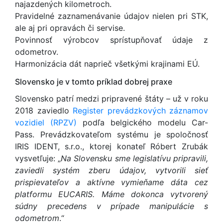
najazdených kilometroch.
Pravidelné zaznamenávanie údajov nielen pri STK,
ale aj pri opravách či servise.
Povinnosť výrobcov sprístupňovať údaje z
odometrov.
Harmonizácia dát naprieč všetkými krajinami EÚ.
Slovensko je v tomto príklad dobrej praxe
Slovensko patrí medzi pripravené štáty – už v roku
2018 zaviedlo
Register prevádzkových záznamov
vozidiel (RPZV)
podľa belgického modelu Car-
Pass. Prevádzkovateľom systému je spoločnosť
IRIS IDENT, s.r.o., ktorej konateľ Róbert Zrubák
vysvetľuje: „
Na Slovensku sme legislatívu pripravili,
zaviedli systém zberu údajov, vytvorili sieť
prispievateľov a aktívne vymieňame dáta cez
platformu EUCARIS. Máme dokonca vytvorený
súdny precedens v prípade manipulácie s
odometrom
.“