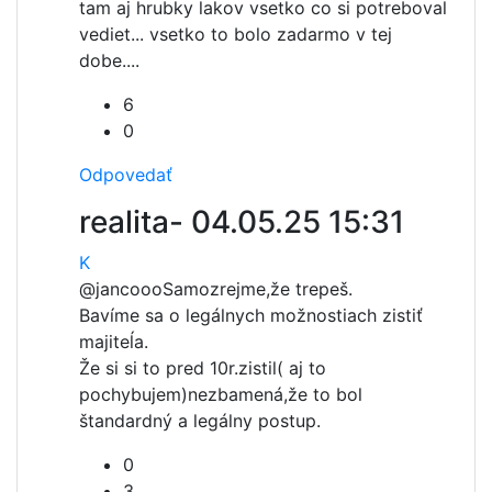
tam aj hrubky lakov vsetko co si potreboval
vediet... vsetko to bolo zadarmo v tej
dobe....
6
0
Odpovedať
realita-
04.05.25 15:31
K
@jancooo
Samozrejme,že trepeš.
Bavíme sa o legálnych možnostiach zistiť
majiteĺa.
Že si si to pred 10r.zistil( aj to
pochybujem)nezbamená,že to bol
štandardný a legálny postup.
0
3