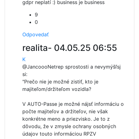
gdpr neplatí :) business je business
9
0
Odpovedať
realita-
04.05.25 06:55
K
@Jancooo
Netrep sprostosti a nevymýšľsj
si:
"Prečo nie je možné zistiť, kto je
majiteľom/držiteľom vozidla?
V AUTO-Passe je možné nájsť informáciu o
počte majiteľov a držiteľov, nie však
konkrétne meno a priezvisko. Je to z
dôvodu, že v zmysle ochrany osobných
údajov touto informáciou RPZV