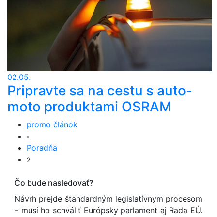
02.05.
Pripravte sa na cestu s auto-
moto produktami OSRAM
promo článok
Poradňa
2
Čo bude nasledovať?
Návrh prejde štandardným legislatívnym procesom
– musí ho schváliť Európsky parlament aj Rada EÚ.