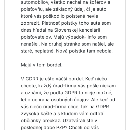
automobilov, všetko nechal na šoférov a
poisťovňu, ale základný údaj, či je auto
ktoré vás poškodilo poistené nevie
zobraziť. Platnosť poistky toho auta som
dnes hľadal na Slovenskej kancelárii
poisťovatelov. Majú výpadok- info som
nenašiel. Na druhej stránke som našiel, ale
staré, neplatné. Nová poistka tam nebola.
Majú v tom bordel.
V GDRR je ešte väčší bordel. Keď niečo
chcete, každý úrad-firma vás pošle niekam
a oznámi, že podľa GDPR to nieje možné,
lebo ochrana osobných údajov. Ale keď od
vás niečo úrad-firma chce, tak na GDPR
zvysoka kašle a s kľudom vám odfotí
občianky preukaz. Uzatvárali ste v
poslednej dobe PZP? Chceli od vás