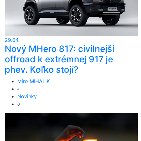
29.04.
Nový MHero 817: civilnejší
offroad k extrémnej 917 je
phev. Koľko stojí?
Miro MIHÁLIK
Novinky
0