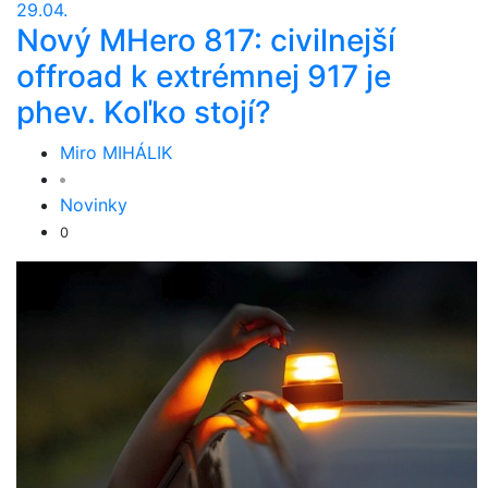
29.04.
Nový MHero 817: civilnejší
offroad k extrémnej 917 je
phev. Koľko stojí?
Miro MIHÁLIK
Novinky
0