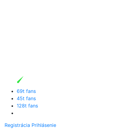
69t fans
45t fans
128t fans
Registrácia
Prihlásenie