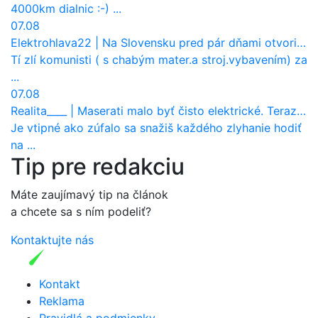
4000km dialnic :-) ...
07.08
Elektrohlava22
|
Na Slovensku pred pár dňami otvorili nové mosty, ktoré to sú?
Tí zlí komunisti ( s chabým mater.a stroj.vybavením) za
...
07.08
Realita____
|
Maserati malo byť čisto elektrické. Teraz zisťuje, že potrebuje nový osemvalcový motor
Je vtipné ako zúfalo sa snažiš každého zlyhanie hodiť
na ...
Tip pre redakciu
Máte zaujímavý tip na článok
a chcete sa s ním podeliť?
Kontaktujte nás
Kontakt
Reklama
Pravidlá a podmienky