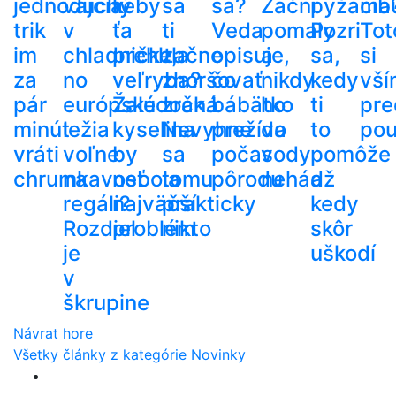
jednoduchý
vajcia
keby
sa
sa?
Začni
pyžama
cib
trik
v
ťa
ti
Veda
pomaly
Pozri
Tot
im
chladničke,
prehltla
začne
opisuje,
a
sa,
si
za
no
veľryba?
zhoršovať
čo
nikdy
kedy
vší
pár
európske
Žalúdočná
zrak.
bábätko
ho
ti
pre
minút
ležia
kyselina
Nevyhne
prežíva
do
to
pou
vráti
voľne
by
sa
počas
vody
pomôže
chrumkavosť
na
nebola
tomu
pôrodu
nehádž
a
regáli?
najväčší
prakticky
kedy
Rozdiel
problém
nikto
skôr
je
uškodí
v
škrupine
Návrat hore
Všetky články z kategórie Novinky