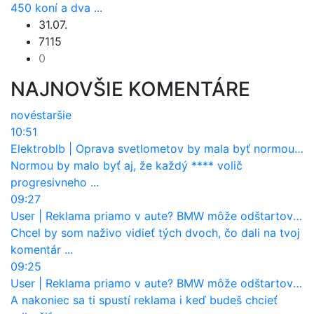
450 koní a dva ...
31.07.
7115
0
NAJNOVŠIE KOMENTÁRE
nové
staršie
10:51
Elektroblb
|
Oprava svetlometov by mala byť normou. Jeden nový dnes stojí priemerne 1251 eur!
Normou by malo byť aj, že každý **** volič
progresivneho ...
09:27
User
|
Reklama priamo v aute? BMW môže odštartovať nový trend
Chcel by som naživo vidieť tých dvoch, čo dali na tvoj
komentár ...
09:25
User
|
Reklama priamo v aute? BMW môže odštartovať nový trend
A nakoniec sa ti spustí reklama i keď budeš chcieť