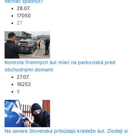
nechali spadnúť?
28.07.
17050
27
Kontrola firemných áut mieri na parkoviská pred
obchodnými domami
27.07.
16252
9
Na severe Slovenska pribúdajú krádeže áut. Zlodeji si