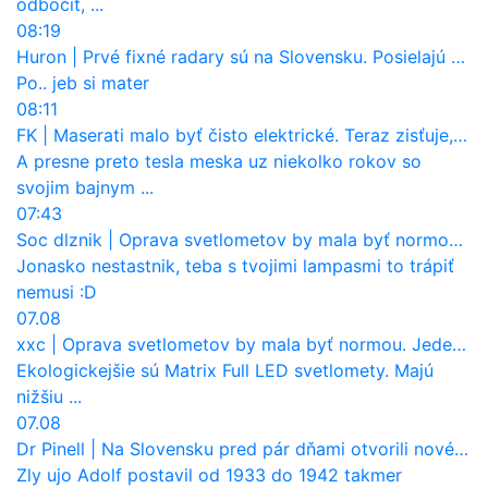
odbočiť, ...
08:19
Huron
|
Prvé fixné radary sú na Slovensku. Posielajú už pokuty? Ukáže ich Waze?
Po.. jeb si mater
08:11
FK
|
Maserati malo byť čisto elektrické. Teraz zisťuje, že potrebuje nový osemvalcový motor
A presne preto tesla meska uz niekolko rokov so
svojim bajnym ...
07:43
Soc dlznik
|
Oprava svetlometov by mala byť normou. Jeden nový dnes stojí priemerne 1251 eur!
Jonasko nestastnik, teba s tvojimi lampasmi to trápiť
nemusi :D
07.08
xxc
|
Oprava svetlometov by mala byť normou. Jeden nový dnes stojí priemerne 1251 eur!
Ekologickejšie sú Matrix Full LED svetlomety. Majú
nižšiu ...
07.08
Dr Pinell
|
Na Slovensku pred pár dňami otvorili nové mosty, ktoré to sú?
Zly ujo Adolf postavil od 1933 do 1942 takmer