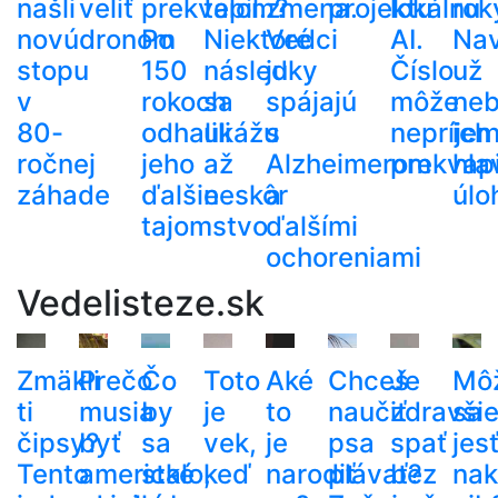
našli
veliť
prekvapil.
telom?
zmena.
projektu
lokálnu
rok
novú
dronom
Po
Niektoré
Vedci
AI.
Nav
stopu
150
následky
ju
Číslo
už
v
rokoch
sa
spájajú
môže
ne
80-
odhalili
ukážu
s
nepríje
ich
ročnej
jeho
až
Alzheimerom
prekvapi
hla
záhade
ďalšie
neskôr
a
úlo
tajomstvo
ďalšími
ochoreniami
Vedelisteze.sk
Zmäkli
Prečo
Čo
Toto
Aké
Chceš
Je
Mô
ti
musia
by
je
to
naučiť
zdravši
sa
čipsy?
byť
sa
vek,
je
psa
spať
jes
Tento
americké
stalo,
keď
narodiť
plávať?
bez
nak