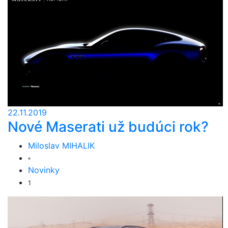
22.11.2019
Nové Maserati už budúci rok?
Miloslav MIHALIK
Novinky
1