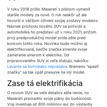
V roku 2018 prišlo Maserati s plánom vymeniť
staršie modely za nové. O rok neskôr už ale
hovorili o väčšom oživení svojej zostavy modelov.
Náznak príchodu nového SUV sa potvrdil a
automobilka ho predstaví už v roku 2021, pričom
prvý predprodukčný model príde ešte pred
koncom tohto roka. Novinka bude možno aj
elektrifikovaná, keďže značka zmenila svoje
zameranie smerom k elektrike. Od
pripravovaného SUV si veľa sľubujú, nakoľko
Levante sa bohvieako nepredáva
. Bremeno "spasiť
značku" sa tak opäť presunie na iný model.
Zase tá elektrifikácia
O novom SUV sa veľa detailov ešte nevie, no
Maserati prezradilo svoje plány do budúcnosti.
Vraj investuje až 800 miliónov eur do výstavby