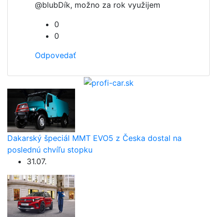
@blub
Dík, možno za rok využijem
0
0
Odpovedať
Dakarský špeciál MMT EVO5 z Česka dostal na
poslednú chvíľu stopku
31.07.