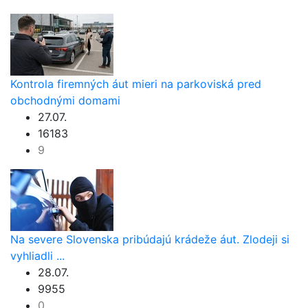
Kontrola firemných áut mieri na parkoviská pred
obchodnými domami
27.07.
16183
9
Na severe Slovenska pribúdajú krádeže áut. Zlodeji si
vyhliadli ...
28.07.
9955
0