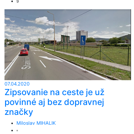
9
07.04.2020
Zipsovanie na ceste je už
povinné aj bez dopravnej
značky
Miloslav MIHALIK