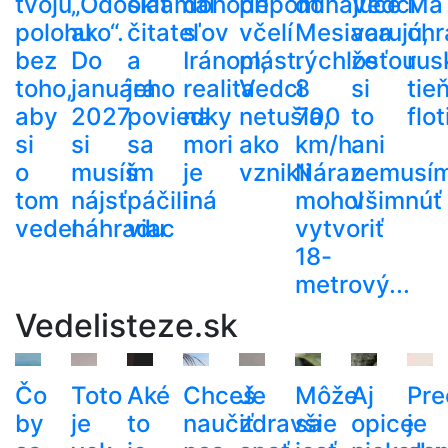
tvoju
„Odoslať
oklamal
dohode
pripomínajúce
do
Vedci
Má
polohu
ako“.
čitateľov
s
včelí
Mesiaca
varujú,
chr
bez
Do
a
Iránom,
plást.
rýchlosťou
že
rus
toho,
januára
jeho
realita
Vedci
8
si
tie
aby
2027
poviedky
na
netušia,
700
to
flot
si
si
sa
mori
ako
km/h.
ani
o
musíš
im
je
vznikli
Náraz
nemusí
tom
nájsť
páčili
iná
mohol
všimnúť
vedel
náhradu
viac
vytvoriť
18-
metrový...
Vedelisteze.sk
Čo
Toto
Aké
Chceš
Je
Môže
Aj
Pre
by
je
to
naučiť
zdravšie
sa
opice
je