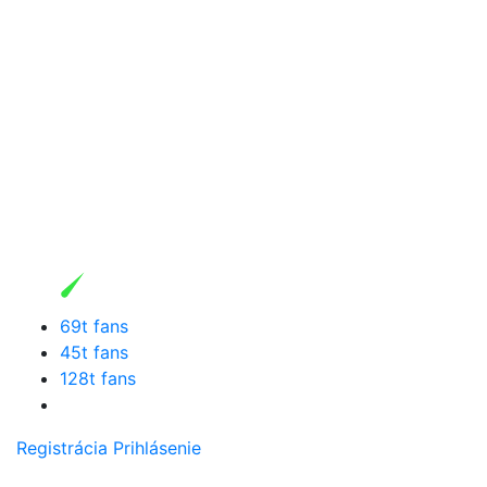
69t fans
45t fans
128t fans
Registrácia
Prihlásenie