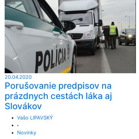
20.04.2020
Porušovanie predpisov na
prázdnych cestách láka aj
Slovákov
Vašo LIPAVSKÝ
Novinky