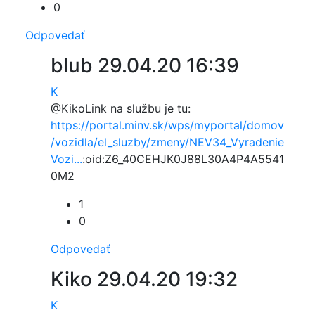
0
Odpovedať
blub
29.04.20 16:39
K
@Kiko
Link na službu je tu:
https://portal.minv.sk/wps/myportal/domov
/vozidla/el_sluzby/zmeny/NEV34_Vyradenie
Vozi...
:oid:Z6_40CEHJK0J88L30A4P4A5541
0M2
1
0
Odpovedať
Kiko
29.04.20 19:32
K