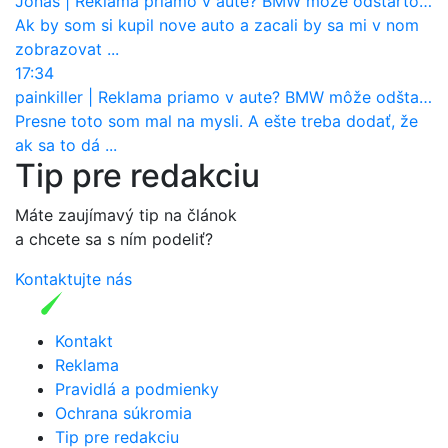
Jonas
|
Reklama priamo v aute? BMW môže odštartovať nový trend
Ak by som si kupil nove auto a zacali by sa mi v nom
zobrazovat ...
17:34
painkiller
|
Reklama priamo v aute? BMW môže odštartovať nový trend
Presne toto som mal na mysli. A ešte treba dodať, že
ak sa to dá ...
Tip pre redakciu
Máte zaujímavý tip na článok
a chcete sa s ním podeliť?
Kontaktujte nás
Kontakt
Reklama
Pravidlá a podmienky
Ochrana súkromia
Tip pre redakciu