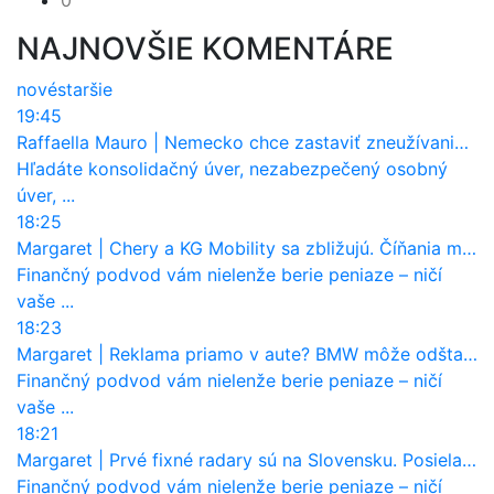
NAJNOVŠIE KOMENTÁRE
nové
staršie
19:45
Raffaella Mauro
|
Nemecko chce zastaviť zneužívanie dotácií na elektromobily. Pritvrdí pravidlá
Hľadáte konsolidačný úver, nezabezpečený osobný
úver, ...
18:25
Margaret
|
Chery a KG Mobility sa zbližujú. Číňania môžu získať 10 % bývalého SsangYongu
Finančný podvod vám nielenže berie peniaze – ničí
vaše ...
18:23
Margaret
|
Reklama priamo v aute? BMW môže odštartovať nový trend
Finančný podvod vám nielenže berie peniaze – ničí
vaše ...
18:21
Margaret
|
Prvé fixné radary sú na Slovensku. Posielajú už pokuty? Ukáže ich Waze?
Finančný podvod vám nielenže berie peniaze – ničí