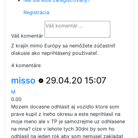
Nie ste ešte zaregistrovaný?
Registrácia
Váš komentár
Z krajín mimo Európy sa nemôžete zúčastniť
diskusie ako neprihlásený používateľ.
4 komentáre
misso
29.04.20 15:07
M
0.00
Mozem docasne odhlasit aj vozidlo ktore som
prave kupil z ineho okresu a este neprihlasil na
moje meno ale v TP je samozrejme uz odhlasene
na mna? cize v lehote tych 30dni by som ho
odhlasil na jeden rok aby som nemusel zakladat