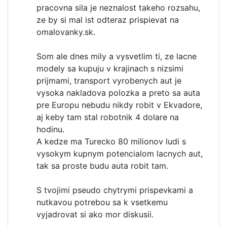
pracovna sila je neznalost takeho rozsahu,
ze by si mal ist odteraz prispievat na
omalovanky.sk.
Som ale dnes mily a vysvetlim ti, ze lacne
modely sa kupuju v krajinach s nizsimi
prijmami, transport vyrobenych aut je
vysoka nakladova polozka a preto sa auta
pre Europu nebudu nikdy robit v Ekvadore,
aj keby tam stal robotnik 4 dolare na
hodinu.
A kedze ma Turecko 80 milionov ludi s
vysokym kupnym potencialom lacnych aut,
tak sa proste budu auta robit tam.
S tvojimi pseudo chytrymi prispevkami a
nutkavou potrebou sa k vsetkemu
vyjadrovat si ako mor diskusii.