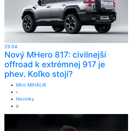
29.04.
Nový MHero 817: civilnejší
offroad k extrémnej 917 je
phev. Koľko stojí?
Miro MIHÁLIK
Novinky
0