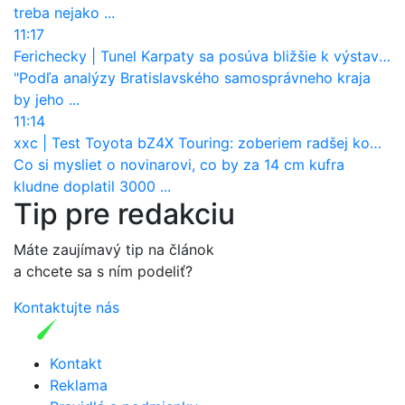
treba nejako ...
11:17
Ferichecky
|
Tunel Karpaty sa posúva bližšie k výstavbe. NDS urobila dôležitý krok
"Podľa analýzy Bratislavského samosprávneho kraja
by jeho ...
11:14
xxc
|
Test Toyota bZ4X Touring: zoberiem radšej kombi
Co si mysliet o novinarovi, co by za 14 cm kufra
kludne doplatil 3000 ...
Tip pre redakciu
Máte zaujímavý tip na článok
a chcete sa s ním podeliť?
Kontaktujte nás
Kontakt
Reklama