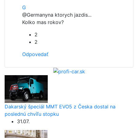
G
@Germany
na ktorych jazdis...
Kolko mas rokov?
2
2
Odpovedať
Dakarský špeciál MMT EVO5 z Česka dostal na
poslednú chvíľu stopku
31.07.