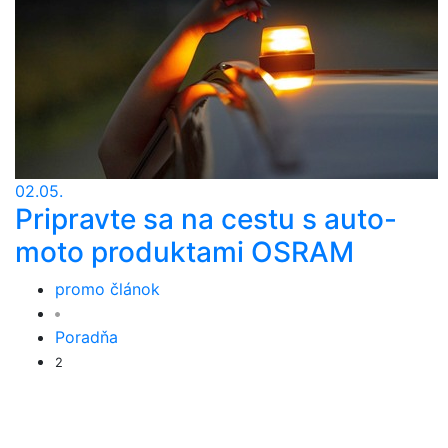
02.05.
Pripravte sa na cestu s auto-
moto produktami OSRAM
promo článok
Poradňa
2