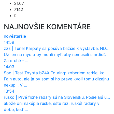
31.07.
7142
0
NAJNOVŠIE KOMENTÁRE
nové
staršie
14:59
zzz
|
Tunel Karpaty sa posúva bližšie k výstavbe. NDS urobila dôležitý krok
Už len na mydlo by mohli myť, aby nemuseli smrdieť.
Za druhé - ...
14:03
Soc
|
Test Toyota bZ4X Touring: zoberiem radšej kombi
Fajn auto, ale ja by som si ho prave kvoli tomu dizajnu
nekupil. V ...
13:54
rusko
|
Prvé fixné radary sú na Slovensku. Posielajú už pokuty? Ukáže ich Waze?
akože oni nakúpia ruské, ešte raz, ruské! radary v
dobe, keď ...