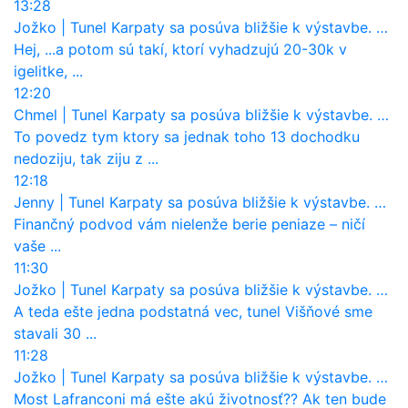
13:28
Jožko
|
Tunel Karpaty sa posúva bližšie k výstavbe. NDS urobila dôležitý krok
Hej, ...a potom sú takí, ktorí vyhadzujú 20-30k v
igelitke, ...
12:20
Chmel
|
Tunel Karpaty sa posúva bližšie k výstavbe. NDS urobila dôležitý krok
To povedz tym ktory sa jednak toho 13 dochodku
nedoziju, tak ziju z ...
12:18
Jenny
|
Tunel Karpaty sa posúva bližšie k výstavbe. NDS urobila dôležitý krok
Finančný podvod vám nielenže berie peniaze – ničí
vaše ...
11:30
Jožko
|
Tunel Karpaty sa posúva bližšie k výstavbe. NDS urobila dôležitý krok
A teda ešte jedna podstatná vec, tunel Višňové sme
stavali 30 ...
11:28
Jožko
|
Tunel Karpaty sa posúva bližšie k výstavbe. NDS urobila dôležitý krok
Most Lafranconi má ešte akú životnosť?? Ak ten bude