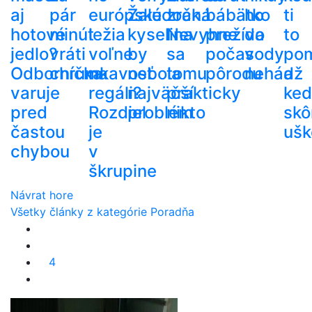
aj
pár
európske
Žalúdočná
zrak.
bábätko
ho
ti
hotové
minút
ležia
kyselina
Nevyhne
prežíva
do
to
jedlo?
vráti
voľne
by
sa
počas
vody
po
Odborníčka
chrumkavosť
na
nebola
tomu
pôrodu
nehádž
a
varuje
regáli?
najväčší
prakticky
ke
pred
Rozdiel
problém
nikto
skô
častou
je
ušk
chybou
v
škrupine
Návrat hore
Všetky články z kategórie Poradňa
4