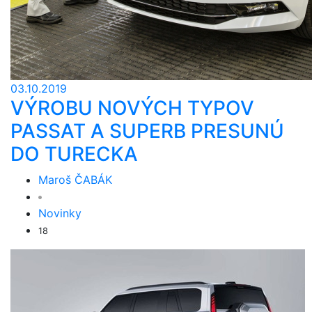
03.10.2019
VÝROBU NOVÝCH TYPOV
PASSAT A SUPERB PRESUNÚ
DO TURECKA
Maroš ČABÁK
Novinky
18