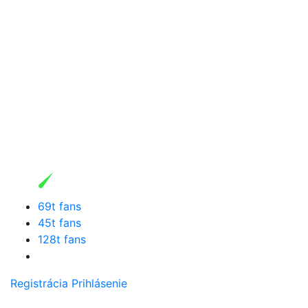
69t fans
45t fans
128t fans
Registrácia
Prihlásenie