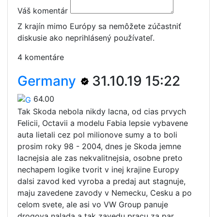
Váš komentár
Z krajín mimo Európy sa nemôžete zúčastniť
diskusie ako neprihlásený používateľ.
4 komentáre
Germany
31.10.19 15:22
64.00
Tak Skoda nebola nikdy lacna, od cias prvych
Felicii, Octavii a modelu Fabia lepsie vybavene
auta lietali cez pol milionove sumy a to boli
prosim roky 98 - 2004, dnes je Skoda jemne
lacnejsia ale zas nekvalitnejsia, osobne preto
nechapem logike tvorit v inej krajine Europy
dalsi zavod ked vyroba a predaj aut stagnuje,
maju zavedene zavody v Nemecku, Cesku a po
celom svete, ale asi vo VW Group panuje
drogova nalada a tak zavedu pracu za par