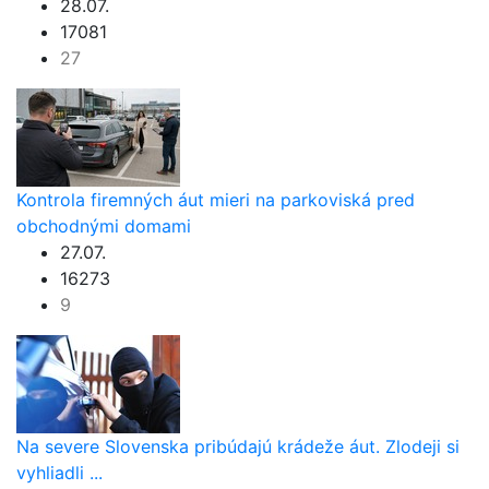
28.07.
17081
27
Kontrola firemných áut mieri na parkoviská pred
obchodnými domami
27.07.
16273
9
Na severe Slovenska pribúdajú krádeže áut. Zlodeji si
vyhliadli ...