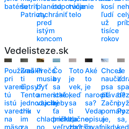
batériu
šetriť
planétu
odporúčanie
tvoje
kosí
neh
Patrioty
zachrániť
telo
ľudí
cel
pred
už
prí
istým
tisíce
koncom
rokov
Vedelisteze.sk
Používaš
Zmäkli
Prečo
Čo
Toto
Aké
Chceš
Je
pri
ti
musia
by
je
to
naučiť
zdr
varení
čipsy?
byť
sa
vek,
je
psa
spa
tú
Tento
americké
stalo,
keď
narodiť
plávať?
be
istú
jednoduchý
vajcia
keby
sa
sa?
Začni
py
varechu
trik
v
ťa
ti
Veda
pomaly
Poz
na
im
chladničke,
prehltla
začne
opisuje,
a
sa,
mäso
za
no
veľryba?
zhoršovať
čo
nikdy
ke