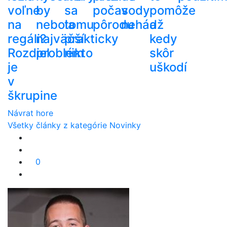
voľne
by
sa
počas
vody
pomôže
na
nebola
tomu
pôrodu
nehádž
a
regáli?
najväčší
prakticky
kedy
Rozdiel
problém
nikto
skôr
je
uškodí
v
škrupine
Návrat hore
Všetky články z kategórie Novinky
0