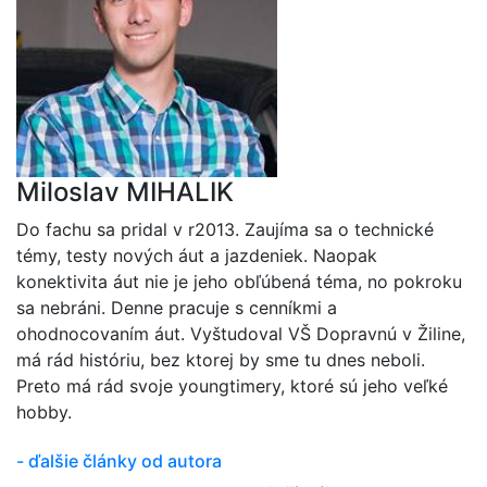
Miloslav MIHALIK
Do fachu sa pridal v r2013. Zaujíma sa o technické
témy, testy nových áut a jazdeniek. Naopak
konektivita áut nie je jeho obľúbená téma, no pokroku
sa nebráni. Denne pracuje s cenníkmi a
ohodnocovaním áut. Vyštudoval VŠ Dopravnú v Žiline,
má rád históriu, bez ktorej by sme tu dnes neboli.
Preto má rád svoje youngtimery, ktoré sú jeho veľké
hobby.
- ďalšie články od autora