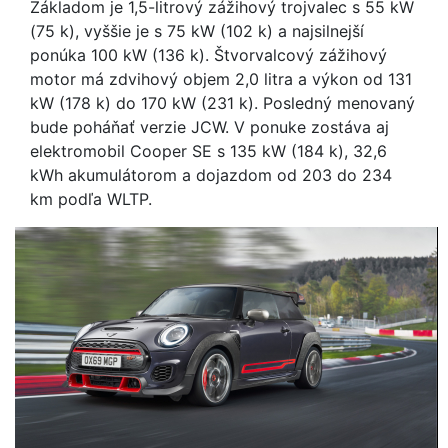
Základom je 1,5-litrový zážihový trojvalec s 55 kW
(75 k), vyššie je s 75 kW (102 k) a najsilnejší
ponúka 100 kW (136 k). Štvorvalcový zážihový
motor má zdvihový objem 2,0 litra a výkon od 131
kW (178 k) do 170 kW (231 k). Posledný menovaný
bude poháňať verzie JCW. V ponuke zostáva aj
elektromobil Cooper SE s 135 kW (184 k), 32,6
kWh akumulátorom a dojazdom od 203 do 234
km podľa WLTP.