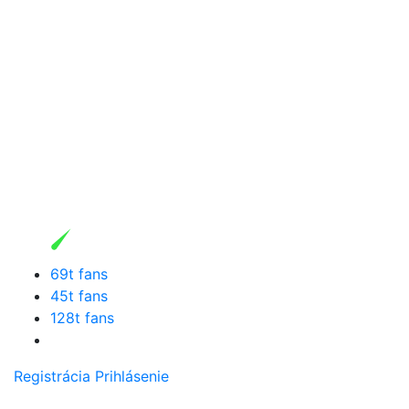
69t fans
45t fans
128t fans
Registrácia
Prihlásenie