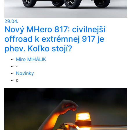
29.04.
Nový MHero 817: civilnejší
offroad k extrémnej 917 je
phev. Koľko stojí?
Miro MIHÁLIK
Novinky
0