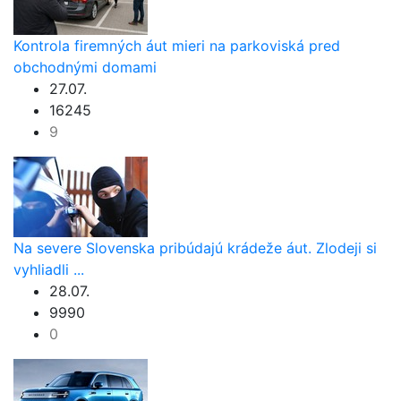
Kontrola firemných áut mieri na parkoviská pred
obchodnými domami
27.07.
16245
9
Na severe Slovenska pribúdajú krádeže áut. Zlodeji si
vyhliadli ...
28.07.
9990
0