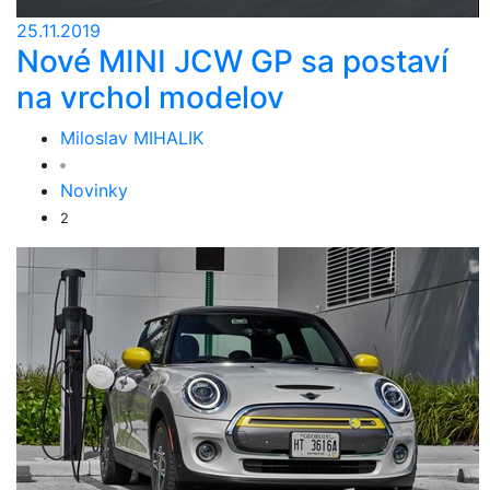
25.11.2019
Nové MINI JCW GP sa postaví
na vrchol modelov
Miloslav MIHALIK
Novinky
2