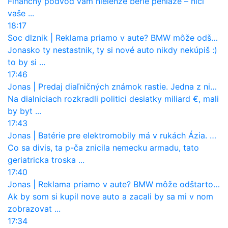
Finančný podvod vám nielenže berie peniaze – ničí
vaše ...
18:17
Soc dlznik
|
Reklama priamo v aute? BMW môže odštartovať nový trend
Jonasko ty nestastnik, ty si nové auto nikdy nekúpiš :)
to by si ...
17:46
Jonas
|
Predaj diaľničných známok rastie. Jedna z nich zaznamenala nečakane výrazný nárast
Na dialniciach rozkradli politici desiatky miliard €, mali
by byt ...
17:43
Jonas
|
Batérie pre elektromobily má v rukách Ázia. Európa ale stráca kontrolu aj nad vlastnou výrobou!
Co sa divis, ta p-ča znicila nemecku armadu, tato
geriatricka troska ...
17:40
Jonas
|
Reklama priamo v aute? BMW môže odštartovať nový trend
Ak by som si kupil nove auto a zacali by sa mi v nom
zobrazovat ...
17:34