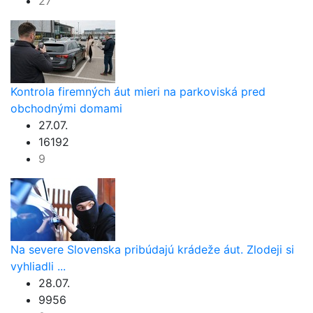
27
Kontrola firemných áut mieri na parkoviská pred
obchodnými domami
27.07.
16192
9
Na severe Slovenska pribúdajú krádeže áut. Zlodeji si
vyhliadli ...
28.07.
9956