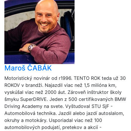
Maroš ČABÁK
Motoristický novinár od r1996. TENTO ROK teda už 30
ROKOV v brandži. Najazdil viac než 1,5 milióna km,
vyskúšal viac než 2000 áut. Zároveň inštruktor školy
šmyku SuperDRIVE. Jeden z 500 certifikovaných BMW
Driving Academy na svete. Vyštudoval STU SjF -
Automobilová technika. Jazdil alebo jazdí autoslalom,
okruhy a motokáry. Usporiadal viac než 100
automobilových podujatí, pretekov a akcií -