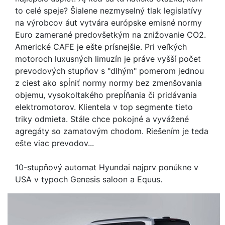
to celé speje? Šialene nezmyselný tlak legislatívy
na výrobcov áut vytvára európske emisné normy
Euro zamerané predovšetkým na znižovanie CO2.
Americké CAFE je ešte prísnejšie. Pri veľkých
motoroch luxusných limuzín je práve vyšší počet
prevodových stupňov s "dlhým" pomerom jednou
z ciest ako spĺniť normy normy bez zmenšovania
objemu, vysokoltakého prepĺňania či pridávania
elektromotorov. Klientela v top segmente tieto
triky odmieta. Stále chce pokojné a vyvážené
agregáty so zamatovým chodom. Riešením je teda
ešte viac prevodov...
10-stupňový automat Hyundai najprv ponúkne v
USA v typoch Genesis saloon a Equus.