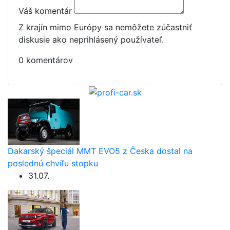
Váš komentár
Z krajín mimo Európy sa nemôžete zúčastniť
diskusie ako neprihlásený používateľ.
0 komentárov
Dakarský špeciál MMT EVO5 z Česka dostal na
poslednú chvíľu stopku
31.07.