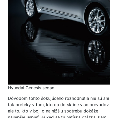
Hyundai Genesis sedan
Dôvodom tohto šokujúceho rozhodnutia nie sú ani
tak preteky v tom, kto dá do skrine viac prevodov,
ale to, kto v boji o najnižšiu spotrebu dokáže
najlepšie uspieť. Aj keď sa tu natíska otázka, kam