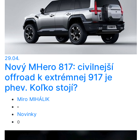
29.04.
Nový MHero 817: civilnejší
offroad k extrémnej 917 je
phev. Koľko stojí?
Miro MIHÁLIK
Novinky
0