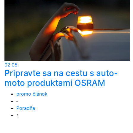
02.05.
Pripravte sa na cestu s auto-
moto produktami OSRAM
promo článok
Poradňa
2