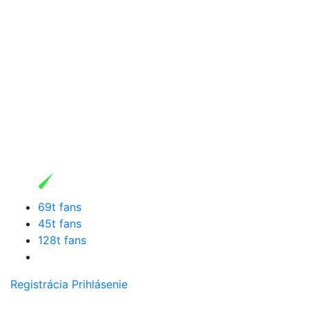
69t fans
45t fans
128t fans
Registrácia
Prihlásenie