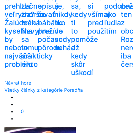
prehltla
začne
opisuje,
a
sa,
si
podobn
než
veľryba?
zhoršovať
čo
nikdy
kedy
všímaj
ako
ten
Žalúdočná
zrak.
bábätko
ho
ti
pred
ľudia
z
kyselina
Nevyhne
prežíva
do
to
použitím
ob
by
sa
počas
vody
pomôže
Roz
nebola
tomu
pôrodu
nehádž
a
ner
najväčší
prakticky
kedy
iba
problém
nikto
skôr
čer
uškodí
Návrat hore
Všetky články z kategórie Poradňa
0