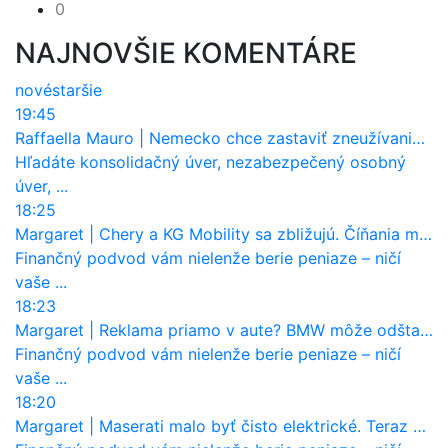
0
NAJNOVŠIE KOMENTÁRE
nové
staršie
19:45
Raffaella Mauro
|
Nemecko chce zastaviť zneužívanie dotácií na elektromobily. Pritvrdí pravidlá
Hľadáte konsolidačný úver, nezabezpečený osobný
úver, ...
18:25
Margaret
|
Chery a KG Mobility sa zbližujú. Číňania môžu získať 10 % bývalého SsangYongu
Finančný podvod vám nielenže berie peniaze – ničí
vaše ...
18:23
Margaret
|
Reklama priamo v aute? BMW môže odštartovať nový trend
Finančný podvod vám nielenže berie peniaze – ničí
vaše ...
18:20
Margaret
|
Maserati malo byť čisto elektrické. Teraz zisťuje, že potrebuje nový osemvalcový motor