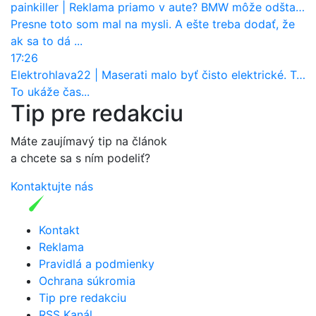
painkiller
|
Reklama priamo v aute? BMW môže odštartovať nový trend
Presne toto som mal na mysli. A ešte treba dodať, že
ak sa to dá ...
17:26
Elektrohlava22
|
Maserati malo byť čisto elektrické. Teraz zisťuje, že potrebuje nový osemvalcový motor
To ukáže čas...
Tip pre redakciu
Máte zaujímavý tip na článok
a chcete sa s ním podeliť?
Kontaktujte nás
Kontakt
Reklama
Pravidlá a podmienky
Ochrana súkromia
Tip pre redakciu
RSS Kanál