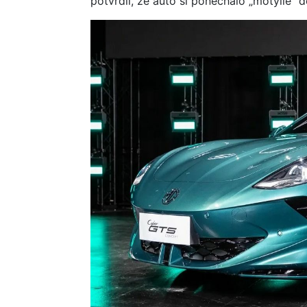
potvrdil, že auto si ponechalo „motýlie“ 