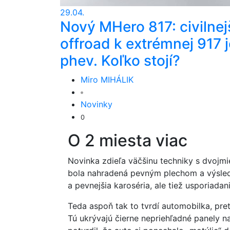
29.04.
Nový MHero 817: civilnej
offroad k extrémnej 917 j
phev. Koľko stojí?
Miro MIHÁLIK
Novinky
0
O 2 miesta viac
Novinka zdieľa väčšinu techniky s dvojm
bola nahradená pevným plechom a výsledko
a pevnejšia karoséria, ale tiež usporiadani
Teda aspoň tak to tvrdí automobilka, pret
Tú ukrývajú čierne nepriehľadné panely 