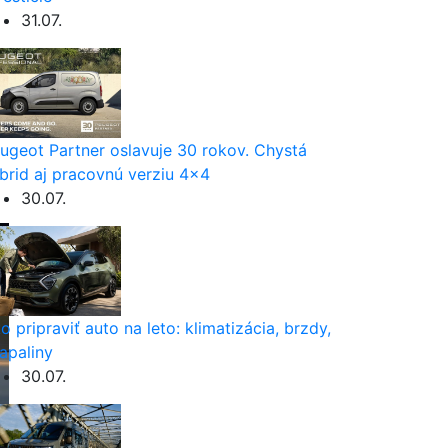
31.07.
ugeot Partner oslavuje 30 rokov. Chystá
brid aj pracovnú verziu 4×4
30.07.
o pripraviť auto na leto: klimatizácia, brzdy,
apaliny
30.07.