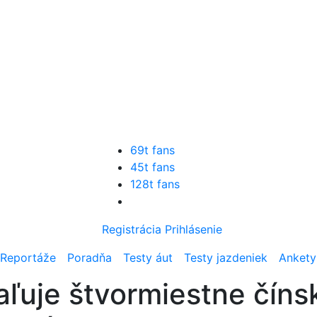
69t fans
45t fans
128t fans
Registrácia
Prihlásenie
Reportáže
Poradňa
Testy áut
Testy jazdeniek
Ankety
aľuje štvormiestne čín