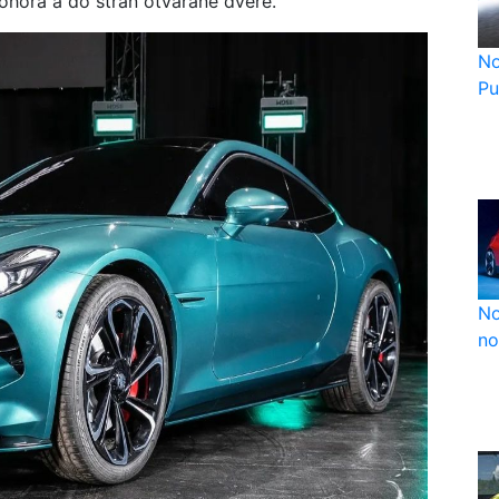
dohora a do strán otvárané dvere.
No
Pu
No
no