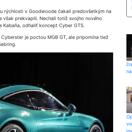
lu rýchlosti v Goodwoode čakali predovšetkým na
 však prekvapili. Nechali totiž svojho nového
 Kabaňa, odhaliť koncept Cyber ​​GTS.
 Cyberster je poctou MGB GT, ale pripomína tiež
ebring.
Da
na
Op
vo
in