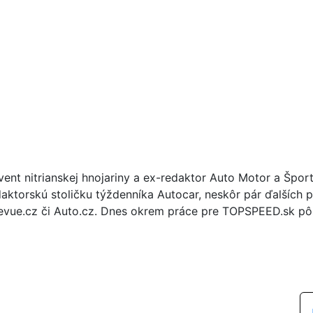
vent nitrianskej hnojariny a ex-redaktor Auto Motor a Špor
daktorskú stoličku týždenníka Autocar, neskôr pár ďalších p
evue.cz či Auto.cz. Dnes okrem práce pre TOPSPEED.sk pôs