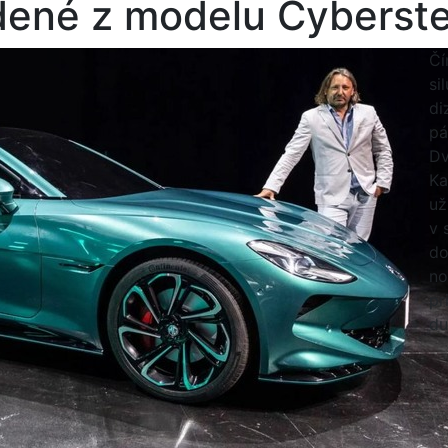
ené z modelu Cyberste
Čí
si
di
pá
Dv
Ka
už
v 
do
no
pr
du