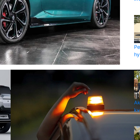
Pe
hy
Ak
kv