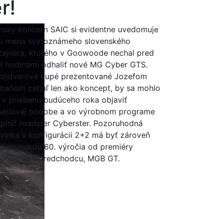
r!
nsky koncern SAIC si evidentne uvedomuje
lu mena svetoznámeho slovenského
zajnéra, ktorého v Goowoode nechal pred
r hodinami odhaliť nové MG Cyber GTS.
ojdverové kupé prezentované Jozefom
baňom zatiaľ len ako koncept, by sa mohlo
 v priebehu budúceho roka objaviť
sériovej podobe a vo výrobnom programe
plniť roadster Cyberster. Pozoruhodná
vinka v konfigurácii 2+2 má byť zároveň
ipomienkou 60. výročia od premiéry
chovného predchodcu, MGB GT.