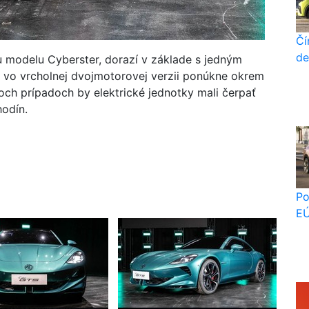
Čí
de
u modelu Cyberster, dorazí v základe s jedným
 vo vrcholnej dvojmotorovej verzii ponúkne okrem
ch prípadoch by elektrické jednotky mali čerpať
hodín.
Po
EÚ