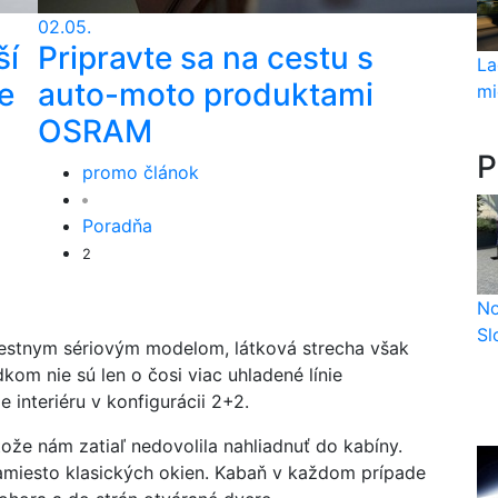
02.05.
ší
Pripravte sa na cestu s
La
e
auto-moto produktami
mi
OSRAM
P
promo článok
Poradňa
2
No
Sl
iestnym sériovým modelom, látková strecha však
m nie sú len o čosi viac uhladené línie
e interiéru v konfigurácii 2+2.
ože nám zatiaľ nedovolila nahliadnuť do kabíny.
namiesto klasických okien. Kabaň v každom prípade