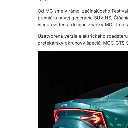
Od MG sme v rámci začínajúceho Festiva
premiéru novej generácie SUV HS, Číňania
viceprezidenta dizajnu značky MG, Jozefa
Uzatvorená verzia elektrického roadsteru
pretekársky okruhový špeciál MGC GTS S