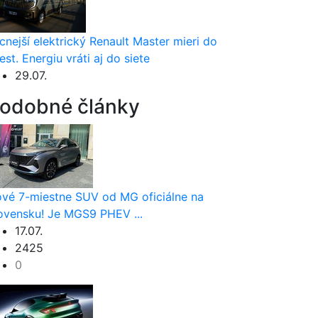
cnejší elektrický Renault Master mieri do
est. Energiu vráti aj do siete
29.07.
odobné články
vé 7-miestne SUV od MG oficiálne na
ovensku! Je MGS9 PHEV ...
17.07.
2425
0