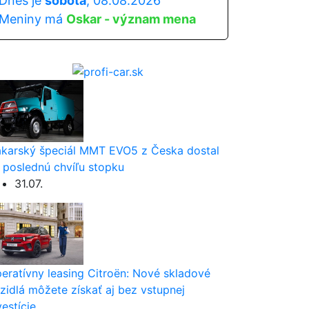
Dnes je
sobota
, 08.08.2026
Meniny má
Oskar - význam mena
karský špeciál MMT EVO5 z Česka dostal
 poslednú chvíľu stopku
31.07.
eratívny leasing Citroën: Nové skladové
zidlá môžete získať aj bez vstupnej
vestície