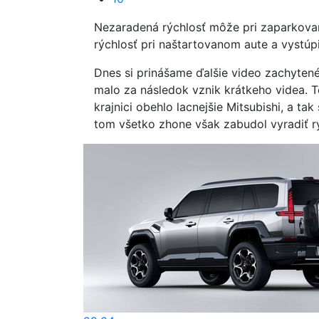
Nezaradená rýchlosť môže pri zaparkova
rýchlosť pri naštartovanom aute a vystúpiť 
Dnes si prinášame ďalšie video zachyten
malo za následok vznik krátkeho videa. 
krajnici obehlo lacnejšie Mitsubishi, a ta
tom všetko zhone však zabudol vyradiť rýc