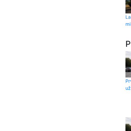
La
mi
P
Pr
už