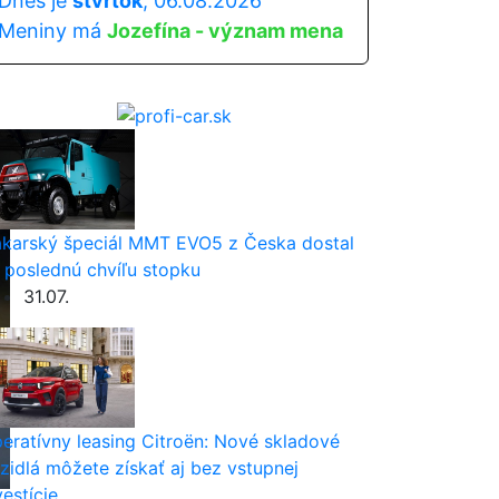
Dnes je
štvrtok
, 06.08.2026
Meniny má
Jozefína - význam mena
karský špeciál MMT EVO5 z Česka dostal
 poslednú chvíľu stopku
31.07.
eratívny leasing Citroën: Nové skladové
zidlá môžete získať aj bez vstupnej
vestície