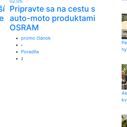
02.05.
ší
Pripravte sa na cestu s
e
auto-moto produktami
OSRAM
promo článok
Pe
hy
Poradňa
2
Ak
kv