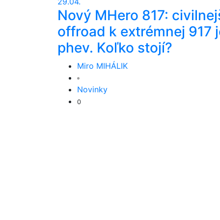
29.04.
Nový MHero 817: civilnej
offroad k extrémnej 917 j
phev. Koľko stojí?
Miro MIHÁLIK
Novinky
0