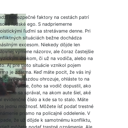
dzi nebezpečné faktory na cestách patrí
soké ľudské ego. S nadpriemerne
oistickými ľuďmi sa stretávame denne. Pri
nfliktných situáciách bežne dochádza
násilným excesom. Niekedy dôjde len
slovnej výmene názorov, ale čoraz častejšie
fyzickým útokom, či už na vodiča, alebo na
to. Aj pre tieto situácie vznikol pojem
rma je zdarma. Keď máte pocit, že vás iný
dič svojou jazdou ohrozuje, ohláste to na
8-čku. Opíšte, čoho sa vodič dopustil, ako
zdil, ako sa správal, na akom aute šiel, aké
l evidenčné číslo a kde sa to stalo. Máte
te jednu možnosť. Môžete ísť podať trestné
námenie priamo na policajné oddelenie. V
ípade, že už dôjde k samotnému konfliktu,
ktiež môžete podať trestné oznámenie. Ale