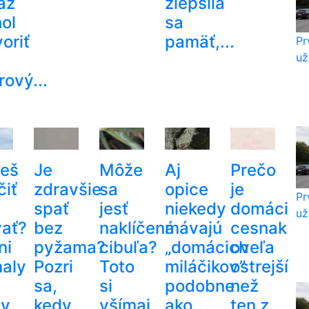
az
zlepšila
ol
sa
oriť
pamäť,...
Pr
už
ový...
eš
Je
Môže
Aj
Prečo
čiť
zdravšie
sa
opice
je
Pr
spať
jesť
niekedy
domáci
už
vať?
bez
naklíčená
mávajú
cesnak
ni
pyžama?
cibuľa?
„domácich
oveľa
aly
Pozri
Toto
miláčikov”
ostrejší
sa,
si
podobne
než
dy
kedy
všímaj
ako
ten z