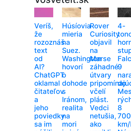
Veríš,
Húsíovia
Rover
4-
že
mieria
Curiosity
ton
rozoznáš
na
objavil
hor
text
Suez.
na
stu
od
Washington
Marse
Fal
AI?
hovorí
záhadné
9
ChatGPT
o
útvary
nara
oklamal
dohode
pripomínajú
do
čitateľov
s
včelí
Mes
a
Iránom,
plást.
rýc
jeho
realita
Vedci
8
poviedky
na
netušia,
700
sa im
mori
ako
km/