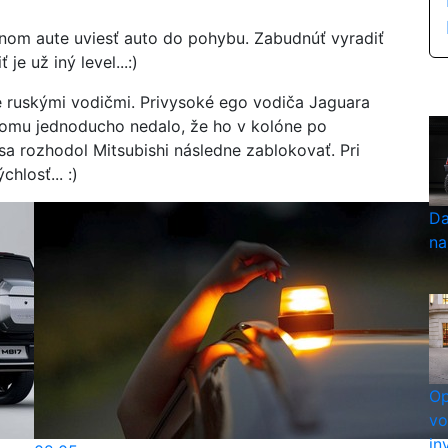
nom aute uviesť auto do pohybu. Zabudnúť vyradiť
je už iný level...:)
é ruskými vodičmi. Privysoké ego vodiča Jaguara
Tomu jednoducho nedalo, že ho v kolóne po
k sa rozhodol Mitsubishi následne zablokovať. Pri
hlosť... :)
Da
na
Op
vo
in