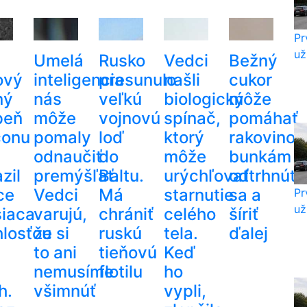
Pr
už
Umelá
Rusko
Vedci
Bežný
ový
inteligencia
presunulo
našli
cukor
ný
nás
veľkú
biologický
môže
peň
môže
vojnovú
spínač,
pomáhať
conu
pomaly
loď
ktorý
rakovino
odnaučiť
do
môže
bunkám
zil
premýšľať.
Baltu.
urýchľovať
odtrhnúť
ce
Vedci
Má
starnutie
sa a
Pr
už
iaca
varujú,
chrániť
celého
šíriť
hlosťou
že si
ruskú
tela.
ďalej
to ani
tieňovú
Keď
nemusíme
flotilu
ho
h.
všimnúť
vypli,