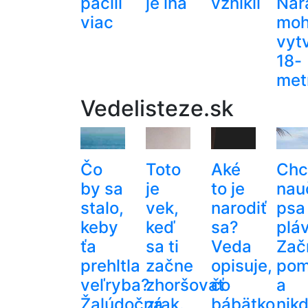
páčili
je iná
vznikli
Nár
viac
moh
vytv
18-
metr
Vedelisteze.sk
Čo
Toto
Aké
Chc
by sa
je
to je
nau
stalo,
vek,
narodiť
psa
keby
keď
sa?
plá
ťa
sa ti
Veda
Zač
prehltla
začne
opisuje,
pom
veľryba?
zhoršovať
čo
a
Žalúdočná
zrak.
bábätko
nik