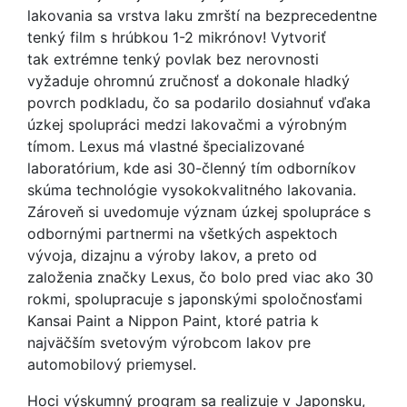
lakovania sa vrstva laku zmrští na bezprecedentne
tenký film s hrúbkou 1-2 mikrónov! Vytvoriť
tak extrémne tenký povlak bez nerovnosti
vyžaduje ohromnú zručnosť a dokonale hladký
povrch podkladu, čo sa podarilo dosiahnuť vďaka
úzkej spolupráci medzi lakovačmi a výrobným
tímom. Lexus má vlastné špecializované
laboratórium, kde asi 30-členný tím odborníkov
skúma technológie vysokokvalitného lakovania.
Zároveň si uvedomuje význam úzkej spolupráce s
odbornými partnermi na všetkých aspektoch
vývoja, dizajnu a výroby lakov, a preto od
založenia značky Lexus, čo bolo pred viac ako 30
rokmi, spolupracuje s japonskými spoločnosťami
Kansai Paint a Nippon Paint, ktoré patria k
najväčším svetovým výrobcom lakov pre
automobilový priemysel.
Hoci výskumný program sa realizuje v Japonsku,