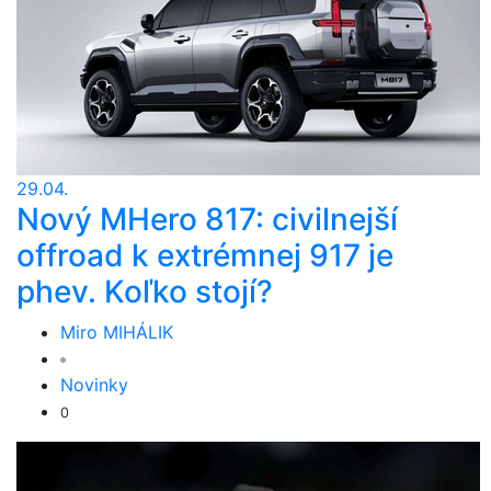
29.04.
Nový MHero 817: civilnejší
offroad k extrémnej 917 je
phev. Koľko stojí?
Miro MIHÁLIK
Novinky
0