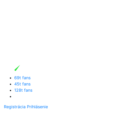
69t fans
45t fans
128t fans
Registrácia
Prihlásenie