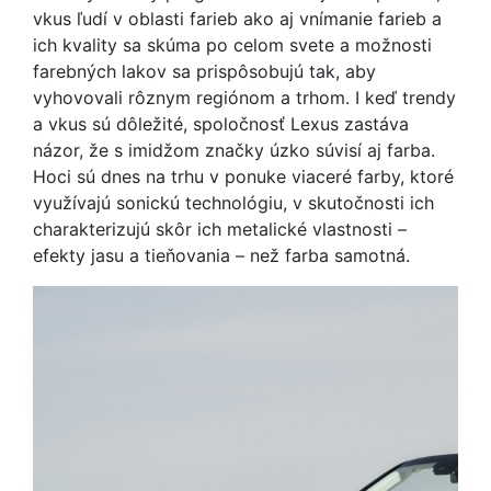
vkus ľudí v oblasti farieb ako aj vnímanie farieb a
ich kvality sa skúma po celom svete a možnosti
farebných lakov sa prispôsobujú tak, aby
vyhovovali rôznym regiónom a trhom. I keď trendy
a vkus sú dôležité, spoločnosť Lexus zastáva
názor, že s imidžom značky úzko súvisí aj farba.
Hoci sú dnes na trhu v ponuke viaceré farby, ktoré
využívajú sonickú technológiu, v skutočnosti ich
charakterizujú skôr ich metalické vlastnosti –
efekty jasu a tieňovania – než farba samotná.