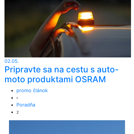
02.05.
Pripravte sa na cestu s auto-
moto produktami OSRAM
promo článok
Poradňa
2