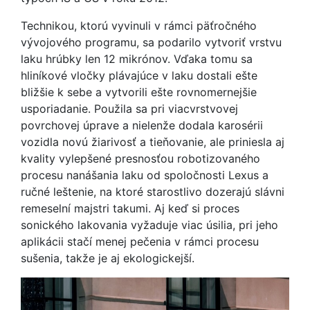
Technikou, ktorú vyvinuli v rámci päťročného
vývojového programu, sa podarilo vytvoriť vrstvu
laku hrúbky len 12 mikrónov. Vďaka tomu sa
hliníkové vločky plávajúce v laku dostali ešte
bližšie k sebe a vytvorili ešte rovnomernejšie
usporiadanie. Použila sa pri viacvrstvovej
povrchovej úprave a nielenže dodala karosérii
vozidla novú žiarivosť a tieňovanie, ale priniesla aj
kvality vylepšené presnosťou robotizovaného
procesu nanášania laku od spoločnosti Lexus a
ručné leštenie, na ktoré starostlivo dozerajú slávni
remeselní majstri takumi. Aj keď si proces
sonického lakovania vyžaduje viac úsilia, pri jeho
aplikácii stačí menej pečenia v rámci procesu
sušenia, takže je aj ekologickejší.