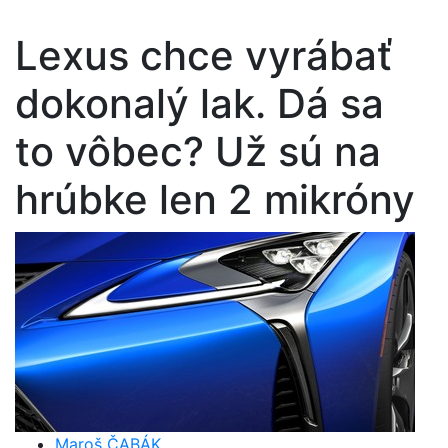
Lexus chce vyrábať
dokonalý lak. Dá sa
to vôbec? Už sú na
hrúbke len 2 mikróny
Maroš ČABÁK