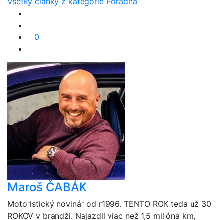
Všetky články z kategórie Poradňa
0
Maroš ČABÁK
Motoristický novinár od r1996. TENTO ROK teda už 30
ROKOV v brandži. Najazdil viac než 1,5 milióna km,