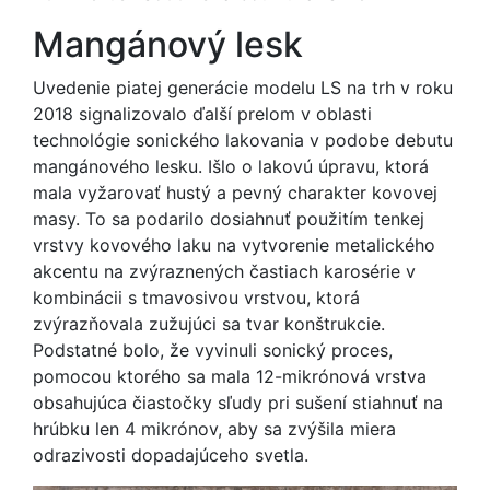
Mangánový lesk
Uvedenie piatej generácie modelu LS na trh v roku
2018 signalizovalo ďalší prelom v oblasti
technológie sonického lakovania v podobe debutu
mangánového lesku. Išlo o lakovú úpravu, ktorá
mala vyžarovať hustý a pevný charakter kovovej
masy. To sa podarilo dosiahnuť použitím tenkej
vrstvy kovového laku na vytvorenie metalického
akcentu na zvýraznených častiach karosérie v
kombinácii s tmavosivou vrstvou, ktorá
zvýrazňovala zužujúci sa tvar konštrukcie.
Podstatné bolo, že vyvinuli sonický proces,
pomocou ktorého sa mala 12-mikrónová vrstva
obsahujúca čiastočky sľudy pri sušení stiahnuť na
hrúbku len 4 mikrónov, aby sa zvýšila miera
odrazivosti dopadajúceho svetla.