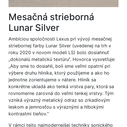
Mesačná strieborná
Lunar Silver
Ambíciou spoločnosti Lexus pri vývoji mesačnej
striebornej farby Lunar Silver (uvedenej na trh v
roku 2020 v novom modeli LS) bolo dosiahnuť
„dokonalú metalickú textúru“. Hovorca vysvetľuje:
„Aby sme to dosiahli, boli sme veľmi opatrní pri
výbere druhu hliníka, ktorý použijeme a ako ho
jednotne zorientujeme v nátere. Hliník sa
konkrétne ukladá ako tenká vrstva pary, ktorá sa
rovnomerne zarovná do veľmi tenkej vrstvy. Tým
vzniká výrazný metalický odraz so zrkadlovým
leskom a jemnosťou s výraznými a hlbokými
kontrastmi tieňov.“
V rámci tejto najmodernejšej techniky sonického