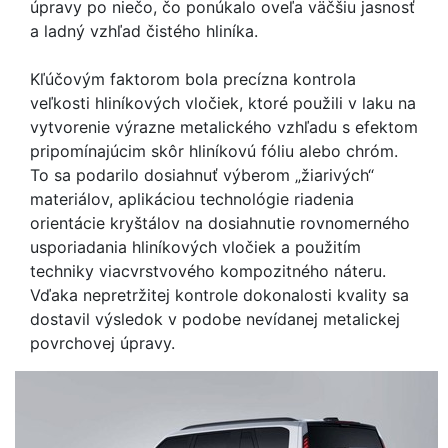
úpravy po niečo, čo ponúkalo oveľa väčšiu jasnosť
a ladný vzhľad čistého hliníka.
Kľúčovým faktorom bola precízna kontrola
veľkosti hliníkových vločiek, ktoré použili v laku na
vytvorenie výrazne metalického vzhľadu s efektom
pripomínajúcim skôr hliníkovú fóliu alebo chróm.
To sa podarilo dosiahnuť výberom „žiarivých“
materiálov, aplikáciou technológie riadenia
orientácie kryštálov na dosiahnutie rovnomerného
usporiadania hliníkových vločiek a použitím
techniky viacvrstvového kompozitného náteru.
Vďaka nepretržitej kontrole dokonalosti kvality sa
dostavil výsledok v podobe nevídanej metalickej
povrchovej úpravy.