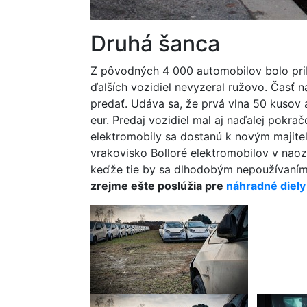
Druhá šanca
Z pôvodných 4 000 automobilov bolo pribl
ďalších vozidiel nevyzeral ružovo. Časť n
predať. Udáva sa, že prvá vlna 50 kusov 
eur. Predaj vozidiel mal aj naďalej pokra
elektromobily sa dostanú k novým majiteľ
vrakovisko Bolloré elektromobilov v naoza
keďže tie by sa dlhodobým nepoužívaním 
zrejme ešte poslúžia pre
náhradné diely