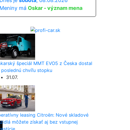
Dnes je
sobota
, 08.08.2026
Meniny má
Oskar - význam mena
karský špeciál MMT EVO5 z Česka dostal
 poslednú chvíľu stopku
31.07.
eratívny leasing Citroën: Nové skladové
zidlá môžete získať aj bez vstupnej
vestície