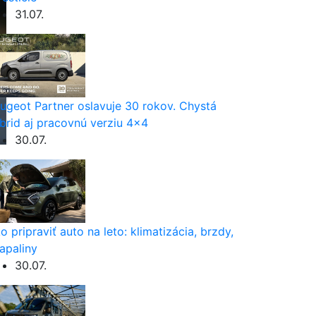
31.07.
ugeot Partner oslavuje 30 rokov. Chystá
brid aj pracovnú verziu 4×4
30.07.
o pripraviť auto na leto: klimatizácia, brzdy,
apaliny
30.07.