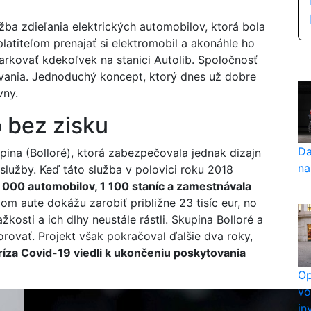
užba zdieľania elektrických automobilov, ktorá bola
atiteľom prenajať si elektromobil a akonáhle ho
arkovať kdekoľvek na stanici Autolib. Spoločnosť
ívania. Jednoduchý koncept, ktorý dnes už dobre
vny.
o bez zisku
Da
pina (Bolloré), ktorá zabezpečovala jednak dizajn
na
služby. Keď táto služba v polovici roku 2018
 000 automobilov, 1 100 staníc a zamestnávala
om aute dokážu zarobiť približne 23 tisíc eur, no
žkosti a ich dlhy neustále rástli. Skupina Bolloré a
orovať. Projekt však pokračoval ďalšie dva roky,
ríza Covid-19 viedli k ukončeniu poskytovania
Op
vo
in