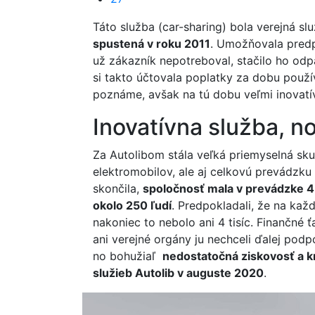
Táto služba (car-sharing) bola verejná sl
spustená v roku 2011
. Umožňovala predpl
už zákazník nepotreboval, stačilo ho odp
si takto účtovala poplatky za dobu použ
poznáme, avšak na tú dobu veľmi inovatí
Inovatívna služba, n
Za Autolibom stála veľká priemyselná sku
elektromobilov, ale aj celkovú prevádzku 
skončila,
spoločnosť mala v prevádzke 4
okolo 250 ľudí
. Predpokladali, že na každ
nakoniec to nebolo ani 4 tisíc. Finančné ťa
ani verejné orgány ju nechceli ďalej podp
no bohužiaľ
nedostatočná ziskovosť a k
služieb Autolib v auguste 2020
.