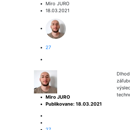
Miro JURO
18.03.2021
27
Dlhod
záľubo
výsle
techn
Miro JURO
Publikovane: 18.03.2021
27