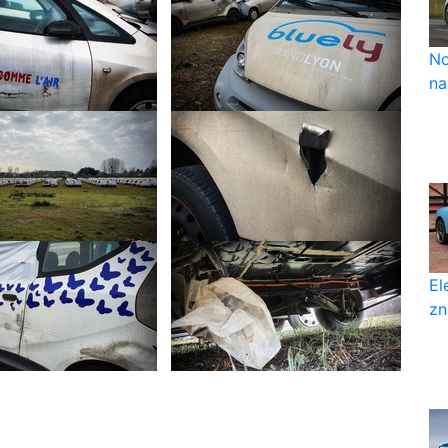
No
na
El
zn