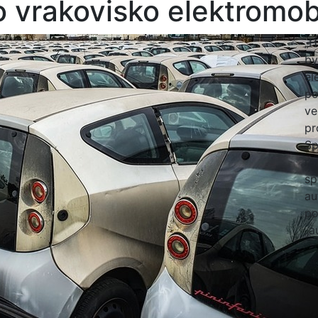
 vrakovisko elektromob
„H
by
el
po
ve
pr
Sp
ro
sp
au
po
„a