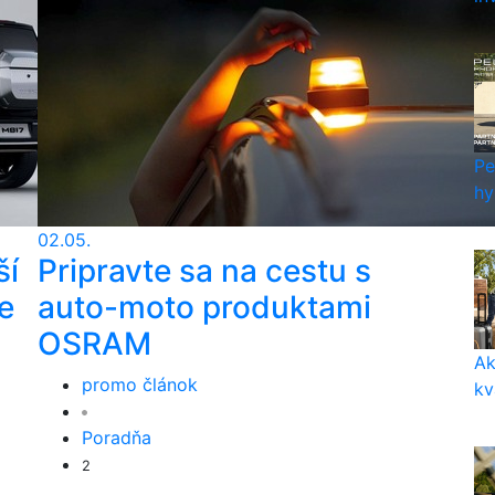
Pe
hy
02.05.
ší
Pripravte sa na cestu s
e
auto-moto produktami
OSRAM
Ak
promo článok
kv
Poradňa
2