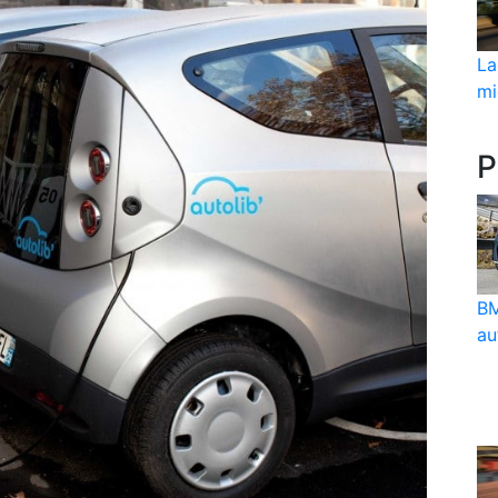
La
mi
P
BM
au