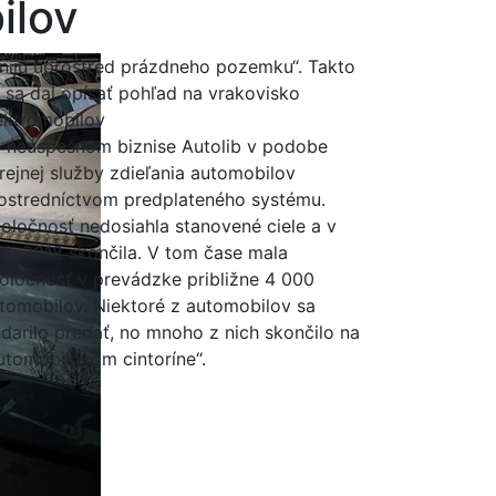
ilov
nijú uprostred prázdneho pozemku“. Takto
 sa dal opísať pohľad na vrakovisko
ektromobilov
 neúspešnom biznise Autolib v podobe
rejnej služby zdieľania automobilov
ostredníctvom predplateného systému.
oločnosť nedosiahla stanovené ciele a v
ku 2018 skončila. V tom čase mala
oločnosť v prevádzke približne 4 000
tomobilov. Niektoré z automobilov sa
darilo predať, no mnoho z nich skončilo na
utomobilovom cintoríne“.