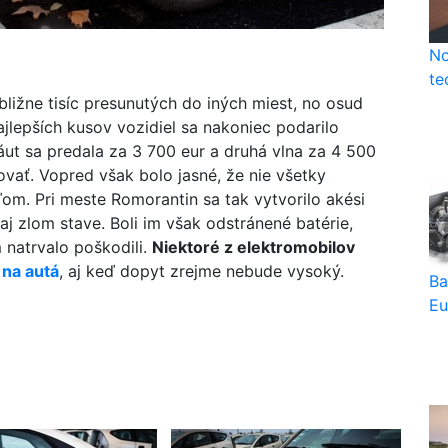
No
te
ižne tisíc presunutých do iných miest, no osud
ajlepších kusov vozidiel sa nakoniec podarilo
áut sa predala za 3 700 eur a druhá vlna za 4 500
čovať. Vopred však bolo jasné, že nie všetky
om. Pri meste Romorantin sa tak vytvorilo akési
j zlom stave. Boli im však odstránené batérie,
natrvalo poškodili.
Niektoré z elektromobilov
 na autá
, aj keď dopyt zrejme nebude vysoký.
Ba
Eu