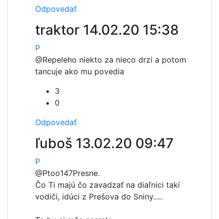
Odpovedať
traktor
14.02.20 15:38
P
@Re
peleho niekto za nieco drzi a potom
tancuje ako mu povedia
3
0
Odpovedať
ľuboš
13.02.20 09:47
P
@Ptoo147
Presne.
Čo Ti majú čo zavadzať na diaľnici takí
vodiči, idúci z Prešova do Sniny.....