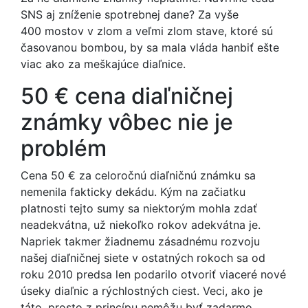
SNS aj zníženie spotrebnej dane? Za vyše
400 mostov v zlom a veľmi zlom stave, ktoré sú
časovanou bombou, by sa mala vláda hanbiť ešte
viac ako za meškajúce diaľnice.
50 € cena diaľničnej
známky vôbec nie je
problém
Cena 50 € za celoročnú diaľničnú známku sa
nemenila fakticky dekádu. Kým na začiatku
platnosti tejto sumy sa niektorým mohla zdať
neadekvátna, už niekoľko rokov adekvátna je.
Napriek takmer žiadnemu zásadnému rozvoju
našej diaľničnej siete v ostatných rokoch sa od
roku 2010 predsa len podarilo otvoriť viaceré nové
úseky diaľnic a rýchlostných ciest. Veci, ako je
táto, prosto z princípu nemôžu byť zadarmo.