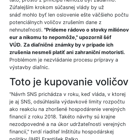
Zúfalejším krokom súčasnej vlády by už
snáď mohlo byť len oslovenie ešte väčšieho počtu
potenciálnych voličov zrušením dane z
nehnuteľnosti.
"Prídeme rádovo o stovky miliónov
eur a nikomu to nepomôže," upozornil šéf
VÚD.
Za diaľničné známky by v prípade ich
zrušenia nesmeli platiť ani zahraniční motoristi.
Problémom je nezvládanie procesu prípravy a
výstavby diaľnic.
Toto je kupovanie voličov
"Návrh SNS prichádza v roku, keď vláda, v ktorej
je aj SNS, odsúhlasila výdavkové limity rozpočtu
ako reakciu na zhoršené hospodárenie verejných
financií z roku 2018. Takéto návrhy sú krajne
nezodpovedné a na úkor udržateľnosti verejných
financií," tvrdí riaditeľ Inštitútu hospodárskej
politiky (IHP) František Palko.