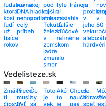
ľudstva,
rovnakej
o
pod
tyle
Iránom
je
no
ktorá
DNA
hladkej
našimi
a
problém
sto
kosí
nehovorí
podlahe
nohami.
zasiahla
v
v
ľudí
celý
Tekuté
ďalšie
jeho
80
už
príbeh
železo
kľúčové
veku
roč
tisíce
v
rafinérie
alebo
zá
rokov
zemskom
hardvéri
jadre
zmenilo
smer
Vedelisteze.sk
Zmäkli
Prečo
Čo
Toto
Aké
Chceš
Je
Mô
ti
musia
by
je
to
naučiť
zdravši
sa
čipsy?
byť
sa
vek,
je
psa
spať
jes