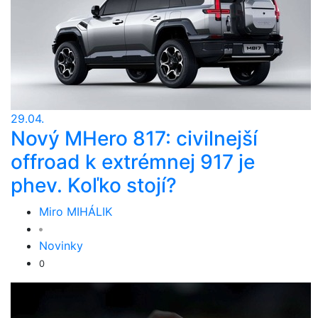
29.04.
Nový MHero 817: civilnejší
offroad k extrémnej 917 je
phev. Koľko stojí?
Miro MIHÁLIK
Novinky
0