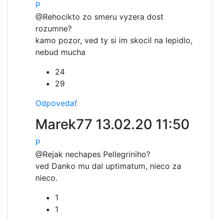
P
@Re
hocikto zo smeru vyzera dost
rozumne?
kamo pozor, ved ty si im skocil na lepidlo,
nebud mucha
24
29
Odpovedať
Marek77
13.02.20 11:50
P
@Re
jak nechapes Pellegriniho?
ved Danko mu dal uptimatum, nieco za
nieco.
1
1