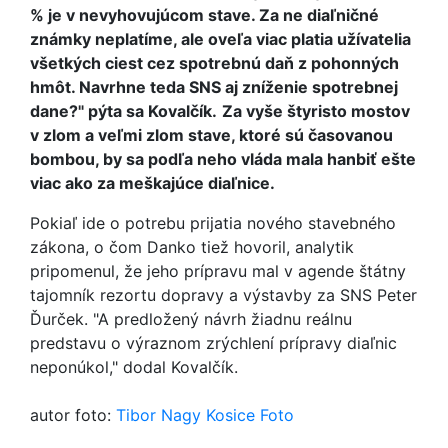
% je v nevyhovujúcom stave. Za ne diaľničné
známky neplatíme, ale oveľa viac platia užívatelia
všetkých ciest cez spotrebnú daň z pohonných
hmôt. Navrhne teda SNS aj zníženie spotrebnej
dane?" pýta sa Kovalčík.
Za vyše štyristo mostov
v zlom a veľmi zlom stave, ktoré sú časovanou
bombou, by sa podľa neho vláda mala hanbiť ešte
viac ako za meškajúce diaľnice.
Pokiaľ ide o potrebu prijatia nového stavebného
zákona, o čom Danko tiež hovoril, analytik
pripomenul, že jeho prípravu mal v agende štátny
tajomník rezortu dopravy a výstavby za SNS Peter
Ďurček. "A predložený návrh žiadnu reálnu
predstavu o výraznom zrýchlení prípravy diaľnic
neponúkol," dodal Kovalčík.
autor foto:
Tibor Nagy Kosice Foto