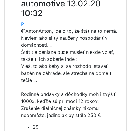
automotive
13.02.20
10:32
P
@Anton
Anton, ide o to, že štát na to nemá.
Neviem ako si ty naučený hospodáriť v
domácnosti....
Štát tie peniaze bude musieť niekde vziať,
takže ti ich zoberie inde :-)
Vieš, to ako keby si sa rozhodol stavať
bazén na záhrade, ale strecha na dome ti
tečie ...
Rodinné prídavky a dôchodky mohli zvýšiť
1000x, keďže sú pri moci 12 rokov.
Zrušenie diaľničnej známky nikomu
nepomôže, jedine ak by stála 250 €
29