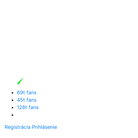
69t fans
45t fans
128t fans
Registrácia
Prihlásenie