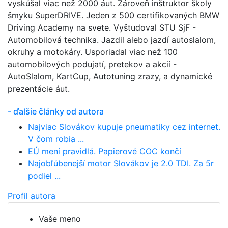
vyskúšal viac než 2000 áut. Zároveň inštruktor školy
šmyku SuperDRIVE. Jeden z 500 certifikovaných BMW
Driving Academy na svete. Vyštudoval STU SjF -
Automobilová technika. Jazdil alebo jazdí autoslalom,
okruhy a motokáry. Usporiadal viac než 100
automobilových podujatí, pretekov a akcií -
AutoSlalom, KartCup, Autotuning zrazy, a dynamické
prezentácie áut.
- ďalšie články od autora
Najviac Slovákov kupuje pneumatiky cez internet.
V čom robia ...
EÚ mení pravidlá. Papierové COC končí
Najobľúbenejší motor Slovákov je 2.0 TDI. Za 5r
podiel ...
Profil autora
Vaše meno