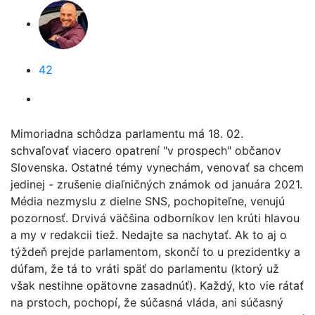
42
Mimoriadna schôdza parlamentu má 18. 02.
schvaľovať viacero opatrení "v prospech" občanov
Slovenska. Ostatné témy vynechám, venovať sa chcem
jedinej - zrušenie diaľničných známok od januára 2021.
Média nezmyslu z dielne SNS, pochopiteľne, venujú
pozornosť. Drvivá väčšina odborníkov len krúti hlavou
a my v redakcii tiež. Nedajte sa nachytať. Ak to aj o
týždeň prejde parlamentom, skončí to u prezidentky a
dúfam, že tá to vráti späť do parlamentu (ktorý už
však nestihne opätovne zasadnúť). Každý, kto vie rátať
na prstoch, pochopí, že súčasná vláda, ani súčasný