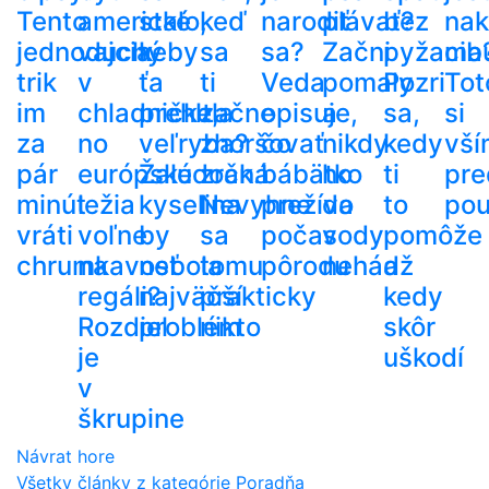
Tento
americké
stalo,
keď
narodiť
plávať?
bez
nak
jednoduchý
vajcia
keby
sa
sa?
Začni
pyžama
cib
trik
v
ťa
ti
Veda
pomaly
Pozri
Tot
im
chladničke,
prehltla
začne
opisuje,
a
sa,
si
za
no
veľryba?
zhoršovať
čo
nikdy
kedy
vší
pár
európske
Žalúdočná
zrak.
bábätko
ho
ti
pre
minút
ležia
kyselina
Nevyhne
prežíva
do
to
pou
vráti
voľne
by
sa
počas
vody
pomôže
chrumkavosť
na
nebola
tomu
pôrodu
nehádž
a
regáli?
najväčší
prakticky
kedy
Rozdiel
problém
nikto
skôr
je
uškodí
v
škrupine
Návrat hore
Všetky články z kategórie Poradňa