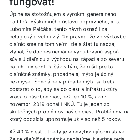
fungovať!
Úplne sa stotožňujem s výrokmi generálneho
riaditeľa Výskumného ústavu dopravného, a. s.
Ľubomíra Palčáka, tento návrh označil za
nelogický a veľmi zlý. "Je pravda, že vo výstavbe
diaľnic sme na tom veľmi zle a štát tu naozaj
zlyhal, že dodnes nemáme vybudovanú aspoň
súvislú diaľnicu z východu na západ a zo severu
na juh," uviedol Palčák s tým, že rušiť pre to
diaľničné známky, prípadne aj mýto je úplný
nezmysel. Špeciálne v prípade mýta sa treba
postarať o to, aby sa do ciest a infraštruktúry
vracalo násobne viac, než len 10 %, ako v
novembri 2019 odhalil NKÚ. Tu je jeden zo
skutočných problémov našich ciest. Problémov, na
ktorý opozícia upozorňuje už viac než 5 rokov.
Až 40 % ciest I. triedy je v nevyhovujúcom stave.
Za ne diaľničné známky neplatíme. Navrhne teda