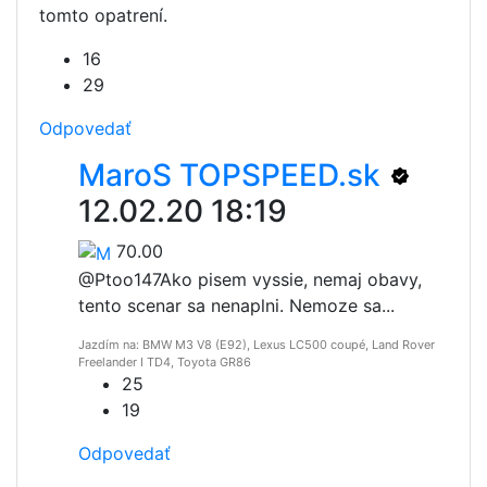
tomto opatrení.
16
29
Odpovedať
MaroS TOPSPEED.sk
12.02.20 18:19
70.00
@Ptoo147
Ako pisem vyssie, nemaj obavy,
tento scenar sa nenaplni. Nemoze sa...
Jazdím na: BMW M3 V8 (E92), Lexus LC500 coupé, Land Rover
Freelander I TD4, Toyota GR86
25
19
Odpovedať