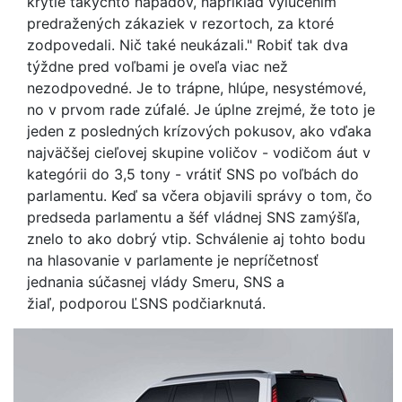
krytie takýchto nápadov, napríklad vylúčením
predražených zákaziek v rezortoch, za ktoré
zodpovedali. Nič také neukázali." Robiť tak dva
týždne pred voľbami je oveľa viac než
nezodpovedné. Je to trápne, hlúpe, nesystémové,
no v prvom rade zúfalé. Je úplne zrejmé, že toto je
jeden z posledných krízových pokusov, ako vďaka
najväčšej cieľovej skupine voličov - vodičom áut v
kategórii do 3,5 tony - vrátiť SNS po voľbách do
parlamentu. Keď sa včera objavili správy o tom, čo
predseda parlamentu a šéf vládnej SNS zamýšľa,
znelo to ako dobrý vtip. Schválenie aj tohto bodu
na hlasovanie v parlamente je nepríčetnosť
jednania súčasnej vlády Smeru, SNS a
žiaľ, podporou ĽSNS podčiarknutá.