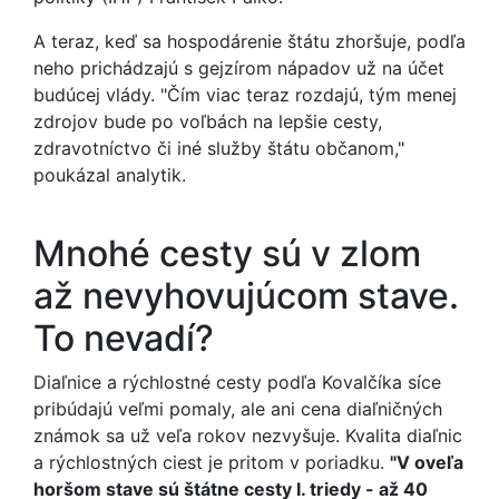
A teraz, keď sa hospodárenie štátu zhoršuje, podľa
neho prichádzajú s gejzírom nápadov už na účet
budúcej vlády. "Čím viac teraz rozdajú, tým menej
zdrojov bude po voľbách na lepšie cesty,
zdravotníctvo či iné služby štátu občanom,"
poukázal analytik.
Mnohé cesty sú v zlom
až nevyhovujúcom stave.
To nevadí?
Diaľnice a rýchlostné cesty podľa Kovalčíka síce
pribúdajú veľmi pomaly, ale ani cena diaľničných
známok sa už veľa rokov nezvyšuje. Kvalita diaľnic
a rýchlostných ciest je pritom v poriadku.
"V oveľa
horšom stave sú štátne cesty I. triedy - až 40