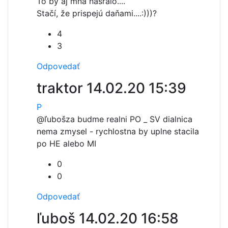
To by aj mňa nasralo....
Stačí, že prispejú daňami....:)))?
4
3
Odpovedať
traktor
14.02.20 15:39
P
@ľuboš
za budme realni PO _ SV dialnica
nema zmysel - rychlostna by uplne stacila
po HE alebo MI
0
0
Odpovedať
ľuboš
14.02.20 16:58