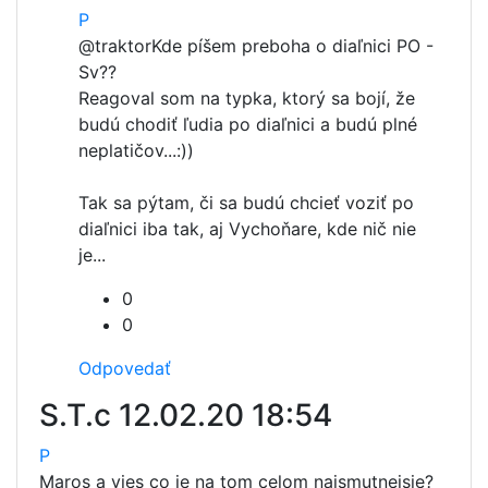
P
@traktor
Kde píšem preboha o diaľnici PO -
Sv??
Reagoval som na typka, ktorý sa bojí, že
budú chodiť ľudia po diaľnici a budú plné
neplatičov...:))
Tak sa pýtam, či sa budú chcieť voziť po
diaľnici iba tak, aj Vychoňare, kde nič nie
je...
0
0
Odpovedať
S.T.c
12.02.20 18:54
P
Maros a vies co je na tom celom najsmutnejsie?