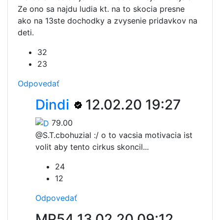
Ze ono sa najdu ludia kt. na to skocia presne
ako na 13ste dochodky a zvysenie pridavkov na
deti.
32
23
Odpovedať
Dindi
12.02.20 19:27
79.00
@S.T.c
bohuzial :/ o to vacsia motivacia ist
volit aby tento cirkus skoncil...
24
12
Odpovedať
MP54
13.02.20 09:12