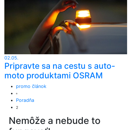
02.05.
Pripravte sa na cestu s auto-
moto produktami OSRAM
promo článok
Poradňa
2
Nemôže a nebude to