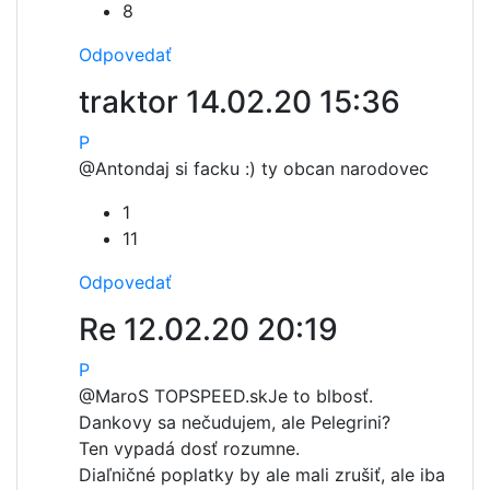
8
Odpovedať
traktor
14.02.20 15:36
P
@Anton
daj si facku :) ty obcan narodovec
1
11
Odpovedať
Re
12.02.20 20:19
P
@MaroS TOPSPEED.sk
Je to blbosť.
Dankovy sa nečudujem, ale Pelegrini?
Ten vypadá dosť rozumne.
Diaľničné poplatky by ale mali zrušiť, ale iba