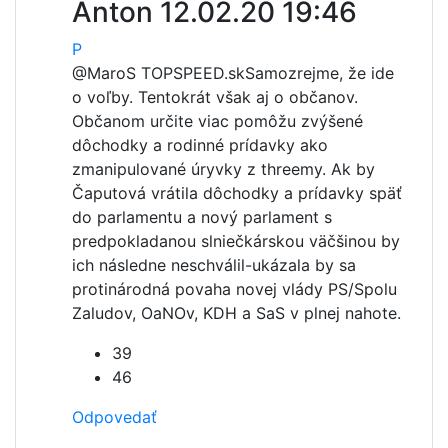
Anton
12.02.20 19:46
P
@MaroS TOPSPEED.sk
Samozrejme, že ide
o voľby. Tentokrát však aj o občanov.
Občanom určite viac pomôžu zvýšené
dôchodky a rodinné prídavky ako
zmanipulované úryvky z threemy. Ak by
Čaputová vrátila dôchodky a prídavky späť
do parlamentu a nový parlament s
predpokladanou slniečkárskou väčšinou by
ich následne neschválil-ukázala by sa
protinárodná povaha novej vlády PS/Spolu
Zaludov, OaNOv, KDH a SaS v plnej nahote.
39
46
Odpovedať