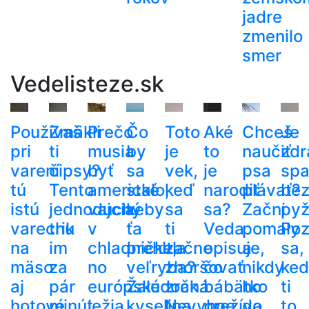
jadre
zmenilo
smer
Vedelisteze.sk
Používaš
Zmäkli
Prečo
Čo
Toto
Aké
Chceš
Je
pri
ti
musia
by
je
to
naučiť
zdr
varení
čipsy?
byť
sa
vek,
je
psa
spa
tú
Tento
americké
stalo,
keď
narodiť
plávať?
be
istú
jednoduchý
vajcia
keby
sa
sa?
Začni
py
varechu
trik
v
ťa
ti
Veda
pomaly
Poz
na
im
chladničke,
prehltla
začne
opisuje,
a
sa,
mäso
za
no
veľryba?
zhoršovať
čo
nikdy
ke
aj
pár
európske
Žalúdočná
zrak.
bábätko
ho
ti
hotové
minút
ležia
kyselina
Nevyhne
prežíva
do
to