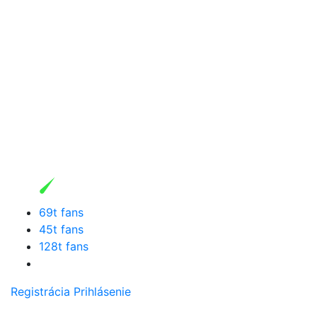
69t fans
45t fans
128t fans
Registrácia
Prihlásenie