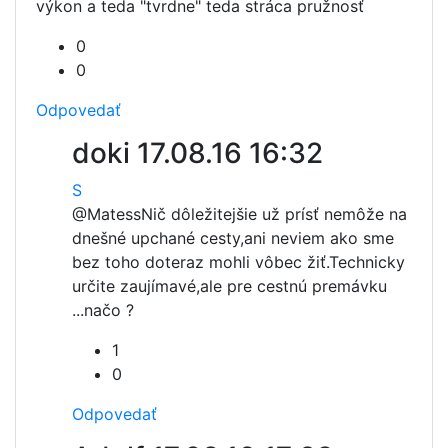
výkon a teda "tvrdne" teda stráca pružnosť
0
0
Odpovedať
doki
17.08.16 16:32
S
@Matess
Nič dôležitejšie už prísť nemôže na
dnešné upchané cesty,ani neviem ako sme
bez toho doteraz mohli vôbec žiť.Technicky
určite zaujímavé,ale pre cestnú premávku
...načo ?
1
0
Odpovedať