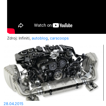
Zdroj: Infiniti,
autoblog
,
carscoops
28.04.2015