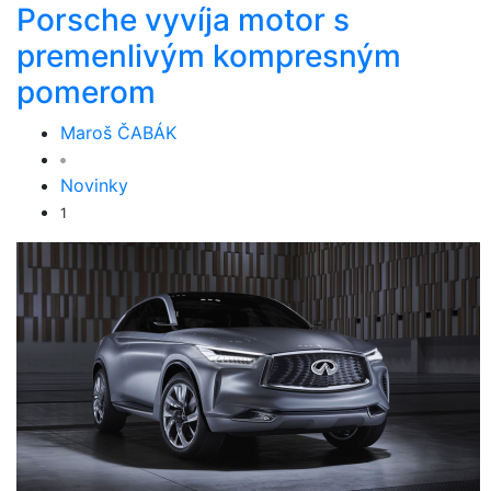
Porsche vyvíja motor s
premenlivým kompresným
pomerom
Maroš ČABÁK
Novinky
1