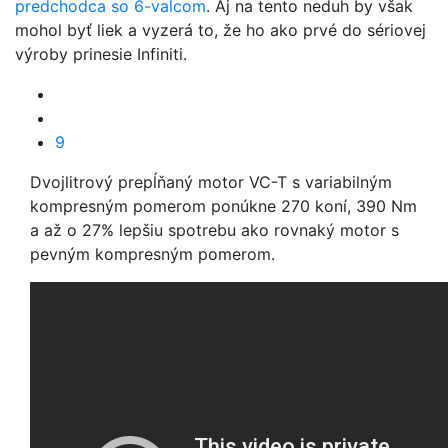
predchodca so 6-valcom
. Aj na tento neduh by však
mohol byť liek a vyzerá to, že ho ako prvé do sériovej
výroby prinesie Infiniti.
9
Dvojlitrový prepĺňaný motor VC-T s variabilným
kompresným pomerom ponúkne 270 koní, 390 Nm
a až o 27% lepšiu spotrebu ako rovnaký motor s
pevným kompresným pomerom.