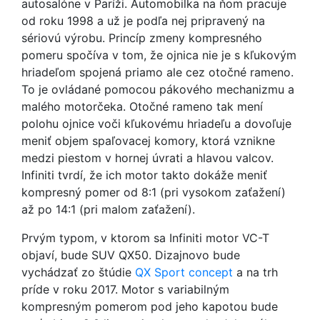
autosalóne v Paríži. Automobilka na ňom pracuje
od roku 1998 a už je podľa nej pripravený na
sériovú výrobu. Princíp zmeny kompresného
pomeru spočíva v tom, že ojnica nie je s kľukovým
hriadeľom spojená priamo ale cez otočné rameno.
To je ovládané pomocou pákového mechanizmu a
malého motorčeka. Otočné rameno tak mení
polohu ojnice voči kľukovému hriadeľu a dovoľuje
meniť objem spaľovacej komory, ktorá vznikne
medzi piestom v hornej úvrati a hlavou valcov.
Infiniti tvrdí, že ich motor takto dokáže meniť
kompresný pomer od 8:1 (pri vysokom zaťažení)
až po 14:1 (pri malom zaťažení).
Prvým typom, v ktorom sa Infiniti motor VC-T
objaví, bude SUV QX50. Dizajnovo bude
vychádzať zo štúdie
QX Sport
concept
a na trh
príde v roku 2017. Motor s variabilným
kompresným pomerom pod jeho kapotou bude