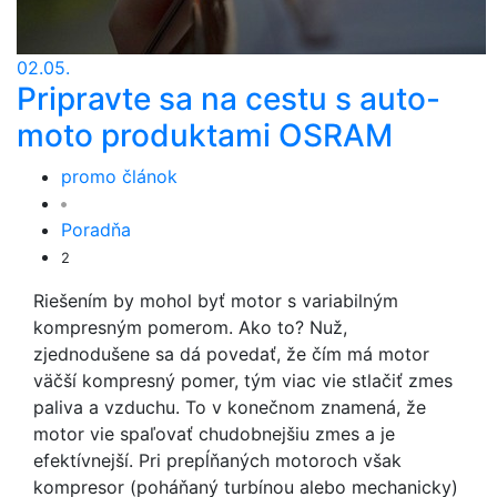
02.05.
Pripravte sa na cestu s auto-
moto produktami OSRAM
promo článok
Poradňa
2
Riešením by mohol byť motor s variabilným
kompresným pomerom. Ako to? Nuž,
zjednodušene sa dá povedať, že čím má motor
väčší kompresný pomer, tým viac vie stlačiť zmes
paliva a vzduchu. To v konečnom znamená, že
motor vie spaľovať chudobnejšiu zmes a je
efektívnejší. Pri prepĺňaných motoroch však
kompresor (poháňaný turbínou alebo mechanicky)