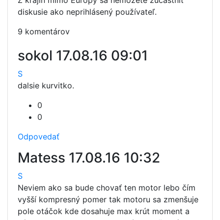
Z krajín mimo Európy sa nemôžete zúčastniť
diskusie ako neprihlásený používateľ.
9 komentárov
sokol
17.08.16 09:01
S
dalsie kurvitko.
0
0
Odpovedať
Matess
17.08.16 10:32
S
Neviem ako sa bude chovať ten motor lebo čím
vyšší kompresný pomer tak motoru sa zmenšuje
pole otáčok kde dosahuje max krút moment a