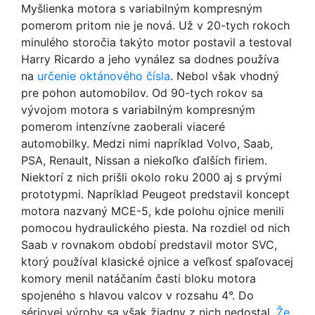
Myšlienka motora s variabilným kompresným
pomerom pritom nie je nová. Už v 20-tych rokoch
minulého storočia takýto motor postavil a testoval
Harry Ricardo a jeho vynález sa dodnes používa
na
určenie oktánového čísla
. Nebol však vhodný
pre pohon automobilov. Od 90-tych rokov sa
vývojom motora s variabilným kompresným
pomerom intenzívne zaoberali viaceré
automobilky. Medzi nimi napríklad Volvo, Saab,
PSA, Renault, Nissan a niekoľko ďalších firiem.
Niektorí z nich prišli okolo roku 2000 aj s prvými
prototypmi. Napríklad Peugeot predstavil koncept
motora nazvaný MCE-5, kde polohu ojnice menili
pomocou hydraulického piesta. Na rozdiel od nich
Saab v rovnakom období predstavil motor SVC,
ktorý používal klasické ojnice a veľkosť spaľovacej
komory menil natáčaním časti bloku motora
spojeného s hlavou valcov v rozsahu 4°. Do
sériovej výroby sa však žiadny z nich nedostal.
Že