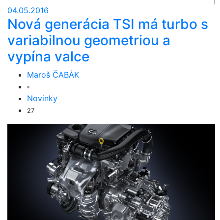
04.05.2016
Nová generácia TSI má turbo s
variabilnou geometriou a
vypína valce
Maroš ČABÁK
Novinky
27