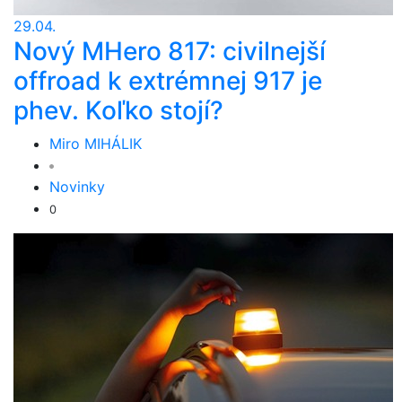
29.04.
Nový MHero 817: civilnejší
offroad k extrémnej 917 je
phev. Koľko stojí?
Miro MIHÁLIK
Novinky
0