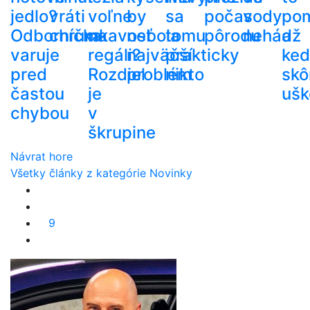
jedlo?
vráti
voľne
by
sa
počas
vody
po
Odborníčka
chrumkavosť
na
nebola
tomu
pôrodu
nehádž
a
varuje
regáli?
najväčší
prakticky
ke
pred
Rozdiel
problém
nikto
skô
častou
je
ušk
chybou
v
škrupine
Návrat hore
Všetky články z kategórie Novinky
9