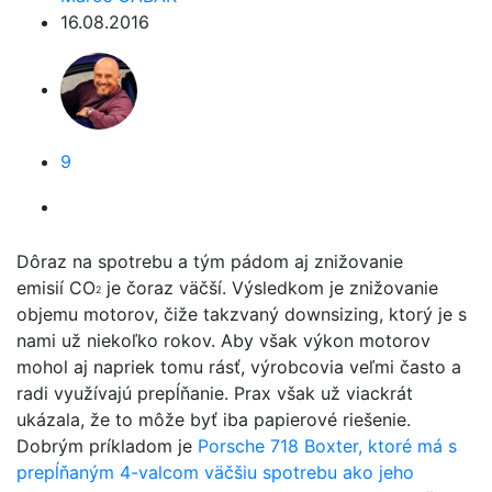
16.08.2016
9
Dôraz na spotrebu a tým pádom aj znižovanie
emisií CO
je čoraz väčší. Výsledkom je znižovanie
2
objemu motorov, čiže takzvaný downsizing, ktorý je s
nami už niekoľko rokov. Aby však výkon motorov
mohol aj napriek tomu rásť, výrobcovia veľmi často a
radi využívajú prepĺňanie. Prax však už viackrát
ukázala, že to môže byť iba papierové riešenie.
Dobrým príkladom je
Porsche 718 Boxter, ktoré má s
prepĺňaným 4-valcom väčšiu spotrebu ako jeho