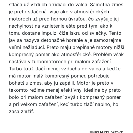
stláča už vzduch prúdiaci do valca. Samotná zmes
je preto stlačená viac ako v atmosférických
motoroch už pred hornou úvraťou, čo zvyšuje jej
náchylnosť na vznietenie ešte pred tým, ako k
tomu dostane impulz, čiže iskru od sviečky. Tento
jav sa nazýva detonačné horenie a je samozrejme
veľmi nežiaduci. Preto majú prepĺňané motory nižší
kompresný pomer ako atmosférické. Problém však
nastáva v turbomotoroch pri malom zaťažení.
Turbo totiž tlačí menej vzduchu do valca a keďže
má motor malý kompresný pomer, potrebuje
bohatšiu zmes, aby ju zapálil. Motor je preto v
takomto režime menej efektívny. Ideálne by preto
bolo pri malom zaťažení zvýšiť kompresný pomer
a pri veľkom zaťažení, keď turbo tlačí naplno, ho
zasa znížiť.