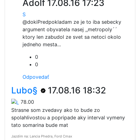
Adolf
17.08.16 17:23
S
@doki
Predpokladam ze je to iba sebecky
argument obyvatela nasej ,,metropoly´´
ktory len zabudol ze svet sa netoci okolo
jedneho mesta...
0
0
Odpovedať
Lubo§
17.08.16 18:32
78.00
Strasne som zvedavy ako to bude zo
spolahlivostou a popripade aky interval vymeny
tato somarina bude mat
Jazdím na: Lancia Phedra, Ford Cmax