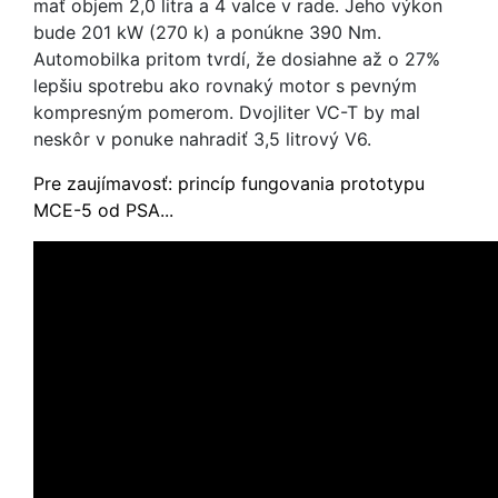
mať objem 2,0 litra a 4 valce v rade. Jeho výkon
bude 201 kW (270 k) a ponúkne 390 Nm.
Automobilka pritom tvrdí, že dosiahne až o 27%
lepšiu spotrebu ako rovnaký motor s pevným
kompresným pomerom. Dvojliter VC-T by mal
neskôr v ponuke nahradiť 3,5 litrový V6.
Pre zaujímavosť: princíp fungovania prototypu
MCE-5 od PSA...