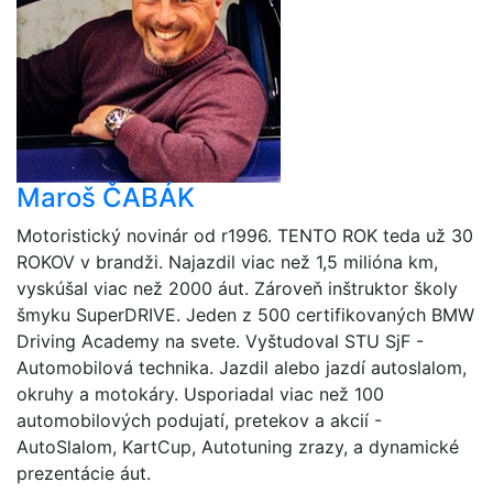
Maroš ČABÁK
Motoristický novinár od r1996. TENTO ROK teda už 30
ROKOV v brandži. Najazdil viac než 1,5 milióna km,
vyskúšal viac než 2000 áut. Zároveň inštruktor školy
šmyku SuperDRIVE. Jeden z 500 certifikovaných BMW
Driving Academy na svete. Vyštudoval STU SjF -
Automobilová technika. Jazdil alebo jazdí autoslalom,
okruhy a motokáry. Usporiadal viac než 100
automobilových podujatí, pretekov a akcií -
AutoSlalom, KartCup, Autotuning zrazy, a dynamické
prezentácie áut.