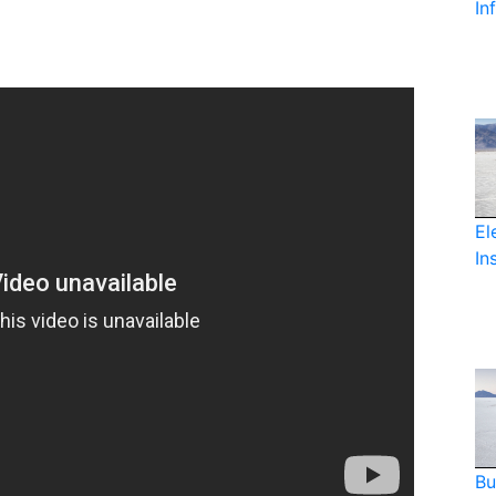
In
El
In
Bu