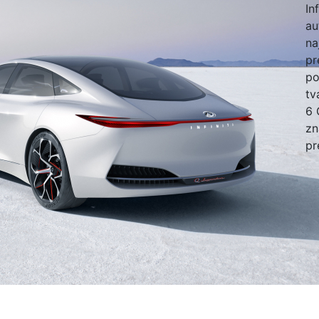
In
au
na
pr
po
tv
6 
zn
pr