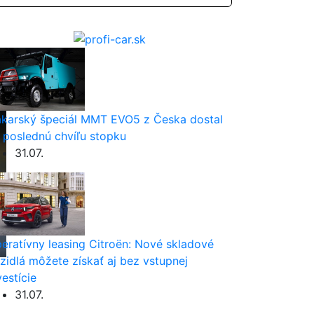
karský špeciál MMT EVO5 z Česka dostal
 poslednú chvíľu stopku
31.07.
eratívny leasing Citroën: Nové skladové
zidlá môžete získať aj bez vstupnej
vestície
31.07.