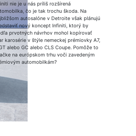
finiti nie je u nás príliš rozšírená
tomobilka, čo je tak trochu škoda. Na
jbližšom autosalóne v Detroite však plánujú
edstaviť nový koncept Infiniti, ktorý by
dľa prvotných návrhov mohol kopírovať
ar karosérie v štýle nemeckej prémiovky A7,
GT alebo GC alebo CLS Coupe. Pomôže to
ačke na európskom trhu voči zavedeným
émiovým automobilkám?