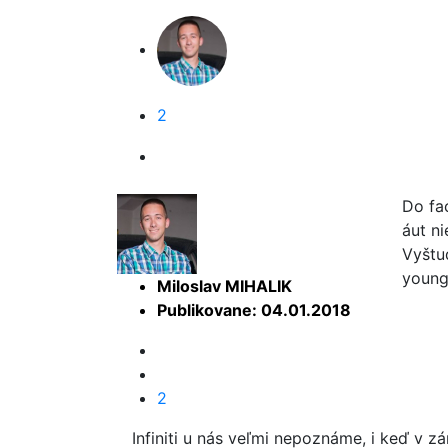
2
Do fa
áut n
Vyštu
young
Miloslav MIHALIK
Publikovane: 04.01.2018
2
Infiniti u nás veľmi nepoznáme, i keď v z