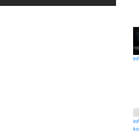
In
In
k