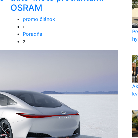
OSRAM
promo článok
Pe
Poradňa
hy
2
Ak
kv