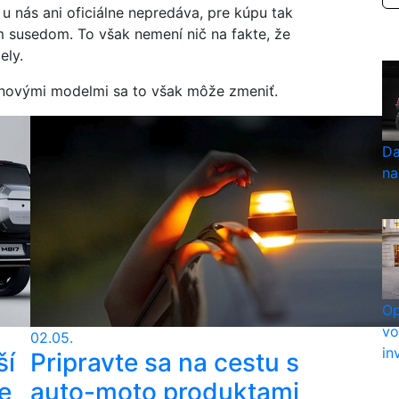
u nás ani oficiálne nepredáva, pre kúpu tak
 susedom. To však nemení nič na fakte, že
ely.
, s novými modelmi sa to však môže zmeniť.
Da
na
Op
vo
02.05.
in
ší
Pripravte sa na cestu s
e
auto-moto produktami