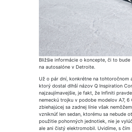
Bližšie informácie o koncepte, či to bude 
na autosalóne v Detroite.
Už o pár dní, konkrétne na tohtoročnom a
ktorý dostal dlhší názov Q Inspiration Co
najzaujímavejšie, je fakt, že Infiniti pr
nemeckú trojku v podobe modelov A7, 6
zbiehajúcej sa zadnej línie však nemôžem
vzniknúť len sedan, ktorému sa nebude ot
použitie pohonných jednotiek, nie je vyl
ale ani čistý elektromobil. Uvidíme, s čím