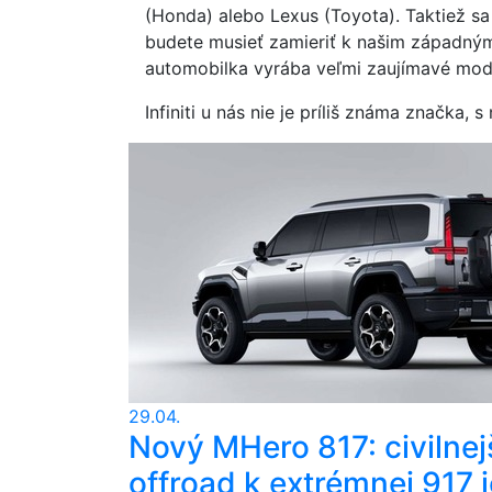
(Honda) alebo Lexus (Toyota). Taktiež sa 
budete musieť zamieriť k našim západným
automobilka vyrába veľmi zaujímavé mod
Infiniti u nás nie je príliš známa značka
29.04.
Nový MHero 817: civilnej
offroad k extrémnej 917 j