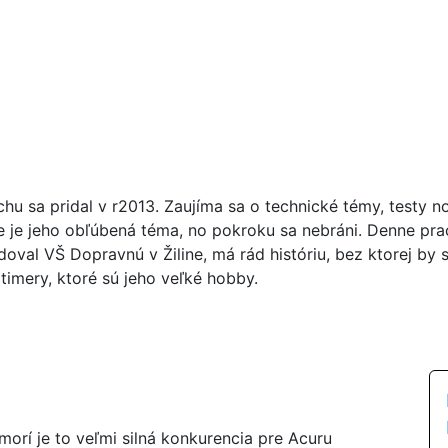
chu sa pridal v r2013. Zaujíma sa o technické témy, testy n
ie je jeho obľúbená téma, no pokroku sa nebráni. Denne pr
doval VŠ Dopravnú v Žiline, má rád históriu, bez ktorej by 
timery, ktoré sú jeho veľké hobby.
ámorí je to veľmi silná konkurencia pre Acuru