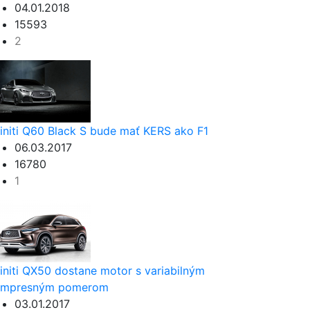
04.01.2018
15593
2
finiti Q60 Black S bude mať KERS ako F1
06.03.2017
16780
1
finiti QX50 dostane motor s variabilným
ompresným pomerom
03.01.2017