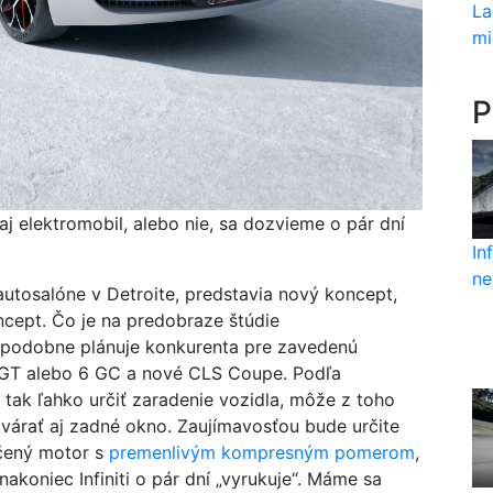
La
mi
P
aj elektromobil, alebo nie, sa dozvieme o pár dní
In
ne
utosalóne v Detroite, predstavia nový koncept,
ncept. Čo je na predobraze štúdie
avdepodobne plánuje konkurenta pre zavedenú
 GT alebo 6 GC a nové CLS Coupe. Podľa
 tak ľahko určiť zaradenie vozidla, môže z toho
várať aj zadné okno. Zaujímavosťou bude určite
účený motor s
premenlivým kompresným pomerom
,
 nakoniec Infiniti o pár dní „vyrukuje“. Máme sa