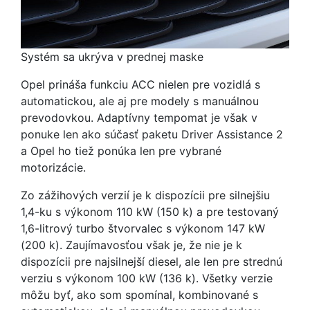
Systém sa ukrýva v prednej maske
Opel prináša funkciu ACC nielen pre vozidlá s
automatickou, ale aj pre modely s manuálnou
prevodovkou. Adaptívny tempomat je však v
ponuke len ako súčasť paketu Driver Assistance 2
a Opel ho tiež ponúka len pre vybrané
motorizácie.
Zo zážihových verzií je k dispozícii pre silnejšiu
1,4-ku s výkonom 110 kW (150 k) a pre testovaný
1,6-litrový turbo štvorvalec s výkonom 147 kW
(200 k). Zaujímavosťou však je, že nie je k
dispozícii pre najsilnejší diesel, ale len pre strednú
verziu s výkonom 100 kW (136 k). Všetky verzie
môžu byť, ako som spomínal, kombinované s