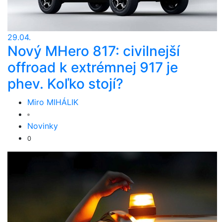
29.04.
Nový MHero 817: civilnejší
offroad k extrémnej 917 je
phev. Koľko stojí?
Miro MIHÁLIK
Novinky
0