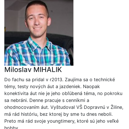
Miloslav MIHALIK
Do fachu sa pridal v r2013. Zaujíma sa o technické
témy, testy nových áut a jazdeniek. Naopak
konektivita áut nie je jeho obľúbená téma, no pokroku
sa nebráni. Denne pracuje s cenníkmi a
ohodnocovaním áut. Vyštudoval VŠ Dopravnú v Žiline,
má rád históriu, bez ktorej by sme tu dnes neboli.
Preto má rád svoje youngtimery, ktoré sú jeho veľké
hobby.