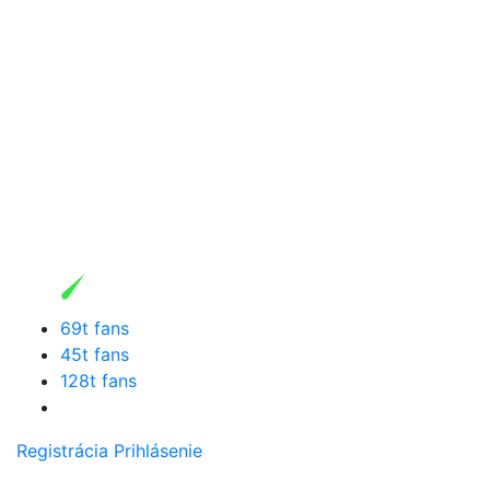
69t fans
45t fans
128t fans
Registrácia
Prihlásenie