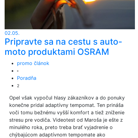
02.05.
Pripravte sa na cestu s auto-
moto produktami OSRAM
promo článok
Poradňa
2
Opel však vypočul hlasy zákazníkov a do ponuky
konečne pridal adaptívny tempomat. Ten prináša
voči tomu bežnému vyšší komfort a tiež zníženie
stresu pre vodiča. Videotest od Maroša je ešte z
minulého roka, preto treba brať vyjadrenie o
chýbajúcom adaptívnom tempomate ako