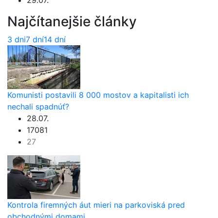
Najčítanejšie články
3 dni
7 dní
14 dní
Komunisti postavili 8 000 mostov a kapitalisti ich
nechali spadnúť?
28.07.
17081
27
Kontrola firemných áut mieri na parkoviská pred
obchodnými domami