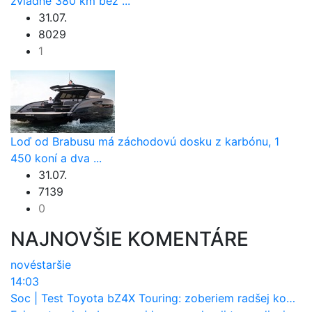
zvládne 380 km bez ...
31.07.
8029
1
Loď od Brabusu má záchodovú dosku z karbónu, 1
450 koní a dva ...
31.07.
7139
0
NAJNOVŠIE KOMENTÁRE
nové
staršie
14:03
Soc
|
Test Toyota bZ4X Touring: zoberiem radšej kombi