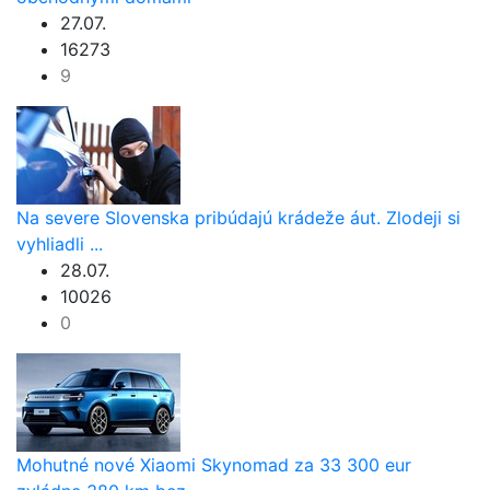
27.07.
16273
9
Na severe Slovenska pribúdajú krádeže áut. Zlodeji si
vyhliadli ...
28.07.
10026
0
Mohutné nové Xiaomi Skynomad za 33 300 eur