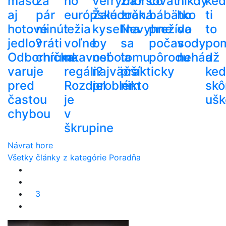
mäso
za
no
veľryba?
zhoršovať
čo
nikdy
ke
aj
pár
európske
Žalúdočná
zrak.
bábätko
ho
ti
hotové
minút
ležia
kyselina
Nevyhne
prežíva
do
to
jedlo?
vráti
voľne
by
sa
počas
vody
po
Odborníčka
chrumkavosť
na
nebola
tomu
pôrodu
nehádž
a
varuje
regáli?
najväčší
prakticky
ke
pred
Rozdiel
problém
nikto
skô
častou
je
ušk
chybou
v
škrupine
Návrat hore
Všetky články z kategórie Poradňa
3