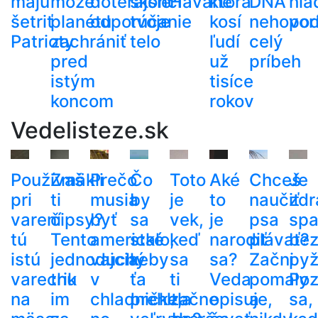
majú
môže
doterajšie
skončí
Havane
ktorá
DNA
hla
šetriť
planétu
odporúčanie
tvoje
kosí
nehovor
pod
Patrioty
zachrániť
telo
ľudí
celý
pred
už
príbeh
istým
tisíce
koncom
rokov
Vedelisteze.sk
Používaš
Zmäkli
Prečo
Čo
Toto
Aké
Chceš
Je
pri
ti
musia
by
je
to
naučiť
zdr
varení
čipsy?
byť
sa
vek,
je
psa
spa
tú
Tento
americké
stalo,
keď
narodiť
plávať?
be
istú
jednoduchý
vajcia
keby
sa
sa?
Začni
py
varechu
trik
v
ťa
ti
Veda
pomaly
Poz
na
im
chladničke,
prehltla
začne
opisuje,
a
sa,