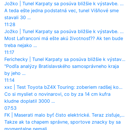
Jožko
|
Tunel Karpaty sa posúva bližšie k výstavbe. NDS urobila dôležitý krok
A teda ešte jedna podstatná vec, tunel Višňové sme
stavali 30 ...
11:28
Jožko
|
Tunel Karpaty sa posúva bližšie k výstavbe. NDS urobila dôležitý krok
Most Lafranconi má ešte akú životnosť?? Ak ten bude
treba nejako ...
11:17
Ferichecky
|
Tunel Karpaty sa posúva bližšie k výstavbe. NDS urobila dôležitý krok
"Podľa analýzy Bratislavského samosprávneho kraja
by jeho ...
11:14
xxc
|
Test Toyota bZ4X Touring: zoberiem radšej kombi
Co si mysliet o novinarovi, co by za 14 cm kufra
kludne doplatil 3000 ...
07:53
FK
|
Maserati malo byť čisto elektrické. Teraz zisťuje, že potrebuje nový osemvalcový motor
Takze ak ta chapem správne, sportove znacky by sa
momentalne nemali ...