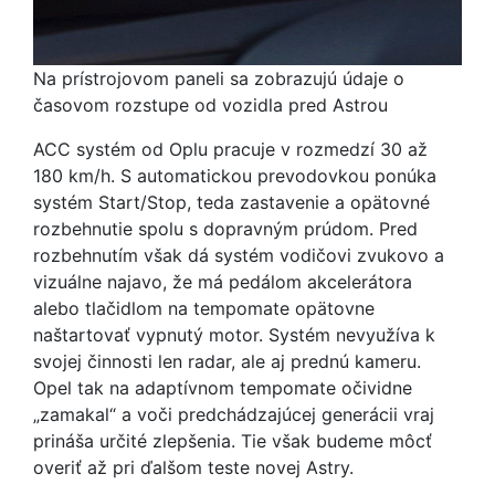
Na prístrojovom paneli sa zobrazujú údaje o
časovom rozstupe od vozidla pred Astrou
ACC systém od Oplu pracuje v rozmedzí 30 až
180 km/h. S automatickou prevodovkou ponúka
systém Start/Stop, teda zastavenie a opätovné
rozbehnutie spolu s dopravným prúdom. Pred
rozbehnutím však dá systém vodičovi zvukovo a
vizuálne najavo, že má pedálom akcelerátora
alebo tlačidlom na tempomate opätovne
naštartovať vypnutý motor. Systém nevyužíva k
svojej činnosti len radar, ale aj prednú kameru.
Opel tak na adaptívnom tempomate očividne
„zamakal“ a voči predchádzajúcej generácii vraj
prináša určité zlepšenia. Tie však budeme môcť
overiť až pri ďalšom teste novej Astry.