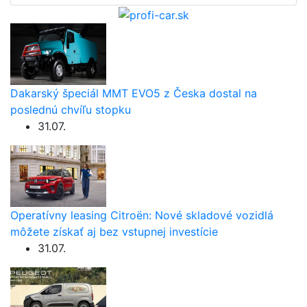
Dakarský špeciál MMT EVO5 z Česka dostal na
poslednú chvíľu stopku
31.07.
Operatívny leasing Citroën: Nové skladové vozidlá
môžete získať aj bez vstupnej investície
31.07.