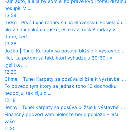
Fajn auto, ale ja by som si ho prave kvoli tomu dizajnu
nekupil. V ...
13:54
rusko
|
Prvé fixné radary sú na Slovensku. Posielajú už pokuty? Ukáže ich Waze?
akože oni nakúpia ruské, ešte raz, ruské! radary v
dobe, keď ...
13:28
Jožko
|
Tunel Karpaty sa posúva bližšie k výstavbe. NDS urobila dôležitý krok
Hej, ...a potom sú takí, ktorí vyhadzujú 20-30k v
igelitke, ...
12:20
Chmel
|
Tunel Karpaty sa posúva bližšie k výstavbe. NDS urobila dôležitý krok
To povedz tym ktory sa jednak toho 13 dochodku
nedoziju, tak ziju z ...
12:18
Jenny
|
Tunel Karpaty sa posúva bližšie k výstavbe. NDS urobila dôležitý krok
Finančný podvod vám nielenže berie peniaze – ničí
vaše ...
11:30