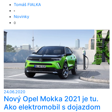
Tomáš FIALKA
Novinky
0
24.06.2020
Nový Opel Mokka 2021 je tu.
Ako elektromobil s dojazdom