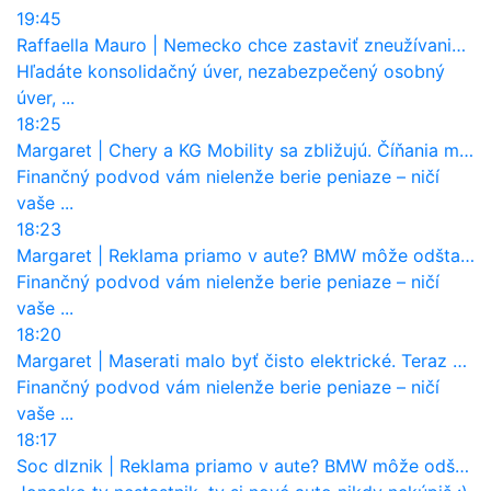
19:45
Raffaella Mauro
|
Nemecko chce zastaviť zneužívanie dotácií na elektromobily. Pritvrdí pravidlá
Hľadáte konsolidačný úver, nezabezpečený osobný
úver, ...
18:25
Margaret
|
Chery a KG Mobility sa zbližujú. Číňania môžu získať 10 % bývalého SsangYongu
Finančný podvod vám nielenže berie peniaze – ničí
vaše ...
18:23
Margaret
|
Reklama priamo v aute? BMW môže odštartovať nový trend
Finančný podvod vám nielenže berie peniaze – ničí
vaše ...
18:20
Margaret
|
Maserati malo byť čisto elektrické. Teraz zisťuje, že potrebuje nový osemvalcový motor
Finančný podvod vám nielenže berie peniaze – ničí
vaše ...
18:17
Soc dlznik
|
Reklama priamo v aute? BMW môže odštartovať nový trend