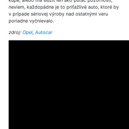
kupé, alebo má slúžiť len ako pútač pozornosti,
neviem, každopádne je to príťažlivé auto, ktoré by
v prípade sériovej výroby nad ostatnými veru
poriadne vyčnievalo.
zdroj:
Opel
,
Autocar