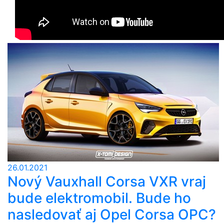
26.01.2021
Nový Vauxhall Corsa VXR vraj
bude elektromobil. Bude ho
nasledovať aj Opel Corsa OPC?