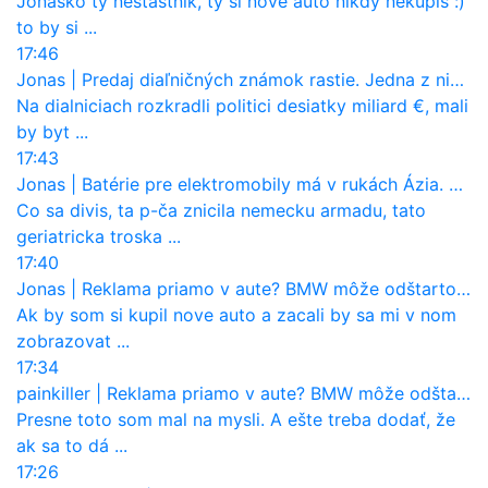
Jonasko ty nestastnik, ty si nové auto nikdy nekúpiš :)
to by si ...
17:46
Jonas
|
Predaj diaľničných známok rastie. Jedna z nich zaznamenala nečakane výrazný nárast
Na dialniciach rozkradli politici desiatky miliard €, mali
by byt ...
17:43
Jonas
|
Batérie pre elektromobily má v rukách Ázia. Európa ale stráca kontrolu aj nad vlastnou výrobou!
Co sa divis, ta p-ča znicila nemecku armadu, tato
geriatricka troska ...
17:40
Jonas
|
Reklama priamo v aute? BMW môže odštartovať nový trend
Ak by som si kupil nove auto a zacali by sa mi v nom
zobrazovat ...
17:34
painkiller
|
Reklama priamo v aute? BMW môže odštartovať nový trend
Presne toto som mal na mysli. A ešte treba dodať, že
ak sa to dá ...
17:26