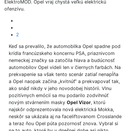
ElektroMOD. Opel vraj chystá veľkú elektrickú
ofenzívu.
2
Keď sa prevalilo, že automobilka Opel spadne pod
krídla francúzskeho koncernu PSA, priaznivcom
nemeckej značky sa zatočila hlava a budúcnosť
automobilov Opel videli len v čiernych farbách. Na
prekvapenie sa však tento scenár zatiaľ nenapĺňa
a Opel naopak začína „kvitnúť“ a prekvapovať tak,
ako snáď nikdy v jeho novodobej histórii. Vlnu
pozitívnych emócií sa mu podarilo zodvihnúť
novým stvárnením masky
Opel Vizor
, ktorú
najskôr odprezentovala nová elektrická Mokka,
neskôr sa ukázala aj na faceliftovanom Crosslande
a teraz ňou Opel púta pozornosť znova. Vybral si
na to auto, ktoré by v dnešnej dobe asi nikto