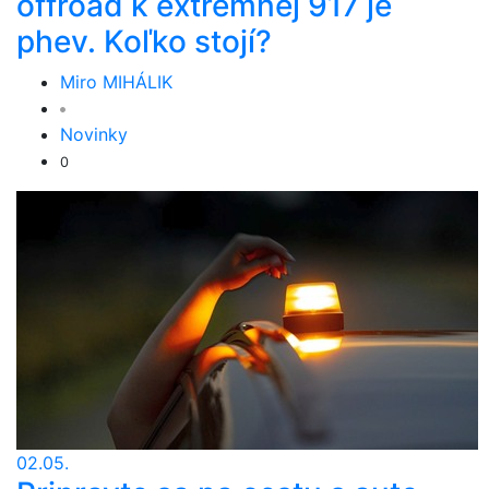
offroad k extrémnej 917 je
phev. Koľko stojí?
Miro MIHÁLIK
Novinky
0
02.05.