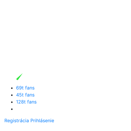
69t fans
45t fans
128t fans
Registrácia
Prihlásenie