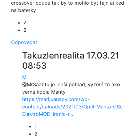
crossover coupe tak by to mohlo byt fajn aj ked
na baterky
2
2
Odpovedať
Takuzlenrealita
17.03.21
08:53
M
@MrSaab
tu je lepší pohľad, vyzerá to ako
verná kópia Manty
https://marijuanapy.com/wp-
content/uploads/2021/03/Opel-Manta-GSe-
ElektroMOD-Ironic-r...
1
2