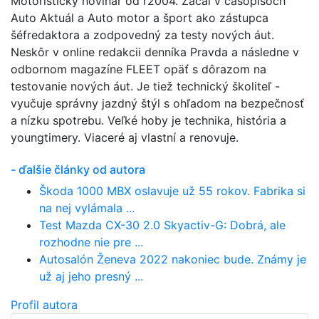
Motoristický novinár od r2004. Začal v časopisoch
Auto Aktuál a Auto motor a šport ako zástupca
šéfredaktora a zodpovedný za testy nových áut.
Neskôr v online redakcii denníka Pravda a následne v
odbornom magazíne FLEET opäť s dôrazom na
testovanie nových áut. Je tiež technický školiteľ -
vyučuje správny jazdný štýl s ohľadom na bezpečnosť
a nízku spotrebu. Veľké hoby je technika, história a
youngtimery. Viaceré aj vlastní a renovuje.
- ďalšie články od autora
Škoda 1000 MBX oslavuje už 55 rokov. Fabrika si
na nej vylámala ...
Test Mazda CX-30 2.0 Skyactiv-G: Dobrá, ale
rozhodne nie pre ...
Autosalón Ženeva 2022 nakoniec bude. Známy je
už aj jeho presný ...
Profil autora