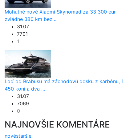
Mohutné nové Xiaomi Skynomad za 33 300 eur
zvládne 380 km bez ...
31.07.
7701
1
Loď od Brabusu má záchodovú dosku z karbónu, 1
450 koní a dva ...
31.07.
7069
0
NAJNOVŠIE KOMENTÁRE
nové
staršie