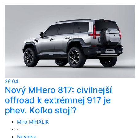
29.04.
Nový MHero 817: civilnejší
offroad k extrémnej 917 je
phev. Koľko stojí?
Miro MIHÁLIK
Novinky