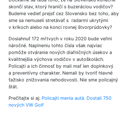
skončí stav, ktorý hraničí s buzeráciou vodičov?
Budeme vedieť prejsť cez Slovensko bez toho, aby
sme sa nemuseli stretávať s radarmi ukrytými
v kríkoch alebo na konci rovnej štvorprúdovky?
Dosiahnuť 172 mŕtvych v roku 2020 bude veľmi
náročné. Naplneniu tohto čísla však najviac
pomôže otváranie nových diaľničných úsekov a
kvalitnejšia výchova vodičov v autoškolách.
Policajti a ich činnosť by mali mať len doplnkový
a preventívny charakter. Nemali by tvoriť hlavné
ťažisko znižovania nehodovosti. Nie sme policajný
štát.
Prečítajte si aj:
Policajti menia autá. Dostali 750
nových VW Golf