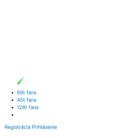
69t fans
45t fans
128t fans
Registrácia
Prihlásenie