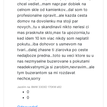
chcel vediet...mam napr.par dobiek na
celnom skle od kamienkov...dal som to
profesionalne opravit...ale kazda cesta
domov na dovolenku ma stoji par
novych...tu v skandinavii nikto neriesi ci
mas prasknute sklo,max ta upozornia,tu
ked idem 10 km viac nikdy som neplatil
pokutu...iba dohovor s usmevom na
tvari...dalej zhasne ti ziarovka po ceste
nedajboze predna...toto su veci ktore su u
nas nezmyselne buzerovane s pokutami
neadekvatnymi,ja si zarobim,nevravim...ale
tym buzerantom sa mi rozdavat
nechce,sorry
Jazdím na: BMW 330XD 170KW e92
0
0
Odpovedať