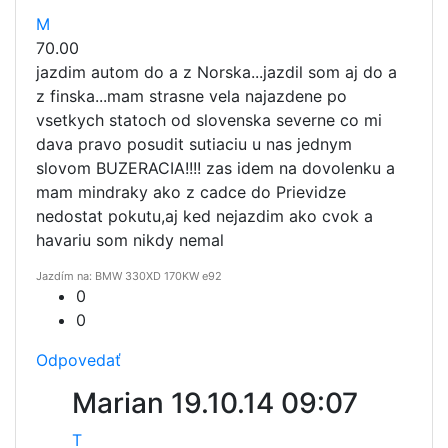
M
70.00
jazdim autom do a z Norska...jazdil som aj do a
z finska...mam strasne vela najazdene po
vsetkych statoch od slovenska severne co mi
dava pravo posudit sutiaciu u nas jednym
slovom BUZERACIA!!!! zas idem na dovolenku a
mam mindraky ako z cadce do Prievidze
nedostat pokutu,aj ked nejazdim ako cvok a
havariu som nikdy nemal
Jazdím na: BMW 330XD 170KW e92
0
0
Odpovedať
Marian
19.10.14 09:07
T