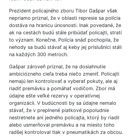
Prezident policajného zboru Tibor Gašpar však
nepriamo priznal, že v oblasti represie sa polícia
dostáva na hranicu únosnosti. Inak povedané, že
ak na cestách budú stále pribúdať policajti, stratí
to význam. Konečne. Polícia snáď pochopila, že
nehody sa budú stávať aj keby jej príslušníci stáli
na každých 300 metroch.
Gašpar zároveň priznal, že na dosiahnutie
ambiciózneho cieľa treba niečo zmeniť. Policajti
nemajú len kontrolovať a vyberať pokuty, ale aj
riadiť premávku a pomáhať vodičom. Zbor má
údajne ešte veľké rezervy v operatívnej
organizácii. V budúcnosti by sa údajne nemalo
stávať, že v preplnené piatkové popoludnie
nestretnete ani jedného policajta, ktorý by riadil
alebo usmerňoval premávku a na miesto toho
radšej kontroloval tlak v pneumatikách za obcou.