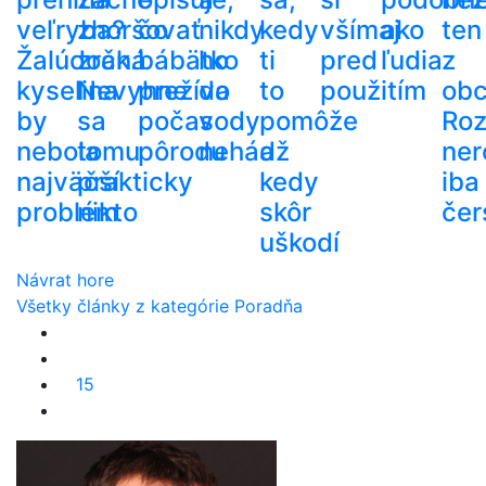
veľryba?
zhoršovať
čo
nikdy
kedy
všímaj
ako
ten
Žalúdočná
zrak.
bábätko
ho
ti
pred
ľudia
z
kyselina
Nevyhne
prežíva
do
to
použitím
ob
by
sa
počas
vody
pomôže
Roz
nebola
tomu
pôrodu
nehádž
a
ner
najväčší
prakticky
kedy
iba
problém
nikto
skôr
čer
uškodí
Návrat hore
Všetky články z kategórie Poradňa
15