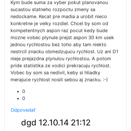
Kym bude suma za vyber pokut planovanou
sucastou statneho rozpoctu zmeny sa
nedockame. Kecat pre madia a urobit nieco
konkretne je velky rozdiel. Chcel by som od
kompetentnych aspon raz pocut kedy bude
mozne vobec plynule prejst aspon 30 km usek
jednou rychlostou bez toho aby tam niekto
nestrcil znacku obmedzujucu rychlost. Uz ani D1
nieje prejazdna plynulou rychlostou. A potom
pride statistika ze vodici prekracuju rychlost.
Vobec by som sa nedivil, keby si hliadky
merajuce rychlost nosili sebou aj znacku. :-)
0
0
Odpovedať
dgd
12.10.14 21:12