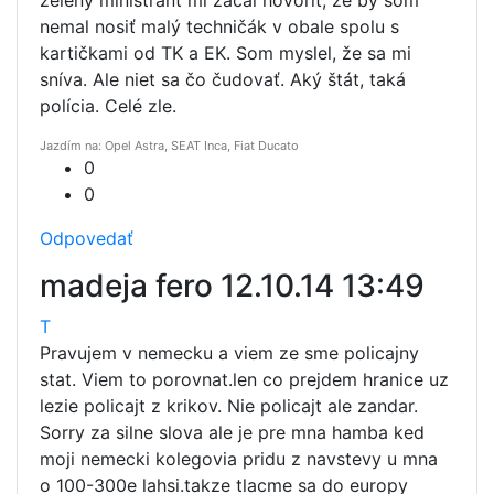
nemal nosiť malý techničák v obale spolu s
kartičkami od TK a EK. Som myslel, že sa mi
sníva. Ale niet sa čo čudovať. Aký štát, taká
polícia. Celé zle.
Jazdím na: Opel Astra, SEAT Inca, Fiat Ducato
0
0
Odpovedať
madeja fero
12.10.14 13:49
T
Pravujem v nemecku a viem ze sme policajny
stat. Viem to porovnat.len co prejdem hranice uz
lezie policajt z krikov. Nie policajt ale zandar.
Sorry za silne slova ale je pre mna hamba ked
moji nemecki kolegovia pridu z navstevy u mna
o 100-300e lahsi.takze tlacme sa do europy