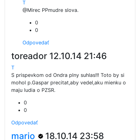
T
@Mirec PP
mudre slova.
0
0
Odpovedať
toreador
12.10.14 21:46
T
S prispevkom od Ondra plny suhlas!!! Toto by si
mohol p.Gaspar precitat,aby vedel,aku mienku o
maju ludia o PZSR.
0
0
Odpovedať
mario
18.10.14 23:58