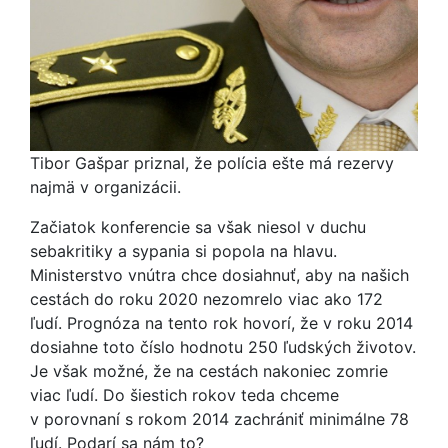
Tibor Gašpar priznal, že polícia ešte má rezervy
najmä v organizácii.
Začiatok konferencie sa však niesol v duchu
sebakritiky a sypania si popola na hlavu.
Ministerstvo vnútra chce dosiahnuť, aby na našich
cestách do roku 2020 nezomrelo viac ako 172
ľudí. Prognóza na tento rok hovorí, že v roku 2014
dosiahne toto číslo hodnotu 250 ľudských životov.
Je však možné, že na cestách nakoniec zomrie
viac ľudí. Do šiestich rokov teda chceme
v porovnaní s rokom 2014 zachrániť minimálne 78
ľudí. Podarí sa nám to?