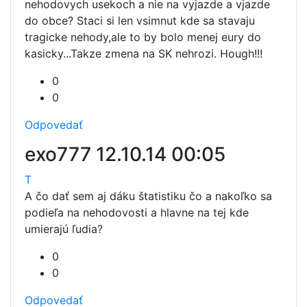
nehodovych usekoch a nie na vyjazde a vjazde
do obce? Staci si len vsimnut kde sa stavaju
tragicke nehody,ale to by bolo menej eury do
kasicky...Takze zmena na SK nehrozi. Hough!!!
0
0
Odpovedať
exo777
12.10.14 00:05
T
A čo dať sem aj dáku štatistiku čo a nakoľko sa
podieľa na nehodovosti a hlavne na tej kde
umierajú ľudia?
0
0
Odpovedať