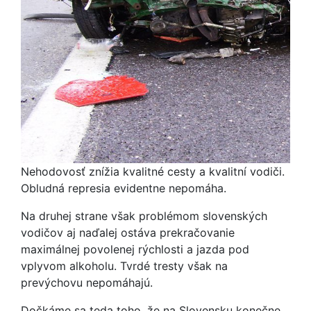
Nehodovosť znížia kvalitné cesty a kvalitní vodiči.
Obludná represia evidentne nepomáha.
Na druhej strane však problémom slovenských
vodičov aj naďalej ostáva prekračovanie
maximálnej povolenej rýchlosti a jazda pod
vplyvom alkoholu. Tvrdé tresty však na
prevýchovu nepomáhajú.
Dočkáme sa teda toho, že na Slovensku konečne