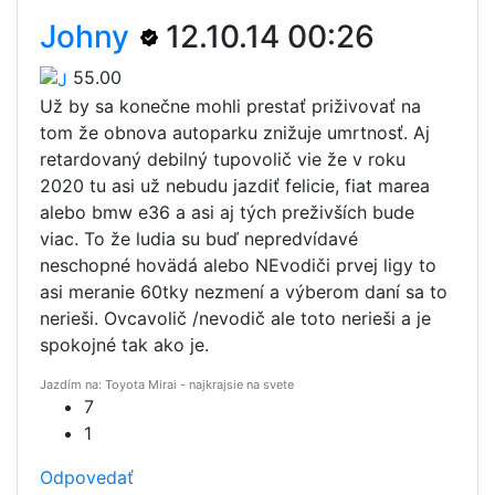
Johny
12.10.14 00:26
55.00
Už by sa konečne mohli prestať priživovať na
tom že obnova autoparku znižuje umrtnosť. Aj
retardovaný debilný tupovolič vie že v roku
2020 tu asi už nebudu jazdiť felicie, fiat marea
alebo bmw e36 a asi aj tých preživších bude
viac. To že ludia su buď nepredvídavé
neschopné hovädá alebo NEvodiči prvej ligy to
asi meranie 60tky nezmení a výberom daní sa to
nerieši. Ovcavolič /nevodič ale toto nerieši a je
spokojné tak ako je.
Jazdím na: Toyota Mirai - najkrajsie na svete
7
1
Odpovedať