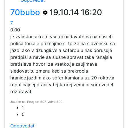
70bubo
19.10.14 16:20
7
0.00
je zvlastne ako tu vsetci nadavate na na nasich
policajtou.ale priznajme si to ze na slovensku sa
jazdi ako v dzungli.vela soferou u nas porusuje
predpisi a nevie sa slusne spravat.taka ranajsia
bratislava hovori za vsetko.je zaujimave
sledovat tu zmenu ked sa prekrocia
hranice.jazdim ako sofer kamionu uz 20 rokov,a
o policajnej praci v tej ktorej zemi bi som vedel
rozpravat
Jazdím na: Peugeot 607, Volvo 500
1
0
Odpovedať