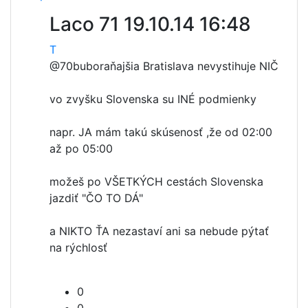
Laco 71
19.10.14 16:48
T
@70bubo
raňajšia Bratislava nevystihuje NIČ
vo zvyšku Slovenska su INÉ podmienky
napr. JA mám takú skúsenosť ,že od 02:00
až po 05:00
možeš po VŠETKÝCH cestách Slovenska
jazdiť "ČO TO DÁ"
a NIKTO ŤA nezastaví ani sa nebude pýtať
na rýchlosť
0
0