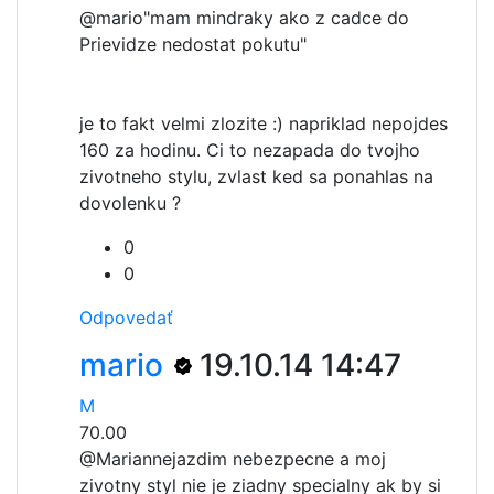
@mario
"mam mindraky ako z cadce do
Prievidze nedostat pokutu"
je to fakt velmi zlozite :) napriklad nepojdes
160 za hodinu. Ci to nezapada do tvojho
zivotneho stylu, zvlast ked sa ponahlas na
dovolenku ?
0
0
Odpovedať
mario
19.10.14 14:47
M
70.00
@Marian
nejazdim nebezpecne a moj
zivotny styl nie je ziadny specialny ak by si