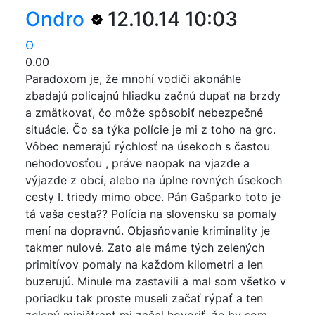
Ondro
12.10.14 10:03
O
0.00
Paradoxom je, že mnohí vodiči akonáhle
zbadajú policajnú hliadku začnú dupať na brzdy
a zmätkovať, čo môže spôsobiť nebezpečné
situácie. Čo sa týka polície je mi z toho na grc.
Vôbec nemerajú rýchlosť na úsekoch s častou
nehodovosťou , práve naopak na vjazde a
výjazde z obcí, alebo na úplne rovných úsekoch
cesty I. triedy mimo obce. Pán Gašparko toto je
tá vaša cesta?? Polícia na slovensku sa pomaly
mení na dopravnú. Objasňovanie kriminality je
takmer nulové. Zato ale máme tých zelených
primitívov pomaly na každom kilometri a len
buzerujú. Minule ma zastavili a mal som všetko v
poriadku tak proste museli začať rýpať a ten
zelený miništrant mi začal hovoriť, že by som