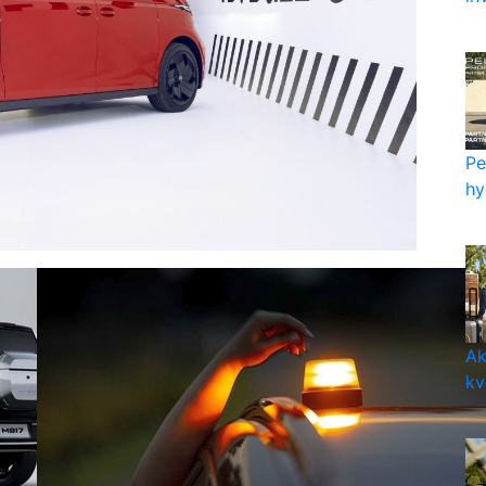
Pe
hy
Ak
kv