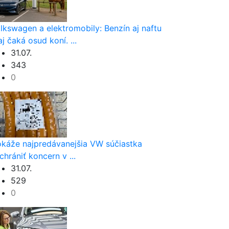
lkswagen a elektromobily: Benzín aj naftu
aj čaká osud koní. ...
31.07.
343
0
káže najpredávanejšia VW súčiastka
chrániť koncern v ...
31.07.
529
0