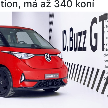
ion, má až 340 koní
Pr
hr
vá
s 
má
vy
na
dv
po
do
st
pr
ov