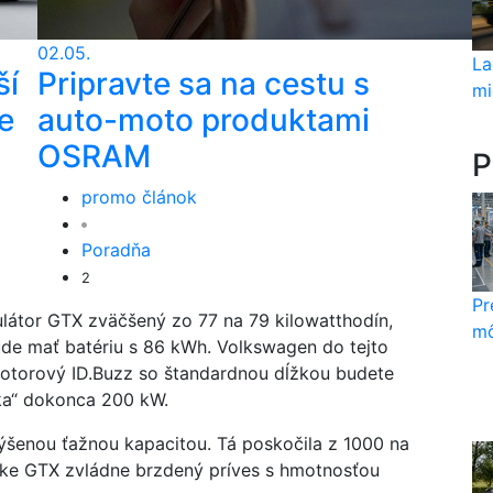
02.05.
La
ší
Pripravte sa na cestu s
mi
e
auto-moto produktami
OSRAM
P
promo článok
Poradňa
2
Pr
látor GTX zväčšený zo 77 na 79 kilowatthodín,
mô
e mať batériu s 86 kWh. Volkswagen do tejto
jmotorový ID.Buzz so štandardnou dĺžkou budete
ka“ dokonca 200 kW.
ýšenou ťažnou kapacitou. Tá poskočila z 1000 na
rátke GTX zvládne brzdený príves s hmotnosťou