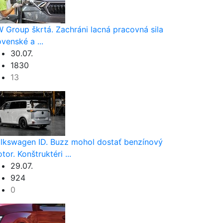
 Group škrtá. Zachráni lacná pracovná sila
ovenské a ...
30.07.
1830
13
lkswagen ID. Buzz mohol dostať benzínový
tor. Konštruktéri ...
29.07.
924
0