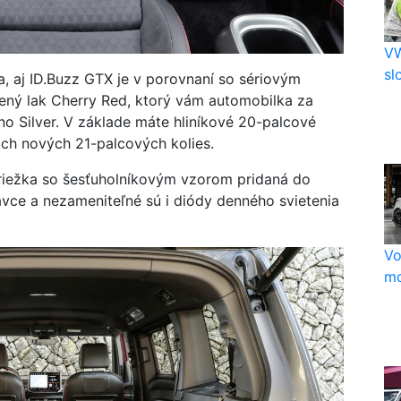
VW
sl
a, aj ID.Buzz GTX je v porovnaní so sériovým
vený lak Cherry Red, ktorý vám automobilka za
o Silver. V základe máte hliníkové 20-palcové
voch nových 21-palcových kolies.
mriežka so šesťuholníkovým vzorom pridaná do
vce a nezameniteľné sú i diódy denného svietenia
Vo
mo