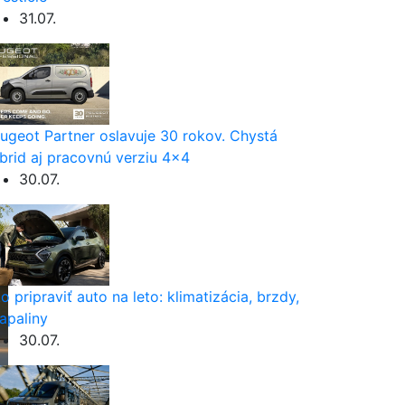
31.07.
ugeot Partner oslavuje 30 rokov. Chystá
brid aj pracovnú verziu 4×4
30.07.
o pripraviť auto na leto: klimatizácia, brzdy,
apaliny
30.07.