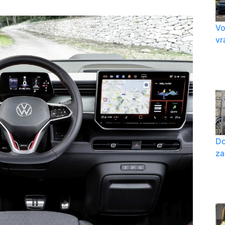
Vo
vr
Do
za