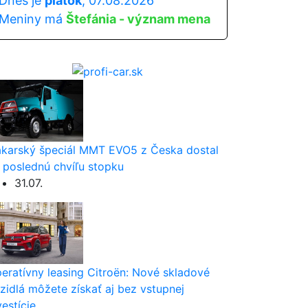
Dnes je
piatok
, 07.08.2026
Meniny má
Štefánia - význam mena
karský špeciál MMT EVO5 z Česka dostal
 poslednú chvíľu stopku
31.07.
eratívny leasing Citroën: Nové skladové
zidlá môžete získať aj bez vstupnej
vestície