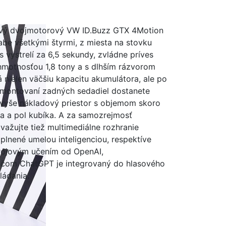
vý dvojmotorový VW ID.Buzz GTX 4Motion
abe všetkými štyrmi, z miesta na stovku
s vystrelí za 6,5 sekundy, zvládne príves
hmotnosťou 1,8 tony a s dlhším rázvorom
 nielen väčšiu kapacitu akumulátora, ale po
montovaní zadných sedadiel dostanete
vyše nákladový priestor s objemom skoro
a a pol kubíka. A za samozrejmosť
važujte tiež multimediálne rozhranie
plnené umelou inteligenciou, respektíve
rojovým učením od OpenAI,
ičom ChatGPT je integrovaný do hlasového
ládania.