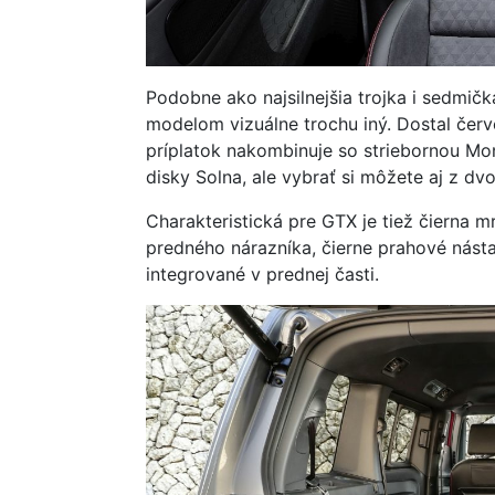
Podobne ako najsilnejšia trojka i sedmičk
modelom vizuálne trochu iný. Dostal čer
príplatok nakombinuje so striebornou Mon
disky Solna, ale vybrať si môžete aj z d
Charakteristická pre GTX je tiež čierna 
predného nárazníka, čierne prahové násta
integrované v prednej časti.