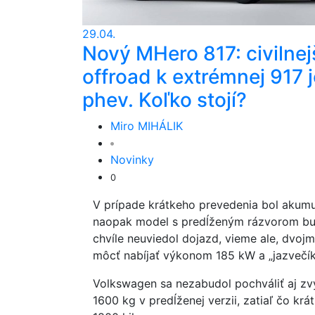
29.04.
Nový MHero 817: civilnej
offroad k extrémnej 917 j
phev. Koľko stojí?
Miro MIHÁLIK
Novinky
0
V prípade krátkeho prevedenia bol akumu
naopak model s predĺženým rázvorom bud
chvíle neuviedol dojazd, vieme ale, dvo
môcť nabíjať výkonom 185 kW a „jazvečí
Volkswagen sa nezabudol pochváliť aj zv
1600 kg v predĺženej verzii, zatiaľ čo k