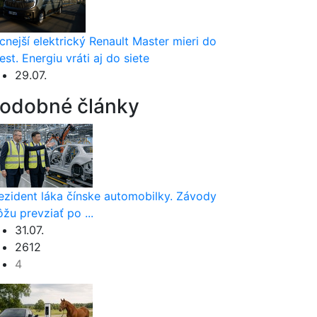
cnejší elektrický Renault Master mieri do
est. Energiu vráti aj do siete
29.07.
odobné články
ezident láka čínske automobilky. Závody
žu prevziať po ...
31.07.
2612
4