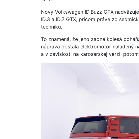
Nový Volkswagen ID.Buzz GTX nadväzuje
ID.3 a ID.7 GTX, pričom práve zo sedmičky
techniku.
To znamená, že jeho zadné kolesá poháň
náprava dostala elektromotor naladený n
a v závislosti na karosárskej verzii potom