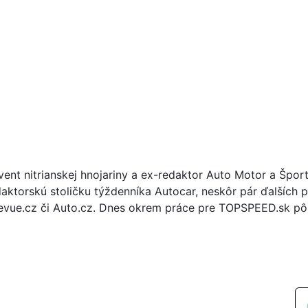
vent nitrianskej hnojariny a ex-redaktor Auto Motor a Špor
daktorskú stoličku týždenníka Autocar, neskôr pár ďalších p
evue.cz či Auto.cz. Dnes okrem práce pre TOPSPEED.sk pôs