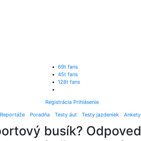
69t fans
45t fans
128t fans
Registrácia
Prihlásenie
Reportáže
Poradňa
Testy áut
Testy jazdeniek
Ankety
športový busík? Odpove