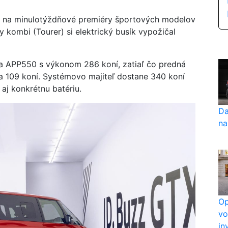
 na minulotýždňové premiéry športových modelov
 kombi (Tourer) si elektrický busík vypožičal
a APP550 s výkonom 286 koní, zatiaľ čo predná
a 109 koní. Systémovo majiteľ dostane 340 koní
 aj konkrétnu batériu.
Da
na
Op
vo
in