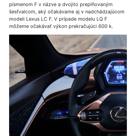
písmenom F v názve a dvojito preplňovaným
šesťvalcom, aký očakávame aj v nadchádzajúcom
modeli Lexus LC F. V prípade modelu LQ F
môžeme očakávať výkon prekračujúci 600 k.