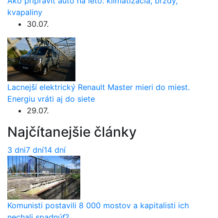
Ako pripraviť auto na leto: klimatizácia, brzdy,
kvapaliny
30.07.
Lacnejší elektrický Renault Master mieri do miest.
Energiu vráti aj do siete
29.07.
Najčítanejšie články
3 dni
7 dní
14 dní
Komunisti postavili 8 000 mostov a kapitalisti ich
nechali spadnúť?