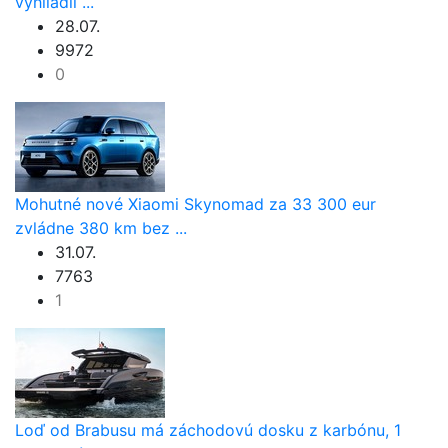
vyhliadli ...
28.07.
9972
0
Mohutné nové Xiaomi Skynomad za 33 300 eur
zvládne 380 km bez ...
31.07.
7763
1
Loď od Brabusu má záchodovú dosku z karbónu, 1