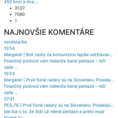
450 koní a dva ...
31.07.
7090
0
NAJNOVŠIE KOMENTÁRE
nové
staršie
10:54
Margaret
|
Boli cesty za komunizmu lepšie udržiavané ako dnes?
Finančný podvod vám nielenže berie peniaze – ničí
vaše ...
10:53
Margaret
|
Prvé fixné radary sú na Slovensku. Posielajú už pokuty? Ukáže ich Waze?
Finančný podvod vám nielenže berie peniaze – ničí
vaše ...
07:41
PES_76
|
Prvé fixné radary sú na Slovensku. Posielajú už pokuty? Ukáže ich Waze?
Ide iba o to, že štát už nemá peniaze a preto musí
hľadať čo ...