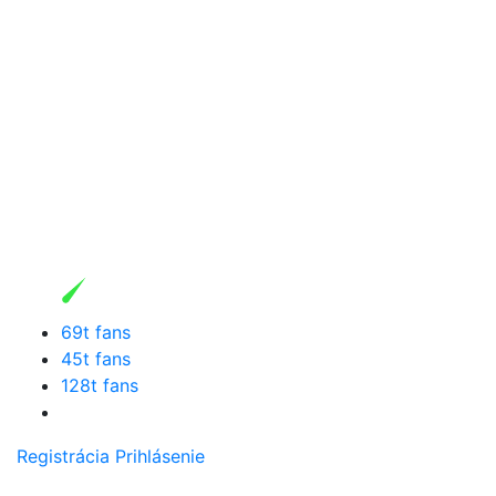
69t fans
45t fans
128t fans
Registrácia
Prihlásenie