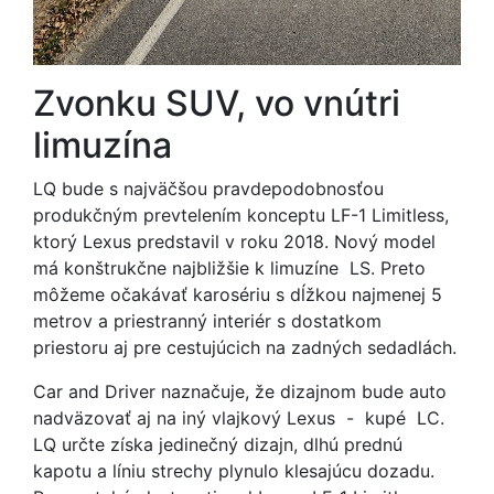
Zvonku SUV, vo vnútri
limuzína
LQ bude s najväčšou pravdepodobnosťou
produkčným prevtelením konceptu LF-1 Limitless,
ktorý Lexus predstavil v roku 2018. Nový model
má konštrukčne najbližšie k limuzíne LS. Preto
môžeme očakávať karosériu s dĺžkou najmenej 5
metrov a priestranný interiér s dostatkom
priestoru aj pre cestujúcich na zadných sedadlách.
Car and Driver naznačuje, že dizajnom bude auto
nadväzovať aj na iný vlajkový Lexus - kupé LC.
LQ určte získa jedinečný dizajn, dlhú prednú
kapotu a líniu strechy plynulo klesajúcu dozadu.