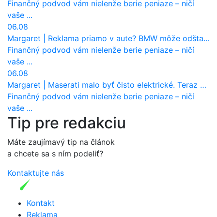
Finančný podvod vám nielenže berie peniaze – ničí
vaše ...
06.08
Margaret
|
Reklama priamo v aute? BMW môže odštartovať nový trend
Finančný podvod vám nielenže berie peniaze – ničí
vaše ...
06.08
Margaret
|
Maserati malo byť čisto elektrické. Teraz zisťuje, že potrebuje nový osemvalcový motor
Finančný podvod vám nielenže berie peniaze – ničí
vaše ...
Tip pre redakciu
Máte zaujímavý tip na článok
a chcete sa s ním podeliť?
Kontaktujte nás
Kontakt
Reklama