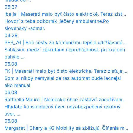
06:37
Iba ja
|
Maserati malo byť čisto elektrické. Teraz zisťuje, že potrebuje nový osemvalcový motor
Hovorí z teba odborník liečený ambulantne.Po
slovensky -somar.
04:28
PES_76
|
Boli cesty za komunizmu lepšie udržiavané ako dnes?
Súhlasím, medzí zákrutami neprehľadnosť, po krajoch
pahýle ...
06.08
FK
|
Maserati malo byť čisto elektrické. Teraz zisťuje, že potrebuje nový osemvalcový motor
Som si nikdy nemyslel ze raz automat bude lacnejsi
ako manual
06.08
Raffaella Mauro
|
Nemecko chce zastaviť zneužívanie dotácií na elektromobily. Pritvrdí pravidlá
Hľadáte konsolidačný úver, nezabezpečený osobný
úver, ...
06.08
Margaret
|
Chery a KG Mobility sa zbližujú. Číňania môžu získať 10 % bývalého SsangYongu