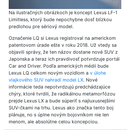
Na ilustračných obrázkoch je koncept Lexus LF-1
Limitless, ktorý bude nepochybne dosť blízkou
predlohou pre sériový model.
Označenie LQ si Lexus registroval na americkom
patentovom úrade ešte v roku 2018. Už vtedy sa
objavili správy, že ten názov dostane nové SUV z
Japonska a teraz ich pravdivosť potvrdzuje portál
Car and Driver. Podľa amerických médií bude
Lexus LQ celkom novým vozidlom a
v úlohe
vlajkového SUV nahradí model LX
. Nové
informácie teda nepotvrdzujú predchádzajúce
chýry, ktoré tvrdili, že radikálnou metamorfózou
prejde Lexus LX a bude súperiť s najluxusnejšími
SUV-čkami na trhu. Lexus ako značka tento boj
plánuje, no s úplne novým bojovníkom nie len
menom, ale absolútne celou koncepciou.