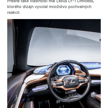
Presne také vlastnosti mal Lexus LF-1 Limitless,
ktorého dizajn vyvolal množstvo pochvalných
reakcií.