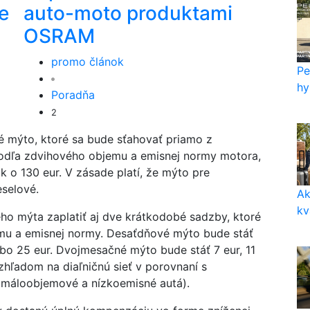
e
auto-moto produktami
OSRAM
promo článok
Pe
hy
Poradňa
2
né mýto, ktoré sa bude sťahovať priamo z
podľa zdvihového objemu a emisnej normy motora,
k o 130 eur. V zásade platí, že mýto pre
eselové.
Ak
kv
ho mýta zaplatiť aj dve krátkodobé sadzby, ktoré
mu a emisnej normy. Desaťdňové mýto bude stáť
alebo 25 eur. Dvojmesačné mýto bude stáť 7 eur, 11
vzhľadom na diaľničnú sieť v porovnaní s
 máloobjemové a nízkoemisné autá).