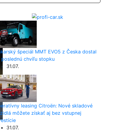
karský špeciál MMT EVO5 z Česka dostal
 poslednú chvíľu stopku
31.07.
eratívny leasing Citroën: Nové skladové
zidlá môžete získať aj bez vstupnej
vestície
31.07.