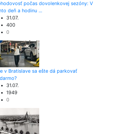
hodovosť počas dovolenkovej sezóny: V
nto deň a hodinu ...
31.07.
400
0
e v Bratislave sa ešte dá parkovať
darmo?
31.07.
1949
0