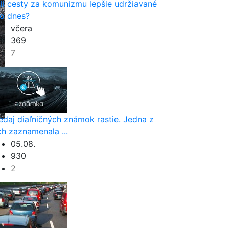
li cesty za komunizmu lepšie udržiavané
o dnes?
včera
369
7
edaj diaľničných známok rastie. Jedna z
ch zaznamenala ...
05.08.
930
2