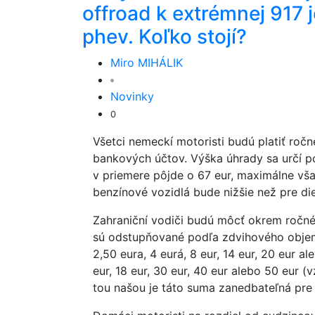
offroad k extrémnej 917 j
phev. Koľko stojí?
Miro MIHÁLIK
Novinky
0
Všetci nemeckí motoristi budú platiť roč
bankových účtov. Výška úhrady sa určí 
v priemere pôjde o 67 eur, maximálne vša
benzínové vozidlá bude nižšie než pre di
Zahraniční vodiči budú môcť okrem ročné
sú odstupňované podľa zdvihového obje
2,50 eura, 4 eurá, 8 eur, 14 eur, 20 eur 
eur, 18 eur, 30 eur, 40 eur alebo 50 eur (
tou našou je táto suma zanedbateľná pre