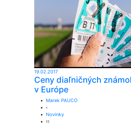
19.02.2017
Ceny diaľničných známo
v Európe
Marek PAUCO
Novinky
11