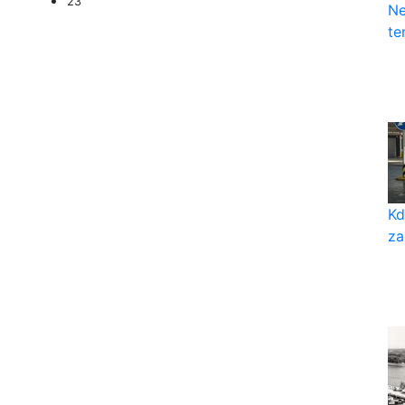
23
Ne
te
Kd
za