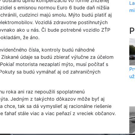
v dostanú úplnú kompenzáciu vo forme zníženej
La
zidiel s emisnou normou Euro 6 bude daň nižšia
mi
hránili, cudzinci majú smolu.
Mýto budú platiť aj
 elektromobilov. Vozidlá zdravotne postihnutých
P
ovnako ako u nás. Či bude potrebné vozidlo ZŤP
dpokladám, že áno.
videnčného čísla, kontroly budú náhodné
 Získané údaje sa budú zbierať výlučne za účelom
Pokiaľ motorista nezaplatí mýto, musí počítať s
Pr
 Pokuty sa budú vymáhať aj od zahraničných
už
hu roka ani raz nepoužili spoplatnenú
mýta. Jedným z takýchto dôkazov môže byť aj
 chce, tak sa dá vymyslieť aj racionálne riešenie
 ťahať stále viac a viac peňazí z vreciek občanov.