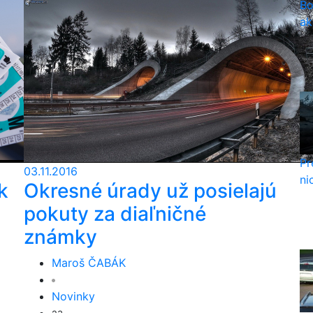
Bo
ak
Pr
03.11.2016
ni
k
Okresné úrady už posielajú
pokuty za diaľničné
známky
Maroš ČABÁK
Novinky