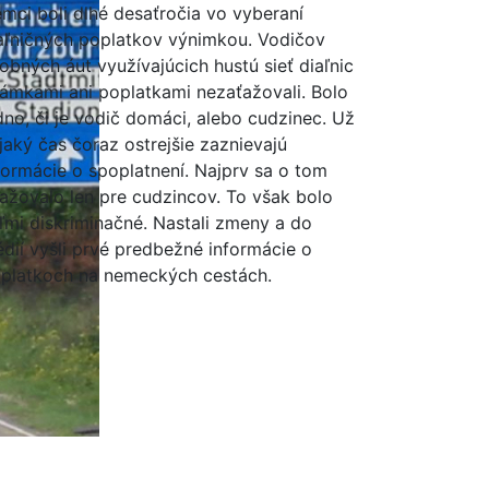
mci boli dlhé desaťročia vo vyberaní
aľničných poplatkov výnimkou. Vodičov
obných áut využívajúcich hustú sieť diaľnic
ámkami ani poplatkami nezaťažovali. Bolo
dno, či je vodič domáci, alebo cudzinec. Už
jaký čas čoraz ostrejšie zaznievajú
formácie o spoplatnení. Najprv sa o tom
ažovalo len pre cudzincov. To však bolo
ľmi diskriminačné. Nastali zmeny a do
dií vyšli prvé predbežné informácie o
platkoch na nemeckých cestách.