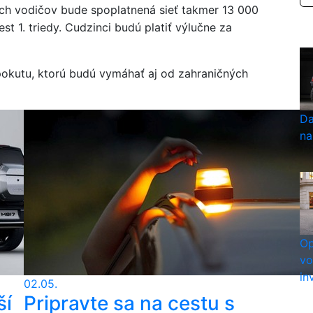
ch vodičov bude spoplatnená sieť takmer 13 000
st 1. triedy. Cudzinci budú platiť výlučne za
 pokutu, ktorú budú vymáhať aj od zahraničných
Da
na
Op
vo
in
02.05.
ší
Pripravte sa na cestu s