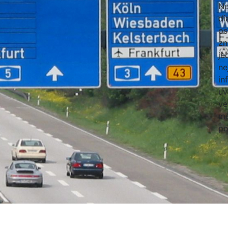
Ne
di
os
zn
je
ne
in
uv
ve
mé
po