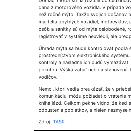
Domáci motoristi na rozdiel od cudzinco
dane z motorového vozidla. V prípade vo
než ročné mýto. Takže svojich občanov oc
majitelia obytných vozidiel, motocyklov,
osôb a sanitky sú od mýta oslobodené, r
registrovať v systéme neuviedli, ale pre
Úhrada mýta sa bude kontrolovať podľa e
prostredníctvom elektronického systému.
kontroly a následne ich budú vymazávať.
pokutou. Výška zatiaľ nebola stanovená.
vodičov.
Nemci, ktorí vedia preukázať, že v priebe
komunikáciu, môžu požiadať o vrátenie 
kniha jázd. Celkom pekne vidno, že keď sa
odpustenia poplatkov, a nielen nezmyselne
Zdroj:
TASR