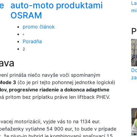
La
e
auto-moto produktami
mi
OSRAM
promo článok
P
Poradňa
2
ava
Do
ovení prináša niečo navyše voči spomínaným
za
 Mode 3
(čo je pri tejto pohonnej jednotke logické)
ilov, progresívne riadenie a dokonca adaptívne
 pritom bez príplatku práve len liftback PHEV.
ovacej motorizácii, vyjde vás to na 1134 eur.
peňaženky vytiahne 54 900 eur, to bude v prípade
, že plug-in hybrid je kombinovaný spaľovací 1.5