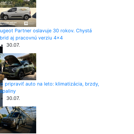
ugeot Partner oslavuje 30 rokov. Chystá
brid aj pracovnú verziu 4×4
30.07.
o pripraviť auto na leto: klimatizácia, brzdy,
apaliny
30.07.