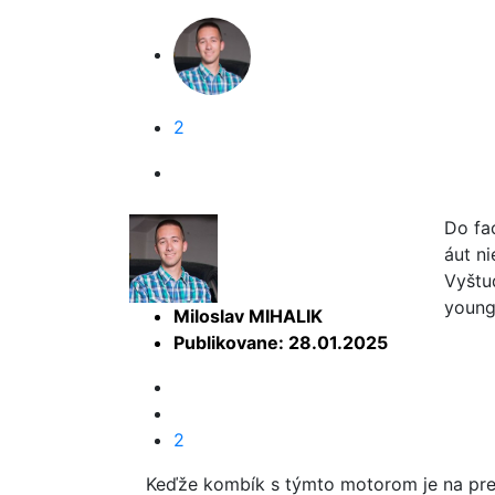
2
Do fa
áut n
Vyštu
young
Miloslav MIHALIK
Publikovane: 28.01.2025
2
Keďže kombík s týmto motorom je na pred