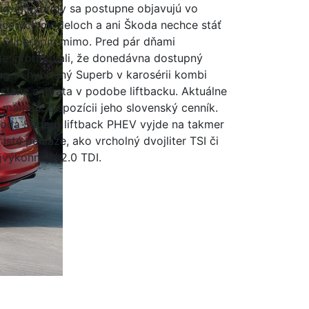
ug-in hybridy sa postupne objavujú vo
acerých modeloch a ani Škoda nechce stáť
 Superbom mimo. Pred pár dňami
e informovali, že donedávna dostupný
ug-in hybridný Superb v karosérii kombi
stane aj brata v podobe liftbacku. Aktuálne
 máme k dispozícii jeho slovenský cenník.
oda Superb liftback PHEV vyjde na takmer
e isté peniaze, ako vrcholný dvojliter TSI či
jvýkonnejší 2.0 TDI.