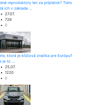
dné reproduktory len za príplatok? Tieto
tá ich v základe ...
27.07.
726
0
ete, ktorá je kľúčová značka pre Európu?
 je to ...
25.07.
1220
0