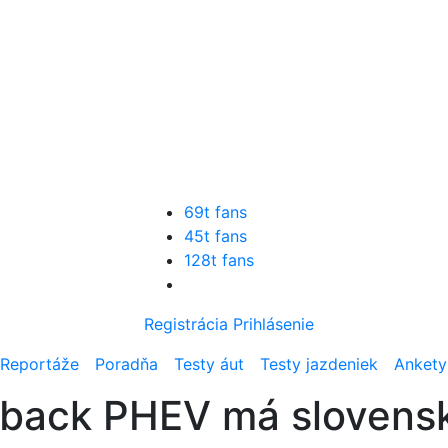
69t fans
45t fans
128t fans
Registrácia
Prihlásenie
Reportáže
Poradňa
Testy áut
Testy jazdeniek
Ankety
ftback PHEV má slovens