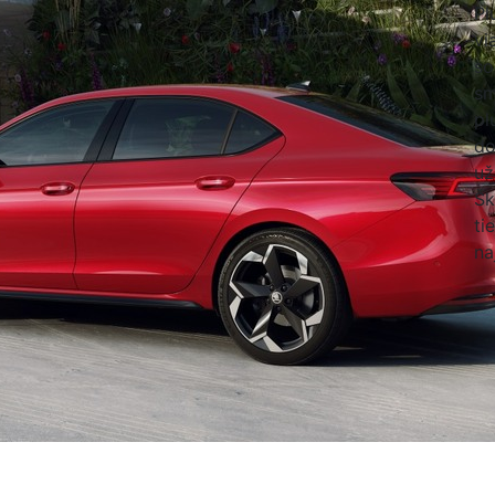
Pl
vi
so
sm
pl
do
už
Šk
ti
na