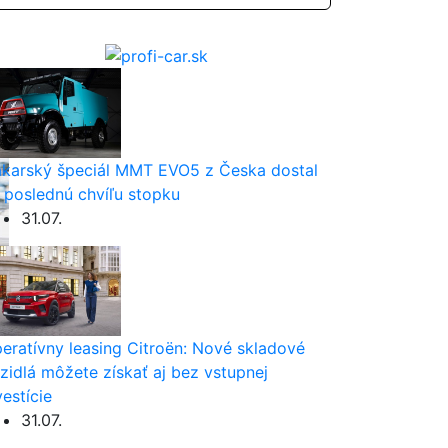
karský špeciál MMT EVO5 z Česka dostal
 poslednú chvíľu stopku
31.07.
eratívny leasing Citroën: Nové skladové
zidlá môžete získať aj bez vstupnej
vestície
31.07.