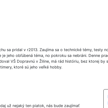
chu sa pridal v r2013. Zaujíma sa o technické témy, testy n
ie je jeho obľúbená téma, no pokroku sa nebráni. Denne pr
doval VŠ Dopravnú v Žiline, má rád históriu, bez ktorej by 
timery, ktoré sú jeho veľké hobby.
aj už nejaký ten piatok, nás bude zaujímať