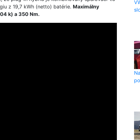
VW
giu z 19,7 kWh (netto) batérie.
Maximálny
sl
204 k) a 350 Nm.
Na
po