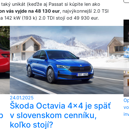
ž taký unikát (keďže aj Passat si kúpite len ako
on vás vyjde na 48 130 eur
, najvýkonnejší 2.0 TSI
 a 142 kW (193 k) 2.0 TDI stojí od 49 930 eur.
Da
na
24.01.2025
Op
Škoda Octavia 4x4 je späť
vo
b
v slovenskom cenníku,
in
koľko stojí?