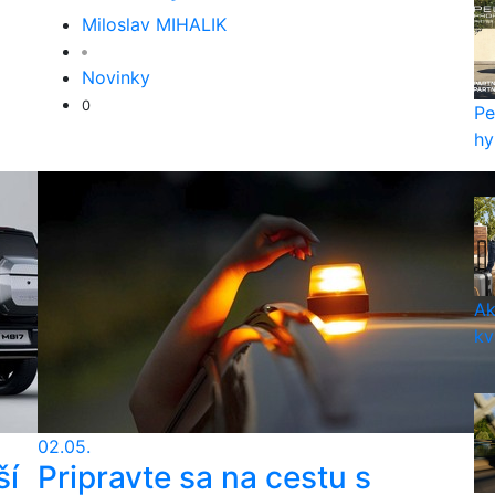
Miloslav MIHALIK
Novinky
0
Pe
hy
Ak
kv
02.05.
ší
Pripravte sa na cestu s