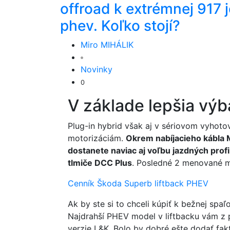
offroad k extrémnej 917 j
phev. Koľko stojí?
Miro MIHÁLIK
Novinky
0
V základe lepšia výb
Plug-in hybrid však aj v sériovom vyhot
motorizáciám.
Okrem nabíjacieho kábla
dostanete naviac aj voľbu jazdných prof
tlmiče DCC Plus
. Posledné 2 menované má
Cenník Škoda Superb liftback PHEV
Ak by ste si to chceli kúpiť k bežnej spaľ
Najdrahší PHEV model v liftbacku vám z 
verzie L&K. Bolo by dobré ešte dodať fakt