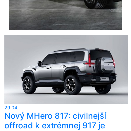
29.04.
Nový MHero 817: civilnejší
offroad k extrémnej 917 je