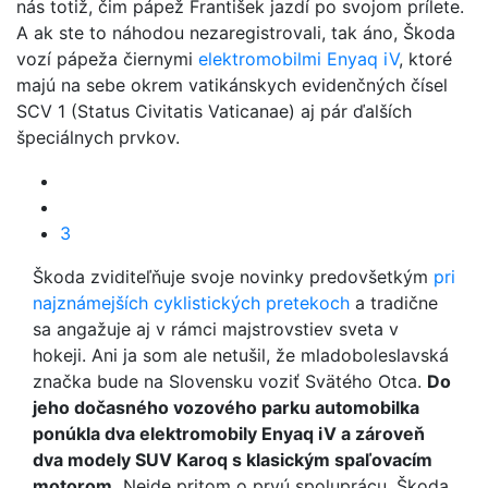
nás totiž, čim pápež František jazdí po svojom prílete.
A ak ste to náhodou nezaregistrovali, tak áno, Škoda
vozí pápeža čiernymi
elektromobilmi Enyaq iV
, ktoré
majú na sebe okrem vatikánskych evidenčných čísel
SCV 1 (Status Civitatis Vaticanae) aj pár ďalších
špeciálnych prvkov.
3
Škoda zviditeľňuje svoje novinky predovšetkým
pri
najznámejších cyklistických pretekoch
a tradične
sa angažuje aj v rámci majstrovstiev sveta v
hokeji. Ani ja som ale netušil, že mladoboleslavská
značka bude na Slovensku voziť Svätého Otca.
Do
jeho dočasného vozového parku automobilka
ponúkla dva elektromobily Enyaq iV a zároveň
dva modely SUV Karoq s klasickým spaľovacím
motorom.
Nejde pritom o prvú spoluprácu, Škoda