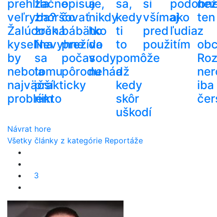
prehltla
začne
opisuje,
a
sa,
si
podobn
než
veľryba?
zhoršovať
čo
nikdy
kedy
všímaj
ako
ten
Žalúdočná
zrak.
bábätko
ho
ti
pred
ľudia
z
kyselina
Nevyhne
prežíva
do
to
použitím
ob
by
sa
počas
vody
pomôže
Roz
nebola
tomu
pôrodu
nehádž
a
ner
najväčší
prakticky
kedy
iba
problém
nikto
skôr
čer
uškodí
Návrat hore
Všetky články z kategórie Reportáže
3