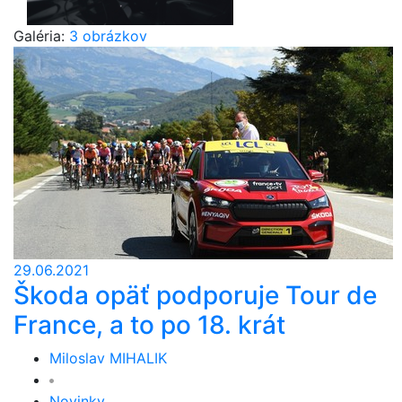
Galéria:
3 obrázkov
29.06.2021
Škoda opäť podporuje Tour de
France, a to po 18. krát
Miloslav MIHALIK
Novinky