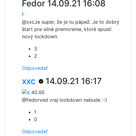
Fedor
14.09.21 16:08
F
@xxc
Je super, že je tu pápež. Je to dobrý
štart pre silné premorenie, ktoré spustí
nový lockdown.
3
2
Odpovedať
xxc
14.09.21 16:17
40.00
@Fedor
ved vraj lockdown nebude :-)
1
0
Odpovedať