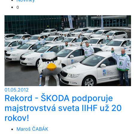
0
01.05.2012
Rekord - ŠKODA podporuje
majstrovstvá sveta IIHF už 20
rokov!
Maroš ČABÁK