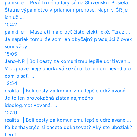
painkiller
|
Prvé fixné radary sú na Slovensku. Posielajú už pokuty? Ukáže ich Waze?
Štátne výpalníctvo v priamom prenose. Napr. v ČR je
ich už ...
15:42
painkiller
|
Maserati malo byť čisto elektrické. Teraz zisťuje, že potrebuje nový osemvalcový motor
Ja napriek tomu, že som len obyčajný pracujúci človek
som vždy ...
15:05
Jano-NR
|
Boli cesty za komunizmu lepšie udržiavané ako dnes?
V doprave nieje uhorková sezóna, to len oni nevedia o
čom písať. ...
12:54
realita-
|
Boli cesty za komunizmu lepšie udržiavané ako dnes?
Je to len provokačná zlátanina,možno
ideolog.motivovaná. ...
12:29
realita-
|
Boli cesty za komunizmu lepšie udržiavané ako dnes?
Kolbenhayer,čo si chcete dokazovať? Aký ste úbožiak?
Len 1 ...