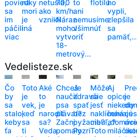
poviedky
na
netušia,
700
to
flotilu
ho
sa
mori
ako
km/h.
ani
vypli,
im
je
vznikli
Náraz
nemusíme
zlepšila
páčili
iná
mohol
všimnúť
sa
viac
vytvoriť
pamäť,..
18-
metrový...
Vedelisteze.sk
Čo
Toto
Aké
Chceš
Je
Môže
Aj
Pre
by
je
to
naučiť
zdravšie
sa
opice
je
sa
vek,
je
psa
spať
jesť
niekedy
do
stalo,
keď
narodiť
plávať?
bez
naklíčená
mávajú
ces
keby
sa
sa?
Začni
pyžama?
cibuľa?
„domáci
ove
ťa
ti
Veda
pomaly
Pozri
Toto
miláčiko
ost