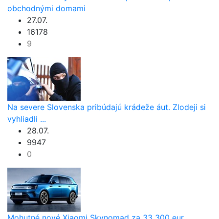
obchodnými domami
27.07.
16178
9
Na severe Slovenska pribúdajú krádeže áut. Zlodeji si
vyhliadli ...
28.07.
9947
0
Mohutné nové Xiaomi Skynomad za 33 300 eur