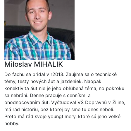
Miloslav MIHALIK
Do fachu sa pridal v r2013. Zaujíma sa o technické
témy, testy nových áut a jazdeniek. Naopak
konektivita áut nie je jeho obľúbená téma, no pokroku
sa nebráni. Denne pracuje s cenníkmi a
ohodnocovaním áut. Vyštudoval VŠ Dopravnú v Žiline,
má rád históriu, bez ktorej by sme tu dnes neboli.
Preto má rád svoje youngtimery, ktoré sú jeho veľké
hobby.