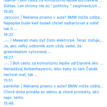
Súhlas. Len stromy nie sú " politicky " zaujímavé,ich ...
16:45
Jancooo
|
Reklama priamo v aute? BMW môže odštartovať nový trend
Najlepšie bude keď budeš chcieť naštartovať a odísť
tak ti ...
16:32
..-..
|
Maserati malo byť čisto elektrické. Teraz zisťuje, že potrebuje nový osemvalcový motor
Ja, ako veľký odborník som vždy vedel, že
greendealom vytvorená ...
16:27
..-..
|
Boli cesty za komunizmu lepšie udržiavané ako dnes?
Nenadávaj Kolbenhayerovi, lebo keby to tam Čabák
nechcel mať, tak ...
15:51
painkiller
|
Reklama priamo v aute? BMW môže odštartovať nový trend
Chorá doba prináša so sebou aj choré produkty, ako
napr. tento.
15:48