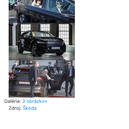
Galéria:
3 obrázkov
Zdroj:
Škoda