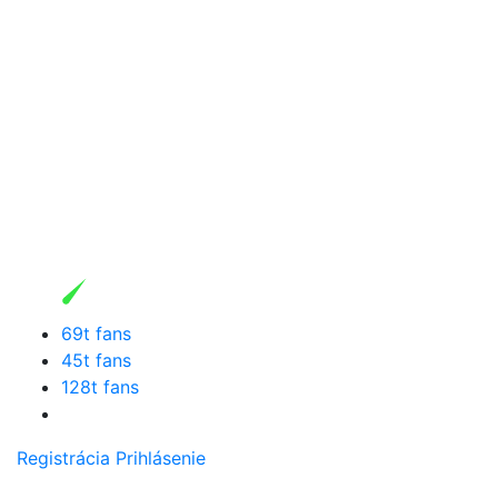
69t fans
45t fans
128t fans
Registrácia
Prihlásenie