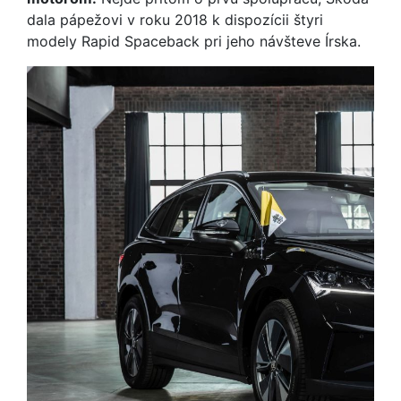
dala pápežovi v roku 2018 k dispozícii štyri
modely Rapid Spaceback pri jeho návšteve Írska.