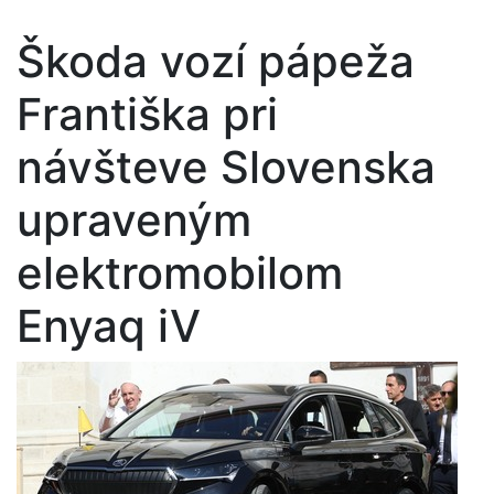
Škoda vozí pápeža
Františka pri
návšteve Slovenska
upraveným
elektromobilom
Enyaq iV