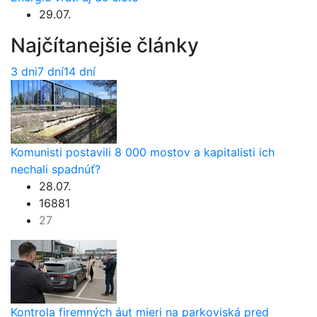
29.07.
Najčítanejšie články
3 dni
7 dní
14 dní
Komunisti postavili 8 000 mostov a kapitalisti ich
nechali spadnúť?
28.07.
16881
27
Kontrola firemných áut mieri na parkoviská pred