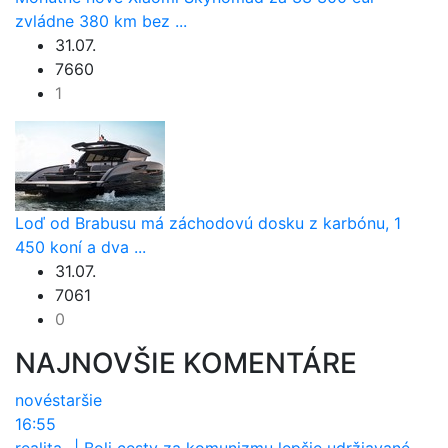
zvládne 380 km bez ...
31.07.
7660
1
Loď od Brabusu má záchodovú dosku z karbónu, 1
450 koní a dva ...
31.07.
7061
0
NAJNOVŠIE KOMENTÁRE
nové
staršie
16:55
realita-
|
Boli cesty za komunizmu lepšie udržiavané ako dnes?