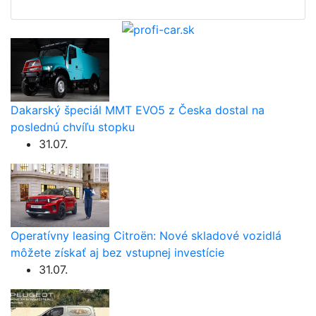
Dakarský špeciál MMT EVO5 z Česka dostal na
poslednú chvíľu stopku
31.07.
Operatívny leasing Citroën: Nové skladové vozidlá
môžete získať aj bez vstupnej investície
31.07.