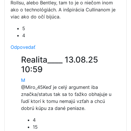
Rollsu, alebo Bentley, tam to je o niečom inom
ako o technológiách. A inšpirácia Cullinanom je
viac ako do očí bijúca.
5
4
Odpovedať
Realita____
13.08.25
10:59
M
@Miro_45
Keď je celý argument iba
značka/status tak sa to ťažko obhajuje u
ľudí ktorí k tomu nemajú vzťah a chcú
dobrú kúpu za dané peniaze.
4
15