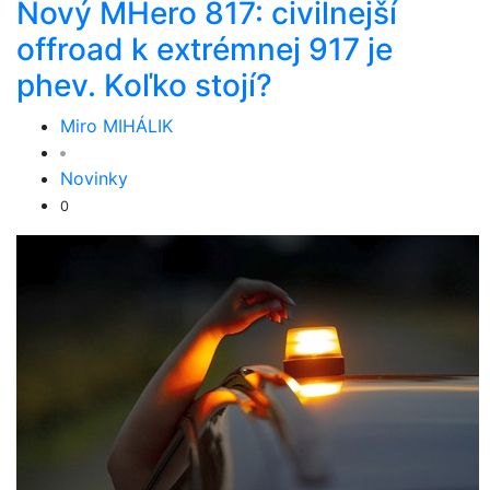
Nový MHero 817: civilnejší
offroad k extrémnej 917 je
phev. Koľko stojí?
Miro MIHÁLIK
Novinky
0