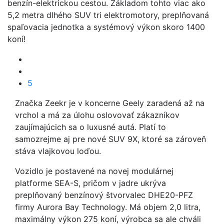
benzín-elektrickou cestou. Základom tohto viac ako
5,2 metra dlhého SUV tri elektromotory, preplňovaná
spaľovacia jednotka a systémový výkon skoro 1400
koní!
5
Značka Zeekr je v koncerne Geely zaradená až na
vrchol a má za úlohu oslovovať zákazníkov
zaujímajúcich sa o luxusné autá. Platí to
samozrejme aj pre nové SUV 9X, ktoré sa zároveň
stáva vlajkovou loďou.
Vozidlo je postavené na novej modulárnej
platforme SEA-S, pričom v jadre ukrýva
preplňovaný benzínový štvorvalec DHE20-PFZ
firmy Aurora Bay Technology. Má objem 2,0 litra,
maximálny výkon 275 koní, výrobca sa ale chváli