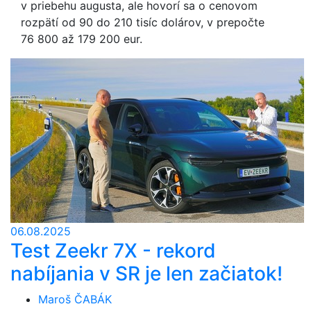
v priebehu augusta, ale hovorí sa o cenovom
rozpätí od 90 do 210 tisíc dolárov, v prepočte
76 800 až 179 200 eur.
06.08.2025
Test Zeekr 7X - rekord
nabíjania v SR je len začiatok!
Maroš ČABÁK