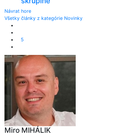
škrupine
Návrat hore
Všetky články z kategórie Novinky
5
Miro MIHÁLIK