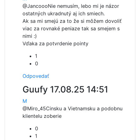
@Jancooo
Nie nemusím, lebo mi je názor
ostatných ukradnutý aj ich smiech.
Ak sa mi smejú za to že si môžem dovoliť
viac za rovnaké peniaze tak sa smejem s
nimi :)
Vďaka za potvrdenie pointy
1
0
Odpovedať
Guufy
17.08.25 14:51
M
@Miro_45
Cinsku a Vietnamsku a podobnu
klientelu zoberie
0
1