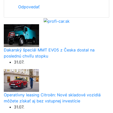
Odpovedať
Dakarský špeciál MMT EVO5 z Česka dostal na
poslednú chvíľu stopku
31.07.
Operatívny leasing Citroën: Nové skladové vozidlá
môžete získať aj bez vstupnej investície
31.07.