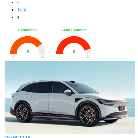
Test
4
Hodnotenie
Cena / hodnota
8
9
0
10
0
10
10.06.2025