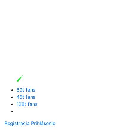
69t fans
45t fans
128t fans
Registrácia
Prihlásenie