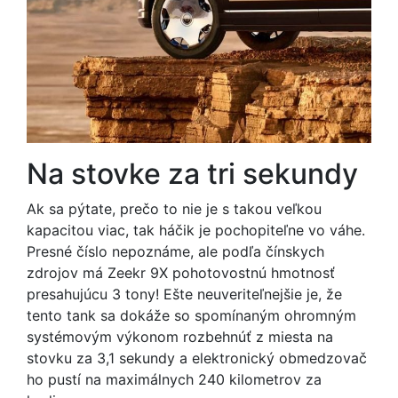
Na stovke za tri sekundy
Ak sa pýtate, prečo to nie je s takou veľkou
kapacitou viac, tak háčik je pochopiteľne vo váhe.
Presné číslo nepoznáme, ale podľa čínskych
zdrojov má Zeekr 9X pohotovostnú hmotnosť
presahujúcu 3 tony! Ešte neuveriteľnejšie je, že
tento tank sa dokáže so spomínaným ohromným
systémovým výkonom rozbehnúť z miesta na
stovku za 3,1 sekundy a elektronický obmedzovač
ho pustí na maximálnych 240 kilometrov za