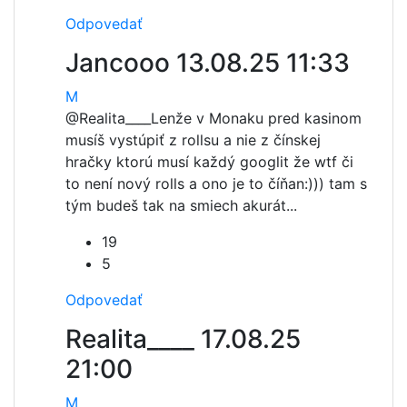
Odpovedať
Jancooo
13.08.25 11:33
M
@Realita____
Lenže v Monaku pred kasinom
musíš vystúpiť z rollsu a nie z čínskej
hračky ktorú musí každý googlit že wtf či
to není nový rolls a ono je to číňan:))) tam s
tým budeš tak na smiech akurát...
19
5
Odpovedať
Realita____
17.08.25
21:00
M