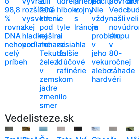
o
vyvrátili
2
udrela
priebeh
počítač.
povrch?
úlo
98,8
rozšírené
200
hlboko
vojny
Nie
Vedci
bu
%
vysvetlenie
km
v
s
vždy
našli
veli
rovnakej
o
pod
tyle
Iránom
je
novú
dr
DNA
hladkej
našimi
a
problém
stopu
nehovorí
podlahe
nohami.
zasiahla
v
v
celý
Tekuté
ďalšie
jeho
80-
príbeh
železo
kľúčové
veku
ročnej
v
rafinérie
alebo
záhade
zemskom
hardvéri
jadre
zmenilo
smer
Vedelisteze.sk