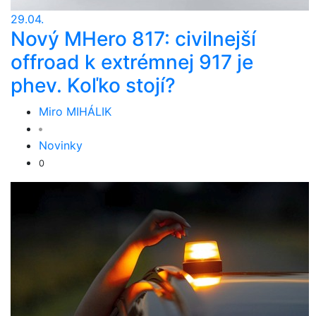
29.04.
Nový MHero 817: civilnejší
offroad k extrémnej 917 je
phev. Koľko stojí?
Miro MIHÁLIK
Novinky
0