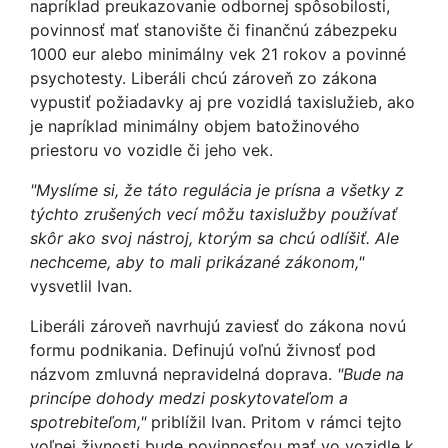
napríklad preukazovanie odbornej spôsobilosti,
povinnosť mať stanovište či finančnú zábezpeku
1000 eur alebo minimálny vek 21 rokov a povinné
psychotesty. Liberáli chcú zároveň zo zákona
vypustiť požiadavky aj pre vozidlá taxislužieb, ako
je napríklad minimálny objem batožinového
priestoru vo vozidle či jeho vek.
"Myslíme si, že táto regulácia je prísna a všetky z
týchto zrušených vecí môžu taxislužby používať
skôr ako svoj nástroj, ktorým sa chcú odlíšiť. Ale
nechceme, aby to mali prikázané zákonom,"
vysvetlil Ivan.
Liberáli zároveň navrhujú zaviesť do zákona novú
formu podnikania. Definujú voľnú živnosť pod
názvom zmluvná nepravidelná doprava.
"Bude na
princípe dohody medzi poskytovateľom a
spotrebiteľom,"
priblížil Ivan. Pritom v rámci tejto
voľnej živnosti bude povinnosťou mať vo vozidle k