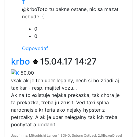
T
@krbo
Toto tu pekne ostane, nic sa mazat
nebude. :)
0
0
Odpovedať
krbo
15.04.17 14:27
50.00
vsak ak je ten uber legalny, nech si ho zriadi aj
taxikar - resp. majitel vozu...
Ak na to existuje nejaka prekazka, tak chora je
ta prekazka, treba ju zrusit. Ved taxi splna
narocnejsie kriteria ako nejaky hypster z
petrzalky. A ak je uber nelegalny tak ich treba
pochytat a dodanit.
Jazdím na: Mitsubishi Lancer 1.8Di-D, Subaru Outback 2.0BoxerDiesel