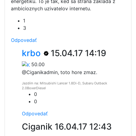
energetiku. To je tak, ked sa strana zaklada z
ambicioznych uzivatelov internetu.
1
3
Odpovedať
krbo
15.04.17 14:19
50.00
@Ciganik
admin, toto hore zmaz.
Jazdím na: Mitsubishi Lancer 1.8Di-D, Subaru Outback
2.0BoxerDiesel
0
0
Odpovedať
Ciganik
16.04.17 12:43