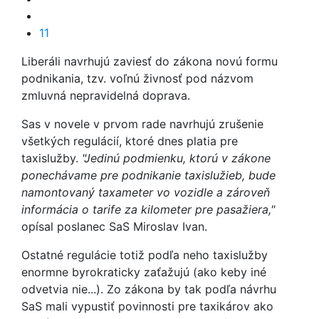
11
Liberáli navrhujú zaviesť do zákona novú formu
podnikania, tzv. voľnú živnosť pod názvom
zmluvná nepravidelná doprava.
Sas v novele v prvom rade navrhujú zrušenie
všetkých regulácií, ktoré dnes platia pre
taxislužby.
"Jedinú podmienku, ktorú v zákone
ponechávame pre podnikanie taxislužieb, bude
namontovaný taxameter vo vozidle a zároveň
informácia o tarife za kilometer pre pasažiera,"
opísal poslanec SaS Miroslav Ivan.
Ostatné regulácie totiž podľa neho taxislužby
enormne byrokraticky zaťažujú (ako keby iné
odvetvia nie...). Zo zákona by tak podľa návrhu
SaS mali vypustiť povinnosti pre taxikárov ako