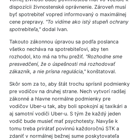
dispozícii živnostenské oprávnenie. Zároveň musí
byť spotrebiteľ vopred informovaný o maximálnej
cene prepravy.
"To vidíme ako istý stupeň ochrany
spotrebiteľa,"
dodal Ivan.
Takouto zákonnou úpravou sa podľa poslanca
všetko necháva na spotrebiteľovi, aby ten
rozhodol, kto má na trhu prežiť.
"Rozhodne sme
presvedčení, že o úspešnosti má rozhodovať
zákazník, a nie prísna regulácia,"
konštatoval.
Skôr som za to, aby štát trochu sprísnil podmienky
pre vodičov na druhej strane. Nech vytvorí radšej
zákonné a hlavne normálne podmienky pre
vodičov Uber-u tak, aby boli spokojní aj taxikári a
aj samotní vodiči Uber-u. S tým že každý jeden
vodič bude musieť mať psychotesty. Navyše k
tomu treba prirátať povinnú každoročnú STK a
zdaniť v normálnej bežnej sume poskytovateľa