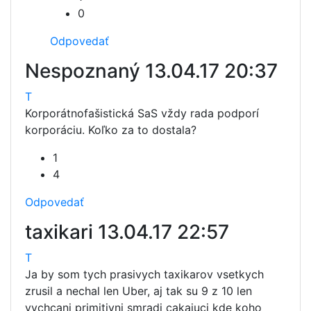
0
Odpovedať
Nespoznaný
13.04.17 20:37
T
Korporátnofašistická SaS vždy rada podporí
korporáciu. Koľko za to dostala?
1
4
Odpovedať
taxikari
13.04.17 22:57
T
Ja by som tych prasivych taxikarov vsetkych
zrusil a nechal len Uber, aj tak su 9 z 10 len
vychcani primitivni smradi cakajuci kde koho