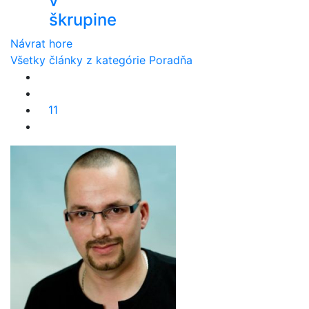
v
škrupine
Návrat hore
Všetky články z kategórie Poradňa
11