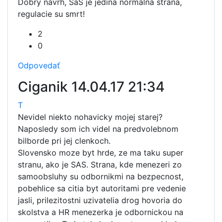
Dobry navrh, SaS je jedina normalna strana,
regulacie su smrt!
2
0
Odpovedať
Ciganik
14.04.17 21:34
T
Nevidel niekto nohavicky mojej starej?
Naposledy som ich videl na predvolebnom
bilborde pri jej clenkoch.
Slovensko moze byt hrde, ze ma taku super
stranu, ako je SAS. Strana, kde menezeri zo
samoobsluhy su odbornikmi na bezpecnost,
pobehlice sa citia byt autoritami pre vedenie
jasli, prilezitostni uzivatelia drog hovoria do
skolstva a HR menezerka je odbornickou na