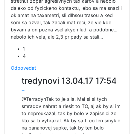
stretnut zopar agresivnych taxikarov a nebolo
daleko od fyzickeho kontaktu, lebo sa ma snazili
oklamat na taxametri, sli dlhsou trasou a ked
som sa ozval, tak zacali mat reci, ze vie kde
byvam a on pozna vseliakych ludi a podobne...
nebolo ich vela, ale 2,3 pripady sa stali...
1
4
Odpovedať
tredynovi
13.04.17 17:54
T
@Terradyn
Tak to je sila. Mal si si tych
smradov nahrat a riesit to TO, aj ak by si im
to nepreukazal, tak by bolo v zapisnici ze
kto sa ti vyhrazal. Ak by sa ti co len smyklo
na bananovej supke, tak by ten bulo