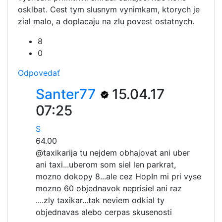
osklbat. Cest tym slusnym vynimkam, ktorych je
zial malo, a doplacaju na zlu povest ostatnych.
8
0
Odpovedať
Santer77
15.04.17
07:25
S
64.00
@taxikari
ja tu nejdem obhajovat ani uber
ani taxi...uberom som siel len parkrat,
mozno dokopy 8...ale cez HopIn mi pri vyse
mozno 60 objednavok neprisiel ani raz
....zly taxikar...tak neviem odkial ty
objednavas alebo cerpas skusenosti