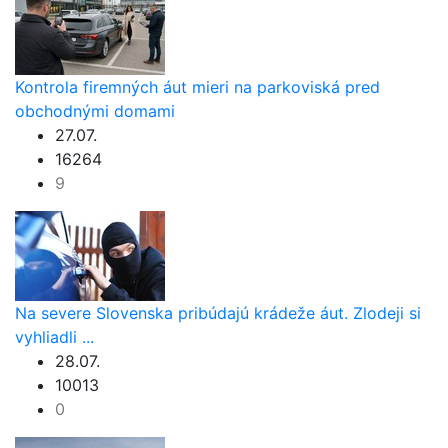
Kontrola firemných áut mieri na parkoviská pred
obchodnými domami
27.07.
16264
9
Na severe Slovenska pribúdajú krádeže áut. Zlodeji si
vyhliadli ...
28.07.
10013
0