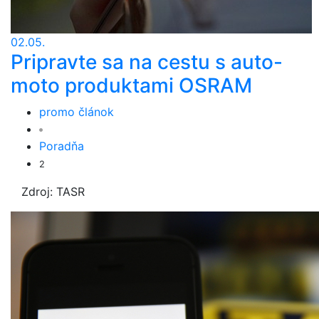
02.05.
Pripravte sa na cestu s auto-
moto produktami OSRAM
promo článok
Poradňa
2
Zdroj: TASR