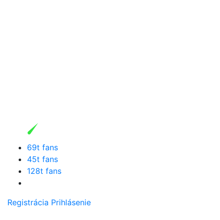
69t fans
45t fans
128t fans
Registrácia
Prihlásenie