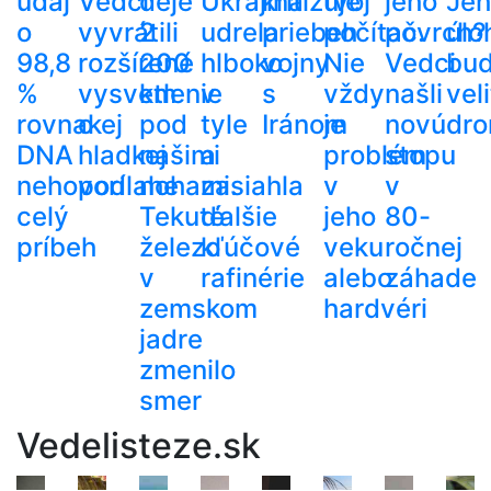
údaj
Vedci
deje
Ukrajina
kritizuje
tvoj
jeho
Je
o
vyvrátili
2
udrela
priebeh
počítač.
povrch?
úlo
98,8
rozšírené
200
hlboko
vojny
Nie
Vedci
bu
%
vysvetlenie
km
v
s
vždy
našli
veli
rovnakej
o
pod
tyle
Iránom
je
novú
dr
DNA
hladkej
našimi
a
problém
stopu
nehovorí
podlahe
nohami.
zasiahla
v
v
celý
Tekuté
ďalšie
jeho
80-
príbeh
železo
kľúčové
veku
ročnej
v
rafinérie
alebo
záhade
zemskom
hardvéri
jadre
zmenilo
smer
Vedelisteze.sk