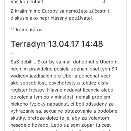
Váš komentár
Z krajín mimo Európy sa nemôžete zúčastniť
diskusie ako neprihlásený používateľ.
11 komentárov
Terradyn
13.04.17 14:48
T
SaS debili... Skor by sa mali dohodnut s Uberom,
nech im pravidelne posiela zoznam vsetkych SR
vodicov jazdiacich pre Uber a ponechat veci
ako sposobilost, psychotesty a taktiez cisty
register trestov. Hlavne nedavat licencie alebo
povolenia tym co v minulosti nemali problem
niekoho fyzicky napadnut, ci boli odsudeny za
vyhrazanie sa, sexualne obtazovanie a podobne
skutky, pretoze dolezite je, aby za volantom
nesedelo hovado. Lebo uz som zopar tu cest