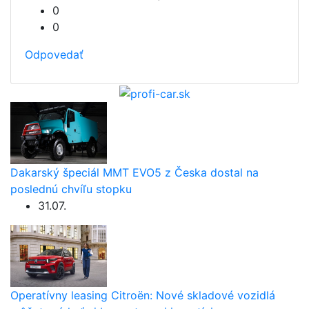
0
0
Odpovedať
Dakarský špeciál MMT EVO5 z Česka dostal na
poslednú chvíľu stopku
31.07.
Operatívny leasing Citroën: Nové skladové vozidlá