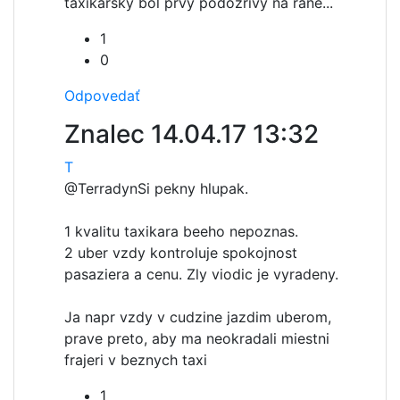
taxikarsky bol prvy podozrivy na rane...
1
0
Odpovedať
Znalec
14.04.17 13:32
T
@Terradyn
Si pekny hlupak.
1 kvalitu taxikara beeho nepoznas.
2 uber vzdy kontroluje spokojnost
pasaziera a cenu. Zly viodic je vyradeny.
Ja napr vzdy v cudzine jazdim uberom,
prave preto, aby ma neokradali miestni
frajeri v beznych taxi
1