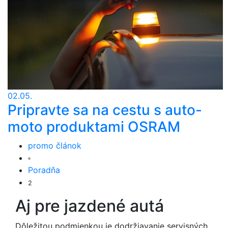
02.05.
Pripravte sa na cestu s auto-
moto produktami OSRAM
promo článok
Poradňa
2
Aj pre jazdené autá
Dôležitou podmienkou je dodržiavanie servisných