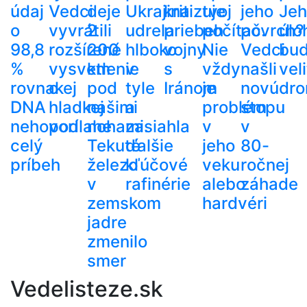
údaj
Vedci
deje
Ukrajina
kritizuje
tvoj
jeho
Je
o
vyvrátili
2
udrela
priebeh
počítač.
povrch?
úlo
98,8
rozšírené
200
hlboko
vojny
Nie
Vedci
bu
%
vysvetlenie
km
v
s
vždy
našli
veli
rovnakej
o
pod
tyle
Iránom
je
novú
dr
DNA
hladkej
našimi
a
problém
stopu
nehovorí
podlahe
nohami.
zasiahla
v
v
celý
Tekuté
ďalšie
jeho
80-
príbeh
železo
kľúčové
veku
ročnej
v
rafinérie
alebo
záhade
zemskom
hardvéri
jadre
zmenilo
smer
Vedelisteze.sk