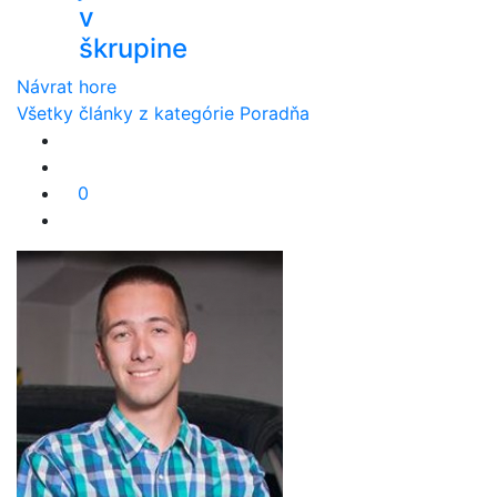
v
škrupine
Návrat hore
Všetky články z kategórie Poradňa
0