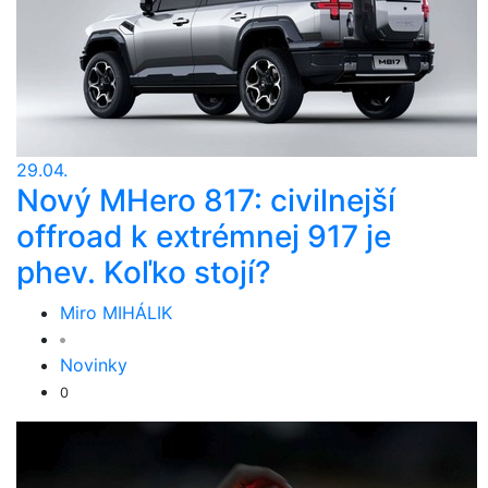
29.04.
Nový MHero 817: civilnejší
offroad k extrémnej 917 je
phev. Koľko stojí?
Miro MIHÁLIK
Novinky
0