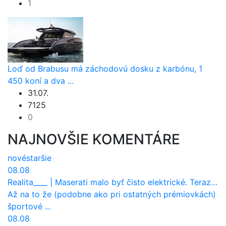
1
Loď od Brabusu má záchodovú dosku z karbónu, 1
450 koní a dva ...
31.07.
7125
0
NAJNOVŠIE KOMENTÁRE
nové
staršie
08.08
Realita____
|
Maserati malo byť čisto elektrické. Teraz zisťuje, že potrebuje nový osemvalcový motor
Až na to že (podobne ako pri ostatných prémiovkách)
športové ...
08.08