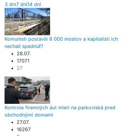
3 dni
7 dní
14 dní
Komunisti postavili 8 000 mostov a kapitalisti ich
nechali spadnúť?
28.07.
17071
27
Kontrola firemných áut mieri na parkoviská pred
obchodnými domami
27.07.
16267