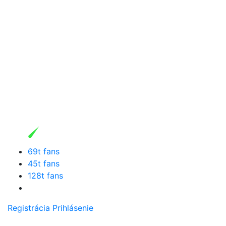
69t fans
45t fans
128t fans
Registrácia
Prihlásenie