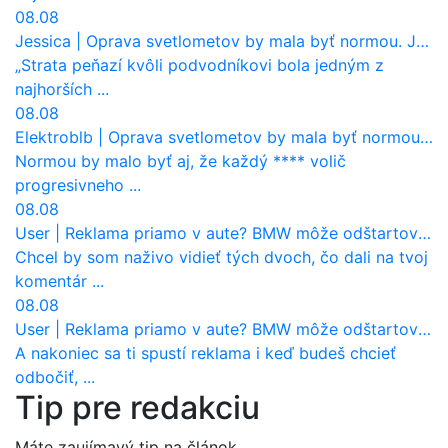
08.08
Jessica
|
Oprava svetlometov by mala byť normou. Jeden nový dnes stojí priemerne 1251 eur!
„Strata peňazí kvôli podvodníkovi bola jedným z
najhorších ...
08.08
Elektroblb
|
Oprava svetlometov by mala byť normou. Jeden nový dnes stojí priemerne 1251 eur!
Normou by malo byť aj, že každý **** volič
progresivneho ...
08.08
User
|
Reklama priamo v aute? BMW môže odštartovať nový trend
Chcel by som naživo vidieť tých dvoch, čo dali na tvoj
komentár ...
08.08
User
|
Reklama priamo v aute? BMW môže odštartovať nový trend
A nakoniec sa ti spustí reklama i keď budeš chcieť
odbočiť, ...
Tip pre redakciu
Máte zaujímavý tip na článok