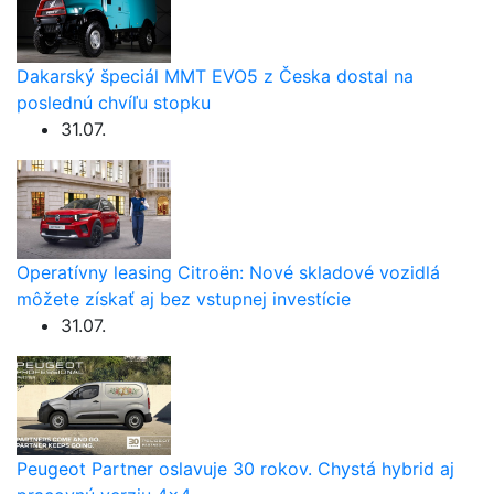
Dakarský špeciál MMT EVO5 z Česka dostal na
poslednú chvíľu stopku
31.07.
Operatívny leasing Citroën: Nové skladové vozidlá
môžete získať aj bez vstupnej investície
31.07.
Peugeot Partner oslavuje 30 rokov. Chystá hybrid aj