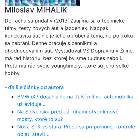
Miloslav MIHALIK
Do fachu sa pridal v r2013. Zaujíma sa o technické
témy, testy nových áut a jazdeniek. Naopak
konektivita áut nie je jeho obľúbená téma, no pokroku
sa nebráni. Denne pracuje s cenníkmi a
ohodnocovaním áut. Vyštudoval VŠ Dopravnú v Žiline,
má rád históriu, bez ktorej by sme tu dnes neboli.
Preto má rád svoje youngtimery, ktoré sú jeho veľké
hobby.
- ďalšie články od autora
BMW iX3 dosahiahlo na ďalší míľnik, automobilka
už eviduje ...
Na Slovensku pred pár dňami otvorili nové
mosty, ktoré to sú?
Nová STK vs stará: Prečo sa pri povinnej kontrole
oplatí staviť ...