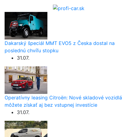
Dakarský špeciál MMT EVO5 z Česka dostal na
poslednú chvíľu stopku
31.07.
Operatívny leasing Citroën: Nové skladové vozidlá
môžete získať aj bez vstupnej investície
31.07.