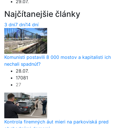
29.07.
Najčítanejšie články
3 dni
7 dní
14 dní
Komunisti postavili 8 000 mostov a kapitalisti ich
nechali spadnúť?
28.07.
17081
27
Kontrola firemných áut mieri na parkoviská pred