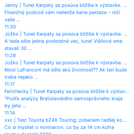
Jenny
|
Tunel Karpaty sa posúva bližšie k výstavbe. NDS urobila dôležitý krok
Finančný podvod vám nielenže berie peniaze – ničí
vaše ...
11:30
Jožko
|
Tunel Karpaty sa posúva bližšie k výstavbe. NDS urobila dôležitý krok
A teda ešte jedna podstatná vec, tunel Višňové sme
stavali 30 ...
11:28
Jožko
|
Tunel Karpaty sa posúva bližšie k výstavbe. NDS urobila dôležitý krok
Most Lafranconi má ešte akú životnosť?? Ak ten bude
treba nejako ...
11:17
Ferichecky
|
Tunel Karpaty sa posúva bližšie k výstavbe. NDS urobila dôležitý krok
"Podľa analýzy Bratislavského samosprávneho kraja
by jeho ...
11:14
xxc
|
Test Toyota bZ4X Touring: zoberiem radšej kombi
Co si mysliet o novinarovi, co by za 14 cm kufra