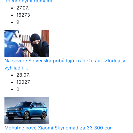
obchodnými domami
27.07.
16273
9
Na severe Slovenska pribúdajú krádeže áut. Zlodeji si
vyhliadli ...
28.07.
10027
0
Mohutné nové Xiaomi Skynomad za 33 300 eur