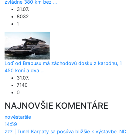
zvládne 380 km bez ...
31.07.
8032
1
Loď od Brabusu má záchodovú dosku z karbónu, 1
450 koní a dva ...
31.07.
7140
0
NAJNOVŠIE KOMENTÁRE
nové
staršie
14:59
zzz
|
Tunel Karpaty sa posúva bližšie k výstavbe. NDS urobila dôležitý krok