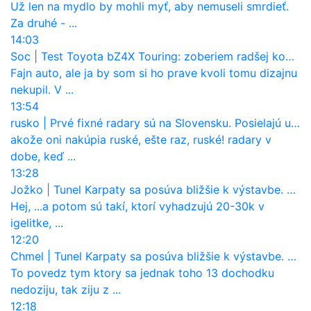
Už len na mydlo by mohli myť, aby nemuseli smrdieť.
Za druhé - ...
14:03
Soc
|
Test Toyota bZ4X Touring: zoberiem radšej kombi
Fajn auto, ale ja by som si ho prave kvoli tomu dizajnu
nekupil. V ...
13:54
rusko
|
Prvé fixné radary sú na Slovensku. Posielajú už pokuty? Ukáže ich Waze?
akože oni nakúpia ruské, ešte raz, ruské! radary v
dobe, keď ...
13:28
Jožko
|
Tunel Karpaty sa posúva bližšie k výstavbe. NDS urobila dôležitý krok
Hej, ...a potom sú takí, ktorí vyhadzujú 20-30k v
igelitke, ...
12:20
Chmel
|
Tunel Karpaty sa posúva bližšie k výstavbe. NDS urobila dôležitý krok
To povedz tym ktory sa jednak toho 13 dochodku
nedoziju, tak ziju z ...
12:18