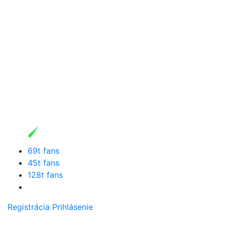
69t fans
45t fans
128t fans
Registrácia
Prihlásenie