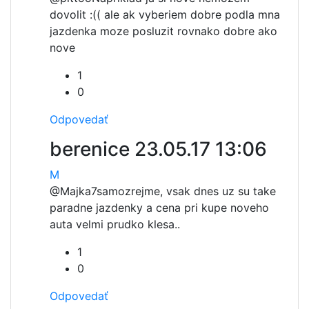
dovolit :(( ale ak vyberiem dobre podla mna
jazdenka moze posluzit rovnako dobre ako
nove
1
0
Odpovedať
berenice
23.05.17 13:06
M
@Majka7
samozrejme, vsak dnes uz su take
paradne jazdenky a cena pri kupe noveho
auta velmi prudko klesa..
1
0
Odpovedať