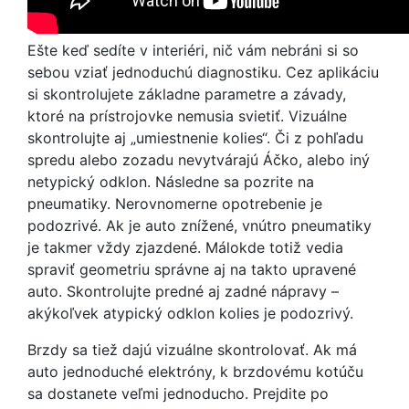
Ešte keď sedíte v interiéri, nič vám nebráni si so
sebou vziať jednoduchú diagnostiku. Cez aplikáciu
si skontrolujete základne parametre a závady,
ktoré na prístrojovke nemusia svietiť. Vizuálne
skontrolujte aj „umiestnenie kolies“. Či z pohľadu
spredu alebo zozadu nevytvárajú Áčko, alebo iný
netypický odklon. Následne sa pozrite na
pneumatiky. Nerovnomerne opotrebenie je
podozrivé. Ak je auto znížené, vnútro pneumatiky
je takmer vždy zjazdené. Málokde totiž vedia
spraviť geometriu správne aj na takto upravené
auto. Skontrolujte predné aj zadné nápravy –
akýkoľvek atypický odklon kolies je podozrivý.
Brzdy sa tiež dajú vizuálne skontrolovať. Ak má
auto jednoduché elektróny, k brzdovému kotúču
sa dostanete veľmi jednoducho. Prejdite po