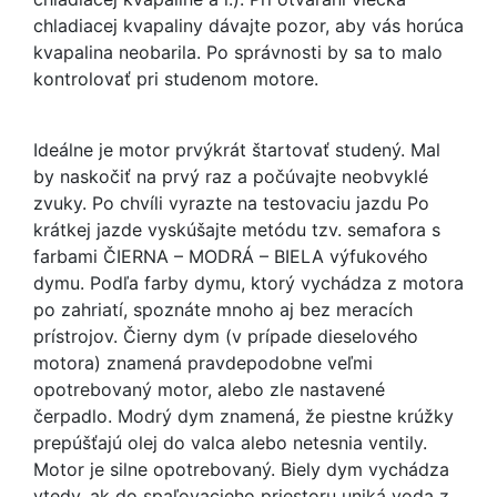
chladiacej kvapaliny dávajte pozor, aby vás horúca
kvapalina neobarila. Po správnosti by sa to malo
kontrolovať pri studenom motore.
Ideálne je motor prvýkrát štartovať studený. Mal
by naskočiť na prvý raz a počúvajte neobvyklé
zvuky. Po chvíli vyrazte na testovaciu jazdu Po
krátkej jazde vyskúšajte metódu tzv. semafora s
farbami ČIERNA – MODRÁ – BIELA výfukového
dymu. Podľa farby dymu, ktorý vychádza z motora
po zahriatí, spoznáte mnoho aj bez meracích
prístrojov. Čierny dym (v prípade dieselového
motora) znamená pravdepodobne veľmi
opotrebovaný motor, alebo zle nastavené
čerpadlo. Modrý dym znamená, že piestne krúžky
prepúšťajú olej do valca alebo netesnia ventily.
Motor je silne opotrebovaný. Biely dym vychádza
vtedy, ak do spaľovacieho priestoru uniká voda z