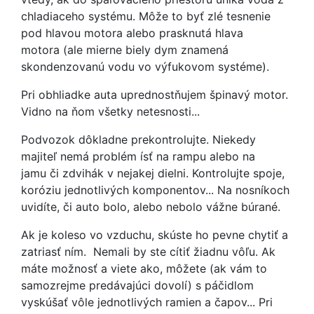
chladiaceho systému. Môže to byť zlé tesnenie
pod hlavou motora alebo prasknutá hlava
motora (ale mierne biely dym znamená
skondenzovanú vodu vo výfukovom systéme).
Pri obhliadke auta uprednostňujem špinavý motor.
Vidno na ňom všetky netesnosti...
Podvozok dôkladne prekontrolujte. Niekedy
majiteľ nemá problém ísť na rampu alebo na
jamu či zdvihák v nejakej dielni. Kontrolujte spoje,
koróziu jednotlivých komponentov... Na nosníkoch
uvidíte, či auto bolo, alebo nebolo vážne búrané.
Ak je koleso vo vzduchu, skúste ho pevne chytiť a
zatriasť ním. Nemali by ste cítiť žiadnu vôľu. Ak
máte možnosť a viete ako, môžete (ak vám to
samozrejme predávajúci dovolí) s páčidlom
vyskúšať vôle jednotlivých ramien a čapov... Pri