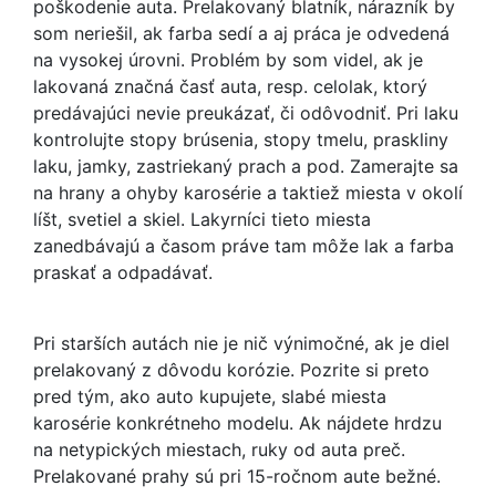
poškodenie auta. Prelakovaný blatník, nárazník by
som neriešil, ak farba sedí a aj práca je odvedená
na vysokej úrovni. Problém by som videl, ak je
lakovaná značná časť auta, resp. celolak, ktorý
predávajúci nevie preukázať, či odôvodniť. Pri laku
kontrolujte stopy brúsenia, stopy tmelu, praskliny
laku, jamky, zastriekaný prach a pod. Zamerajte sa
na hrany a ohyby karosérie a taktiež miesta v okolí
líšt, svetiel a skiel. Lakyrníci tieto miesta
zanedbávajú a časom práve tam môže lak a farba
praskať a odpadávať.
Pri starších autách nie je nič výnimočné, ak je diel
prelakovaný z dôvodu korózie. Pozrite si preto
pred tým, ako auto kupujete, slabé miesta
karosérie konkrétneho modelu. Ak nájdete hrdzu
na netypických miestach, ruky od auta preč.
Prelakované prahy sú pri 15-ročnom aute bežné.