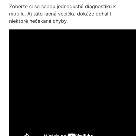
Zoberte si so sebou jednoduchú diagnostiku k
mobilu. Aj táto lacná vecička dokáže odhaliť
niektoré nečakané chyby.