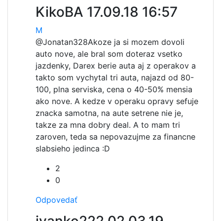
KikoBA
17.09.18 16:57
M
@Jonatan328
Akoze ja si mozem dovoli
auto nove, ale bral som doteraz vsetko
jazdenky, Darex berie auta aj z operakov a
takto som vychytal tri auta, najazd od 80-
100, plna serviska, cena o 40-50% mensia
ako nove. A kedze v operaku opravy sefuje
znacka samotna, na aute setrene nie je,
takze za mna dobry deal. A to mam tri
zaroven, teda sa nepovazujme za financne
slabsieho jedinca :D
2
0
Odpovedať