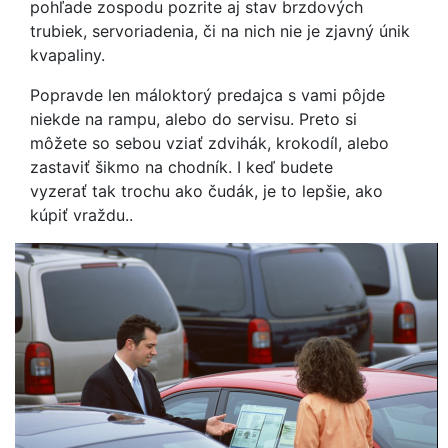
pohľade zospodu pozrite aj stav brzdových
trubiek, servoriadenia, či na nich nie je zjavný únik
kvapaliny.
Popravde len máloktorý predajca s vami pôjde
niekde na rampu, alebo do servisu. Preto si
môžete so sebou vziať zdvihák, krokodíl, alebo
zastaviť šikmo na chodník. I keď budete
vyzerať tak trochu ako čudák, je to lepšie, ako
kúpiť vraždu..