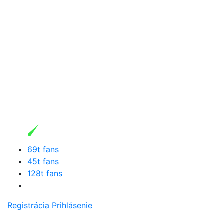
69t fans
45t fans
128t fans
Registrácia
Prihlásenie