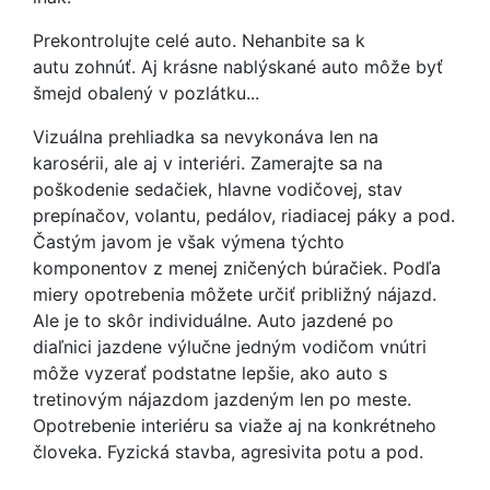
Prekontrolujte celé auto. Nehanbite sa k
autu zohnúť. Aj krásne nablýskané auto môže byť
šmejd obalený v pozlátku...
Vizuálna prehliadka sa nevykonáva len na
karosérii, ale aj v interiéri. Zamerajte sa na
poškodenie sedačiek, hlavne vodičovej, stav
prepínačov, volantu, pedálov, riadiacej páky a pod.
Častým javom je však výmena týchto
komponentov z menej zničených búračiek. Podľa
miery opotrebenia môžete určiť približný nájazd.
Ale je to skôr individuálne. Auto jazdené po
diaľnici jazdene výlučne jedným vodičom vnútri
môže vyzerať podstatne lepšie, ako auto s
tretinovým nájazdom jazdeným len po meste.
Opotrebenie interiéru sa viaže aj na konkrétneho
človeka. Fyzická stavba, agresivita potu a pod.