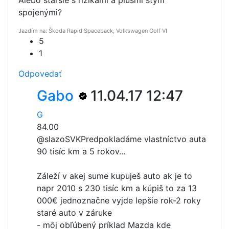
spojenými?
Jazdím na: Škoda Rapid Spaceback, Volkswagen Golf VI
5
1
Odpovedať
Gabo
11.04.17 12:47
G
84.00
@slazoSVK
Predpokladáme vlastníctvo auta
90 tisíc km a 5 rokov...
Záleží v akej sume kupuješ auto ak je to
napr 2010 s 230 tisíc km a kúpiš to za 13
000€ jednoznačne vyjde lepšie rok-2 roky
staré auto v záruke
- môj obľúbený príklad Mazda kde