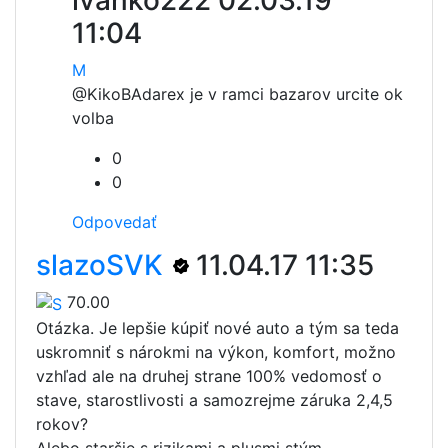
ivanko222
02.03.19
11:04
M
@KikoBA
darex je v ramci bazarov urcite ok
volba
0
0
Odpovedať
slazoSVK
11.04.17 11:35
70.00
Otázka. Je lepšie kúpiť nové auto a tým sa teda
uskromniť s nárokmi na výkon, komfort, možno
vzhľad ale na druhej strane 100% vedomosť o
stave, starostlivosti a samozrejme záruka 2,4,5
rokov?
Alebo staršie s rizikami a plusmi stým