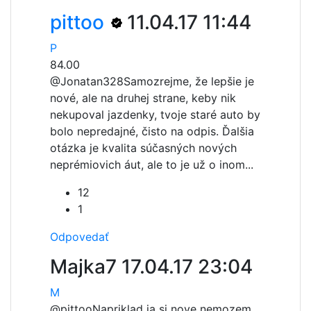
pittoo
11.04.17 11:44
P
84.00
@Jonatan328
Samozrejme, že lepšie je
nové, ale na druhej strane, keby nik
nekupoval jazdenky, tvoje staré auto by
bolo nepredajné, čisto na odpis. Ďalšia
otázka je kvalita súčasných nových
neprémiovich áut, ale to je už o inom...
12
1
Odpovedať
Majka7
17.04.17 23:04
M
@pittoo
Napriklad ja si nove nemozem