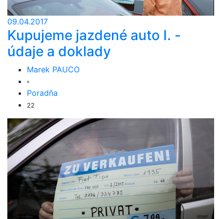
09.04.2017
Kupujeme jazdené auto I. -
údaje a doklady
Marek PAUCO
Poradňa
22