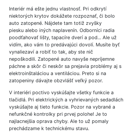
Interiér má ešte jednu vlastnosť. Pri odkrytí
niektorých krytov dokážete rozpoznať, či bolo
auto zatopené. Nájdete tam totiž zvyšky
piesku alebo iných naplavenín. Odborníci radia
poodťahovať lišty, tapacíre dverí a pod... Ale už
vidím, ako vám to predávajúci dovolí. Musíte byť
vynaliezaví a robiť to tak, aby ste nič
nepoškodili. Zatopené auto navyše nepríjemne
páchne a skôr či neskôr sa prejavia problémy aj s
elektroinštaláciou a ventiláciou. Preto si na
zatopeniny dávajte obzvlášť veľký pozor.
V interiéri poctivo vyskúšajte všetky funkcie a
tlačidlá. Pri elektrických a vyhrievaných sedadlách
vyskúšajte aj tieto funkcie. Pozor na vybrané a
nefunkčné kontrolky pri prvej polohe! Je to
najlacnejšia oprava chyby. Ale to už pomaly
prechádzame k technickému stavu.