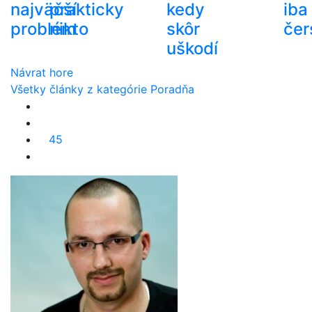
najväčší
prakticky
kedy
iba
problém
nikto
skôr
čer
uškodí
Návrat hore
Všetky články z kategórie Poradňa
45