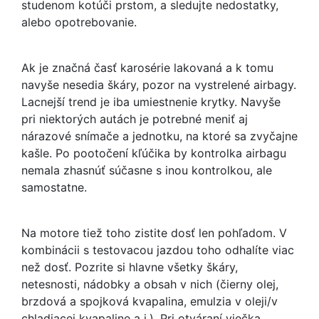
studenom kotúči prstom, a sledujte nedostatky,
alebo opotrebovanie.
Ak je značná časť karosérie lakovaná a k tomu
navyše nesedia škáry, pozor na vystrelené airbagy.
Lacnejší trend je iba umiestnenie krytky. Navyše
pri niektorých autách je potrebné meniť aj
nárazové snímače a jednotku, na ktoré sa zvyčajne
kašle. Po pootočení kľúčika by kontrolka airbagu
nemala zhasnúť súčasne s inou kontrolkou, ale
samostatne.
Na motore tiež toho zistite dosť len pohľadom. V
kombinácii s testovacou jazdou toho odhalíte viac
než dosť. Pozrite si hlavne všetky škáry,
netesnosti, nádobky a obsah v nich (čierny olej,
brzdová a spojková kvapalina, emulzia v oleji/v
chladiacej kvapaline a i.). Pri otváraní viečka