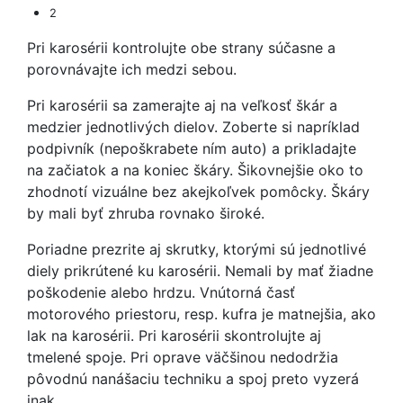
2
Pri karosérii kontrolujte obe strany súčasne a
porovnávajte ich medzi sebou.
Pri karosérii sa zamerajte aj na veľkosť škár a
medzier jednotlivých dielov. Zoberte si napríklad
podpivník (nepoškrabete ním auto) a prikladajte
na začiatok a na koniec škáry. Šikovnejšie oko to
zhodnotí vizuálne bez akejkoľvek pomôcky. Škáry
by mali byť zhruba rovnako široké.
Poriadne prezrite aj skrutky, ktorými sú jednotlivé
diely prikrútené ku karosérii. Nemali by mať žiadne
poškodenie alebo hrdzu. Vnútorná časť
motorového priestoru, resp. kufra je matnejšia, ako
lak na karosérii. Pri karosérii skontrolujte aj
tmelené spoje. Pri oprave väčšinou nedodržia
pôvodnú nanášaciu techniku a spoj preto vyzerá
inak.