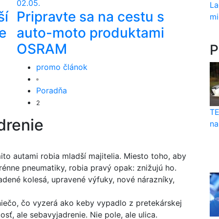
02.05.
La
ší
Pripravte sa na cestu s
mi
e
auto-moto produktami
OSRAM
P
promo článok
Poradňa
2
TE
drenie
na
ito autami robia mladší majitelia. Miesto toho, aby
erénne pneumatiky, robia pravý opak: znižujú ho.
ladené kolesá, upravené výfuky, nové nárazníky,
iečo, čo vyzerá ako keby vypadlo z pretekárskej
sť, ale sebavyjadrenie. Nie pole, ale ulica.