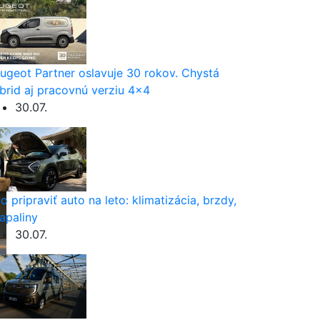
ugeot Partner oslavuje 30 rokov. Chystá
brid aj pracovnú verziu 4×4
30.07.
o pripraviť auto na leto: klimatizácia, brzdy,
apaliny
30.07.