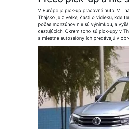
V Európe je pick-up pracovné auto. V Tha
Thajsko je z veľkej časti o vidieku, kde 
počas monzúnov nie sú výnimkou, a vyšš
cestujúcich. Okrem toho sú pick-upy v Th
a miestne autosalóny ich predávajú v ob