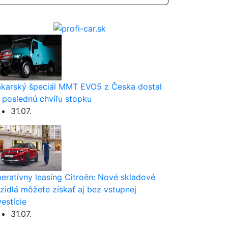
karský špeciál MMT EVO5 z Česka dostal
 poslednú chvíľu stopku
31.07.
eratívny leasing Citroën: Nové skladové
zidlá môžete získať aj bez vstupnej
vestície
31.07.