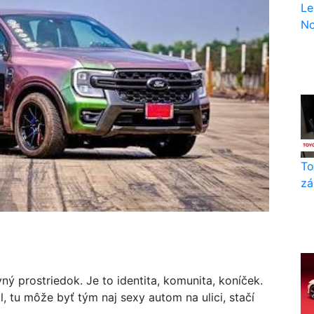
Le
No
To
zá
ný prostriedok. Je to identita, komunita, koníček.
l, tu môže byť tým naj sexy autom na ulici, stačí