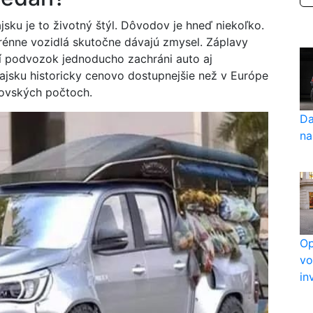
jsku je to životný štýl. Dôvodov je hneď niekoľko.
terénne vozidlá skutočne dávajú zmysel. Záplavy
í podvozok jednoducho zachráni auto aj
ajsku historicky cenovo dostupnejšie než v Európe
rovských počtoch.
Da
na
Op
vo
in