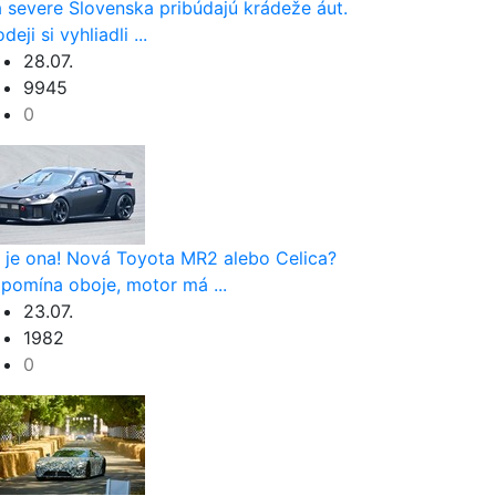
 severe Slovenska pribúdajú krádeže áut.
deji si vyhliadli ...
28.07.
9945
0
 je ona! Nová Toyota MR2 alebo Celica?
ipomína oboje, motor má ...
23.07.
1982
0