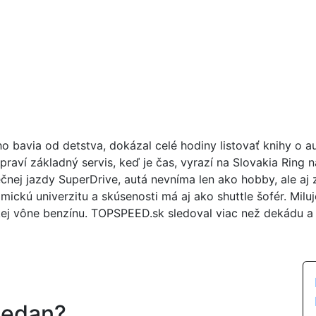
ho bavia od detstva, dokázal celé hodiny listovať knihy o 
praví základný servis, keď je čas, vyrazí na Slovakia Ring 
čnej jazdy SuperDrive, autá nevníma len ako hobby, ale aj
ickú univerzitu a skúsenosti má aj ako shuttle šofér. Milu
kej vône benzínu. TOPSPEED.sk sledoval viac než dekádu a 
sedan?