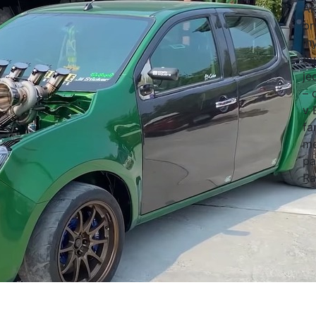
Ak
pr
in
by
je
– 
v 
fa
me
pa
Ra