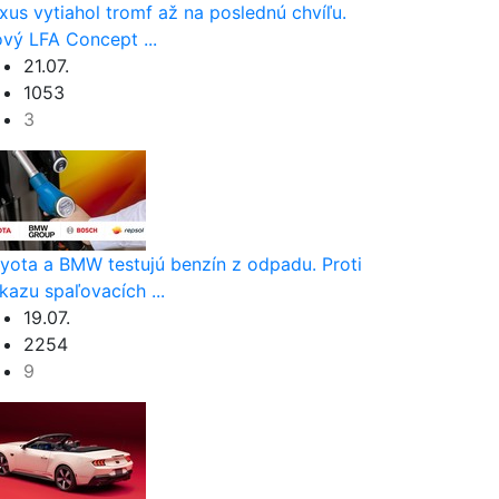
xus vytiahol tromf až na poslednú chvíľu.
vý LFA Concept ...
21.07.
1053
3
yota a BMW testujú benzín z odpadu. Proti
kazu spaľovacích ...
19.07.
2254
9