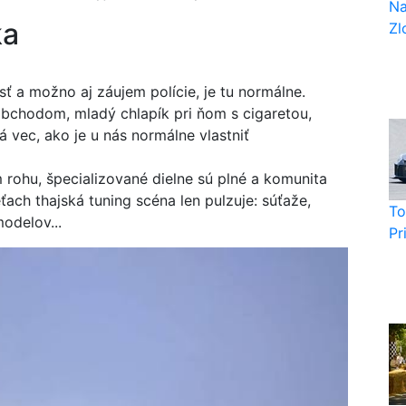
Na
ka
Zlo
ť a možno aj záujem polície, je tu normálne.
bchodom, mladý chlapík pri ňom s cigaretou,
 vec, ako je u nás normálne vlastniť
rohu, špecializované dielne sú plné a komunita
ach thajská tuning scéna len pulzuje: súťaže,
To
odelov...
Pr