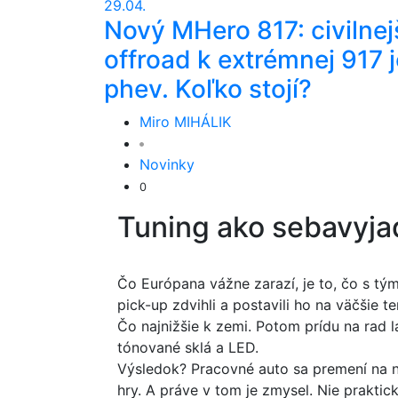
29.04.
Nový MHero 817: civilnej
offroad k extrémnej 917 j
phev. Koľko stojí?
Miro MIHÁLIK
Novinky
0
Tuning ako sebavyja
Čo Európana vážne zarazí, je to, čo s tým
pick-up zdvihli a postavili ho na väčšie t
Čo najnižšie k zemi. Potom prídu na rad 
tónované sklá a LED.
Výsledok? Pracovné auto sa premení na n
hry. A práve v tom je zmysel. Nie prakticko