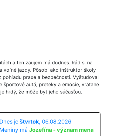
autách a ten záujem má dodnes. Rád si na
na voľné jazdy. Pôsobí ako inštruktor školy
 z pohľadu praxe a bezpečnosti. Vyštudoval
je športové autá, preteky a emócie, vrátane
je hrdý, že môže byť jeho súčasťou.
Dnes je
štvrtok
, 06.08.2026
Meniny má
Jozefína - význam mena