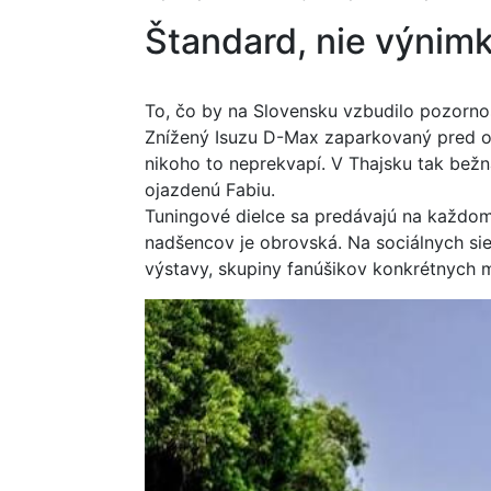
Štandard, nie výnim
To, čo by na Slovensku vzbudilo pozornos
Znížený Isuzu D-Max zaparkovaný pred o
nikoho to neprekvapí. V Thajsku tak bežná
ojazdenú Fabiu.
Tuningové dielce sa predávajú na každom 
nadšencov je obrovská. Na sociálnych sieť
výstavy, skupiny fanúšikov konkrétnych m