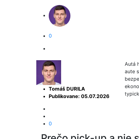
0
Autá 
aute s
bezpe
ekonom
Tomáš DURILA
typic
Publikovane: 05.07.2026
0
Prečo pick-up a nie 