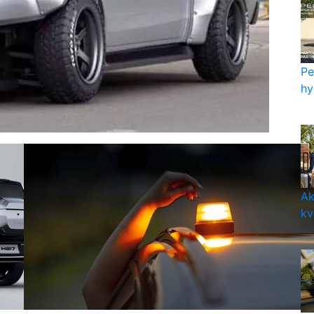
Pe
hy
Ak
kv