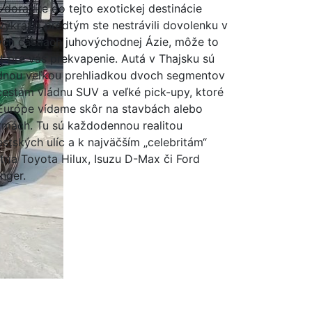
 dorazíte do tejto exotickej destinácie
výkrát a predtým ste nestrávili dovolenku v
ých častiach juhovýchodnej Ázie, môže to
ť pre vás prekvapenie. Autá v Thajsku sú
dnou veľkou prehliadkou dvoch segmentov
cestám vládnu SUV a veľké pick-upy, ktoré
Európe vídame skôr na stavbách alebo
rmách. Tu sú každodennou realitou
stských ulíc a k najväčším „celebritám“
tria Toyota Hilux, Isuzu D-Max či Ford
nger.