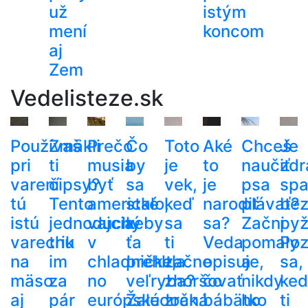
už
istým
mení
koncom
aj
Zem
Vedelisteze.sk
Používaš
Zmäkli
Prečo
Čo
Toto
Aké
Chceš
Je
pri
ti
musia
by
je
to
naučiť
zdr
varení
čipsy?
byť
sa
vek,
je
psa
spa
tú
Tento
americké
stalo,
keď
narodiť
plávať?
be
istú
jednoduchý
vajcia
keby
sa
sa?
Začni
py
varechu
trik
v
ťa
ti
Veda
pomaly
Poz
na
im
chladničke,
prehltla
začne
opisuje,
a
sa,
mäso
za
no
veľryba?
zhoršovať
čo
nikdy
ke
aj
pár
európske
Žalúdočná
zrak.
bábätko
ho
ti