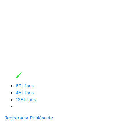
69t fans
45t fans
128t fans
Registrácia
Prihlásenie