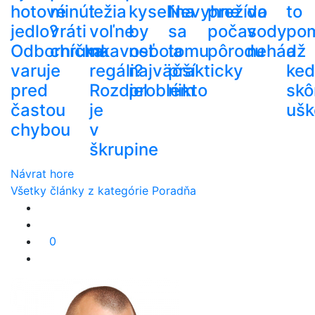
hotové
minút
ležia
kyselina
Nevyhne
prežíva
do
to
jedlo?
vráti
voľne
by
sa
počas
vody
po
Odborníčka
chrumkavosť
na
nebola
tomu
pôrodu
nehádž
a
varuje
regáli?
najväčší
prakticky
ke
pred
Rozdiel
problém
nikto
skô
častou
je
ušk
chybou
v
škrupine
Návrat hore
Všetky články z kategórie Poradňa
0