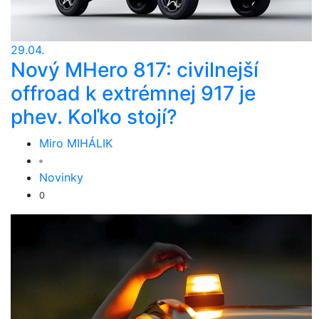
29.04.
Nový MHero 817: civilnejší
offroad k extrémnej 917 je
phev. Koľko stojí?
Miro MIHÁLIK
Novinky
0