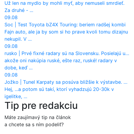
Už len na mydlo by mohli myť, aby nemuseli smrdieť.
Za druhé - ...
09.08
Soc
|
Test Toyota bZ4X Touring: beriem radšej kombi
Fajn auto, ale ja by som si ho prave kvoli tomu dizajnu
nekupil. V ...
09.08
rusko
|
Prvé fixné radary sú na Slovensku. Posielajú už pokuty? Ukáže ich Waze?
akože oni nakúpia ruské, ešte raz, ruské! radary v
dobe, keď ...
09.08
Jožko
|
Tunel Karpaty sa posúva bližšie k výstavbe. NDS urobila dôležitý krok
Hej, ...a potom sú takí, ktorí vyhadzujú 20-30k v
igelitke, ...
Tip pre redakciu
Máte zaujímavý tip na článok
a chcete sa s ním podeliť?