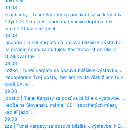
dokoncia
09.08
Ferichecky
|
Tunel Karpaty sa posúva bližšie k výstavbe. NDS urobila dôležitý krok
Z tych 200km ciest bude mat vacsiu dopravu tak
mozno 20km ako tunel ...
09.08
jancooo
|
Tunel Karpaty sa posúva bližšie k výstavbe. NDS urobila dôležitý krok
Ja neviem comu sa cudujes. Ked treba ist do ulic a
strajkovat tak ...
09.08
Jožko
|
Tunel Karpaty sa posúva bližšie k výstavbe. NDS urobila dôležitý krok
Nepopieram Tvoj postoj, beriem ho Ja však žijem tu v
okolí BA, a ...
09.08
joozko
|
Tunel Karpaty sa posúva bližšie k výstavbe. NDS urobila dôležitý krok
Keďže na Slovensku máme 100+ zapchatých miest,
kadiaľ jazdí ...
09.08
zzz
|
Tunel Karpaty sa posúva bližšie k výstavbe. NDS urobila dôležitý krok