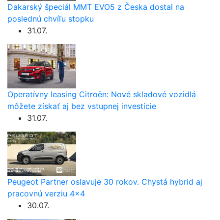
Dakarský špeciál MMT EVO5 z Česka dostal na
poslednú chvíľu stopku
31.07.
Operatívny leasing Citroën: Nové skladové vozidlá
môžete získať aj bez vstupnej investície
31.07.
Peugeot Partner oslavuje 30 rokov. Chystá hybrid aj
pracovnú verziu 4×4
30.07.