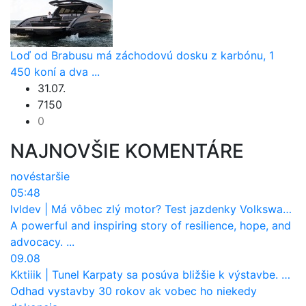
Loď od Brabusu má záchodovú dosku z karbónu, 1
450 koní a dva ...
31.07.
7150
0
NAJNOVŠIE KOMENTÁRE
nové
staršie
05:48
lvldev
|
Má vôbec zlý motor? Test jazdenky Volkswagen T-Roc (2017 až 2025)
A powerful and inspiring story of resilience, hope, and
advocacy. ...
09.08
Kktiiik
|
Tunel Karpaty sa posúva bližšie k výstavbe. NDS urobila dôležitý krok
Odhad vystavby 30 rokov ak vobec ho niekedy