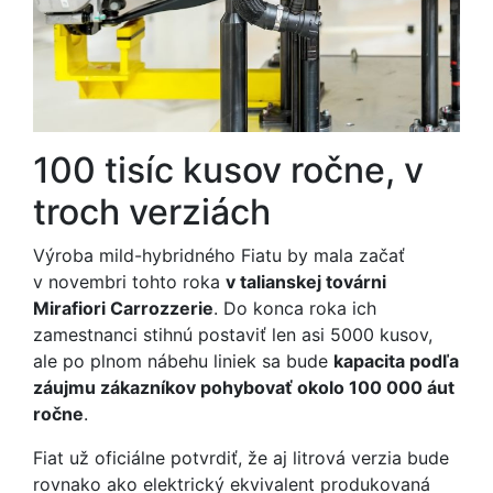
100 tisíc kusov ročne, v
troch verziách
Výroba mild-hybridného Fiatu by mala začať
v novembri tohto roka
v talianskej továrni
Mirafiori Carrozzerie
. Do konca roka ich
zamestnanci stihnú postaviť len asi 5000 kusov,
ale po plnom nábehu liniek sa bude
kapacita podľa
záujmu zákazníkov pohybovať okolo 100 000 áut
ročne
.
Fiat už oficiálne potvrdiť, že aj litrová verzia bude
rovnako ako elektrický ekvivalent produkovaná