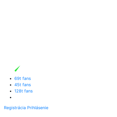
69t fans
45t fans
128t fans
Registrácia
Prihlásenie