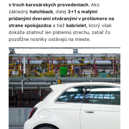
v troch karosárskych prevedeniach
. Ako
základný
hatchback
, ďalej
3+1 s malými
pridanými dverami otváranými v protismere na
strane spolujazdca
a tiež
kabriolet
, ktorý však
dokáže stiahnuť len plátennú strechu, zatiaľ čo
pozdĺžne nosníky ostávajú na mieste.