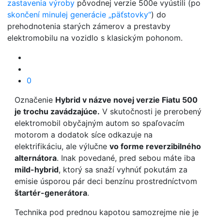
zastavenia výroby
pôvodnej verzie 500e vyústili (po
skončení minulej generácie „päťstovky“
) do
prehodnotenia starých zámerov a prestavby
elektromobilu na vozidlo s klasickým pohonom.
0
Označenie
Hybrid v názve novej verzie Fiatu 500
je trochu zavádzajúce.
V skutočnosti je prerobený
elektromobil obyčajným autom so spaľovacím
motorom a dodatok síce odkazuje na
elektrifikáciu, ale výlučne
vo forme reverzibilného
alternátora
. Inak povedané, pred sebou máte iba
mild-hybrid
, ktorý sa snaží vyhnúť pokutám za
emisie úsporou pár deci benzínu prostredníctvom
štartér-generátora
.
Technika pod prednou kapotou samozrejme nie je