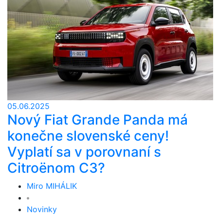
05.06.2025
Nový Fiat Grande Panda má
konečne slovenské ceny!
Vyplatí sa v porovnaní s
Citroënom C3?
Miro MIHÁLIK
Novinky