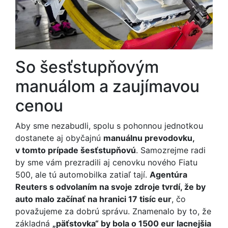
So šesťstupňovým
manuálom a zaujímavou
cenou
Aby sme nezabudli, spolu s pohonnou jednotkou
dostanete aj obyčajnú
manuálnu prevodovku,
v tomto prípade šesťstupňovú
. Samozrejme radi
by sme vám prezradili aj cenovku nového Fiatu
500, ale tú automobilka zatiaľ tají.
Agentúra
Reuters s odvolaním na svoje zdroje tvrdí, že by
auto malo začínať na hranici 17 tisíc eur
, čo
považujeme za dobrú správu. Znamenalo by to, že
základná
„päťstovka“ by bola o 1500 eur lacnejšia