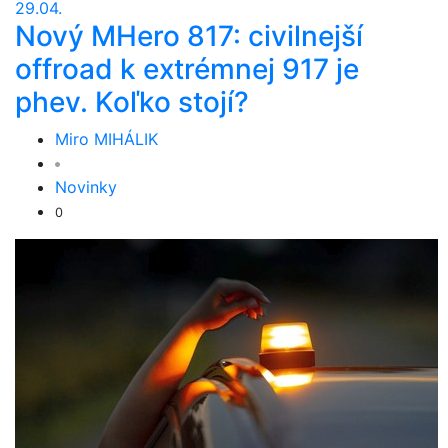
29.04.
Nový MHero 817: civilnejší
offroad k extrémnej 917 je
phev. Koľko stojí?
Miro MIHÁLIK
Novinky
0